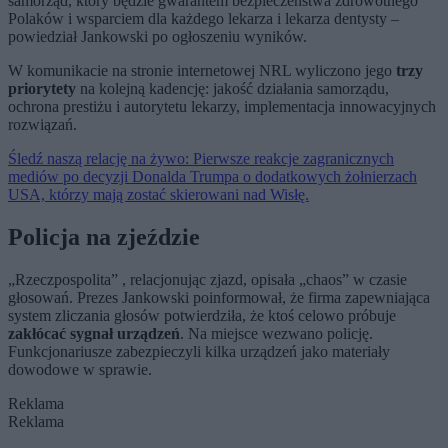
samorząd, który będzie gwarantem bezpieczeństwa zdrowotnego
Polaków i wsparciem dla każdego lekarza i lekarza dentysty –
powiedział Jankowski po ogłoszeniu wyników.
W komunikacie na stronie internetowej NRL wyliczono jego
trzy
priorytety
na kolejną kadencję: jakość działania samorządu,
ochrona prestiżu i autorytetu lekarzy, implementacja innowacyjnych
rozwiązań.
Śledź naszą relację na żywo: Pierwsze reakcje zagranicznych
mediów po decyzji Donalda Trumpa o dodatkowych żołnierzach
USA, którzy mają zostać skierowani nad Wisłę.
Policja na zjeździe
„Rzeczpospolita” , relacjonując zjazd, opisała „chaos” w czasie
głosowań. Prezes Jankowski poinformował, że firma zapewniająca
system zliczania głosów potwierdziła, że ktoś celowo próbuje
zakłócać sygnał urządzeń
. Na miejsce wezwano policję.
Funkcjonariusze zabezpieczyli kilka urządzeń jako materiały
dowodowe w sprawie.
Reklama
Reklama