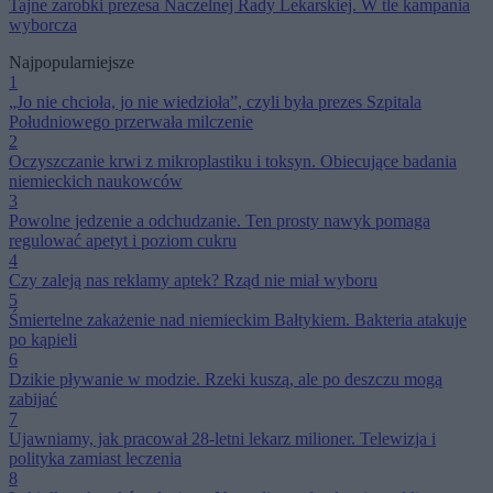
Tajne zarobki prezesa Naczelnej Rady Lekarskiej. W tle kampania
wyborcza
Najpopularniejsze
1
„Jo nie chcioła, jo nie wiedzioła”, czyli była prezes Szpitala
Południowego przerwała milczenie
2
Oczyszczanie krwi z mikroplastiku i toksyn. Obiecujące badania
niemieckich naukowców
3
Powolne jedzenie a odchudzanie. Ten prosty nawyk pomaga
regulować apetyt i poziom cukru
4
Czy zaleją nas reklamy aptek? Rząd nie miał wyboru
5
Śmiertelne zakażenie nad niemieckim Bałtykiem. Bakteria atakuje
po kąpieli
6
Dzikie pływanie w modzie. Rzeki kuszą, ale po deszczu mogą
zabijać
7
Ujawniamy, jak pracował 28-letni lekarz milioner. Telewizja i
polityka zamiast leczenia
8