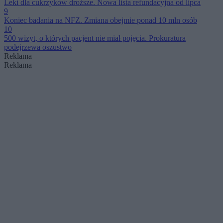
Leki dla cukrzyków droższe. Nowa lista refundacyjna od lipca
9
Koniec badania na NFZ. Zmiana obejmie ponad 10 mln osób
10
500 wizyt, o których pacjent nie miał pojęcia. Prokuratura
podejrzewa oszustwo
Reklama
Reklama