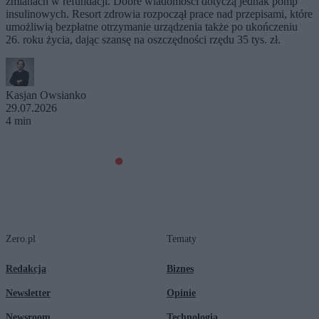
zmianach w refundacji. Dobre wiadomości dotyczą jednak pomp
insulinowych. Resort zdrowia rozpoczął prace nad przepisami, które
umożliwią bezpłatne otrzymanie urządzenia także po ukończeniu
26. roku życia, dając szansę na oszczędności rzędu 35 tys. zł.
Kasjan Owsianko
29.07.2026
4 min
Zero.pl
Tematy
Redakcja
Biznes
Newsletter
Opinie
Newsroom
Technologia