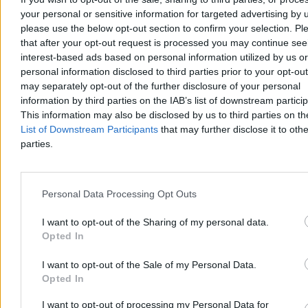
your personal or sensitive information for targeted advertising by 
please use the below opt-out section to confirm your selection. Pl
that after your opt-out request is processed you may continue see
Oczyszczanie krwi z mikroplastiku i toksyn.
interest-based ads based on personal information utilized by us or
Obiecujące badania niemieckich naukowców
personal information disclosed to third parties prior to your opt-ou
may separately opt-out of the further disclosure of your personal
Naukowcy z uczelni w Dreźnie natrafili na nowe zastosowanie
information by third parties on the IAB’s list of downstream partici
znanej metody medycznej. Afereza terapeutyczna, dotąd stosowana
głównie w chorobach układu krążenia i autoimmunologicznych,
This information may also be disclosed by us to third parties on t
może skutecznie filtrować z ludzkiej krwi mikroplastik oraz
List of Downstream Participants
that may further disclose it to othe
toksyczne związki PFAS.
parties.
Tomasz Pałasz
Personal Data Processing Opt Outs
04.08.2026
3 min
I want to opt-out of the Sharing of my personal data.
Reklama
Opted In
Reklama
I want to opt-out of the Sale of my Personal Data.
Opted In
I want to opt-out of processing my Personal Data for