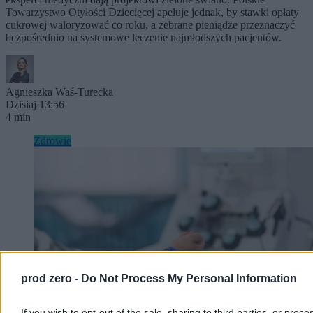
Towarzystwo Otyłości Dziecięcej apeluje jednak, by stawki opłaty
cukrowej waloryzować co roku, a zebrane pieniądze przeznaczyć
bezpośrednio na systemowe leczenie najmłodszych pacjentów.
Agnieszka Waś-Turecka
Dzisiaj 13:56
4 min
Zdrowie
prod zero -
Do Not Process My Personal Information
If you wish to opt-out of the sale, sharing to third parties, or proce