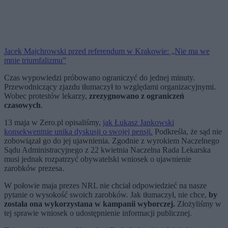
Jacek Majchrowski przed referendum w Krakowie: „Nie ma we
mnie triumfalizmu”
Czas wypowiedzi próbowano ograniczyć do jednej minuty.
Przewodniczący zjazdu tłumaczył to względami organizacyjnymi.
Wobec protestów lekarzy,
zrezygnowano z ograniczeń
czasowych
.
13 maja w Zero.pl opisaliśmy,
jak Łukasz Jankowski
konsekwentnie unika dyskusji o swojej pensji.
Podkreśla, że sąd nie
zobowiązał go do jej ujawnienia. Zgodnie z wyrokiem Naczelnego
Sądu Administracyjnego z 22 kwietnia Naczelna Rada Lekarska
musi jednak rozpatrzyć obywatelski wniosek o ujawnienie
zarobków prezesa.
W połowie maja prezes NRL nie chciał odpowiedzieć na nasze
pytanie o wysokość swoich zarobków. Jak tłumaczył, nie chce,
by
została ona wykorzystana w kampanii wyborczej.
Złożyliśmy w
tej sprawie wniosek o udostępnienie informacji publicznej.