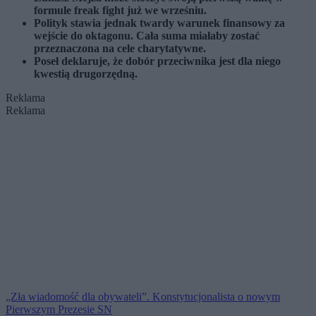
formule freak fight już we wrześniu.
Polityk stawia jednak twardy warunek finansowy za
wejście do oktagonu. Cała suma miałaby zostać
przeznaczona na cele charytatywne.
Poseł deklaruje, że dobór przeciwnika jest dla niego
kwestią drugorzędną.
Reklama
Reklama
„Zła wiadomość dla obywateli”. Konstytucjonalista o nowym
Pierwszym Prezesie SN