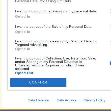
Personal Data Processing Opt Outs
ok. 400 tys. zł
W piątek w gliwickiej dzielnicy Ostropa 60-letni rolnik ciągnikiem
I want to opt-out of the Sharing of my personal data.
marki Ursus celowo wjechał na świeżo położony asfalt, niszcząc
Opted In
pługiem ok. 200 metrów nowej jezdni. Twierdził, że droga należy
do niego. Policja zatrzymała go na gorącym uczynku. Straty
I want to opt-out of the Sale of my Personal Data.
oszacowano wstępnie na ok. 400 tys. zł.
Opted In
I want to opt-out of processing my Personal Data for
Targeted Advertising.
Aleksandra Cieślik
Opted In
Dzisiaj 18:17
3 min
I want to opt-out of Collection, Use, Retention, Sale,
Reklama
and/or Sharing of my Personal Data that Is
Unrelated with the Purposes for which it was
Reklama
collected.
Opted Out
CONFIRM
Data Deletion
Data Access
Privacy Policy