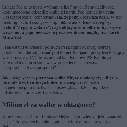
Łukasz Mejza to poseł wybrany z list Prawa i Sprawiedliwości,
który niedawno odszedł z klubu tej partii. Pod koniec kwietnia
„Rzeczpospolita” poinformowała, że polityk rozważa udział w tzw.
freak fightach. Teraz gazeta opublikowała kolejne szczegóły.
Debiut Mejzy w „klatce”, czyli oktagonie, miałby odbyć się we
wrześniu, a jego pierwszym przeciwnikiem mógłby być Jacek
Murański.
„Ten ostatni to weteran polskich freak fightów, który szerszej
publiczności dał się poznać pod koniec kampanii prezydenckiej, gdy
w rozmowie z TVP Info zarzucił kandydatowi PiS Karolowi
Nawrockiemu uczestnictwo w procederze sutenerstwa” –
przypomina „Rzeczpospolita”.
Jak podaje gazeta,
pierwsza walka Mejzy miałaby się odbyć w
formule tzw. brudnego boksu ulicznego
, czyli boksu
uzupełnionego o możliwość ciosów głową, łokciami, uderzeń
młotkowych oraz tzw. backfistów.
Milion zł za walkę w oktagonie?
W rozmowie z Zero.pl Łukasz Mejza nie potwierdza jednoznacznie
ustaleń dotyczących debiutu, ale nie wklucza udziału we freak
fightach.