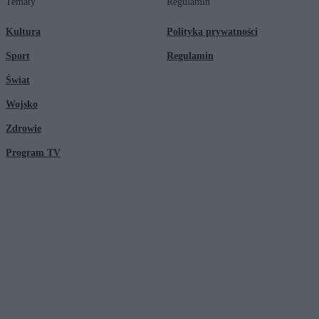
Tematy
Regulamin
Kultura
Polityka prywatności
Sport
Regulamin
Świat
Wojsko
Zdrowie
Program TV
© 2026 Kanał Zero Spółka Akcyjna