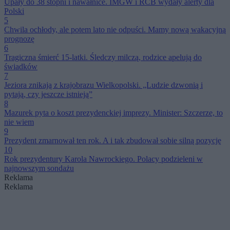
Upały do 38 stopni i nawałnice. IMGW i RCB wydały alerty dla
Polski
5
Chwila ochłody, ale potem lato nie odpuści. Mamy nową wakacyjną
prognozę
6
Tragiczna śmierć 15-latki. Śledczy milczą, rodzice apelują do
świadków
7
Jeziora znikają z krajobrazu Wielkopolski. „Ludzie dzwonią i
pytają, czy jeszcze istnieją”
8
Mazurek pyta o koszt prezydenckiej imprezy. Minister: Szczerze, to
nie wiem
9
Prezydent zmarnował ten rok. A i tak zbudował sobie silną pozycję
10
Rok prezydentury Karola Nawrockiego. Polacy podzieleni w
najnowszym sondażu
Reklama
Reklama