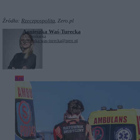
Źródła:
Rzeczpospolita
Zero.pl
,
Agnieszka Waś-Turecka
Dziennikarka
agnieszka.was-turecka@zero.pl
Tagi:
Łukasz Mejza
Zobacz również
Kraj