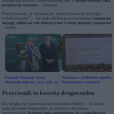
a drugie pół na dzieci chore onkologicznie, to
jestem skłonny taką
propozycję rozważyć
– zaznacza.
Poseł przyznaje, że otrzymał już „różne propozycje oscylujące
wokół tej kwoty”. – Ale moja deklaracja jest konkretna:
czekam na
okrągły milion na cele dobroczynne i wtedy możemy rozmawiać
– dodaje.
Kapiński obejmuje urząd.
Awantura w podlaskim sejmiku.
Manowska daje mu „trzy rady, jak
Dyskutowano o migracji
przetrwać”
Przeciwnik to kwestia drugorzędna
Kto mógłby być pierwszym przeciwnikiem Mejzy? – To ma dla
mnie znaczenie drugorzędne, bo kluczowa jest pomoc
potrzebującym.
Każdego dnia pojedynkuję się z największym