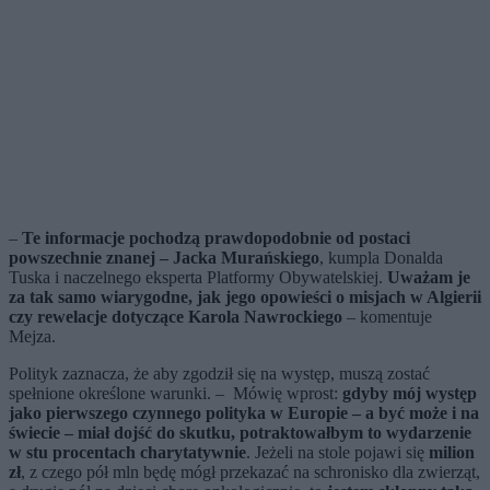
–
Te informacje pochodzą prawdopodobnie od postaci
powszechnie znanej – Jacka Murańskiego
, kumpla Donalda
Tuska i naczelnego eksperta Platformy Obywatelskiej.
Uważam je
za tak samo wiarygodne, jak jego opowieści o misjach w Algierii
czy rewelacje dotyczące Karola Nawrockiego
– komentuje
Mejza.
Polityk zaznacza, że aby zgodził się na występ, muszą zostać
spełnione określone warunki. – Mówię wprost:
gdyby mój występ
jako pierwszego czynnego polityka w Europie – a być może i na
świecie – miał dojść do skutku, potraktowałbym to wydarzenie
w stu procentach charytatywnie
. Jeżeli na stole pojawi się
milion
zł
, z czego pół mln będę mógł przekazać na schronisko dla zwierząt,