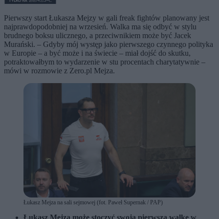
Pierwszy start Łukasza Mejzy w gali freak fightów planowany jest
najprawdopodobniej na wrzesień. Walka ma się odbyć w stylu
brudnego boksu ulicznego, a przeciwnikiem może być Jacek
Murański. – Gdyby mój występ jako pierwszego czynnego polityka
w Europie – a być może i na świecie – miał dojść do skutku,
potraktowałbym to wydarzenie w stu procentach charytatywnie –
mówi w rozmowie z Zero.pl Mejza.
Łukasz Mejza na sali sejmowej (fot. Paweł Supernak / PAP)
Łukasz Mejza może stoczyć swoją pierwszą walkę w