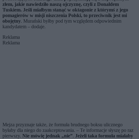
złem, jakie nawiedziło naszą ojczyznę, czyli z Donaldem
Tuskiem. Jeśli miałbym stanąć w oktagonie z którymś z jego
pomagierów w misji niszczenia Polski, to przeciwnik jest mi
obojętny
. Murański byłby pod tym względem odpowiednim
kandydatem – dodaje.
Reklama
Reklama
Mejza przyznaje także, że formuła brudnego boksu ulicznego
byłaby dla niego do zaakceptowania. – Te informacje słyszę po raz
pierwszy.
Nie mówię jednak „nie”
.
Jeżeli taka formuła miałaby