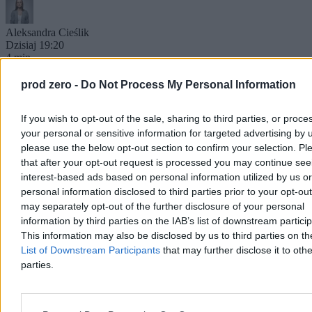
Aleksandra Cieślik
Dzisiaj 19:20
4 min
Kraj
prod zero -
Do Not Process My Personal Information
If you wish to opt-out of the sale, sharing to third parties, or proce
your personal or sensitive information for targeted advertising by 
please use the below opt-out section to confirm your selection. Pl
that after your opt-out request is processed you may continue see
interest-based ads based on personal information utilized by us or
personal information disclosed to third parties prior to your opt-ou
may separately opt-out of the further disclosure of your personal
information by third parties on the IAB’s list of downstream partici
This information may also be disclosed by us to third parties on t
List of Downstream Participants
that may further disclose it to othe
parties.
Rolnik zaorał nowy asfalt w Gliwicach. Straty to