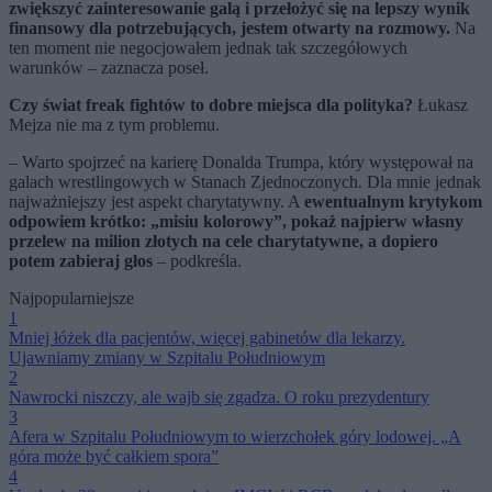
zwiększyć zainteresowanie galą i przełożyć się na lepszy wynik
finansowy dla potrzebujących, jestem otwarty na rozmowy.
Na
ten moment nie negocjowałem jednak tak szczegółowych
warunków – zaznacza poseł.
Czy świat freak fightów to dobre miejsca dla polityka?
Łukasz
Mejza nie ma z tym problemu.
– Warto spojrzeć na karierę Donalda Trumpa, który występował na
galach wrestlingowych w Stanach Zjednoczonych. Dla mnie jednak
najważniejszy jest aspekt charytatywny. A
ewentualnym krytykom
odpowiem krótko: „misiu kolorowy”, pokaż najpierw własny
przelew na milion złotych na cele charytatywne, a dopiero
potem zabieraj głos
– podkreśla.
Najpopularniejsze
1
Mniej łóżek dla pacjentów, więcej gabinetów dla lekarzy.
Ujawniamy zmiany w Szpitalu Południowym
2
Nawrocki niszczy, ale wajb się zgadza. O roku prezydentury
3
Afera w Szpitalu Południowym to wierzchołek góry lodowej. „A
góra może być całkiem spora”
4