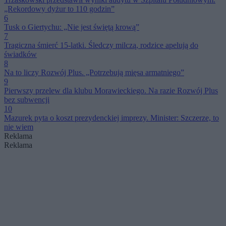
„Rekordowy dyżur to 110 godzin”
6
Tusk o Giertychu: „Nie jest świętą krową”
7
Tragiczna śmierć 15-latki. Śledczy milczą, rodzice apelują do
świadków
8
Na to liczy Rozwój Plus. „Potrzebują mięsa armatniego”
9
Pierwszy przelew dla klubu Morawieckiego. Na razie Rozwój Plus
bez subwencji
10
Mazurek pyta o koszt prezydenckiej imprezy. Minister: Szczerze, to
nie wiem
Reklama
Reklama