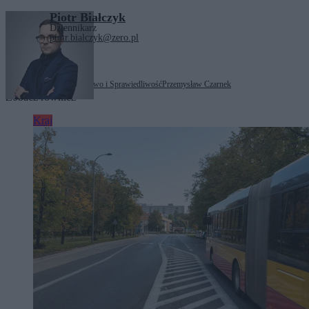
Piotr Białczyk
Dziennikarz
piotr.bialczyk@zero.pl
Tagi:
Marek Jakubiak
Prawo i Sprawiedliwość
Przemysław Czarnek
Zobacz również
Kraj