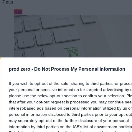
7 min
Kraj
prod zero -
Do Not Process My Personal Information
If you wish to opt-out of the sale, sharing to third parties, or proce
your personal or sensitive information for targeted advertising by 
please use the below opt-out section to confirm your selection. Pl
that after your opt-out request is processed you may continue see
Zakupy online stały się systemem. Wygrywają ci,
interest-based ads based on personal information utilized by us or
którzy znają zasady
personal information disclosed to third parties prior to your opt-ou
may separately opt-out of the further disclosure of your personal
Zakupy w internecie miały być proste: znaleźć produkt, porównać
information by third parties on the IAB’s list of downstream partici
cenę, dodać do koszyka i zapłacić. W praktyce coraz częściej