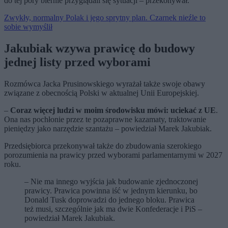
do tej pory biernie przyglądali się sytuacji – przekonywał.
Zwykły, normalny Polak i jego sprytny plan. Czarnek nieźle to
sobie wymyślił
Jakubiak wzywa prawicę do budowy
jednej listy przed wyborami
Rozmówca Jacka Prusinowskiego wyrażał także swoje obawy
związane z obecnością Polski w aktualnej Unii Europejskiej.
–
Coraz więcej ludzi w moim środowisku mówi: uciekać z UE
.
Ona nas pochłonie przez te pozaprawne kazamaty, traktowanie
pieniędzy jako narzędzie szantażu – powiedział Marek Jakubiak.
Przedsiębiorca przekonywał także do zbudowania szerokiego
porozumienia na prawicy przed wyborami parlamentarnymi w 2027
roku.
– Nie ma innego wyjścia jak budowanie zjednoczonej
prawicy. Prawica powinna iść w jednym kierunku, bo
Donald Tusk doprowadzi do jednego bloku. Prawica
też musi, szczególnie jak ma dwie Konfederacje i PiS –
powiedział Marek Jakubiak.