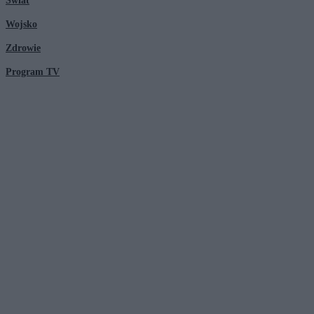
Świat
Wojsko
Zdrowie
Program TV
© 2026 Kanał Zero Spółka Akcyjna