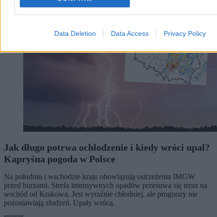
Data Deletion
Data Access
Privacy Policy
Jak długo potrwa ochłodzenie i kiedy wróci upał?
Kapryśna pogoda w Polsce
Na południu i wschodzie kraju obowiązują ostrzeżenia IMGW
przed burzami. Strefa intensywnych opadów przesuwa się teraz na
wschód od Krakowa. Jest wyraźnie chłodniej, ale prognozy nie
pozostawiają złudzeń. Upały wrócą.