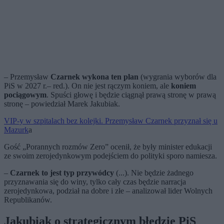
– Przemysław
Czarnek wykona ten plan
(wygrania wyborów dla
PiS w 2027 r.– red.). On nie jest rączym koniem, ale
koniem
pociągowym
. Spuści głowę i będzie ciągnął prawą stronę w prawą
stronę – powiedział Marek Jakubiak.
VIP-y w szpitalach bez kolejki. Przemysław Czarnek przyznał się u
Mazurk
a
Gość „Porannych rozmów Zero” ocenił, że były minister edukacji
ze swoim zerojedynkowym podejściem do polityki sporo namiesza.
–
Czarnek to jest typ przywódcy
(...). Nie będzie żadnego
przyznawania się do winy, tylko cały czas będzie narracja
zerojedynkowa, podział na dobre i złe – analizował lider Wolnych
Republikanów.
Jakubiak o strategicznym błędzie PiS