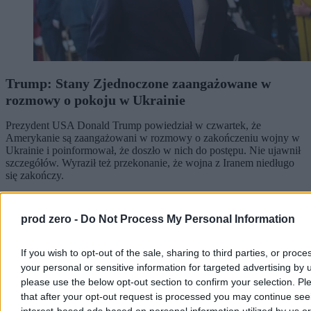
Trump: Stany Zjednoczone zaangażowane w
rozmowy o pokoju w Ukrainie
Prezydent USA Donald Trump powiedział w czwartek, że
Amerykanie są zaangażowani w rozmowy o zakończeniu wojny w
Ukrainie i poinformował, że doszło w nich do postępu. Nie ujawnił
szczegółów. Wyraził też przekonanie, że wojna z Iranem niedługo
się zakończy.
prod zero -
Do Not Process My Personal Information
Krzysztof Jabłonowski
Dzisiaj 06:56
If you wish to opt-out of the sale, sharing to third parties, or proce
3 min
Reklama
your personal or sensitive information for targeted advertising by 
Reklama
please use the below opt-out section to confirm your selection. Pl
that after your opt-out request is processed you may continue see