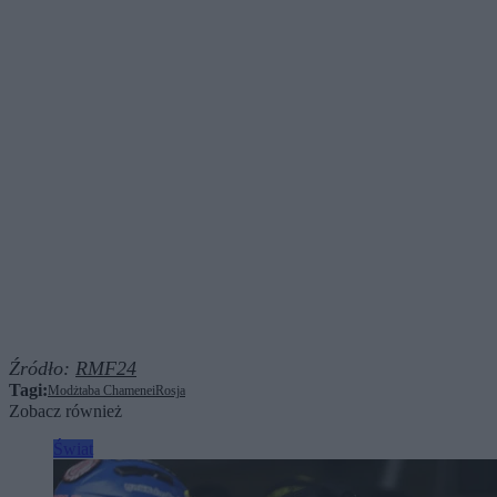
Źródło:
RMF24
Tagi:
Modżtaba Chamenei
Rosja
Zobacz również
Świat