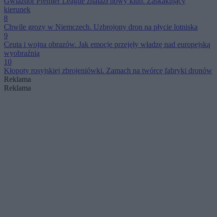
Gwiazdor Premier League znalazł nowy klub. Zaskakujący
kierunek
8
Chwile grozy w Niemczech. Uzbrojony dron na płycie lotniska
9
Ceuta i wojna obrazów. Jak emocje przejęły władzę nad europejską
wyobraźnią
10
Kłopoty rosyjskiej zbrojeniówki. Zamach na twórcę fabryki dronów
Reklama
Reklama