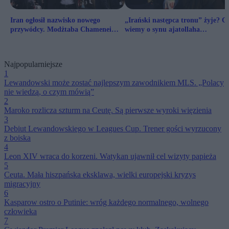
Iran ogłosił nazwisko nowego
„Irański następca tronu” żyje? C
przywódcy. Modżtaba Chamenei
wiemy o synu ajatollaha
następcą ojca
Chameneiego?
Najpopularniejsze
1
Lewandowski może zostać najlepszym zawodnikiem MLS. „Polacy
nie wiedzą, o czym mówią”
2
Maroko rozlicza szturm na Ceutę. Są pierwsze wyroki więzienia
3
Debiut Lewandowskiego w Leagues Cup. Trener gości wyrzucony
z boiska
4
Leon XIV wraca do korzeni. Watykan ujawnił cel wizyty papieża
5
Ceuta. Mała hiszpańska eksklawa, wielki europejski kryzys
migracyjny
6
Kasparow ostro o Putinie: wróg każdego normalnego, wolnego
człowieka
7