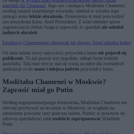
28 lutego
w wyniku amerykańsko-izraelskiego nalotu zginął
ajatollah Ali Chamenei
. Jego syn i następca Modżtaba Chamenei,
według ustaleń izraelskiego wywiadu, odniósł w wyniku tego
samego ataku
lekkie obrażenia
. Doniesienia te miał potwierdzić
syn prezydenta Iranu, Jusef Pezeszkian. Z kolei minister spraw
zagranicznych Abbas Aragczi zapewnił, że ajatollah
nie odniósł
żadnych obrażeń
.
Egzekucję Chameneiego planowali już dawno. Izrael zdradza kulisy
Od dnia nalotu nowy najwyższy przywódca Iranu
nie pojawił się
publicznie
. To już prawie trzy tygodnie, odkąd świat widział
ajatollaha. Taki stan rzeczy stał się wodą na młyn dla rozmaitych
spekulacji co do
stanu i miejsca pobytu
przywódcy Iranu.
Modżtaba Chamenei w Moskwie?
Zaprosić miał go Putin
Według najpopularniejszego doniesienia, Modżtaba Chamenei ma
obecnie przebywać na leczeniu w Moskwie, ze względu na
odniesione poważne rany podczas nalotu. Pomoc w powrocie do
zdrowia ajatollahowi miał
osobiście zaproponować
Władimir
Putin.