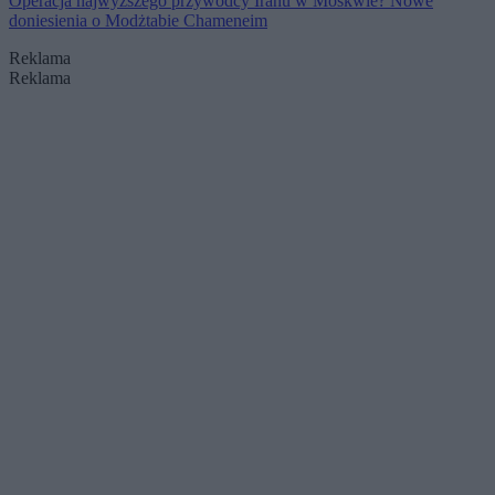
Operacja najwyższego przywódcy Iranu w Moskwie? Nowe
doniesienia o Modżtabie Chameneim
Reklama
Reklama