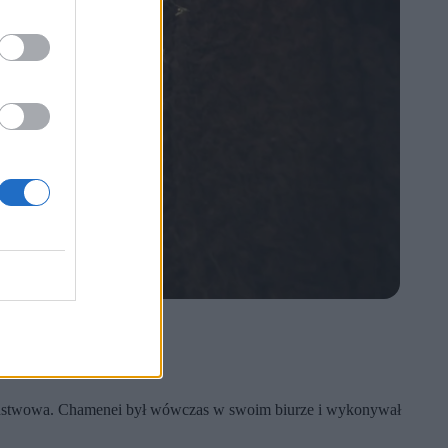
aństwowa. Chamenei był wówczas w swoim biurze i wykonywał