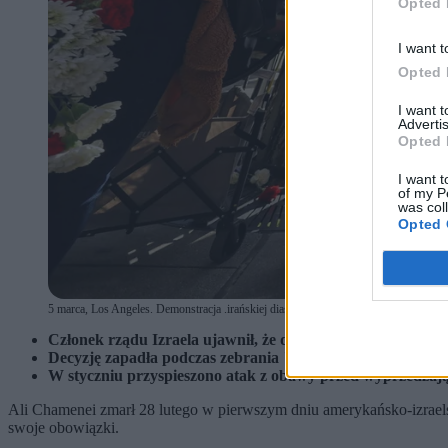
Opted 
I want t
Opted 
I want 
Advertis
Opted 
I want t
of my P
was col
Opted 
5 marca, Los Angeles. Demonstracja .irańskiej diaspory popierającej Izrael i Sta
Członek rządu Izraela ujawnił, że decyzja o zabójstwie Al
Decyzję zapadła podczas zebrania "w bardzo wąskim groni
W styczniu przyspieszono atak z obawy przed wyprzedzaj
Ali Chamenei zmarł 28 lutego w pierwszym dniu amerykańsko-izraels
swoje obowiązki.