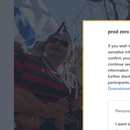
prod zero
If you wish 
sensitive in
confirm you
continue se
information 
further disc
participants
Downstream 
Persona
I want t