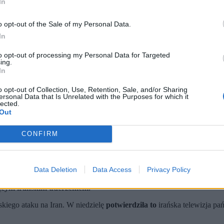
In
o opt-out of the Sale of my Personal Data.
In
to opt-out of processing my Personal Data for Targeted
ing.
In
o opt-out of Collection, Use, Retention, Sale, and/or Sharing
ersonal Data that Is Unrelated with the Purposes for which it
lected.
Out
CONFIRM
ny Zjednoczone. (fot. CHRIS TORRES / PAP / EPA)
Data Deletion
Data Access
Privacy Policy
ego Chameneiego zapadła w listopadzie 2025 r.
e". Cel wyznaczył premier Izraela Benjamin Netanjahu.
ącym irańskim uderzeniem.
kiego ataku na Iran. W niedzielę
potwierdziła to
irańska telewizja p