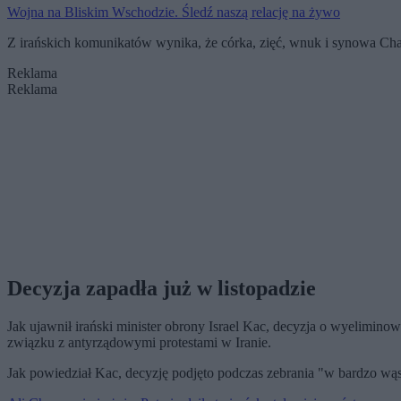
Wojna na Bliskim Wschodzie. Śledź naszą relację na żywo
Z irańskich komunikatów wynika, że córka, zięć, wnuk i synowa Ch
Reklama
Reklama
Decyzja zapadła już w listopadzie
Jak ujawnił irański minister obrony Israel Kac, decyzja o wyelimin
związku z antyrządowymi protestami w Iranie.
Jak powiedział Kac, decyzję podjęto podczas zebrania "w bardzo wą