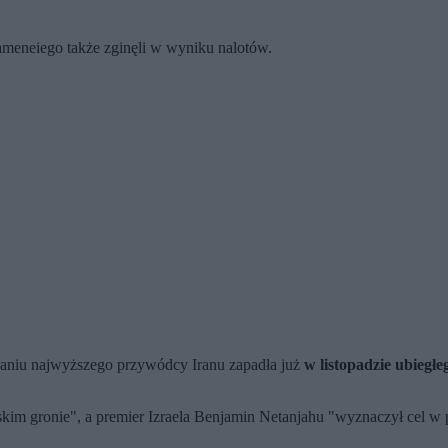
ameneiego także zginęli w wyniku nalotów.
owaniu najwyższego przywódcy Iranu zapadła już
w listopadzie ubiegłe
skim gronie", a premier Izraela Benjamin Netanjahu "wyznaczył cel 