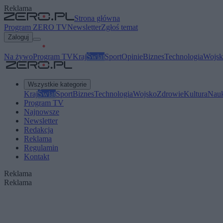
Reklama
Strona główna
Program ZERO TV
Newsletter
Zgłoś temat
Zaloguj
Na żywo
Program TV
Kraj
Świat
Sport
Opinie
Biznes
Technologia
Wojsk
Wszystkie kategorie
Kraj
Świat
Sport
Biznes
Technologia
Wojsko
Zdrowie
Kultura
Nau
Program TV
Najnowsze
Newsletter
Redakcja
Reklama
Regulamin
Kontakt
Reklama
Reklama