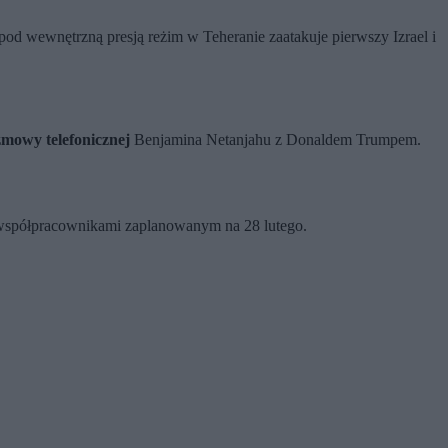
pod wewnętrzną presją reżim w Teheranie zaatakuje pierwszy Izrael i
zmowy telefonicznej
Benjamina Netanjahu z Donaldem Trumpem.
i współpracownikami zaplanowanym na 28 lutego.