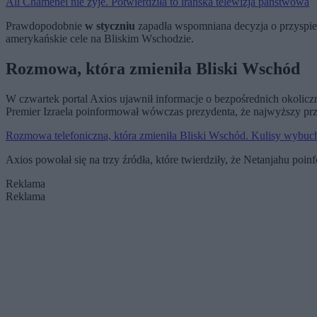
Ali Chamenei nie żyje. Potwierdziła to irańska telewizja państwowa
Prawdopodobnie
w styczniu
zapadła wspomniana decyzja o przyspiesz
amerykańskie cele na Bliskim Wschodzie.
Rozmowa, która zmieniła Bliski Wschód
W czwartek portal Axios ujawnił informacje o bezpośrednich okolicz
Premier Izraela poinformował wówczas prezydenta, że najwyższy pr
Rozmowa telefoniczna, która zmieniła Bliski Wschód. Kulisy wybu
Axios powołał się na trzy źródła, które twierdziły, że Netanjahu 
Reklama
Reklama