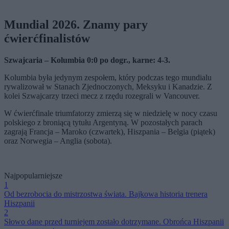
Mundial 2026. Znamy pary
ćwierćfinalistów
Szwajcaria – Kolumbia 0:0 po dogr., karne: 4-3.
Kolumbia była jedynym zespołem, który podczas tego mundialu
rywalizował w Stanach Zjednoczonych, Meksyku i Kanadzie. Z
kolei Szwajcarzy trzeci mecz z rzędu rozegrali w Vancouver.
W ćwierćfinale triumfatorzy zmierzą się w niedzielę w nocy czasu
polskiego z broniącą tytułu Argentyną. W pozostałych parach
zagrają Francja – Maroko (czwartek), Hiszpania – Belgia (piątek)
oraz Norwegia – Anglia (sobota).
Najpopularniejsze
1
Od bezrobocia do mistrzostwa świata. Bajkowa historia trenera
Hiszpanii
2
Słowo dane przed turniejem zostało dotrzymane. Obrońca Hiszpanii