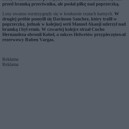
przed bramką przeciwnika, ale posłał piłkę nad poprzeczką.
Losy awansu rozstrzygnęły się w konkursie rzutach karnych.
W
drugiej próbie pomylił się Davinson Sanchez, który trafił w
poprzeczkę, jednak w kolejnej serii Manuel Akanji uderzył nad
bramką i był remis. W czwartej kolejce strzał Cucho
Hernandeza obronił Kobel, a sukces Helwetów przypieczętował
rezerwowy Ruben Vargas.
Reklama
Reklama