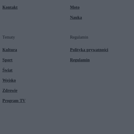
Kontakt
Moto
Nauka
Tematy
Regulamin
Kultura
Polityka prywatności
Sport
Regulamin
Świat
Wojsko
Zdrowie
Program TV
© 2026 Kanał Zero Spółka Akcyjna