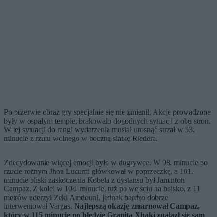
Po przerwie obraz gry specjalnie się nie zmienił. Akcje prowadzone
były w ospałym tempie, brakowało dogodnych sytuacji z obu stron.
W tej sytuacji do rangi wydarzenia musiał urosnąć strzał w 53.
minucie z rzutu wolnego w boczną siatkę Riedera.
Zdecydowanie więcej emocji było w dogrywce. W 98. minucie po
rzucie rożnym Jhon Lucumi główkował w poprzeczkę, a 101.
minucie bliski zaskoczenia Kobela z dystansu był Jaminton
Campaz. Z kolei w 104. minucie, tuż po wejściu na boisko, z 11
metrów uderzył Zeki Amdouni, jednak bardzo dobrze
interweniował Vargas.
Najlepszą okazję zmarnował Campaz,
który w 115 minucie po błędzie Granita Xhaki znalazł się sam