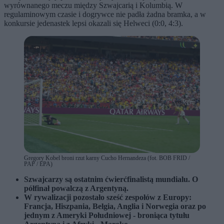
wyrównanego meczu między Szwajcarią i Kolumbią. W
regulaminowym czasie i dogrywce nie padła żadna bramka, a w
konkursie jedenastek lepsi okazali się Helweci (0:0, 4:3).
Gregory Kobel broni rzut karny Cucho Hernandeza (fot. BOB FRID /
PAP / EPA)
Szwajcarzy są ostatnim ćwierćfinalistą mundialu. O
półfinał powalczą z Argentyną.
W rywalizacji pozostało sześć zespołów z Europy:
Francja, Hiszpania, Belgia, Anglia i Norwegia oraz po
jednym z Ameryki Południowej - broniąca tytułu