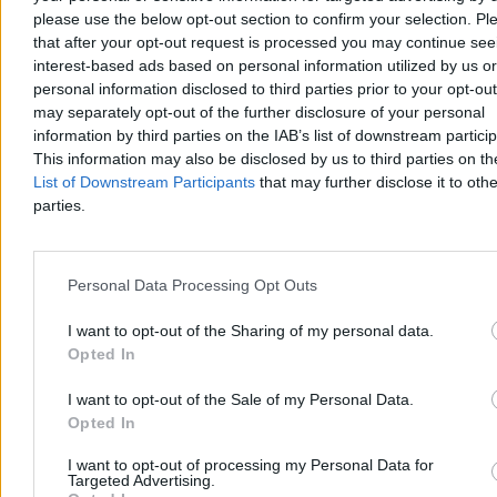
Po przegranym 0:1 finale MŚ 2026 z Hiszpanią reprezentacja
please use the below opt-out section to confirm your selection. Pl
Argentyny wdała się w bójkę na murawie tuż po gwizdku sędziego.
that after your opt-out request is processed you may continue see
W sieci ruszyła petycja o dożywotnie wykluczenie Albicelestes z
mundialu, którą podpisało ponad 23 tys. osób ze 170 krajów.
interest-based ads based on personal information utilized by us or
Ujawniono też kontrowersyjny list Gianniego Infantino.
personal information disclosed to third parties prior to your opt-ou
may separately opt-out of the further disclosure of your personal
information by third parties on the IAB’s list of downstream partici
This information may also be disclosed by us to third parties on t
Tomasz Pałasz
List of Downstream Participants
that may further disclose it to othe
26.07.2026
parties.
3 min
Reklama
Reklama
Personal Data Processing Opt Outs
I want to opt-out of the Sharing of my personal data.
Opted In
I want to opt-out of the Sale of my Personal Data.
Opted In
I want to opt-out of processing my Personal Data for
Targeted Advertising.