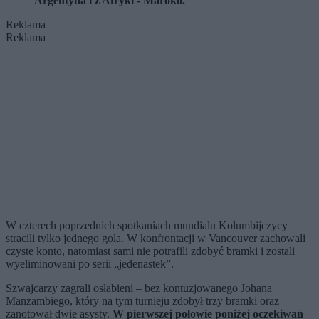
Argentyna i z Afryki - Maroko.
Reklama
Reklama
W czterech poprzednich spotkaniach mundialu Kolumbijczycy
stracili tylko jednego gola. W konfrontacji w Vancouver zachowali
czyste konto, natomiast sami nie potrafili zdobyć bramki i zostali
wyeliminowani po serii „jedenastek”.
Szwajcarzy zagrali osłabieni – bez kontuzjowanego Johana
Manzambiego, który na tym turnieju zdobył trzy bramki oraz
zanotował dwie asysty.
W pierwszej połowie poniżej oczekiwań