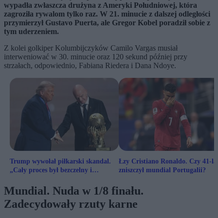
wypadła zwłaszcza drużyna z Ameryki Południowej, która
zagroziła rywalom tylko raz. W 21. minucie z dalszej odległości
przymierzył Gustavo Puerta, ale Gregor Kobel poradził sobie z
tym uderzeniem.
Z kolei golkiper Kolumbijczyków Camilo Vargas musiał
interweniować w 30. minucie oraz 120 sekund później przy
strzałach, odpowiednio, Fabiana Riedera i Dana Ndoye.
Trump wywołał piłkarski skandal.
Łzy Cristiano Ronaldo. Czy 41-la
„Cały proces był bezczelny i
zniszczył mundial Portugalii?
arogancki”
Mundial. Nuda w 1/8 finału.
Zadecydowały rzuty karne