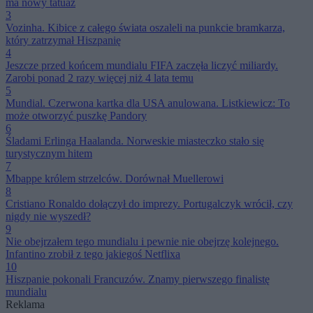
ma nowy tatuaż
3
Vozinha. Kibice z całego świata oszaleli na punkcie bramkarza,
który zatrzymał Hiszpanię
4
Jeszcze przed końcem mundialu FIFA zaczęła liczyć miliardy.
Zarobi ponad 2 razy więcej niż 4 lata temu
5
Mundial. Czerwona kartka dla USA anulowana. Listkiewicz: To
może otworzyć puszkę Pandory
6
Śladami Erlinga Haalanda. Norweskie miasteczko stało się
turystycznym hitem
7
Mbappe królem strzelców. Dorównał Muellerowi
8
Cristiano Ronaldo dołączył do imprezy. Portugalczyk wrócił, czy
nigdy nie wyszedł?
9
Nie obejrzałem tego mundialu i pewnie nie obejrzę kolejnego.
Infantino zrobił z tego jakiegoś Netflixa
10
Hiszpanie pokonali Francuzów. Znamy pierwszego finalistę
mundialu
Reklama