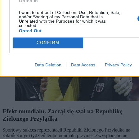
Opted In
I want to opt-out of Collection, Use, Retention, Sale,
Mundial 2026
and/or Sharing of my Personal Data that Is
Unrelated with the Purposes for which it was
collected.
Opted Out
CONFIRM
Data Deletion
Data Access
Privacy Policy
Efekt mundialu. Zaczął się szał na Republikę
Zielonego Przylądka
Sportowy sukces reprezentacji Republiki Zielonego Przylądka na
zakończonym tydzień temu mundialu przyniesie wyspiarskiemu