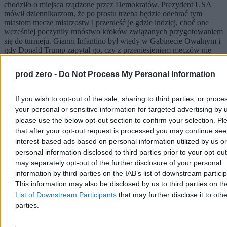
chodziło o miejsca rządzone przez Demokratów. Prezydent USA
mówił dziennikarzom, że po prostu trzeba będzie odebrać tym
miastom mecze mistrzostw i przenieść je gdzie indziej, choć one
wcześniej poczyniły mnóstwo kroków związanych przygotowaniem
się do turnieju. Gianni Infantino był wtedy w Gabinecie Owalnym i
gdy Donald Trump zapytał go, czy z przeniesieniem meczów nie
będzie problemów, odpowiedział mu: „tak, w razie czego, Panie
Prezydencie, przeniesiemy mecze”. Ostatecznie do tego nie doszło,
prod zero -
Do Not Process My Personal Information
ale to była jedna z wielu sytuacji, gdzie szef FIFA pokazał, jaką ma
pozycję w tej relacji. Sądzę, że to zachowanie nie wynika z jego
charakteru, tylko z przekonania, że jeżeli zrobi wszystko, czego
If you wish to opt-out of the sale, sharing to third parties, or proce
zechce Donald Trump, turniej bezproblemowo się odbędzie, a on
your personal or sensitive information for targeted advertising by 
sobie spokojnie na nim zarobi.
please use the below opt-out section to confirm your selection. Pl
that after your opt-out request is processed you may continue see
Reklama
Reklama
interest-based ads based on personal information utilized by us or
personal information disclosed to third parties prior to your opt-ou
may separately opt-out of the further disclosure of your personal
information by third parties on the IAB’s list of downstream partici
This information may also be disclosed by us to third parties on t
List of Downstream Participants
that may further disclose it to othe
parties.