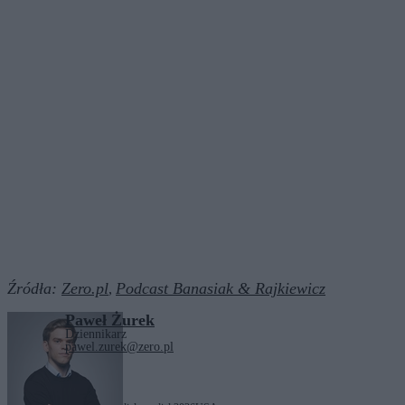
Źródła:
Zero.pl
Podcast Banasiak & Rajkiewicz
,
Paweł Żurek
Dziennikarz
pawel.zurek@zero.pl