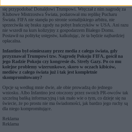
FIFA i na spokojną organizację. Był w stanie zrobić wszystko, żeby
się przypodobać Donaldowi Trumpowi. Wręczał z nim nagrodę za
Klubowe Mistrzostwa Świata, podarował mu replikę Pucharu
Świata. FIFA nie stanęła po stronie somalijskiego arbitra, nie
sprzeciwiła się braku zgody na pobyt Irańczyków w USA. Ani razu
nie wszedł na kurs kolizyjny z gospodarzem Białego Domu.
Postawił na politykę ustępstw, kalkulując, że ta będzie najbardziej
opłacalna.
Infantino był ośmieszany przez media z całego świata, gdy
przyznawał Trumpowi tzw. Nagrodę Pokoju FIFA, gościł na
jego Radzie Pokoju czy kongresie ds. Strefy Gazy. Po co mu
kolejne problemy wizerunkowe, skoro w oczach kibiców,
mediów z całego świata już i tak jest kompletnie
skompromitowany?
Opcje są według mnie dwie, ale obie prowadzą do jednego
wniosku. Albo Infantino jest otoczony przez swoich PR-owców tak
szczelną bańką informacyjną i tak mało wie o tym, co dzieje się na
świecie, że po prostu nie ma świadomości, jak bardzo jego ruchy są
dla niego kompromitujące.
Reklama
Reklama