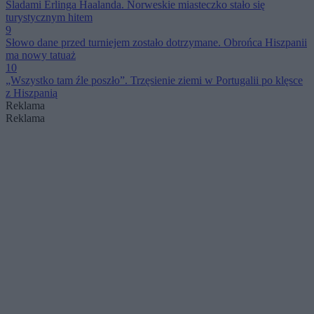
Śladami Erlinga Haalanda. Norweskie miasteczko stało się
turystycznym hitem
9
Słowo dane przed turniejem zostało dotrzymane. Obrońca Hiszpanii
ma nowy tatuaż
10
„Wszystko tam źle poszło”. Trzęsienie ziemi w Portugalii po klęsce
z Hiszpanią
Reklama
Reklama