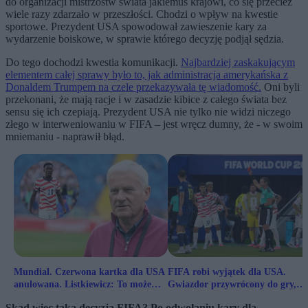
do organizacji mistrzostw świata jakiemuś krajowi, co się przecież
wiele razy zdarzało w przeszłości. Chodzi o wpływ na kwestie
sportowe. Prezydent USA spowodował zawieszenie kary za
wydarzenie boiskowe, w sprawie którego decyzję podjął sędzia.
Do tego dochodzi kwestia komunikacji.
Najbardziej zaskakującym
elementem całej sprawy było to, jak administracja amerykańska z
Donaldem Trumpem na czele przekazywała tę wiadomość.
Oni byli
przekonani, że mają racje i w zasadzie kibice z całego świata bez
sensu się ich czepiają. Prezydent USA nie tylko nie widzi niczego
złego w interweniowaniu w FIFA – jest wręcz dumny, że - w swoim
mniemaniu - naprawił błąd.
Mundial. Czerwona kartka dla USA
FIFA robi wyjątek dla USA.
anulowana. Listkiewicz: To może
Gwiazdor przywrócony do gry,
otworzyć puszkę Pandory
Trump dziękuje
Skąd więc taka decyzja FIFA? Po odwołaniu kary dla