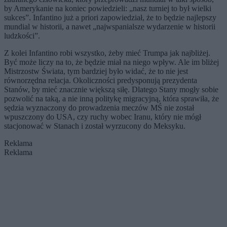
by Amerykanie na koniec powiedzieli: „nasz turniej to był wielki
sukces”. Infantino już a priori zapowiedział, że to będzie najlepszy
mundial w historii, a nawet „najwspanialsze wydarzenie w historii
ludzkości”.
Z kolei Infantino robi wszystko, żeby mieć Trumpa jak najbliżej.
Być może liczy na to, że będzie miał na niego wpływ. Ale im bliżej
Mistrzostw Świata, tym bardziej było widać, że to nie jest
równorzędna relacja. Okoliczności predysponują prezydenta
Stanów, by mieć znacznie większą siłę. Dlatego Stany mogły sobie
pozwolić na taką, a nie inną politykę migracyjną, która sprawiła, że
sędzia wyznaczony do prowadzenia meczów MŚ nie został
wpuszczony do USA, czy ruchy wobec Iranu, który nie mógł
stacjonować w Stanach i został wyrzucony do Meksyku.
Reklama
Reklama