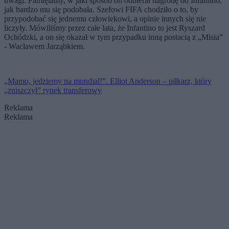
uwagi. Pamiętamy, w jaki sposób on odbierał nagrodę od Infantino,
jak bardzo mu się podobała. Szefowi FIFA chodziło o to, by
przypodobać się jednemu człowiekowi, a opinie innych się nie
liczyły. Mówiliśmy przez całe lata, że Infantino to jest Ryszard
Ochódzki, a on się okazał w tym przypadku inną postacią z „Misia”
- Wacławem Jarząbkiem.
„Mamo, jedziemy na mundial!”. Elliot Anderson – piłkarz, który
„zniszczył” rynek transferowy
Reklama
Reklama