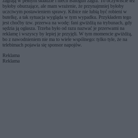
zagrają w pełnym składzie i niech Balogun zagra. To oczywiście też
byłoby oburzające, ale mam wrażenie, że przynajmniej byłoby
uczciwym postawieniem sprawy. Kibice nie lubią być robieni w
butelkę, a tak sytuacja wygląda w tym wypadku. Przykładem tego
jest choćby tzw. przerwa na wodę: fani gwiżdżą na trybunach, gdy
sędzia ją ogłasza. Trzeba było od razu nazwać je przerwami na
reklamę i wszyscy by lepiej je przyjęli. W tym momencie gwiżdżą,
bo z nawodnieniem nie ma to wiele wspólnego: tylko tyle, że na
telebimach pojawia się sponsor napojów.
Reklama
Reklama