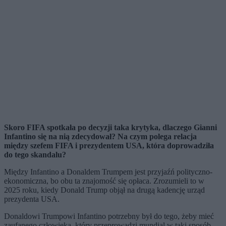
Skoro FIFA spotkała po decyzji taka krytyka, dlaczego Gianni
Infantino się na nią zdecydował? Na czym polega relacja
między szefem FIFA i prezydentem USA, która doprowadziła
do tego skandalu?
Między Infantino a Donaldem Trumpem jest przyjaźń polityczno-
ekonomiczna, bo obu ta znajomość się opłaca. Zrozumieli to w
2025 roku, kiedy Donald Trump objął na drugą kadencję urząd
prezydenta USA.
Donaldowi Trumpowi Infantino potrzebny był do tego, żeby mieć
zaufanego człowieka, który przeprowadzi mundial w taki sposób,