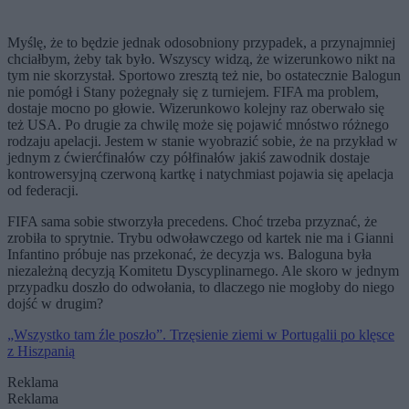
Myślę, że to będzie jednak odosobniony przypadek, a przynajmniej
chciałbym, żeby tak było. Wszyscy widzą, że wizerunkowo nikt na
tym nie skorzystał. Sportowo zresztą też nie, bo ostatecznie Balogun
nie pomógł i Stany pożegnały się z turniejem. FIFA ma problem,
dostaje mocno po głowie. Wizerunkowo kolejny raz oberwało się
też USA. Po drugie za chwilę może się pojawić mnóstwo różnego
rodzaju apelacji. Jestem w stanie wyobrazić sobie, że na przykład w
jednym z ćwierćfinałów czy półfinałów jakiś zawodnik dostaje
kontrowersyjną czerwoną kartkę i natychmiast pojawia się apelacja
od federacji.
FIFA sama sobie stworzyła precedens. Choć trzeba przyznać, że
zrobiła to sprytnie. Trybu odwoławczego od kartek nie ma i Gianni
Infantino próbuje nas przekonać, że decyzja ws. Baloguna była
niezależną decyzją Komitetu Dyscyplinarnego. Ale skoro w jednym
przypadku doszło do odwołania, to dlaczego nie mogłoby do niego
dojść w drugim?
„Wszystko tam źle poszło”. Trzęsienie ziemi w Portugalii po klęsce
z Hiszpanią
Reklama
Reklama