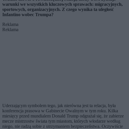
warunki we wszystkich kluczowych sprawach: migracyjnych,
sportowych, organizacyjnych. Z czego wynika ta uległość
Infantino wobec Trumpa?
Reklama
Reklama
Uderzającym symbolem tego, jak nierówna jest ta relacja, była
konferencja prasowa w Gabinecie Owalnym w tym roku. Kilka
miesięcy przed mundialem Donald Trump odgrażał się, że zabierze
mecze mistrzostw świata tym miastom, których włodarze według
niego, nie radzą sobie z utrzymaniem bezpieczeństwa. Oczywiście