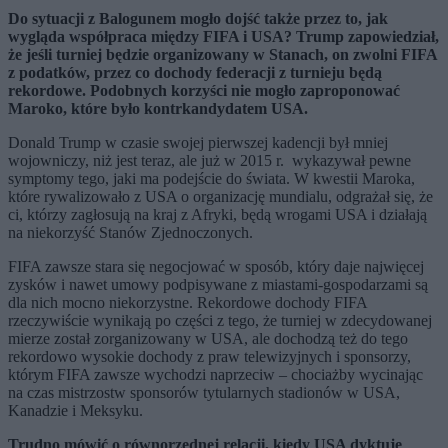
Do sytuacji z Balogunem mogło dojść także przez to, jak
wygląda współpraca między FIFA i USA? Trump zapowiedział,
że jeśli turniej będzie organizowany w Stanach, on zwolni FIFA
z podatków, przez co dochody federacji z turnieju będą
rekordowe. Podobnych korzyści nie mogło zaproponować
Maroko, które było kontrkandydatem USA.
Donald Trump w czasie swojej pierwszej kadencji był mniej
wojowniczy, niż jest teraz, ale już w 2015 r. wykazywał pewne
symptomy tego, jaki ma podejście do świata. W kwestii Maroka,
które rywalizowało z USA o organizację mundialu, odgrażał się, że
ci, którzy zagłosują na kraj z Afryki, będą wrogami USA i działają
na niekorzyść Stanów Zjednoczonych.
FIFA zawsze stara się negocjować w sposób, który daje najwięcej
zysków i nawet umowy podpisywane z miastami-gospodarzami są
dla nich mocno niekorzystne. Rekordowe dochody FIFA
rzeczywiście wynikają po części z tego, że turniej w zdecydowanej
mierze został zorganizowany w USA, ale dochodzą też do tego
rekordowo wysokie dochody z praw telewizyjnych i sponsorzy,
którym FIFA zawsze wychodzi naprzeciw – chociażby wycinając
na czas mistrzostw sponsorów tytularnych stadionów w USA,
Kanadzie i Meksyku.
Trudno mówić o równorzędnej relacji, kiedy USA dyktuje