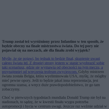
Trump został też wyróżniony przez Infantino w ten sposób, że
będzie obecny na finale mistrzostwa świata. Do tej pory nie
pojawiał się na meczach, ale dla finału zrobi wyjątek?
Myślę, że się pojawi, bo jednak to będzie finał, skupienie uwagi
całego świata itd. Z drugiej strony jestem w stanie wyobrazić sobie
taki scenariusz, gdzie się wymawia od obecności na tym meczu, a
przynajmniej od wręczenia trofeum zwycięzcom.
Gdyby mistrzem
świata została Belgia, która wyeliminowała USA, myślę, że mógłby
mieć pewne opory. Jeśli to będzie jakaś inna reprezentacja, jest
ogromna szansa, a wręcz duże prawdopodobieństwo, że go tam
zobaczymy.
Choć w pierwszych tygodniach mundialu Donald Trump nie był na
stadionach, to sądzę, że w kwestii finału wygra potrzeba
autopromocji i bycia w centrum uwagi. Jeszcze raz weźmie udział w