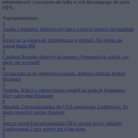
mistrzostwach i tym razem nie tylko w roli dzwoniącego do szefa
FIFA.
Najpopularniejsze
1
Anglia z medalem. Historyczny mecz o trzecie miejsce na mundialu
2
Kibice go wyśmiewali, dziennikarze wyklinali. Ale sędzia nie
zepsuł finału MŚ
3
Cristiano Ronaldo dołączył do imprezy. Portugalczyk wrócił, czy
nigdy nie wyszedł?
4
Od bezrobocia do mistrzostwa świata. Bajkowa historia trenera
Hiszpanii
5
Vozinha. Kibice z całego świata oszaleli na punkcie bramkarza,
który zatrzymał Hiszpanię
6
Mundial. Czerwona kartka dla USA anulowana. Listkiewicz: To
może otworzyć puszkę Pandory
7
Jeszcze przed końcem mundialu FIFA zaczęła liczyć miliardy.
Zarobi ponad 2 razy więcej niż 4 lata temu
8