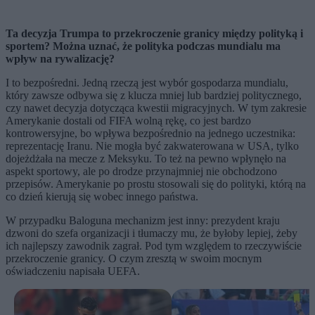
Ta decyzja Trumpa to przekroczenie granicy między polityką i
sportem? Można uznać, że polityka podczas mundialu ma
wpływ na rywalizację?
I to bezpośredni. Jedną rzeczą jest wybór gospodarza mundialu,
który zawsze odbywa się z klucza mniej lub bardziej politycznego,
czy nawet decyzja dotycząca kwestii migracyjnych. W tym zakresie
Amerykanie dostali od FIFA wolną rękę, co jest bardzo
kontrowersyjne, bo wpływa bezpośrednio na jednego uczestnika:
reprezentację Iranu. Nie mogła być zakwaterowana w USA, tylko
dojeżdżała na mecze z Meksyku. To też na pewno wpłynęło na
aspekt sportowy, ale po drodze przynajmniej nie obchodzono
przepisów. Amerykanie po prostu stosowali się do polityki, którą na
co dzień kierują się wobec innego państwa.
W przypadku Baloguna mechanizm jest inny: prezydent kraju
dzwoni do szefa organizacji i tłumaczy mu, że byłoby lepiej, żeby
ich najlepszy zawodnik zagrał. Pod tym względem to rzeczywiście
przekroczenie granicy. O czym zresztą w swoim mocnym
oświadczeniu napisała UEFA.