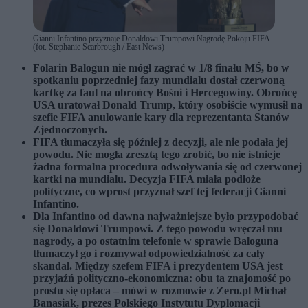
Gianni Infantino przyznaje Donaldowi Trumpowi Nagrodę Pokoju FIFA
(fot. Stephanie Scarbrough / East News)
Folarin Balogun nie mógł zagrać w 1/8 finału MŚ, bo w
spotkaniu poprzedniej fazy mundialu dostał czerwoną
kartkę za faul na obrońcy Bośni i Hercegowiny. Obrońcę
USA uratował Donald Trump, który osobiście wymusił na
szefie FIFA anulowanie kary dla reprezentanta Stanów
Zjednoczonych.
FIFA tłumaczyła się później z decyzji, ale nie podała jej
powodu. Nie mogła zresztą tego zrobić, bo nie istnieje
żadna formalna procedura odwoływania się od czerwonej
kartki na mundialu. Decyzja FIFA miała podłoże
polityczne, co wprost przyznał szef tej federacji Gianni
Infantino.
Dla Infantino od dawna najważniejsze było przypodobać
się Donaldowi Trumpowi. Z tego powodu wręczał mu
nagrody, a po ostatnim telefonie w sprawie Baloguna
tłumaczył go i rozmywał odpowiedzialność za cały
skandal. Między szefem FIFA i prezydentem USA jest
przyjaźń polityczno-ekonomiczna: obu ta znajomość po
prostu się opłaca – mówi w rozmowie z Zero.pl Michał
Banasiak, prezes Polskiego Instytutu Dyplomacji