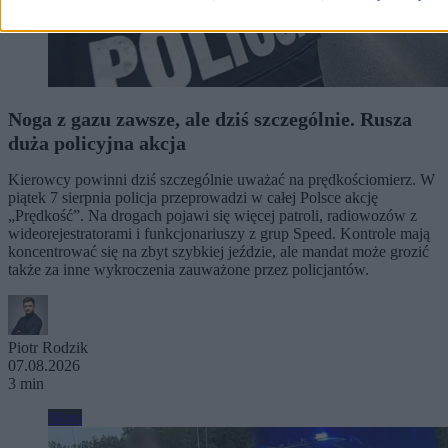
Noga z gazu zawsze, ale dziś szczególnie. Rusza
duża policyjna akcja
Kierowcy powinni dziś szczególnie uważać na prędkościomierz. W
piątek 7 sierpnia policja przeprowadzi w całej Polsce akcję
„Prędkość”. Na drogach pojawi się więcej patroli, radiowozów z
wideorejestratorami i funkcjonariuszy z grup Speed. Kontrole mają
koncentrować się na zbyt szybkiej jeździe, ale mandat może grozić
także za inne wykroczenia zauważone przez policjantów.
Piotr Rodzik
07.08.2026
3 min
Moto