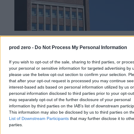
Volkswagen tonie na oczach właścicieli.
Dramatyczny apel o działanie
prod zero -
Do Not Process My Personal Information
Rodziny Porsche i Piëch, kontrolujące największych udziałowców
If you wish to opt-out of the sale, sharing to third parties, or proce
Volskwagena, tracą cierpliwość i żądają natychmiastowych działań
your personal or sensitive information for targeted advertising by 
naprawczych w koncernie. Niemiecki gigant tonie, a na szali ważą
się losy aż 100 tysięcy pracowników. Koncern planuje drastyczne
please use the below opt-out section to confirm your selection. Pl
zwolnienia, by przetrwać morderczą wojnę cenową z Chinami i
that after your opt-out request is processed you may continue see
uratować topniejące zyski.
interest-based ads based on personal information utilized by us or
personal information disclosed to third parties prior to your opt-ou
may separately opt-out of the further disclosure of your personal
information by third parties on the IAB’s list of downstream partici
Katarzyna Dybińska
This information may also be disclosed by us to third parties on t
07.08.2026
List of Downstream Participants
that may further disclose it to othe
3 min
Reklama
parties.
Reklama