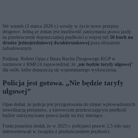
We wtorek (3 marca 2026 r.) weszły w życie nowe przepisy
drogowe. Jedną ze zmian jest możliwość zatrzymania prawa jazdy
za przekroczenie dopuszczalnej prędkości o więcej niż
50 km/h na
drodze jednojezdniowej dwukierunkowej
poza obszarem
zabudowanym.
Podinsp. Robert Opas z Biura Ruchu Drogowego KGP w
rozmowie z RMF24 zapowiedział, że „
nie będzie taryfy ulgowej
”
dla osób, które dopuszczą się wspomnianego wykroczenia.
Policja jest gotowa. „Nie będzie taryfy
ulgowej”
Opas dodał, że policja jest przygotowana do zmian wprowadzonych
nowelizacją przepisów, a kierowcom przekraczającym prędkość
będzie zatrzymywane prawo jazdy na trzy miesiące.
Funkcjonariusz dodał, że w 2025 r. policjanci prawie 2,5 mln razy
interweniowali w związku z przekroczeniem prędkości.