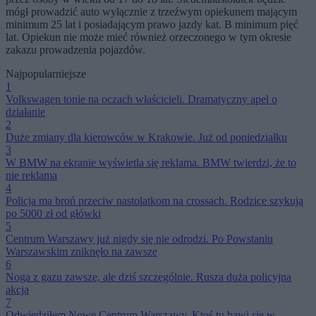
mógł prowadzić auto wyłącznie z trzeźwym opiekunem mającym
minimum 25 lat i posiadającym prawo jazdy kat. B minimum pięć
lat. Opiekun nie może mieć również orzeczonego w tym okresie
zakazu prowadzenia pojazdów.
Najpopularniejsze
1
Volkswagen tonie na oczach właścicieli. Dramatyczny apel o
działanie
2
Duże zmiany dla kierowców w Krakowie. Już od poniedziałku
3
W BMW na ekranie wyświetla się reklama. BMW twierdzi, że to
nie reklama
4
Policja ma broń przeciw nastolatkom na crossach. Rodzice szykują
po 5000 zł od główki
5
Centrum Warszawy już nigdy się nie odrodzi. Po Powstaniu
Warszawskim zniknęło na zawsze
6
Noga z gazu zawsze, ale dziś szczególnie. Rusza duża policyjna
akcja
7
Odwiedziłem Nowe Centrum Warszawy. Ktoś tu bawi się w