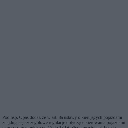
Podinsp. Opas dodał, że w art. 8a ustawy o kierujących pojazdami
znajdują się szczegółowe regulacje dotyczące kierowania pojazdami
przez osoby w wieku od 17 do 18 lat. Siedemnastolatek będzie