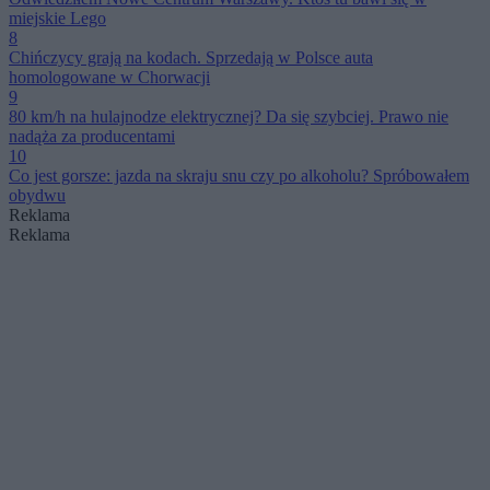
miejskie Lego
8
Chińczycy grają na kodach. Sprzedają w Polsce auta
homologowane w Chorwacji
9
80 km/h na hulajnodze elektrycznej? Da się szybciej. Prawo nie
nadąża za producentami
10
Co jest gorsze: jazda na skraju snu czy po alkoholu? Spróbowałem
obydwu
Reklama
Reklama