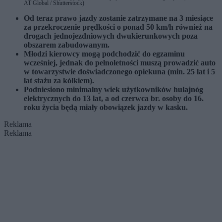
AT Global / Shutterstock)
Od teraz prawo jazdy zostanie zatrzymane na 3 miesiące
za przekroczenie prędkości o ponad 50 km/h również na
drogach jednojezdniowych dwukierunkowych poza
obszarem zabudowanym.
Młodzi kierowcy mogą podchodzić do egzaminu
wcześniej, jednak do pełnoletności muszą prowadzić auto
w towarzystwie doświadczonego opiekuna (min. 25 lat i 5
lat stażu za kółkiem).
Podniesiono minimalny wiek użytkowników hulajnóg
elektrycznych do 13 lat, a od czerwca br. osoby do 16.
roku życia będą miały obowiązek jazdy w kasku.
Reklama
Reklama