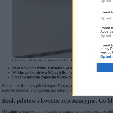
Opted 
I want t
Opted 
I want 
Advertis
Opted 
I want t
of my P
was col
Opted 
Dwa nowe Turbolety Straży Granicznej za 120 mln zł stoją w hangarze. (fot. Straż G
Dwa nowe maszyny
Turbolet L-410
, kupione przez
Straż 
W Biurze Lotnictwa SG są tylko dwaj dowódcy uprawnieni 
Straż Graniczna zapłaciła blisko 250 tys. zł za przegląd i
Pod koniec listopada płk Grzegorz Pietyra, dyrektor Biura Lotnic
połowie grudnia. Tymczasem, jak informują rozmówcy RadiaZET.pl, 
Brak pilotów i kwestie rejestracyjne. Co b
Oficjalnie wskazywano na kwestie rejestracyjne oraz konieczność obj