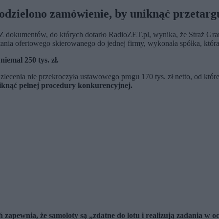
podzielono zamówienie, by uniknąć przetarg
dokumentów, do których dotarło RadioZET.pl, wynika, że Straż Gran
nia ofertowego skierowanego do jednej firmy, wykonała spółka, która
e
niemal 250 tys. zł.
zlecenia nie przekroczyła ustawowego progu 170 tys. zł netto, od kt
iknąć pełnej procedury konkurencyjnej.
 zapewnia, że samoloty są „zdatne do lotu i realizują zadania w 