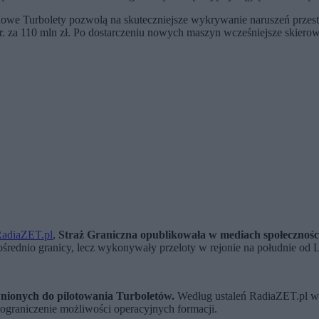
 nowe Turbolety pozwolą na skuteczniejsze wykrywanie naruszeń przest
 r. za 110 mln zł. Po dostarczeniu nowych maszyn wcześniejsze skiero
adiaZET.pl
,
Straż Graniczna opublikowała w mediach społecznośc
średnio granicy, lecz wykonywały przeloty w rejonie na południe od 
nionych do pilotowania Turboletów.
Według ustaleń RadiaZET.pl w 
 ograniczenie możliwości operacyjnych formacji.