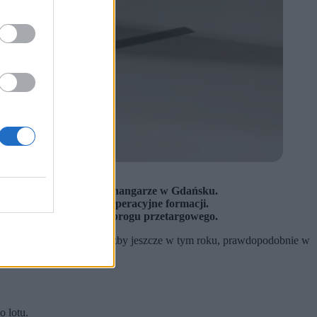
ularnych lotów i stały w hangarze w Gdańsku.
 ogranicza możliwości operacyjne formacji.
e na dwie części poniżej progu przetargowego.
ostaną wprowadzone do służby jeszcze w tym roku, prawdopodobnie w
o lotu.