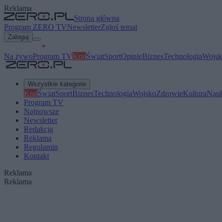
Reklama
Strona główna
Program ZERO TV
Newsletter
Zgłoś temat
Zaloguj
Na żywo
Program TV
Kraj
Świat
Sport
Opinie
Biznes
Technologia
Wojsk
Wszystkie kategorie
Kraj
Świat
Sport
Biznes
Technologia
Wojsko
Zdrowie
Kultura
Nau
Program TV
Najnowsze
Newsletter
Redakcja
Reklama
Regulamin
Kontakt
Reklama
Reklama