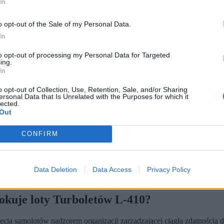
In
o opt-out of the Sale of my Personal Data.
In
to opt-out of processing my Personal Data for Targeted
ing.
In
o opt-out of Collection, Use, Retention, Sale, and/or Sharing
ersonal Data that Is Unrelated with the Purposes for which it
lected.
Out
raniczna / Straż Graniczna)
CONFIRM
Graniczna
za blisko 120 mln zł, przez miesiące nie wykonywały reg
do pilotowania Turboletów, co przy czterech maszynach znacząco
 wymianę części w fabrycznie nowych samolotach, dzieląc zamówieni
Data Deletion
Data Access
Privacy Policy
twa SG, zapowiadał w rozmowie z TVN24, że nowe statki powietrzne z
przez kolejne miesiące maszyny kurzyły się w hangarze.
lokuje loty Turboletów L-410?
ęcia samolotów nadzorem organizacji zarządzającej ciągłą zdatnością d