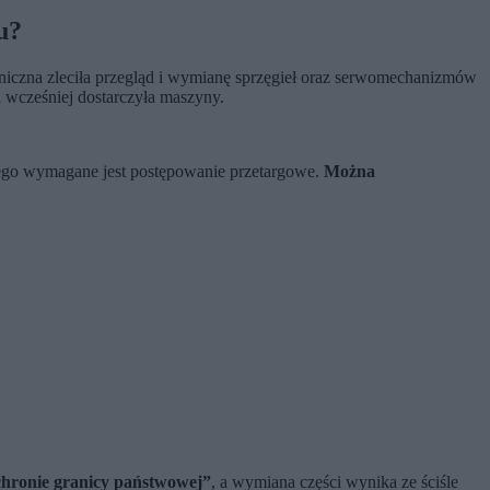
u?
iczna zleciła przegląd i wymianę sprzęgieł oraz serwomechanizmów
 wcześniej dostarczyła maszyny.
órego wymagane jest postępowanie przetargowe.
Można
ochronie granicy państwowej”
, a wymiana części wynika ze ściśle