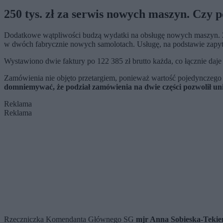
250 tys. zł za serwis nowych maszyn. Czy 
Dodatkowe wątpliwości budzą wydatki na obsługę nowych maszyn. Z 
w dwóch fabrycznie nowych samolotach. Usługę, na podstawie zapyta
Wystawiono dwie faktury po 122 385 zł brutto każda, co łącznie daj
Zamówienia nie objęto przetargiem, ponieważ wartość pojedynczego 
domniemywać, że podział zamówienia na dwie części pozwolił un
Reklama
Reklama
Rzeczniczka Komendanta Głównego SG
mjr Anna Sobieska-Tekień