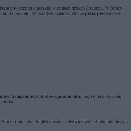
rzeni powietrznej i morskiej w ramach działań Frontexu. W Straży
wano do remontu. W praktyce oznaczało to, że
przez pewien czas
iowych nagranie z lotu nowego samolotu.
Tego dnia odbyły się
Lęborka.
Biurze Lotnictwa SG jest obecnie zaledwie dwóch funkcjonariuszy z