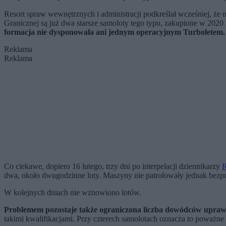
Resort spraw wewnętrznych i administracji podkreślał wcześniej, że
Granicznej są już dwa starsze samoloty tego typu, zakupione w 2020
formacja nie dysponowała ani jednym operacyjnym Turbo­letem.
Reklama
Reklama
Co ciekawe, dopiero 16 lutego, trzy dni po interpelacji dziennikarzy
R
dwa, około dwugodzinne loty. Maszyny nie patrolowały jednak bezpo
W kolejnych dniach nie wznowiono lotów.
Problemem pozostaje także ograniczona liczba dowódców upraw
takimi kwalifikacjami. Przy czterech samolotach oznacza to poważne