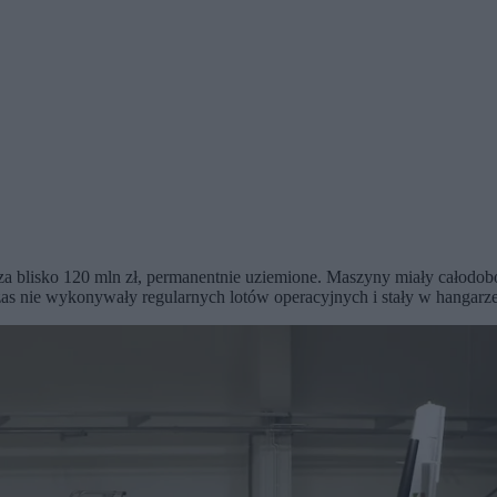
a blisko 120 mln zł, permanentnie uziemione. Maszyny miały całodobow
zas nie wykonywały regularnych lotów operacyjnych i stały w hangarz