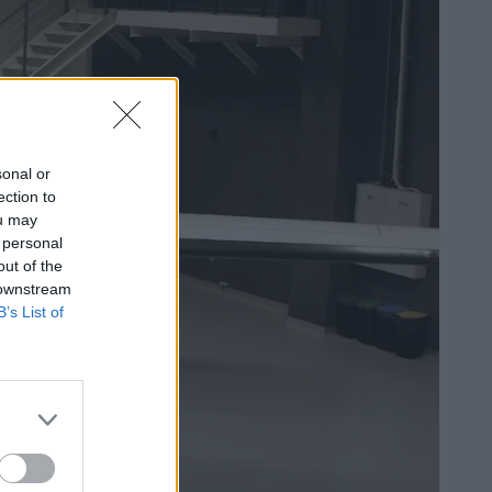
sonal or
ection to
ou may
 personal
out of the
 downstream
B’s List of