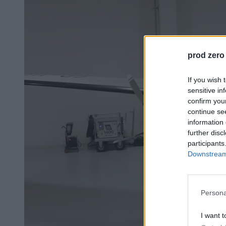
prod zero
If you wish 
sensitive in
confirm you
continue se
information 
further disc
participants
Downstream 
Persona
I want t