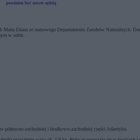
powinien być nawet sędzią
yb Matta Diana ze stanowego Departamentu Zasobów Naturalnych. Dor
amym w sobie.
 północno-zachodniej i środkowo-zachodniej części Atlantyku.
bniki przeciętnie ważą ok. 1,8 kg. Ryby te poruszają się w ławicach