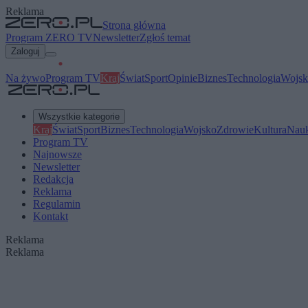
Reklama
Strona główna
Program ZERO TV
Newsletter
Zgłoś temat
Zaloguj
Na żywo
Program TV
Kraj
Świat
Sport
Opinie
Biznes
Technologia
Wojsk
Wszystkie kategorie
Kraj
Świat
Sport
Biznes
Technologia
Wojsko
Zdrowie
Kultura
Nau
Program TV
Najnowsze
Newsletter
Redakcja
Reklama
Regulamin
Kontakt
Reklama
Reklama