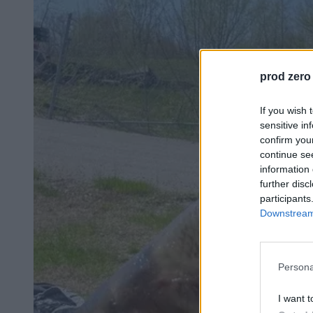
prod zero
If you wish 
sensitive in
confirm you
continue se
information 
further disc
participants
Downstream 
Persona
I want t