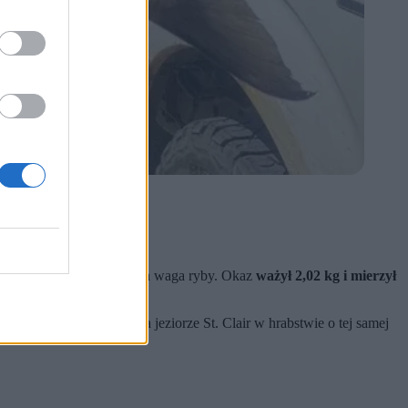
nu
. Brana pod uwagę była waga ryby. Okaz
ważył 2,02 kg i mierzył
 ustanowiony w 1996 r. na jeziorze St. Clair w hrabstwie o tej samej