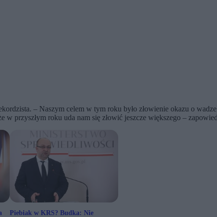
ekordzista. – Naszym celem w tym roku było złowienie okazu o wadze bl
 że w przyszłym roku uda nam się złowić jeszcze większego – zapowied
a
Piebiak w KRS? Budka: Nie