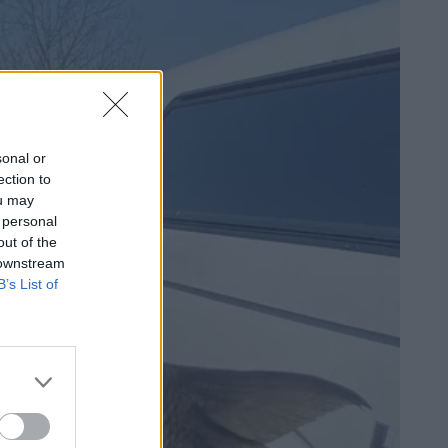
sonal or
ection to
ou may
 personal
out of the
 downstream
B’s List of