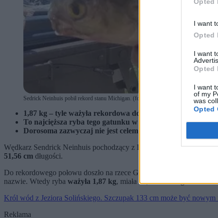
Opted 
I want t
Opted 
I want 
Advertis
Opted 
I want t
of my P
Sedrick Neinhuis pobił rekord stanu Michigan. (fot. michigan.gov)
was col
Opted 
1,87 kg – tyle ważyła rekordowa dorosoma, złowiona w kw
To najcięższa ryba tego gatunku w historii stanu Michigan.
Dorosoma zazwyczaj nie jest celem połowu, najczęściej wy
Wędkarz Sendrick Neinhuis pochodzący z Lowell w stanie Michigan 
51,56 cm
długości.
Do rekordowego połowu doszło na rzece Grand w hrabstwie Kent. Ne
nazwie. Wtedy ryba
ważyła 1,87 kg
, miała
53,34 cm długości
.
Król wód z Jeziora Solińskiego. Szczupak 133 cm może być nowym 
Reklama