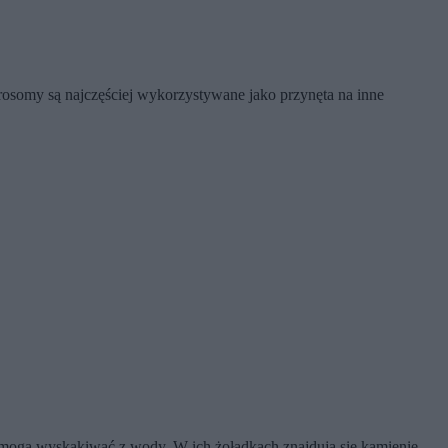
osomy są najczęściej wykorzystywane jako przynęta na inne
 i mogą wyskakiwać z wody. W ich żołądkach znajdują się kamienie