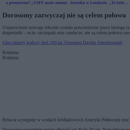
a premierem? „SAFE może zmienić
lotnisku w Londynie. „To było
wszystko”
groteskowe”
Dorosomy zazwyczaj nie są celem połowu
Ustanowienie nowego rekordu zostało potwierdzone przez biologa r
drapieżniki – m.in. szczupaki oraz sandacze, nie są celem połowu s
Głos planety kończy dziś 100 lat. Fenomen Davida Attenborough
Reklama
Reklama
Ryba ta występuje w wodach śródlądowych Ameryki Północnej oraz w
Dorosoma przeciętnie osiąga długość od 30 do 50 cm. Największe oso