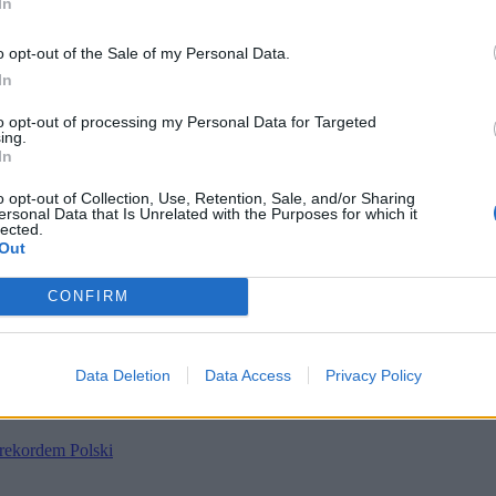
In
o opt-out of the Sale of my Personal Data.
In
to opt-out of processing my Personal Data for Targeted
ing.
In
o opt-out of Collection, Use, Retention, Sale, and/or Sharing
ersonal Data that Is Unrelated with the Purposes for which it
lected.
Out
ietniu na rzece Grand w hrabstwie Kent.
korzystywana jest jako przynęta na większe drapieżniki.
CONFIRM
złowił 22 kwietnia
rybę z gatunku dorosoma
i ustanowił
rekord sta
Data Deletion
Data Access
Privacy Policy
inhuis zastosował technike spincastingową.
Poprzedni rekord
został
rekordem Polski