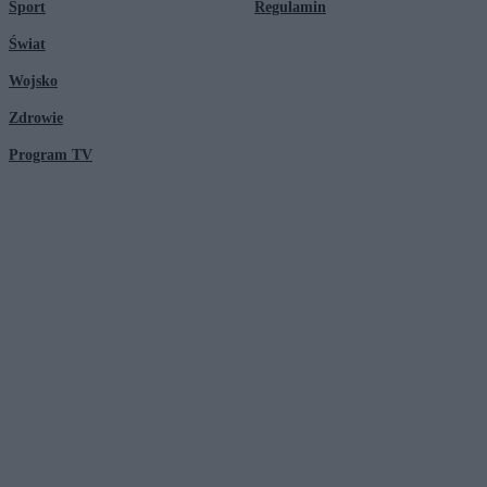
Sport
Regulamin
Świat
Wojsko
Zdrowie
Program TV
© 2026 Kanał Zero Spółka Akcyjna