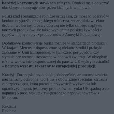
bardziej korzystnych stawkach celnych.
Obniżki mają dotyczyć
określonych kontyngentów przewidzianych w umowie.
Polski rząd i organizacje rolnicze ostrzegają, że może to uderzyć w
konkurencyjność europejskiego rolnictwa, szczególnie w sektor
drobiu i wołowiny. Obawy dotyczą nie tylko samego napływu
tańszych produktów, ale także wypierania polskiej żywności z
rynków unijnych przez producentów z Ameryki Południowej.
Dodatkowe kontrowersje budzą różnice w standardach produkcji.
W krajach Mercosur dopuszczone są niektóre środki i praktyki
zakazane w Unii Europejskiej, w tym część pestycydów czy
stymulatory wzrostu stosowane w hodowli zwierząt. W ubiegłym
roku w wołowinie eksportowanej do państw UE wykryto estradiol
–
hormon wzrostu zakazany w europejskiej produkcji.
Komisja Europejska przekonuje jednocześnie, że umowa zawiera
mechanizmy ochronne. Od 1 maja obowiązuje specjalna klauzula
zabezpieczająca, która pozwala przywrócić wyższe cła lub
ograniczyć import, jeśli ceny produktów na rynku UE spadną o co
najmniej 5 proc. wskutek zwiększonego napływu towarów z
Mercosur.
Reklama
Reklama