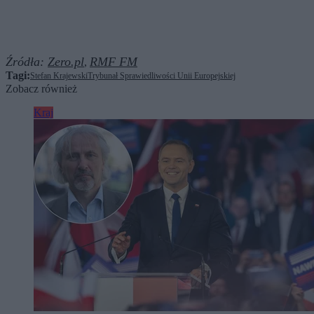
Źródła:
Zero.pl
RMF FM
,
Tagi:
Stefan Krajewski
Trybunał Sprawiedliwości Unii Europejskiej
Zobacz również
Kraj