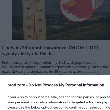
Upały do 38 stopni i nawałnice. IMGW i RCB
wydały alerty dla Polski
Polska zmaga się z falą ekstremalnych zjawisk pogodowych.
IMGW oraz Rządowe Centrum Bezpieczeństwa wydały ostrzeżenia
przed skwarem dochodzącym do 38 stopni oraz gwałtownymi
burzami z gradem i silnym wiatrem. Alertami objęto niemal cały
kraj, a na rzekach możliwe są podtopienia.
prod zero -
Do Not Process My Personal Information
If you wish to opt-out of the sale, sharing to third parties, or proce
Agnieszka Waś-Turecka
your personal or sensitive information for targeted advertising by 
Dzisiaj 08:36
please use the below opt-out section to confirm your selection. Pl
4 min