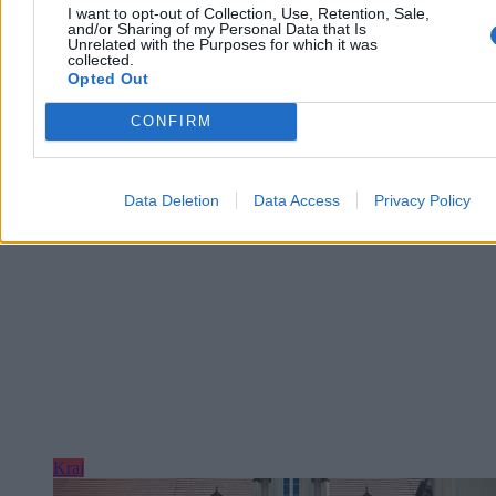
Mentzena może przesądzić o przyszłej koalicji z PiS.
I want to opt-out of Collection, Use, Retention, Sale,
and/or Sharing of my Personal Data that Is
Unrelated with the Purposes for which it was
collected.
Opted Out
Agnieszka Waś-Turecka
Dzisiaj 08:22
CONFIRM
3 min
Reklama
Reklama
Data Deletion
Data Access
Privacy Policy
Kraj