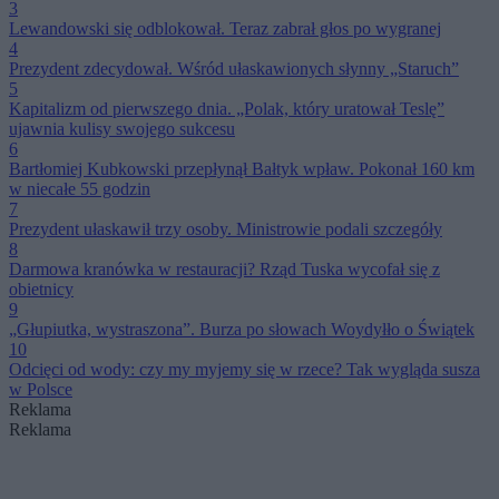
3
Lewandowski się odblokował. Teraz zabrał głos po wygranej
4
Prezydent zdecydował. Wśród ułaskawionych słynny „Staruch”
5
Kapitalizm od pierwszego dnia. „Polak, który uratował Teslę”
ujawnia kulisy swojego sukcesu
6
Bartłomiej Kubkowski przepłynął Bałtyk wpław. Pokonał 160 km
w niecałe 55 godzin
7
Prezydent ułaskawił trzy osoby. Ministrowie podali szczegóły
8
Darmowa kranówka w restauracji? Rząd Tuska wycofał się z
obietnicy
9
„Głupiutka, wystraszona”. Burza po słowach Woydyłło o Świątek
10
Odcięci od wody: czy my myjemy się w rzece? Tak wygląda susza
w Polsce
Reklama
Reklama