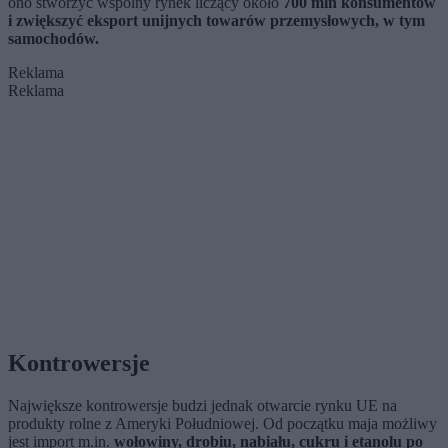
ono stworzyć wspólny rynek liczący około
700 mln konsumentów
i zwiększyć eksport unijnych towarów przemysłowych, w tym
samochodów.
Reklama
Reklama
Kontrowersje
Największe kontrowersje budzi jednak otwarcie rynku UE na
produkty rolne z Ameryki Południowej. Od początku maja możliwy
jest import m.in.
wołowiny, drobiu, nabiału, cukru i etanolu po