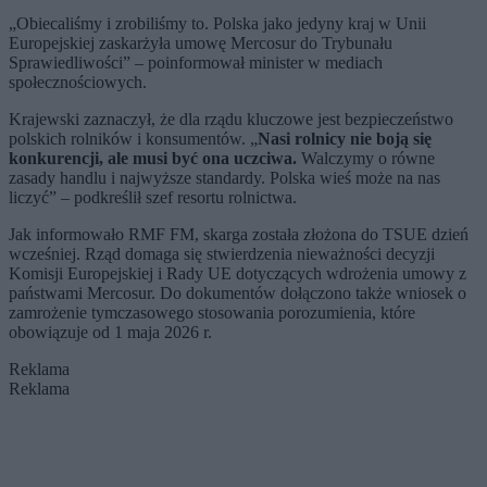
„Obiecaliśmy i zrobiliśmy to. Polska jako jedyny kraj w Unii
Europejskiej zaskarżyła umowę Mercosur do Trybunału
Sprawiedliwości” – poinformował minister w mediach
społecznościowych.
Krajewski zaznaczył, że dla rządu kluczowe jest bezpieczeństwo
polskich rolników i konsumentów. „
Nasi rolnicy nie boją się
konkurencji, ale musi być ona uczciwa.
Walczymy o równe
zasady handlu i najwyższe standardy. Polska wieś może na nas
liczyć” – podkreślił szef resortu rolnictwa.
Jak informowało RMF FM, skarga została złożona do TSUE dzień
wcześniej. Rząd domaga się stwierdzenia nieważności decyzji
Komisji Europejskiej i Rady UE dotyczących wdrożenia umowy z
państwami Mercosur. Do dokumentów dołączono także wniosek o
zamrożenie tymczasowego stosowania porozumienia, które
obowiązuje od 1 maja 2026 r.
Reklama
Reklama