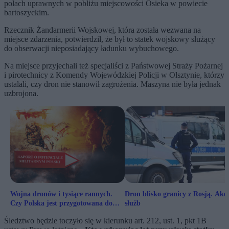
polach uprawnych w pobliżu miejscowości Osieka w powiecie
bartoszyckim.
Rzecznik Żandarmerii Wojskowej, która została wezwana na
miejsce zdarzenia, potwierdził, że był to statek wojskowy służący
do obserwacji nieposiadający ładunku wybuchowego.
Na miejsce przyjechali też specjaliści z Państwowej Straży Pożarnej
i pirotechnicy z Komendy Wojewódzkiej Policji w Olsztynie, którzy
ustalali, czy dron nie stanowił zagrożenia. Maszyna nie była jednak
uzbrojona.
Wojna dronów i tysiące rannych.
Dron blisko granicy z Rosją. Akc
Czy Polska jest przygotowana do
służb
ratowania żołnierzy?
Śledztwo będzie toczyło się w kierunku art. 212, ust. 1, pkt 1B