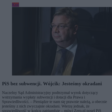
Kraj
PiS bez subwencji. Wójcik: Jesteśmy okradani
Naczelny Sąd Administracyjny podtrzymał wyrok dotyczący
wstrzymania wypłaty subwencji i dotacji dla Prawa i
Sprawiedliwości. – Pieniądze te nam się prawnie należą, a obecnie
jesteśmy z nich zwyczajnie okradani. Wierzę jednak, że
sprawiedliwość w końcu zatriumfuje – mówi Zero.pl poseł PiS