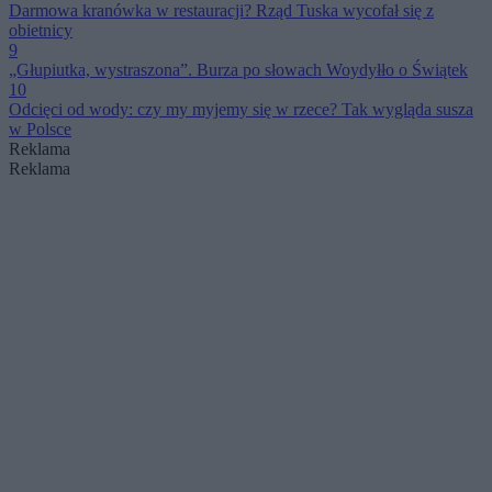
Darmowa kranówka w restauracji? Rząd Tuska wycofał się z
obietnicy
9
„Głupiutka, wystraszona”. Burza po słowach Woydyłło o Świątek
10
Odcięci od wody: czy my myjemy się w rzece? Tak wygląda susza
w Polsce
Reklama
Reklama