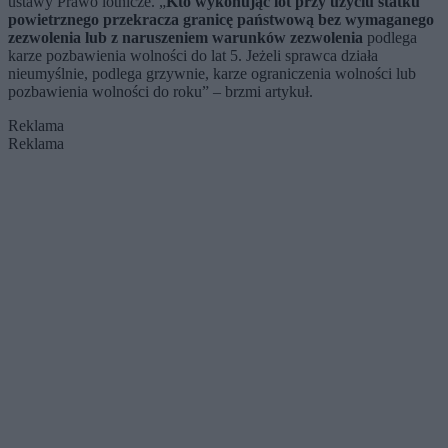
ustawy Prawo lotnicze. „
Kto wykonując lot przy użyciu statku
powietrznego przekracza granicę państwową bez wymaganego
zezwolenia
lub z naruszeniem warunków zezwolenia
podlega
karze pozbawienia wolności do lat 5. Jeżeli sprawca działa
nieumyślnie, podlega grzywnie, karze ograniczenia wolności lub
pozbawienia wolności do roku” – brzmi artykuł.
Reklama
Reklama