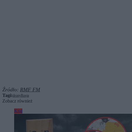
Źródło:
RMF FM
Tagi:
drony
Rosja
Zobacz również
Kraj