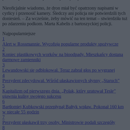
Nieoficjalnie wiadomo, że dron miał być opatrzony napisami w
cyrlicy i przenosić kamery. Śledczy ani policja nie potwierdzili tych
doniesień. – Za wcześnie, żeby mówić na ten temat – stwierdziła tuż
po zdarzeniu podkom. Marta Kabelis z bartoszyckiej policji.
Najpopularniejsze
1
Alert w Rossmannie. Wycofują popularne produkty spożywcze
2
Koniec plastikowych worków na bioodpady. Mieszkańcy dostaną
darmowe zamienniki
3
Lewandowski się odblokował. Teraz zabrał głos po wygranej
4
Prezydent zdecydował. Wśród ułaskawionych słynny „Staruch”
5
Kapitalizm od pierwszego dnia. „Polak, który uratował Teslę”
ujawnia kulisy swojego sukcesu
6
Bartłomiej Kubkowski przepłynął Bałtyk wpław. Pokonał 160 km
w niecałe 55 godzin
7
Prezydent ułaskawił trzy osoby. Ministrowie podali szczegóły
8