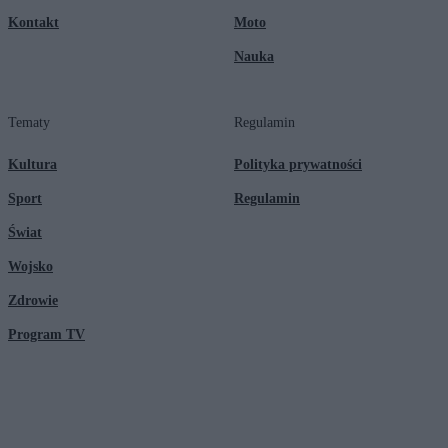
Kontakt
Moto
Nauka
Tematy
Regulamin
Kultura
Polityka prywatności
Sport
Regulamin
Świat
Wojsko
Zdrowie
Program TV
© 2026 Kanał Zero Spółka Akcyjna