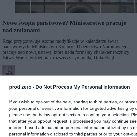
Nowe święta państwowe? Ministerstwo pracuje
nad zmianami
Rząd przygotowuje istotne modyfikacje w kalendarzu świąt
państwowych. Ministerstwo Kultury i Dziedzictwa Narodowego
pracuje nad nową ustawą, która nada formalny charakter rocznicy
Bitwy Warszawskiej oraz rozszerzy symbolikę Dnia Flagi.
Agnieszka Waś-Turecka
prod zero -
Do Not Process My Personal Information
Dzisiaj 07:21
2 min
Reklama
If you wish to opt-out of the sale, sharing to third parties, or proce
Reklama
your personal or sensitive information for targeted advertising by 
please use the below opt-out section to confirm your selection. Pl
that after your opt-out request is processed you may continue see
interest-based ads based on personal information utilized by us or
personal information disclosed to third parties prior to your opt-ou