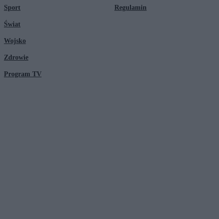
Sport
Regulamin
Świat
Wojsko
Zdrowie
Program TV
© 2026 Kanał Zero Spółka Akcyjna