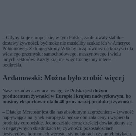
– Gdyby kraje europejskie, w tym Polska, zaoferowały stabilne
dostawy żywności, być może nie musieliby szukać ich w Ameryce
Południowej. Z drugiej strony Włochy liczą również na korzyści dla
własnego przemysłu: samochodowego, maszynowego i wielu
innych sektorów. Każdy kraj ma więc trochę inny interes –
podkreśla.
Ardanowski: Można było zrobić więcej
Nasz rozmówca zwraca uwagę, że
Polska jest dużym
producentem żywności w Europie i krajem nadwyżkowym, bo
musimy eksportować około 40 proc. naszej produkcji żywności.
– Dlatego Mercosur jest dla nas absolutnym zagrożeniem – żywność
napływająca na rynek europejski będzie obniżała ceny i wypierała
produkty europejskie. Jednocześnie coraz częściej dowiadujemy się
o negatywnych składnikach tej żywności: pozostałościach
pestycydów, hormonach wzrostu, stymulatorach czy antybiotykach.