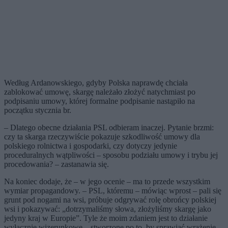
Według Ardanowskiego, gdyby Polska naprawdę chciała
zablokować umowę, skargę należało złożyć natychmiast po
podpisaniu umowy, której formalne podpisanie nastąpiło na
początku stycznia br.
– Dlatego obecne działania PSL odbieram inaczej. Pytanie brzmi:
czy ta skarga rzeczywiście pokazuje szkodliwość umowy dla
polskiego rolnictwa i gospodarki, czy dotyczy jedynie
proceduralnych wątpliwości – sposobu podziału umowy i trybu jej
procedowania? – zastanawia się.
Na koniec dodaje, że – w jego ocenie – ma to przede wszystkim
wymiar propagandowy. – PSL, któremu – mówiąc wprost – pali się
grunt pod nogami na wsi, próbuje odgrywać rolę obrońcy polskiej
wsi i pokazywać: „dotrzymaliśmy słowa, złożyliśmy skargę jako
jedyny kraj w Europie”. Tyle że moim zdaniem jest to działanie
wyłącznie wizerunkowe – stworzone po to, by sprawiać wrażenie