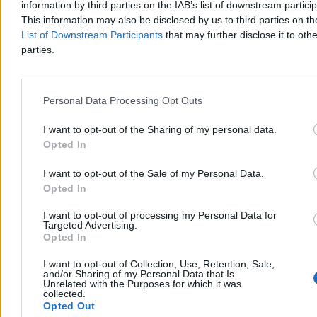
information by third parties on the IAB’s list of downstream partici
Sondaż: Polacy oceniają pierwszy rok
This information may also be disclosed by us to third parties on t
prezydentury Karola Nawrockiego
List of Downstream Participants
that may further disclose it to othe
parties.
Ponad połowa Polaków ocenia Karola Nawrockiego co najmniej na
„czwórkę” – wynika z sondażu opublikowanego w piątek przez
„Rzeczpospolitą”. Ponad połowa badanych wystawiła prezydentowi
pozytywną ocenę za pierwszy rok prezydentury.
Personal Data Processing Opt Outs
I want to opt-out of the Sharing of my personal data.
Opted In
Krzysztof Jabłonowski
Dzisiaj 07:13
I want to opt-out of the Sale of my Personal Data.
3 min
Opted In
Kraj
I want to opt-out of processing my Personal Data for
Targeted Advertising.
Opted In
I want to opt-out of Collection, Use, Retention, Sale,
and/or Sharing of my Personal Data that Is
Unrelated with the Purposes for which it was
collected.
Opted Out