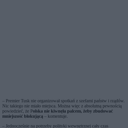
– Premier Tusk nie organizował spotkań z szefami państw i rządów.
Nic takiego nie miało miejsca. Można więc z absolutną pewnością
powiedzieć, że P
olska nie kiwnęła palcem, żeby zbudować
mniejszość blokującą
– komentuje.
– Jednocześnie na potrzeby polityki wewnętrznej cały czas