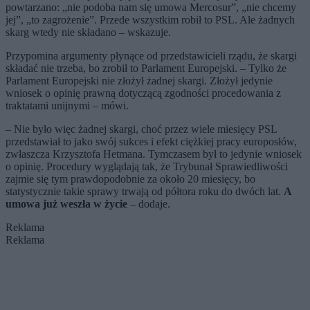
powtarzano: „nie podoba nam się umowa Mercosur”, „nie chcemy
jej”, „to zagrożenie”. Przede wszystkim robił to PSL. Ale żadnych
skarg wtedy nie składano – wskazuje.
Przypomina argumenty płynące od przedstawicieli rządu, że skargi
składać nie trzeba, bo zrobił to Parlament Europejski. – Tylko że
Parlament Europejski nie złożył żadnej skargi. Złożył jedynie
wniosek o opinię prawną dotyczącą zgodności procedowania z
traktatami unijnymi – mówi.
– Nie było więc żadnej skargi, choć przez wiele miesięcy PSL
przedstawiał to jako swój sukces i efekt ciężkiej pracy europosłów,
zwłaszcza Krzysztofa Hetmana. Tymczasem był to jedynie wniosek
o opinię. Procedury wyglądają tak, że Trybunał Sprawiedliwości
zajmie się tym prawdopodobnie za około 20 miesięcy, bo
statystycznie takie sprawy trwają od półtora roku do dwóch lat.
A
umowa już weszła w życie
– dodaje.
Reklama
Reklama