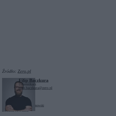
Źródło:
Zero.pl
Filip Baczkura
Dziennikarz
filip.baczkura@zero.pl
Tagi:
Jan Krzysztof Ardanowski
Zobacz również