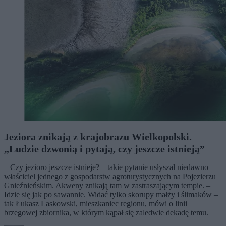
Jeziora znikają z krajobrazu Wielkopolski.
„Ludzie dzwonią i pytają, czy jeszcze istnieją”
– Czy jezioro jeszcze istnieje? – takie pytanie usłyszał niedawno
właściciel jednego z gospodarstw agroturystycznych na Pojezierzu
Gnieźnieńskim. Akweny znikają tam w zastraszającym tempie. –
Idzie się jak po sawannie. Widać tylko skorupy małży i ślimaków –
tak Łukasz Laskowski, mieszkaniec regionu, mówi o linii
brzegowej zbiornika, w którym kąpał się zaledwie dekadę temu.