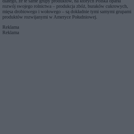
dlatego, że te same grupy produktów, na których Polska oparła
rozwój swojego rolnictwa – produkcja zbóż, buraków cukrowych,
mięsa drobiowego i wołowego – są dokładnie tymi samymi grupami
produktów rozwijanymi w Ameryce Południowej.
Reklama
Reklama