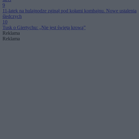
9
11-latek na hulajnodze zginął pod kołami kombajnu. Nowe ustalenia
śledczych
10
Tusk o Giertychu: „Nie jest świętą krową”
Reklama
Reklama