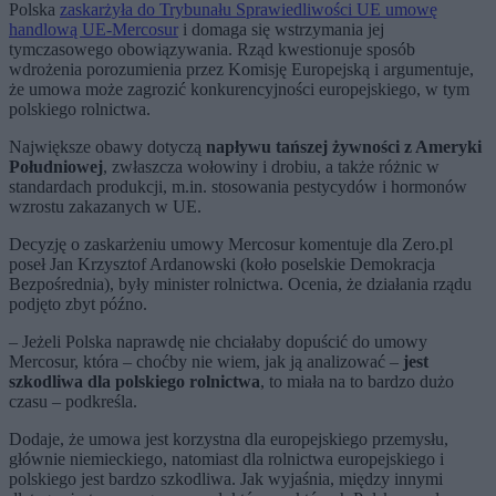
Polska
zaskarżyła do Trybunału Sprawiedliwości UE umowę
handlową UE-Mercosur
i domaga się wstrzymania jej
tymczasowego obowiązywania. Rząd kwestionuje sposób
wdrożenia porozumienia przez Komisję Europejską i argumentuje,
że umowa może zagrozić konkurencyjności europejskiego, w tym
polskiego rolnictwa.
Największe obawy dotyczą
napływu tańszej żywności z Ameryki
Południowej
, zwłaszcza wołowiny i drobiu, a także różnic w
standardach produkcji, m.in. stosowania pestycydów i hormonów
wzrostu zakazanych w UE.
Decyzję o zaskarżeniu umowy Mercosur komentuje dla Zero.pl
poseł Jan Krzysztof Ardanowski (koło poselskie Demokracja
Bezpośrednia), były minister rolnictwa. Ocenia, że działania rządu
podjęto zbyt późno.
– Jeżeli Polska naprawdę nie chciałaby dopuścić do umowy
Mercosur, która – choćby nie wiem, jak ją analizować –
jest
szkodliwa dla polskiego rolnictwa
, to miała na to bardzo dużo
czasu – podkreśla.
Dodaje, że umowa jest korzystna dla europejskiego przemysłu,
głównie niemieckiego, natomiast dla rolnictwa europejskiego i
polskiego jest bardzo szkodliwa. Jak wyjaśnia, między innymi