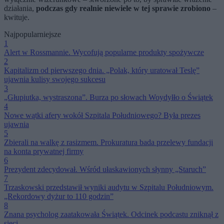
działania,
podczas gdy realnie niewiele w tej sprawie zrobiono
–
kwituje.
Najpopularniejsze
1
Alert w Rossmannie. Wycofują popularne produkty spożywcze
2
Kapitalizm od pierwszego dnia. „Polak, który uratował Teslę”
ujawnia kulisy swojego sukcesu
3
„Głupiutka, wystraszona”. Burza po słowach Woydyłło o Świątek
4
Nowe wątki afery wokół Szpitala Południowego? Była prezes
ujawnia
5
Zbierali na walkę z rasizmem. Prokuratura bada przelewy fundacji
na konta prywatnej firmy
6
Prezydent zdecydował. Wśród ułaskawionych słynny „Staruch”
7
Trzaskowski przedstawił wyniki audytu w Szpitalu Południowym.
„Rekordowy dyżur to 110 godzin”
8
Znana psycholog zaatakowała Świątek. Odcinek podcastu zniknął z
sieci