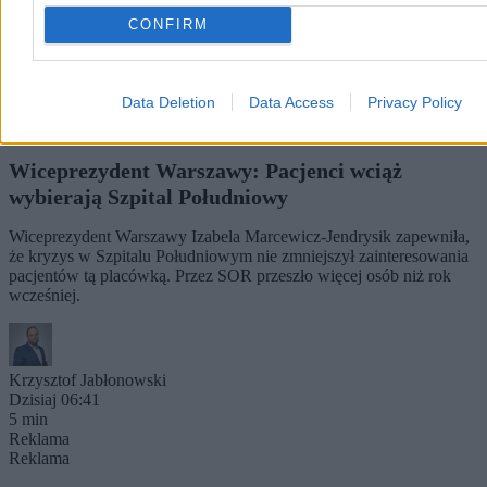
CONFIRM
Data Deletion
Data Access
Privacy Policy
Wiceprezydent Warszawy: Pacjenci wciąż
wybierają Szpital Południowy
Wiceprezydent Warszawy Izabela Marcewicz-Jendrysik zapewniła,
że kryzys w Szpitalu Południowym nie zmniejszył zainteresowania
pacjentów tą placówką. Przez SOR przeszło więcej osób niż rok
wcześniej.
Krzysztof Jabłonowski
Dzisiaj 06:41
5 min
Reklama
Reklama