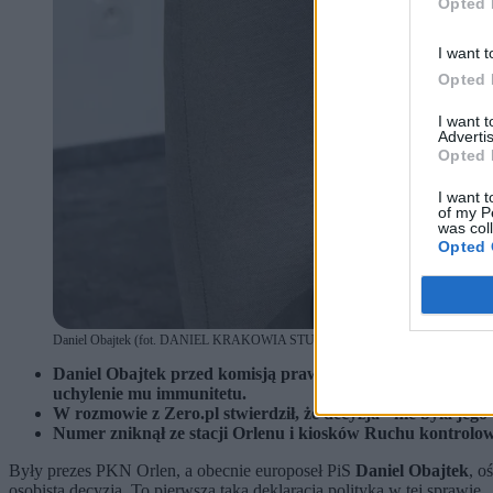
Opted 
I want t
Opted 
I want 
Advertis
Opted 
I want t
of my P
was col
Opted 
Daniel Obajtek (fot. DANIEL KRAKOWIA STUDIO LAUFER / Daniel Krakowia
Daniel Obajtek przed komisją prawną Parlamentu Europej
uchylenie mu immunitetu.
W rozmowie z Zero.pl stwierdził, że decyzja "nie była jego 
Numer zniknął ze stacji Orlenu i kiosków Ruchu kontrolow
Były prezes PKN Orlen, a obecnie europoseł PiS
Daniel Obajtek
, o
osobistą decyzją. To pierwsza taka deklaracja polityka w tej sprawie.