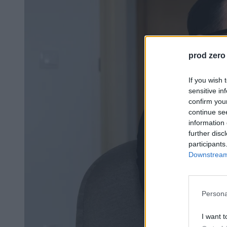
prod zero
If you wish 
sensitive in
confirm you
continue se
information 
further disc
participants
Downstream 
Persona
I want t