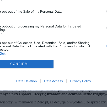
In
o opt-out of the Sale of my Personal Data.
In
to opt-out of processing my Personal Data for Targeted
ing.
In
o opt-out of Collection, Use, Retention, Sale, and/or Sharing
ersonal Data that Is Unrelated with the Purposes for which it
lected.
Out
CONFIRM
k)
Data Deletion
Data Access
Privacy Policy
skiego wyjaśniał sprawę z 2023 r. Chodzi o wycofanie numeru ty
osobistą decyzją". Dodał jednak, że publicznie wziął odpowiedzialno
anych przez spółkę. Decyzję uzasadniano ochroną uczuć religijnyc
świadczył w rozmowie z Zero.pl, że decyzja o wycofaniu ze sprzedaży