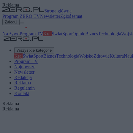
Reklama
Strona główna
Program ZERO TV
Newsletter
Zgłoś temat
Zaloguj
Na żywo
Program TV
Kraj
Świat
Sport
Opinie
Biznes
Technologia
Wojsk
Wszystkie kategorie
Kraj
Świat
Sport
Biznes
Technologia
Wojsko
Zdrowie
Kultura
Nau
Program TV
Najnowsze
Newsletter
Redakcja
Reklama
Regulamin
Kontakt
Reklama
Reklama