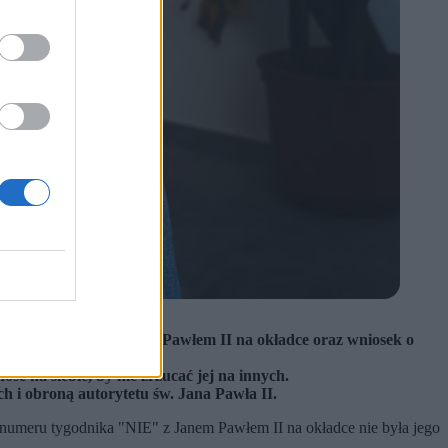
godnika "NIE" z Janem Pawłem II na okładce oraz wniosek o
ść na siebie, by nie zrzucać jej na innych.
h i obroną autorytetu św. Jana Pawła II.
 numeru tygodnika "NIE" z Janem Pawłem II na okładce nie była jego