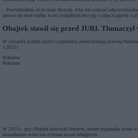
– Powiedziałem, że to moja decyzja, żeby nie zrzucać odpowiedzialn
sprawa do mnie trafiła, to też podjąłbym decyzję o zdjęciu gazety z p
Obajtek stawił się przed JURI.
Tłumaczył
W czwartek polityk złożył wyjaśnienia przed komisją prawną Parlam
z 2023 r.
Reklama
Reklama
W 2023 r., gdy Obajtek kierował Orlenem, numer tygodnika został w
uzasadniano wówczas ochroną uczuć religijnych.