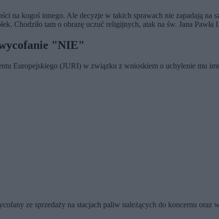
ości na kogoś innego. Ale decyzje w takich sprawach nie zapadają na 
ółek. Chodziło tam o obrazę uczuć religijnych, atak na św. Jana Pawła I
wycofanie "NIE"
entu Europejskiego (JURI) w związku z wnioskiem o uchylenie mu imm
ycofany ze sprzedaży na stacjach paliw należących do koncernu oraz 