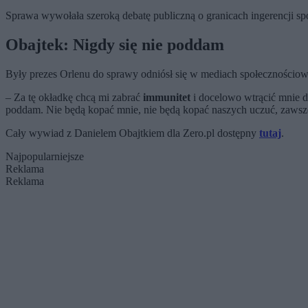
Sprawa wywołała szeroką debatę publiczną o granicach ingerencji sp
Obajtek: Nigdy się nie poddam
Były prezes Orlenu do sprawy odniósł się w mediach społecznościowyc
– Za tę okładkę chcą mi zabrać
immunitet
i docelowo wtrącić mnie d
poddam. Nie będą kopać mnie, nie będą kopać naszych uczuć, zawsze
Cały wywiad z Danielem Obajtkiem dla Zero.pl dostępny
tutaj
.
Najpopularniejsze
Reklama
Reklama