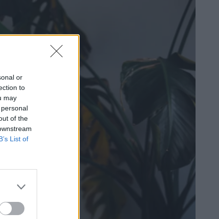
sonal or
ection to
ou may
 personal
out of the
 downstream
B’s List of