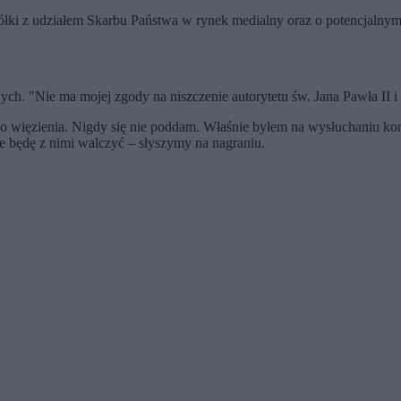
ółki z udziałem Skarbu Państwa w rynek medialny oraz o potencjalnym
h. "Nie ma mojej zgody na niszczenie autorytetu św. Jana Pawła II i o
o więzienia. Nigdy się nie poddam. Właśnie byłem na wysłuchaniu komi
 będę z nimi walczyć – słyszymy na nagraniu.