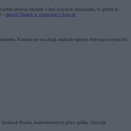
szczeblu prezesa zarządu. Choć uczciwie zaznaczam, że gdyby ta
I –
mówił Obajtek w rozmowie z Zero.pl.
unitetu. Komisja po raz drugi analizuje sprawę dotyczącą wydarzeń
w kioskach Ruchu, kontrolowanych przez spółkę. Decyzję