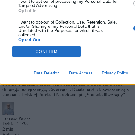
I want to opt-out of processing my Personal Data for
Targeted Advertising.
Opted In
I want to opt-out of Collection, Use, Retention, Sale,
and/or Sharing of my Personal Data that Is
Unrelated with the Purposes for which it was
collected.
Opted Out
CONFIRM
Prokuratura zabezpieczyła majątek Macieja
Świrskiego. Chodzi o sprawę sprzed lat
Rzeszowska prokuratura zabezpieczyła majątek Macieja Świrskiego
Data Deletion
Data Access
Privacy Policy
– byłego prezesa Krajowej Rady Radiofonii i Telewizji oraz
Polskiej Fundacji Narodowej. Podobne decyzję podjęto wobec
drugiego podejrzanego, Cezarego J. Działania służb związane są z
kampanią Polskiej Fundacji Narodowej pt. „Sprawiedliwe sądy”.
Tomasz Pałasz
Dzisiaj 12:38
2 min
Reklama