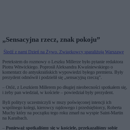
„Sensacyjna rzecz, znak pokoju”
Śledź z nami Dzień na Żywo. Związkowcy sparaliżują Warszawę
Pretekstem do rozmowy o Leszku Millerze było pytanie redaktora
Piotra Witwickiego. Poprosił Aleksandra Kwaśniewskiego o
komentarz do antyukraińskich wypowiedzi byłego premiera. Były
prezydent odmówił i podzielił się „sensacyjną rzeczą”.
– Otóż, z Leszkiem Millerem po długiej nieobecności spotkałem się,
i żeby pan wiedział, w kościele – powiedział były prezydent.
Byli politycy uczestniczyli w mszy poświęconej intencji ich
wspólnego kolegi, kierowcy rajdowego i przedsiębiorcy, Roberta
Muchy który na początku tego roku zmarł na wyspie Saint-Martin
na Karaibach.
–
Ponieważ spotkaliśmy się w kościele, przekazaliśmy sobie