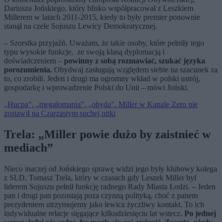
Dariusza Jońskiego, który blisko współpracował z Leszkiem
Millerem w latach 2011-2015, kiedy to były premier ponownie
stanął na czele Sojuszu Lewicy Demokratycznej.
– Szorstka przyjaźń. Uważam, że takie osoby, które pełniły tego
typu wysokie funkcje, ze swoją klasą dyplomacją i
doświadczeniem –
powinny z sobą rozmawiać, szukać języka
porozumienia.
Obydwaj zasługują względem siebie na szacunek za
to, co zrobili. Jeden i drugi ma ogromny wkład w polski ustrój,
gospodarkę i wprowadzenie Polski do Unii – mówi Joński.
„Hucpa”, „megalomania”, „ohyda”. Miller w Kanale Zero nie
zostawił na Czarzastym suchej nitki
Trela: „Miller powie dużo by zaistnieć w
mediach”
Nieco inaczej od Jońskiego sprawę widzi jego były klubowy kolega
z SLD, Tomasz Trela, który w czasach gdy Leszek Miller był
liderem Sojuszu pełnił funkcję radnego Rady Miasta Łodzi. – Jeden
pan i drugi pan pozostają poza czynną polityką, choć z panem
prezydentem utrzymujemy jako lewica życzliwy kontakt. To ich
indywidualne relacje sięgające kilkudziesięciu lat wstecz.
Po jednej