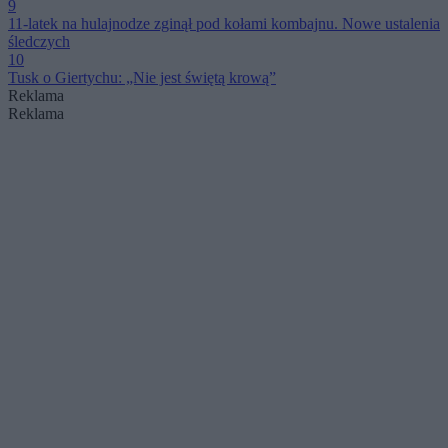
9
11-latek na hulajnodze zginął pod kołami kombajnu. Nowe ustalenia
śledczych
10
Tusk o Giertychu: „Nie jest świętą krową”
Reklama
Reklama