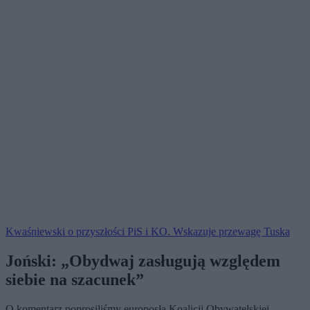
Kwaśniewski o przyszłości PiS i KO. Wskazuje przewagę Tuska
Joński: „Obydwaj zasługują względem
siebie na szacunek”
O komentarz poprosiliśmy europosła Koalicji Obywatelskiej,