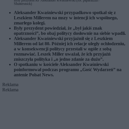
Były prezydent RP Aleksander Kwaśniewski (fot. paparazzza /
Shutterstock)
Aleksander Kwaśniewski przypadkowo spotkał się z
Leszkiem Millerem na mszy w intencji ich wspólnego,
zmarłego kolegi.
Były prezydent powiedział, że „był jakiś znak
opatrzności”, bo obaj politycy dosłownie na siebie wpadli.
Aleksander Kwaśniewski przyjaźnił się z Leszkiem
Millerem od lat 80. Później ich relacje uległy ochłodzeniu,
a w konsekwencji politycy przestali w ogóle z sobą
rozmawiać. Leszek Miller uważał, że ich przyjaźń
zniszczyła polityka i „o jedno zdanie za dużo”.
O spotkaniu w kościele Aleksander Kwaśniewski
poinformował podczas programu „Gość Wydarzeń” na
antenie Polsat News.
Reklama
Reklama