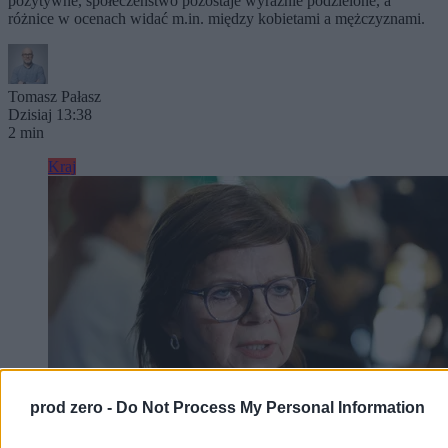
pozytywne, społeczeństwo pozostaje wyraźnie podzielone, a
różnice w ocenach widać m.in. między kobietami a mężczyznami.
Tomasz Pałasz
Dzisiaj 13:38
2 min
Kraj
prod zero -
Do Not Process My Personal Information