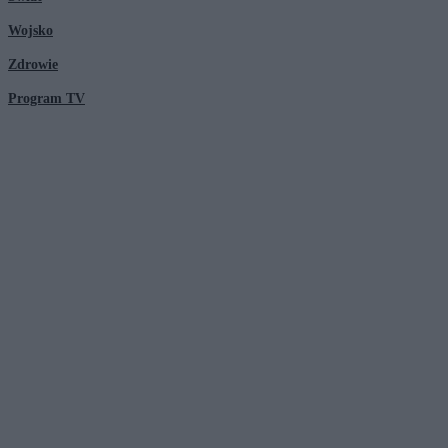
Wojsko
Zdrowie
Program TV
© 2026 Kanał Zero Spółka Akcyjna