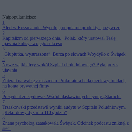
Najpopularniejsze
1
Alert w Rossmannie. Wycofują popularne produkty spożywcze
2
Kapitalizm od pierwszego dnia. „Polak, który uratował Teslę”
ujawnia kulisy swojego sukcesu
3
„Głupiutka, wystraszona”. Burza po słowach Woydyłło o Świątek
4
Nowe wątki afery wokół Szpitala Południowego? Była prezes
ujawnia
5
Zbierali na walkę z rasizmem. Prokuratura bada przelewy fundacji
na konta prywatnej firmy
6
Prezydent zdecydował. Wśród ułaskawionych słynny „Staruch”
7
Trzaskowski przedstawił wyniki audytu w Szpitalu Południowym.
„Rekordowy dyżur to 110 godzin”
8
Znana psycholog zaatakowała Świątek. Odcinek podcastu zniknął z
sieci