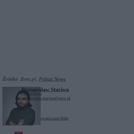
Źródła:
Zero.pl,
Polsat News
Przemysław Staciwa
Dziennikarz
przemyslaw.staciwa@zero.pl
Tagi:
Aleksander Kwaśniewski
Leszek Miller
Zobacz również