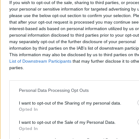
If you wish to opt-out of the sale, sharing to third parties, or proce
your personal or sensitive information for targeted advertising by 
Leszczyna przegrała w sądzie z Warchołem. Jej
please use the below opt-out section to confirm your selection. Pl
portfel to odczuje
that after your opt-out request is processed you may continue see
interest-based ads based on personal information utilized by us or
Izabela Leszczyna przegrała proces o ochronę dóbr osobistych z
byłym wiceministrem sprawiedliwości Marcinem Warchołem. Sąd
personal information disclosed to third parties prior to your opt-ou
Apelacyjny w Rzeszowie prawomocnie nakazał
may separately opt-out of the further disclosure of your personal
wiceprzewodniczącej KO opublikowanie przeprosin na platformie
information by third parties on the IAB’s list of downstream partici
X oraz wpłatę na rzecz hospicjum dla dzieci.
This information may also be disclosed by us to third parties on t
List of Downstream Participants
that may further disclose it to othe
parties.
Agnieszka Waś-Turecka
Dzisiaj 13:17
4 min
Personal Data Processing Opt Outs
Kraj
I want to opt-out of the Sharing of my personal data.
Opted In
I want to opt-out of the Sale of my Personal Data.
Opted In