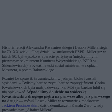
Historia relacji Aleksandra Kwaśniewskiego i Leszka Millera sięga
lat 70. XX wieku. Obaj działali w strukturach PZPR. Miller już w
latach 80. był wysoko w aparacie partyjnym (między innymi
pierwszym sekretarzem Komitetu Wojewódzkiego PZPR w
Skierniewicach), a Kwaśniewski został ministrem w rządach
Messnera, a potem Rakowskiego.
Później los sprawił, że zamieszkali w jednym bloku i zostali
sąsiadami. – Byliśmy bardzo zżyci, bardzo zaprzyjaźnieni. Córka
Kwaśniewskich była małą dziewczynką. Mój syn bardzo lubił się
nią opiekować.
Wpadaliśmy do siebie na wódeczkę.
Kwaśniewski z drugiego piętra na pierwsze albo ja z pierwszego
na drugie
— mówił Leszek Miller w rozmowie z redaktorem
Jackiem Prusinowskim
, dziś dziennikarzem Kanału Zero, wtedy
prowadzącym „Alfabet Millera”.