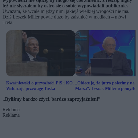
wypowiedzi nie sądzę, by mogło się coś zmienić. Zresztą, nigdy
też nie słyszałem by ostro się o sobie wypowiadali publicznie.
Uważam, że wcale między nimi jakiejś wielkiej wrogości nie ma.
Dziś Leszek Miller powie dużo by zaistnieć w mediach – mówi
Trela.
Kwaśniewski o przyszłości PiS i KO.
„Obiecuję, że jutro polecimy na
Wskazuje przewagę Tuska
Marsa”. Leszek Miller o pomyśle
nowej konstytucji
„Byliśmy bardzo zżyci, bardzo zaprzyjaźnieni”
Reklama
Reklama