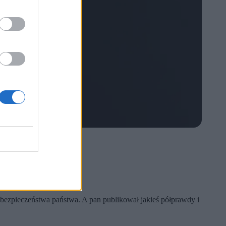
 bezpieczeństwa państwa. A pan publikował jakieś półprawdy i