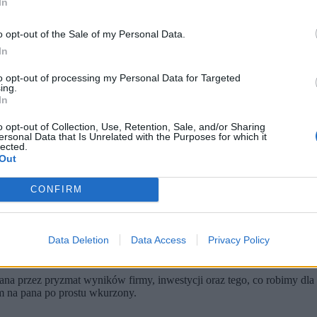
In
o opt-out of the Sale of my Personal Data.
In
to opt-out of processing my Personal Data for Targeted
ing.
In
o opt-out of Collection, Use, Retention, Sale, and/or Sharing
ersonal Data that Is Unrelated with the Purposes for which it
lected.
Out
k)
CONFIRM
ikarzem. Podtrzymuje pan?
Orlenu:
Przeszło mi. Ale faktycznie tak pana nazwałem.
Data Deletion
Data Access
Privacy Policy
na przez pryzmat wyników firmy, inwestycji oraz tego, co robimy dla
em na pana po prostu wkurzony.