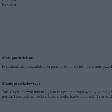
Reklama
Mało powiedziane.
Przyznam: nie przepadałem za panem. Pan przecież miał manię prze
Manię prześladowczą
?
Tak. Chyba niczym innym się pan w życiu nie zajmował, tylko moją
gościa. I pomyślałem: dobra, było, minęło, trzeba odpuścić. Tym bard