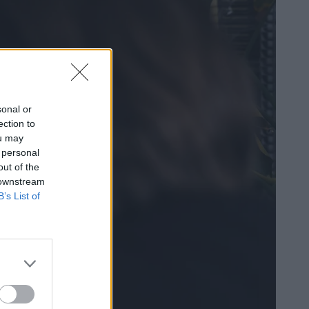
sonal or
ection to
ou may
 personal
out of the
 downstream
B’s List of