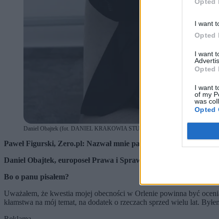
Opted 
I want t
Opted 
I want 
Advertis
Opted 
I want t
of my P
was col
Opted 
Daniel Obajtek (fot. DANIEL KRAKOWIA STUDIO LAUFER / Daniel Krakowia
Paweł Figurski, Zero.pl: Nazwał mnie pan kiedyś pseudodzienn
Daniel Obajtek, europoseł Prawa i Sprawiedliwości, były prezes 
Bo o panu pisał
em?
Uważałem, że kwestia mojej obecności w Orlenie powinna być ocenia
kłamstwa na mój temat, na dodatek o rzeczach sprzed wielu lat. Był
Reklama