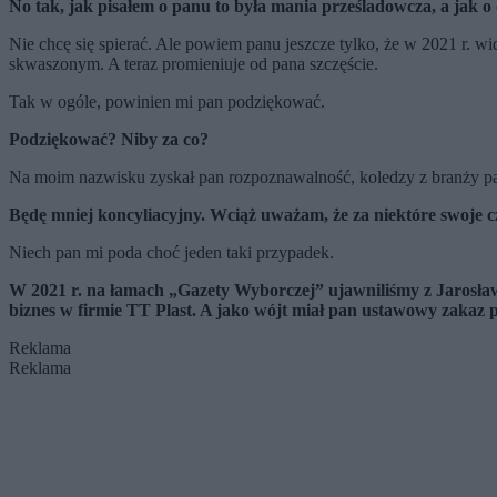
No tak, jak pisałem o panu to była mania prześladowcza, a jak o
Nie chcę się spierać. Ale powiem panu jeszcze tylko, że w 2021 r. 
skwaszonym. A teraz promieniuje od pana szczęście.
Tak w ogóle, powinien mi pan podziękować.
Podziękować? Niby za co?
Na moim nazwisku zyskał pan rozpoznawalność, koledzy z branży pa
Będę mniej koncyliacyjny. Wciąż uważam, że za niekt
óre swoje c
Niech pan mi poda choć jeden taki przypadek.
W 2021 r. na łamach „Gazety Wyborczej” ujawniliśmy z Jarosławe
biznes w firmie TT Plast. A jako w
ójt miał pan ustawowy zakaz p
Reklama
Reklama