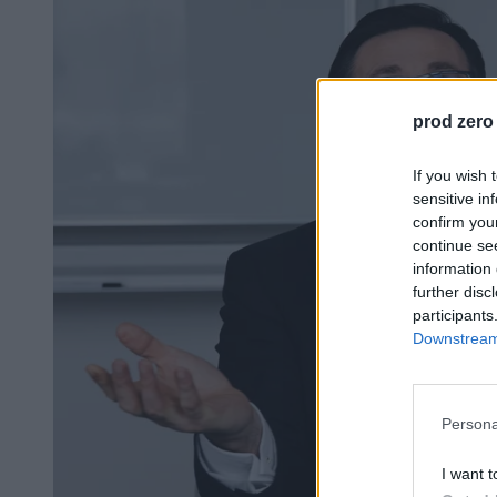
prod zero
If you wish 
sensitive in
confirm you
continue se
information 
further disc
participants
Downstream 
Persona
I want t