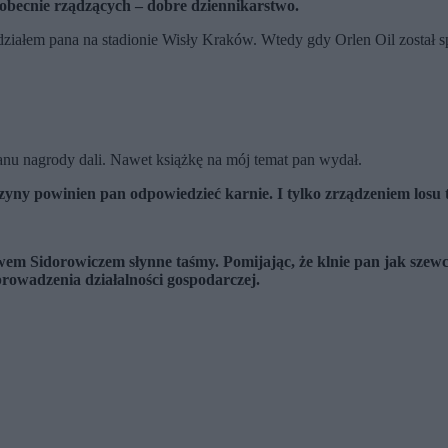
 obecnie rządzących – dobre dziennikarstwo.
widziałem pana na stadionie Wisły Kraków. Wtedy gdy Orlen Oil został 
nu nagrody dali. Nawet książkę na mój temat pan wydał.
zyny powinien pan odpowiedzieć karnie. I tylko zrządzeniem losu ta
m Sidorowiczem słynne taśmy. Pomijając, że klnie pan jak szewc, 
rowadzenia działalności gospodarczej.