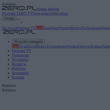
Reklama
Strona główna
Program ZERO TV
Newsletter
Zgłoś temat
Zaloguj
Na żywo
Program TV
Kraj
Świat
Sport
Opinie
Biznes
Technologia
Wojsk
Wszystkie kategorie
Kraj
Świat
Sport
Biznes
Technologia
Wojsko
Zdrowie
Kultura
Nau
Program TV
Najnowsze
Newsletter
Redakcja
Reklama
Regulamin
Kontakt
Reklama
Reklama