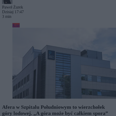
Paweł Żurek
Dzisiaj 17:47
3 min
Kraj
Afera w Szpitalu Południowym to wierzchołek
góry lodowej. „A góra może być całkiem spora”