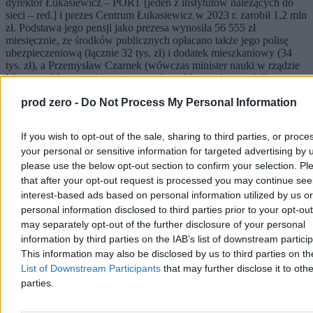
dyrektor Łukasiewicz – PORT [jeden z instytutów należących do
sieci – red.] i prezes Centrum Łukasiewicz w 2023 r. zarobił 1,2 mln
zł. Podstawa jego pensji jako prezesa wynosiła 56 555 zł
miesięcznie, ze środków publicznych opłacano także jego polisę
ubezpieczeniową (łącznie 32 tys. zł) i dodatek mieszkaniowy (34
tys. zł), a Przemysław Czarnek (wówczas minister nauki w rządzie
Mateusza Morawieckiego) przyznał mu 29 tys. zł nagrody” –
wskazuje zespół prasowy instytucji.
prod zero -
Do Not Process My Personal Information
Dalej zaś zaznacza, że „całkowity roczny koszt funkcjonowania
zarządu Centrum Łukasiewicz w ciągu dwóch ostatnich lat został
If you wish to opt-out of the sale, sharing to third parties, or proce
obniżony o 69 proc.: z poziomu 3,8 mln zł w roku 2023 do 1,24
your personal or sensitive information for targeted advertising by 
mln zł w roku 2025. Oznacza to, że funkcjonowanie całego zarządu
organizacji można było sfinansować jedynie z pensji
please use the below opt-out section to confirm your selection. Pl
Dybczyńskiego”. Nie są też przyznawane nagrody dyrektorom
that after your opt-out request is processed you may continue see
instytutów, a kierownictwo całej sieci – jak czytamy w odpowiedzi
interest-based ads based on personal information utilized by us or
– samo także nie pobiera zmiennych składników wynagrodzenia.
personal information disclosed to third parties prior to your opt-ou
may separately opt-out of the further disclosure of your personal
Reklama
Reklama
information by third parties on the IAB’s list of downstream partici
This information may also be disclosed by us to third parties on t
List of Downstream Participants
that may further disclose it to othe
parties.