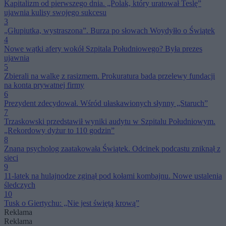
Kapitalizm od pierwszego dnia. „Polak, który uratował Teslę”
ujawnia kulisy swojego sukcesu
3
„Głupiutka, wystraszona”. Burza po słowach Woydyłło o Świątek
4
Nowe wątki afery wokół Szpitala Południowego? Była prezes
ujawnia
5
Zbierali na walkę z rasizmem. Prokuratura bada przelewy fundacji
na konta prywatnej firmy
6
Prezydent zdecydował. Wśród ułaskawionych słynny „Staruch”
7
Trzaskowski przedstawił wyniki audytu w Szpitalu Południowym.
„Rekordowy dyżur to 110 godzin”
8
Znana psycholog zaatakowała Świątek. Odcinek podcastu zniknął z
sieci
9
11-latek na hulajnodze zginął pod kołami kombajnu. Nowe ustalenia
śledczych
10
Tusk o Giertychu: „Nie jest świętą krową”
Reklama
Reklama