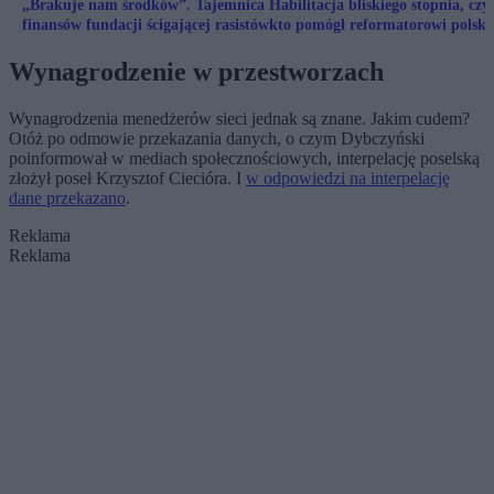
„Brakuje nam środków”. Tajemnica
Habilitacja bliskiego stopnia, czyl
finansów fundacji ścigającej rasistów
kto pomógł reformatorowi polski
edukacji
Wynagrodzenie w przestworzach
Wynagrodzenia menedżerów sieci jednak są znane. Jakim cudem?
Otóż po odmowie przekazania danych, o czym Dybczyński
poinformował w mediach społecznościowych, interpelację poselską
złożył poseł Krzysztof Ciecióra. I
w odpowiedzi na interpelację
dane przekazano
.
Reklama
Reklama