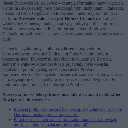
Siecią Badawczą Łukasiewicz – centralą (formalnie nazywającą się
Centrum Łukasiewicz) oraz poszczególnymi instytutami – zarządza
niemal 70 osób. Część z nich to eksperci, niektórzy to nominaci
partyjni.
Prezesem całej sieci jest Hubert Cichocki
, do objęcia
władzy przez obecną koalicję rządzącą polityk partii Centrum dla
Polski, stowarzyszonej z Polskim Stronnictwem Ludowym.
Cichocki po wyborze na stanowisko zrezygnował z członkostwa w
partii.
Cichocki szybko przystąpił do rozliczeń z poprzednim
kierownictwem, w tym z Andrzejem Dybczyńskim, byłym
prezesem sieci (Dybczyński jest obecnie felietonistą Zero.pl).
Jednym z wątków, które często się pojawiały, była kwestia
bajońskich ponoć wynagrodzeń za czasów Prawa i
Sprawiedliwości. Dybczyński postanowił więc zweryfikować, czy
teraz wynagrodzenia spadły, wzrosły, czy generalnie pozostały na
podobnym poziomie jak na początku 2024 r.
Przeczytaj nasze teksty, które powstały w ramach cyklu „Sieć
Powiązań Łukasiewicz”:
Inwazja polityków na sieć badawczą. We władzach asystent
Dariusza Jońskiego i historyk z PSL
Piraci z Łukasiewicza i czarna dziura nauki. Jak powstaje
polski satelita „z pozłacanymi klamkami”