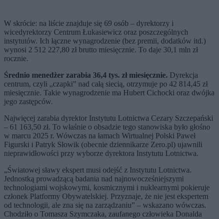
W skrócie: na liście znajduje się 69 osób – dyrektorzy i
wicedyrektorzy Centrum Łukasiewicz oraz poszczególnych
instytutów. Ich łączne wynagrodzenie (bez premii, dodatków itd.)
wynosi 2 512 227,80 zł brutto miesięcznie. To daje 30,1 mln zł
rocznie.
Średnio menedżer zarabia 36,4 tys. zł miesięcznie.
Dyrekcja
centrum, czyli „czapki” nad całą siecią, otrzymuje po 42 814,45 zł
miesięcznie. Takie wynagrodzenie ma Hubert Cichocki oraz dwójka
jego zastępców.
Najwięcej zarabia dyrektor Instytutu Lotnictwa Cezary Szczepański
– 61 163,50 zł. To właśnie o obsadzie tego stanowiska było głośno
w marcu 2025 r. Wówczas na łamach Wirtualnej Polski Paweł
Figurski i Patryk Słowik (obecnie dziennikarze Zero.pl) ujawnili
nieprawidłowości przy wyborze dyrektora Instytutu Lotnictwa.
„Światowej sławy ekspert musi odejść z Instytutu Lotnictwa.
Jednostką prowadzącą badania nad najnowocześniejszymi
technologiami wojskowymi, kosmicznymi i nuklearnymi pokieruje
członek Platformy Obywatelskiej. Przyznaje, że nie jest ekspertem
od technologii, ale zna się na zarządzaniu” – wskazano wówczas.
Chodziło o Tomasza Szymczaka, zaufanego człowieka Donalda