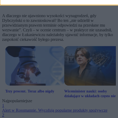
A dlaczego nie ujawniono wysokości wynagrodzeń, gdy
Dybczyński o to zawnioskował? Bo ten „nie udzielił w
przewidzianym prawem terminie odpowiedzi na przesłane mu
wezwanie”. Czyli – w ocenie centrum – w praktyce nie uzasadnił,
dlaczego w Łukasiewiczu należałoby ujawnić informacje, by tylko
zaspokoić ciekawość byłego prezesa.
Trzy procent. Teraz albo nigdy
Wiceminister nauki: osoby
działające w układach często nie
Najpopularniejsze
zdają sobie z tego sprawy
1
Alert w Rossmannie. Wycofują popularne produkty spożywcze
2