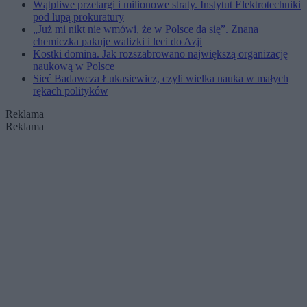
Wątpliwe przetargi i milionowe straty. Instytut Elektrotechniki
pod lupą prokuratury
„Już mi nikt nie wmówi, że w Polsce da się”. Znana
chemiczka pakuje walizki i leci do Azji
Kostki domina. Jak rozszabrowano największą organizację
naukową w Polsce
Sieć Badawcza Łukasiewicz, czyli wielka nauka w małych
rękach polityków
Reklama
Reklama