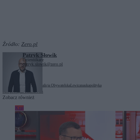
Źródło:
Zero.pl
Patryk Słowik
Dziennikarz
patryk.slowik@zero.pl
Tagi:
Hubert Cichocki
Koalicja Obywatelska
Lewica
nauka
polityka
Sieć powiązań Łukasiewicz
Zobacz również
Kraj