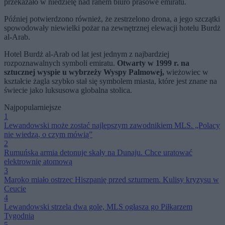
przekazało w niedzielę nad ranem biuro prasowe emiratu.
Później potwierdzono również, że zestrzelono drona, a jego szczątki
spowodowały niewielki pożar na zewnętrznej elewacji hotelu Burdż
al-Arab.
Hotel Burdż al-Arab od lat jest jednym z najbardziej
rozpoznawalnych symboli emiratu.
Otwarty w 1999 r. na
sztucznej wyspie u wybrzeży Wyspy Palmowej,
wieżowiec w
kształcie żagla szybko stał się symbolem miasta, które jest znane na
świecie jako luksusowa globalna stolica.
Najpopularniejsze
1
Lewandowski może zostać najlepszym zawodnikiem MLS. „Polacy
nie wiedzą, o czym mówią”
2
Rumuńska armia detonuje skały na Dunaju. Chce uratować
elektrownię atomową
3
Maroko miało ostrzec Hiszpanię przed szturmem. Kulisy kryzysu w
Ceucie
4
Lewandowski strzela dwa gole, MLS ogłasza go Piłkarzem
Tygodnia
5