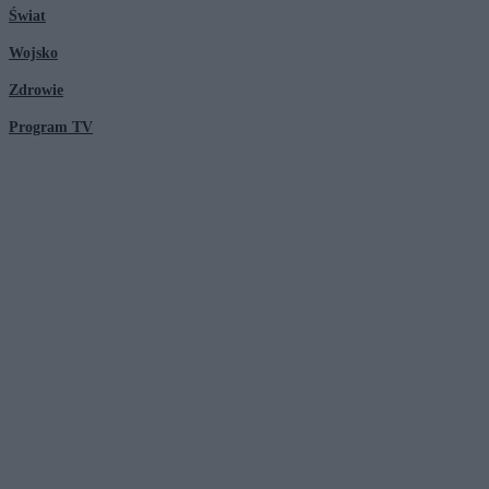
Świat
Wojsko
Zdrowie
Program TV
© 2026 Kanał Zero Spółka Akcyjna