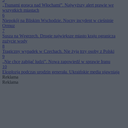
„Tsunami gorąca nad Włochami”. Najwyższy alert prawie we
wszystkich miastach
6
Niepokój na Bliskim Wschodzie. Nocny incydent w cieśninie
Ormuz
7
Susza na Węgrzech. Drugie największe miasto kraju ogranicza
zużycie wody
8
Tragiczny wypadek w Czechach. Nie żyją trzy osoby z Polski
9
„Nie chcę zabijać ludzi”. Nowa zapowiedź w sprawie Iranu
10
Eksplozja podczas urodzin generała. Ukraińskie media ujawniają
Reklama
Reklama