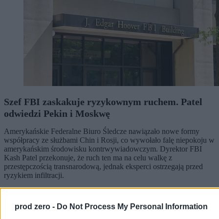
Szef FBI zaskakuje ryzykownym ruchem. Patel
odwiedzi Pekin i Moskwę
Amerykańskie Federalne Biuro Śledcze nawiązało nowe formy
współpracy ze służbami Chin i Rosji, co wywołało falę niepokoju w
amerykańskim środowisku kontrwywiadowczym. Dyrektor FBI
Kash Patel przekonuje, że ruch ten ma na celu walkę z
przestępczością transnarodową, jednak eksperci ostrzegają przed
ryzykiem infiltracji.
prod zero -
Do Not Process My Personal Information
Tomasz Pałasz