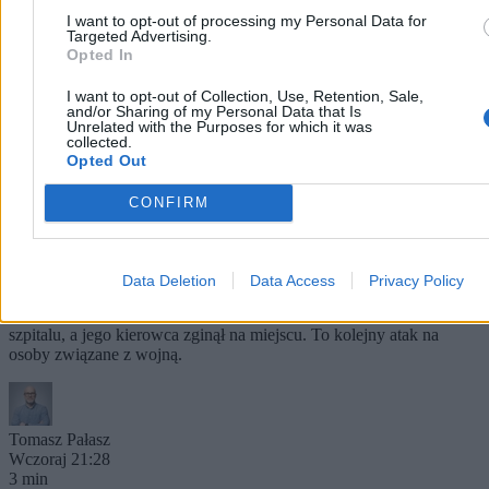
I want to opt-out of processing my Personal Data for
Targeted Advertising.
Opted In
I want to opt-out of Collection, Use, Retention, Sale,
and/or Sharing of my Personal Data that Is
Unrelated with the Purposes for which it was
collected.
Opted Out
CONFIRM
Kłopoty rosyjskiej zbrojeniówki. Zamach na
twórcę fabryki dronów
W eksplozji samochodu pod Jekaterynburgiem ciężko ranny został
Data Deletion
Data Access
Privacy Policy
Władimir Tkaczuk, twórca fabryki Urałdronzawod dostarczającej
drony bojowe dla rosyjskiej armii. Biznesmen walczy o życie w
szpitalu, a jego kierowca zginął na miejscu. To kolejny atak na
osoby związane z wojną.
Tomasz Pałasz
Wczoraj 21:28
3 min