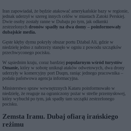
Iran zapowiadał, że będzie atakować amerykańskie bazy w regionie,
jednak uderzył w szereg innych celów w miastach Zatoki Perskiej.
Dwie osoby zostały ranne w Dubaju po tym, jak odłamki
zestrzelonych
dronów spadły na dwa domy – poinformowały
dubajskie media.
Gęste kłęby dymu pokryły obszar portu Dżabal Ali, gdzie w
niedzielę jedno z nabrzeży stanęło w ogniu z powodu szczątków
przechwyconego pocisku.
W sąsiednim kraju, coraz bardziej
popularnym wśród turystów
Omanie,
który w sobotę uniknął ataków odwetowych, dwa drony
uderzyły w komercyjny port Duqm, raniąc jednego pracownika –
podała państwowa agencja informacyjna.
Ministerstwo spraw wewnętrznych Kataru poinformowało w
niedzielę, że reaguje na ograniczony pożar w strefie przemysłowej,
który wybuchł po tym, jak spadły tam szczątki zestrzelonego
pocisku.
Zemsta Iranu. Dubaj ofiarą irańskiego
reżimu