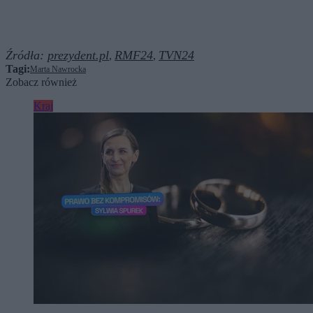
Źródła:
prezydent.pl
RMF24
TVN24
,
,
Tagi:
Marta Nawrocka
Zobacz również
Kraj