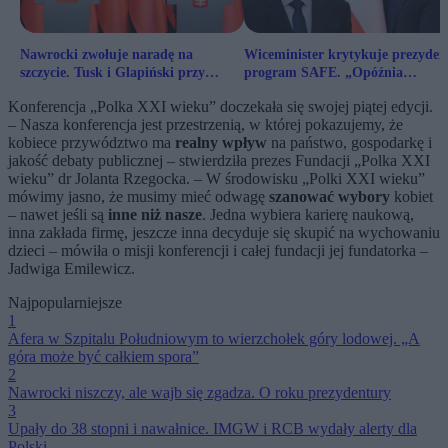
Nawrocki zwołuje naradę na
Wiceminister krytykuje prezyden
szczycie. Tusk i Glapiński przy
program SAFE. „Opóźnia
jednym stole w sprawie SAFE
inwestycje w polskie zbrojenia o
Konferencja „Polka XXI wieku” doczekała się swojej piątej edycji.
nawet rok”
– Nasza konferencja jest przestrzenią, w której pokazujemy, że
kobiece przywództwo ma
realny wpływ
na państwo, gospodarkę i
jakość debaty publicznej – stwierdziła prezes Fundacji „Polka XXI
wieku” dr Jolanta Rzegocka. – W środowisku „Polki XXI wieku”
mówimy jasno, że musimy mieć odwagę
szanować wybory
kobiet
– nawet jeśli są
inne niż nasze
. Jedna wybiera karierę naukową,
inna zakłada firmę, jeszcze inna decyduje się skupić na wychowaniu
dzieci – mówiła o misji konferencji i całej fundacji jej fundatorka –
Jadwiga Emilewicz.
Najpopularniejsze
1
Afera w Szpitalu Południowym to wierzchołek góry lodowej. „A
góra może być całkiem spora”
2
Nawrocki niszczy, ale wajb się zgadza. O roku prezydentury
3
Upały do 38 stopni i nawałnice. IMGW i RCB wydały alerty dla
Polski