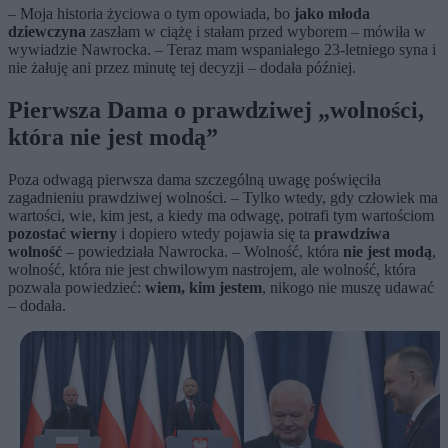
– Moja historia życiowa o tym opowiada, bo
jako młoda
dziewczyna
zaszłam w ciążę i stałam przed wyborem – mówiła w
wywiadzie Nawrocka. – Teraz mam wspaniałego 23-letniego syna i
nie żałuję ani przez minutę tej decyzji – dodała później.
Pierwsza Dama o prawdziwej „wolności,
która nie jest modą”
Poza odwagą pierwsza dama szczególną uwagę poświęciła
zagadnieniu prawdziwej wolności. – Tylko wtedy, gdy człowiek ma
wartości, wie, kim jest, a kiedy ma odwagę, potrafi tym wartościom
pozostać wierny
i dopiero wtedy pojawia się ta
prawdziwa
wolność
– powiedziała Nawrocka. – Wolność, która
nie jest modą
,
wolność, która nie jest chwilowym nastrojem, ale wolność, która
pozwala powiedzieć:
wiem, kim jestem
, nikogo nie muszę udawać
– dodała.