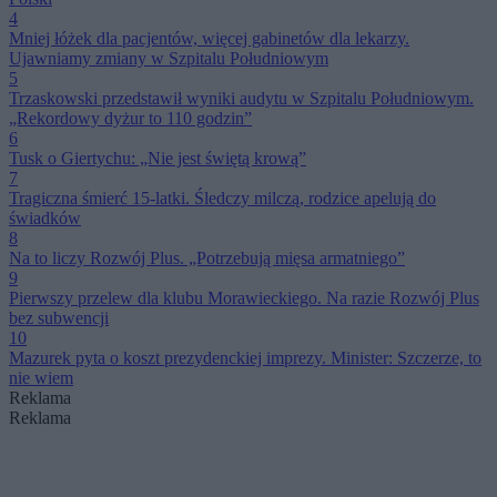
4
Mniej łóżek dla pacjentów, więcej gabinetów dla lekarzy.
Ujawniamy zmiany w Szpitalu Południowym
5
Trzaskowski przedstawił wyniki audytu w Szpitalu Południowym.
„Rekordowy dyżur to 110 godzin”
6
Tusk o Giertychu: „Nie jest świętą krową”
7
Tragiczna śmierć 15-latki. Śledczy milczą, rodzice apelują do
świadków
8
Na to liczy Rozwój Plus. „Potrzebują mięsa armatniego”
9
Pierwszy przelew dla klubu Morawieckiego. Na razie Rozwój Plus
bez subwencji
10
Mazurek pyta o koszt prezydenckiej imprezy. Minister: Szczerze, to
nie wiem
Reklama
Reklama