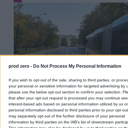
prod zero -
Do Not Process My Personal Information
If you wish to opt-out of the sale, sharing to third parties, or proce
your personal or sensitive information for targeted advertising by 
Kierowca autobusu przyszedł do pracy w
please use the below opt-out section to confirm your selection. Pl
spódnicy. ZTM go ukarał
that after your opt-out request is processed you may continue see
interest-based ads based on personal information utilized by us or
Pan Darek, 50-letni kierowca warszawskiego autobusu, w upalny
personal information disclosed to third parties prior to your opt-ou
dzień założył do pracy spódnicę zamiast regulaminowych spodni.
may separately opt-out of the further disclosure of your personal
Pasażerowie warszawskiej linii 213 kibicowali mu i gratulowali
information by third parties on the IAB’s list of downstream partici
odwagi. Inaczej zareagował ZTM – po kontroli inspektorów
kierowca dostał karę za niezgodny z regulaminem strój.
This information may also be disclosed by us to third parties on t