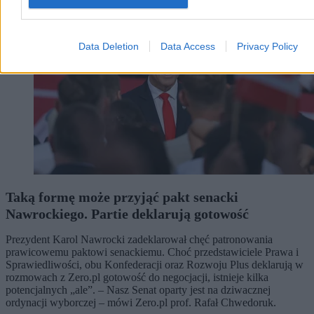
Data Deletion
Data Access
Privacy Policy
Taką formę może przyjąć pakt senacki
Nawrockiego. Partie deklarują gotowość
Prezydent Karol Nawrocki zadeklarował chęć patronowania
prawicowemu paktowi senackiemu. Choć przedstawiciele Prawa i
Sprawiedliwości, obu Konfederacji oraz Rozwoju Plus deklarują w
rozmowach z Zero.pl gotowość do negocjacji, istnieje kilka
potencjalnych „ale”. – Nasz Senat oparty jest na dziwacznej
ordynacji wyborczej – mówi Zero.pl prof. Rafał Chwedoruk.