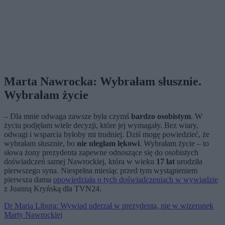
Marta Nawrocka: Wybrałam słusznie.
Wybrałam życie
– Dla mnie odwaga zawsze była czymś
bardzo osobistym
. W
życiu podjęłam wiele decyzji, które jej wymagały. Bez wiary,
odwagi i wsparcia byłoby mi trudniej. Dziś mogę powiedzieć, że
wybrałam słusznie, bo
nie uległam lękowi
. Wybrałam życie – to
słowa żony prezydenta zapewne odnoszące się do osobistych
doświadczeń samej Nawrockiej, która w wieku
17 lat
urodziła
pierwszego syna. Niespełna miesiąc przed tym wystąpieniem
pierwsza dama
opowiedziała o tych doświadczeniach w wywiadzie
z Joanną Kryńską dla TVN24.
Dr Maria Libura: Wywiad uderzał w prezydenta, nie w wizerunek
Marty Nawrockiej