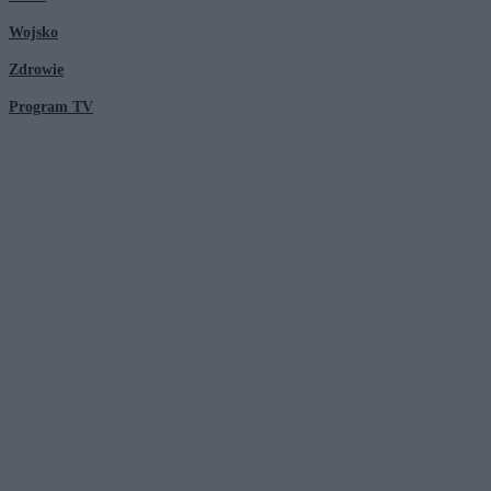
Wojsko
Zdrowie
Program TV
© 2026 Kanał Zero Spółka Akcyjna