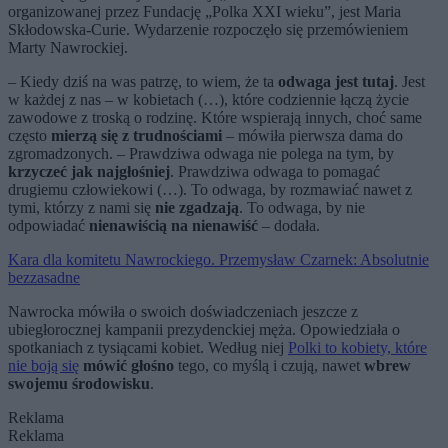
organizowanej przez Fundację „Polka XXI wieku”, jest Maria
Skłodowska-Curie. Wydarzenie rozpoczęło się przemówieniem
Marty Nawrockiej.
– Kiedy dziś na was patrzę, to wiem, że ta
odwaga jest tutaj
. Jest
w każdej z nas – w kobietach (…), które codziennie łączą życie
zawodowe z troską o rodzinę. Które wspierają innych, choć same
często
mierzą się z trudnościami
– mówiła pierwsza dama do
zgromadzonych. – Prawdziwa odwaga nie polega na tym, by
krzyczeć jak najgłośniej
. Prawdziwa odwaga to pomagać
drugiemu człowiekowi (…). To odwaga, by rozmawiać nawet z
tymi, którzy z nami się
nie zgadzają
. To odwaga, by nie
odpowiadać
nienawiścią na nienawiść
– dodała.
Kara dla komitetu Nawrockiego. Przemysław Czarnek: Absolutnie
bezzasadne
Nawrocka mówiła o swoich doświadczeniach jeszcze z
ubiegłorocznej kampanii prezydenckiej męża. Opowiedziała o
spotkaniach z tysiącami kobiet. Według niej
Polki to kobiety, które
nie boją się
mówić głośno
tego, co myślą i czują, nawet
wbrew
swojemu środowisku
.
Reklama
Reklama