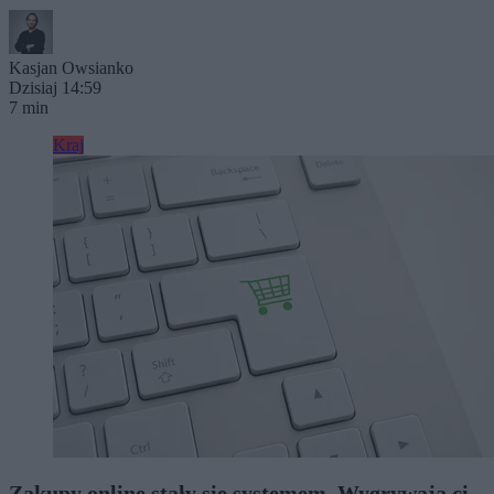
Kasjan Owsianko
Dzisiaj 14:59
7 min
Kraj
Zakupy online stały się systemem. Wygrywają ci,