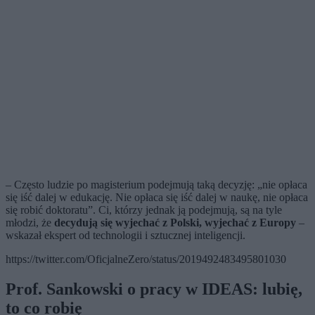
– Często ludzie po magisterium podejmują taką decyzję: „nie opłaca
się iść dalej w edukację. Nie opłaca się iść dalej w naukę, nie opłaca
się robić doktoratu”. Ci, którzy jednak ją podejmują, są na tyle
młodzi, że
decydują się wyjechać z Polski, wyjechać z Europy
–
wskazał ekspert od technologii i sztucznej inteligencji.
https://twitter.com/OficjalneZero/status/2019492483495801030
Prof. Sankowski o pracy w IDEAS: lubię,
to co robię