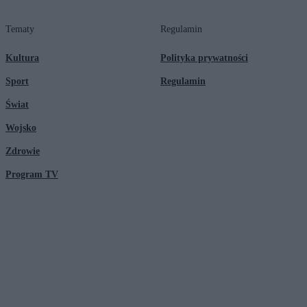
Tematy
Regulamin
Kultura
Polityka prywatności
Sport
Regulamin
Świat
Wojsko
Zdrowie
Program TV
© 2026 Kanał Zero Spółka Akcyjna