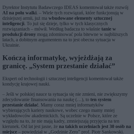
Dyrektor Instytutu Badawczego IDEAS komentował także rozwój
AI na polu walki
. – Wiele tych rozwiązań, które funkcjonują w
dzisiejszej armii, już ma
wbudowane elementy sztucznej
inteligencji
. To już się dzieje, tylko w tych klasycznych
rozwiązaniach – mówił. Według badacza to właśnie
tanie w
produkcji drony
mogą zdominować pola bitewne w najbliższych
latach, a dobitnym argumentem na to jest obecna sytuacja w
Ukrainie.
Kończą informatykę, wyjeżdżają za
granicę. „System przestanie działać”
Ekspert od technologii i sztucznej inteligencji komentował także
kondycję krajowej nauki.
– Jeśli w polskiej nauce ta sytuacja się nie zmieni, nie zwiększymy
zdecydowanie finansowania na naukę (…), to
ten system
przestanie działać
. Mamy coraz mniej informatyków
wybierających kariery naukowe, wobec czego mamy mniej
wykładowców akademickich. Są uczelnie w Polsce, które ze
względu na to, że nie mają kadry, zmniejszają przyjęcia na ten
kierunek. Od lat jest jasne, że
na takich uczelniach jest 30 osób na
miejsce
– powiedział w „Godzinie Zero” prof. Piotr Sankowski.