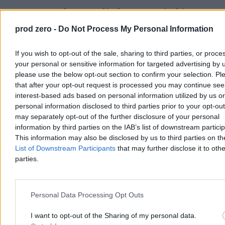
800+ to za mało. Rozwój Plus Morawieckiego
mówi o ponad 3 tysiącach
prod zero -
Do Not Process My Personal Information
Politycy klubu Rozwój Plus przedstawili propozycje mające
zatrzymać kryzys demograficzny w Polsce. Wśród pomysłów
If you wish to opt-out of the sale, sharing to third parties, or proce
znalazły się pensja rodzicielska dla opiekunów małych dzieci oraz
your personal or sensitive information for targeted advertising by 
emerytalna składka rodzinna, która ma rekompensować rodzicom
please use the below opt-out section to confirm your selection. Pl
niższe świadczenia emerytalne wynikające z macierzyństwa.
that after your opt-out request is processed you may continue see
interest-based ads based on personal information utilized by us or
personal information disclosed to third parties prior to your opt-ou
may separately opt-out of the further disclosure of your personal
Tomasz Pałasz
Dzisiaj 17:23
information by third parties on the IAB’s list of downstream partici
4 min
This information may also be disclosed by us to third parties on t
Reklama
List of Downstream Participants
that may further disclose it to othe
Reklama
parties.
Personal Data Processing Opt Outs
I want to opt-out of the Sharing of my personal data.