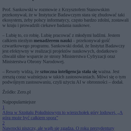
Prof. Sankowski w rozmowie z Krzysztofem Stanowskim
przekonywał, że w Instytucie Badawczym stara się zbudować taki
ekosystem, żeby polscy informatycy, często bardzo zdolni, zostawali
w kraju i prowadzili ciekawe badania naukowe.
– Lubię to, co robię. Lubię pracować z młodymi ludźmi. Jestem
całkiem niezłym
menadżerem nauki
– przekonywał gość
czwartkowego programu. Sankowski dodał, że Instytut Badawczy
jest efektywny w realizacji projektów naukowych, dodatkowo
chwalił silne wsparcie ze strony Ministerstwa Cyfryzacji oraz
Ministerstwa Obrony Narodowej.
– Resorty widzą, że
sztuczna inteligencja stała się
ważna. Jest
zresztą coraz ważniejsza w takich zastosowaniach. Mówi się o tym
podwójnym zastosowaniu, czyli użyciu AI w obronności – dodał.
Źródło: Zero.pl
Najpopularniejsze
1
Afera w Szpitalu Południowym to wierzchołek góry lodowej. „A
góra może być całkiem spora”
2
Nawrocki niszczy, ale wajb się zgadza. O roku prezydentury