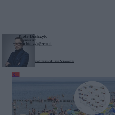
Piotr Białczyk
Dziennikarz
piotr.bialczyk@zero.pl
Tagi:
Godzina Zero
Krzysztof Stanowski
Piotr Sankowski
Zobacz również
Kraj