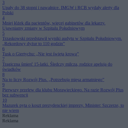
3
Upały do 38 stopni i nawałnice. IMGW i RCB wydały alerty dla
Polski
4
Mniej łóżek dla pacjentów, więcej gabinetów dla lekarzy.
Ujawniamy zmiany w Szpitalu Południowym
5
Trzaskowski przedstawił wyniki audytu w Szpitalu Południowym.
„Rekordowy dyżur to 110 godzin”
6
Tusk o Giertychu: „Nie jest świętą krową”
7
Tragiczna śmierć 15-latki. Śledczy milczą, rodzice apelują do
świadków
8
Na to liczy Rozwój Plus. „Potrzebują mięsa armatniego”
9
Pierwszy przelew dla klubu Morawieckiego. Na razie Rozwój Plus
bez subwencji
10
Mazurek pyta o koszt prezydenckiej imprezy. Minister: Szczerze, to
nie wiem
Reklama
Reklama