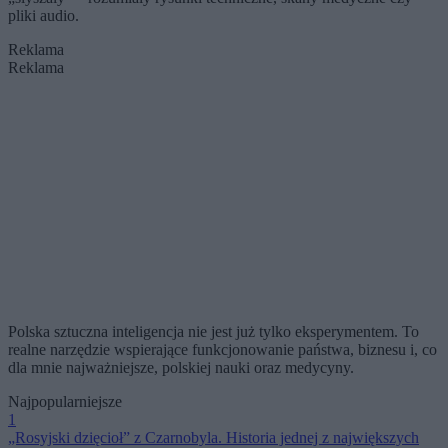
pliki audio.
Reklama
Reklama
Polska sztuczna inteligencja nie jest już tylko eksperymentem. To
realne narzędzie wspierające funkcjonowanie państwa, biznesu i, co
dla mnie najważniejsze, polskiej nauki oraz medycyny.
Najpopularniejsze
1
„Rosyjski dzięcioł” z Czarnobyla. Historia jednej z największych