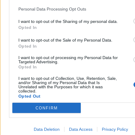
Personal Data Processing Opt Outs
I want to opt-out of the Sharing of my personal data.
Opted In
I want to opt-out of the Sale of my Personal Data.
Opted In
I want to opt-out of processing my Personal Data for
Źródło:
Zero.pl
Targeted Advertising.
Opted In
Jakub Szymczuk
Dziennikarz Kanału Zero
I want to opt-out of Collection, Use, Retention, Sale,
redakcja@zero.pl
and/or Sharing of my Personal Data that Is
Unrelated with the Purposes for which it was
collected.
Opted Out
Tagi:
AI
Ministerstwo Cyfryzacji
sztuczna inteligencja
Zobacz również
CONFIRM
Nauka
Data Deletion
Data Access
Privacy Policy