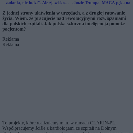
zadania, nie ludzi”. Ale zjawisko
obozie Trumpa. MAGA pęka na p
automatyzacji będzie narastało
Z jednej strony ułatwienia w urzędach, a z drugiej ratowanie
życia. Wiem, że pracujecie nad rewolucyjnymi rozwiązaniami
dla polskich szpitali. Jak polska sztuczna inteligencja pomoże
pacjentom?
Reklama
Reklama
To projekty, które realizujemy m.in. w ramach CLARIN-PL.
Współpracujemy ściśle z kardiologami ze szpitali na Dolnym