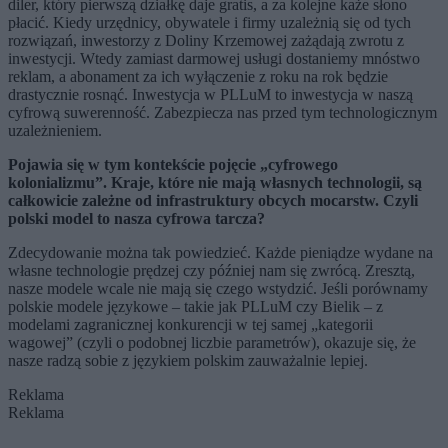
diler, który pierwszą działkę daje gratis, a za kolejne każe słono
płacić. Kiedy urzędnicy, obywatele i firmy uzależnią się od tych
rozwiązań, inwestorzy z Doliny Krzemowej zażądają zwrotu z
inwestycji. Wtedy zamiast darmowej usługi dostaniemy mnóstwo
reklam, a abonament za ich wyłączenie z roku na rok będzie
drastycznie rosnąć. Inwestycja w PLLuM to inwestycja w naszą
cyfrową suwerenność. Zabezpiecza nas przed tym technologicznym
uzależnieniem.
Pojawia się w tym kontekście pojęcie „cyfrowego
kolonializmu”. Kraje, które nie mają własnych technologii, są
całkowicie zależne od infrastruktury obcych mocarstw. Czyli
polski model to nasza cyfrowa tarcza?
Zdecydowanie można tak powiedzieć. Każde pieniądze wydane na
własne technologie prędzej czy później nam się zwrócą. Zresztą,
nasze modele wcale nie mają się czego wstydzić. Jeśli porównamy
polskie modele językowe – takie jak PLLuM czy Bielik – z
modelami zagranicznej konkurencji w tej samej „kategorii
wagowej” (czyli o podobnej liczbie parametrów), okazuje się, że
nasze radzą sobie z językiem polskim zauważalnie lepiej.
Reklama
Reklama