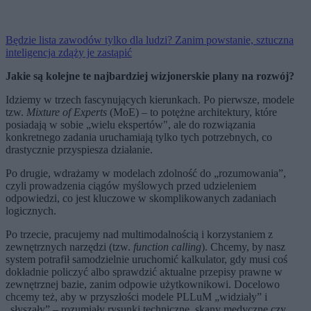
Będzie lista zawodów tylko dla ludzi? Zanim powstanie, sztuczna
inteligencja zdąży je zastąpić
Jakie są kolejne te najbardziej wizjonerskie plany na rozwój?
Idziemy w trzech fascynujących kierunkach. Po pierwsze, modele
tzw.
Mixture of Experts
(MoE) – to potężne architektury, które
posiadają w sobie „wielu ekspertów", ale do rozwiązania
konkretnego zadania uruchamiają tylko tych potrzebnych, co
drastycznie przyspiesza działanie.
Po drugie, wdrażamy w modelach zdolność do „rozumowania”,
czyli prowadzenia ciągów myślowych przed udzieleniem
odpowiedzi, co jest kluczowe w skomplikowanych zadaniach
logicznych.
Po trzecie, pracujemy nad multimodalnością i korzystaniem z
zewnętrznych narzędzi (tzw.
function calling
). Chcemy, by nasz
system potrafił samodzielnie uruchomić kalkulator, gdy musi coś
dokładnie policzyć albo sprawdzić aktualne przepisy prawne w
zewnętrznej bazie, zanim odpowie użytkownikowi. Docelowo
chcemy też, aby w przyszłości modele PLLuM „widziały” i
„słyszały” – rozumiały rysunki techniczne, skany medyczne czy