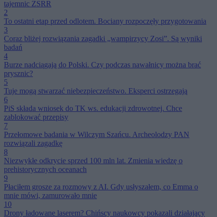
tajemnic ZSRR
2
To ostatni etap przed odlotem. Bociany rozpoczęły przygotowania
3
Coraz bliżej rozwiązania zagadki „wampirzycy Zosi”. Są wyniki
badań
4
Burze nadciągają do Polski. Czy podczas nawałnicy można brać
prysznic?
5
Tuje mogą stwarzać niebezpieczeństwo. Eksperci ostrzegają
6
PiS składa wniosek do TK ws. edukacji zdrowotnej. Chce
zablokować przepisy
7
Przełomowe badania w Wilczym Szańcu. Archeolodzy PAN
rozwiązali zagadkę
8
Niezwykłe odkrycie sprzed 100 mln lat. Zmienia wiedzę o
prehistorycznych oceanach
9
Płaciłem grosze za rozmowy z AI. Gdy usłyszałem, co Emma o
mnie mówi, zamurowało mnie
10
Drony ładowane laserem? Chińscy naukowcy pokazali działający