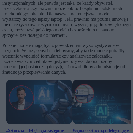
instytucjonalnych, ale prawda jest taka, że każdy obywatel,
przedsiębiorca czy prawnik może pobrać bezpłatnie polski model i
uruchomić go lokalnie. Dla naszych najmniejszych modeli
wystarczy do tego lepszy laptop. Jeśli prawnik ma poufną umowę i
nie chce ryzykować wycieku danych, wysyłając ją do zewnętrznego
czata, może użyć polskiego modelu bezpośrednio na swoim
sprzęcie, bez dostępu do internetu.
Polskie modele mogą być z powodzeniem wykorzystywane w
urzędach. W przyszłości chcielibyśmy, aby takie modele potrafiły
wstępnie wypełniać formularze czy analizować załączniki,
pozostawiając urzędnikowi jedynie rolę walidatora i osoby
podejmującej ostateczną decyzję. To uwolniłoby administrację od
żmudnego przepisywania danych.
„Sztuczna inteligencja zastępuje
Wojna o sztuczną inteligencję w