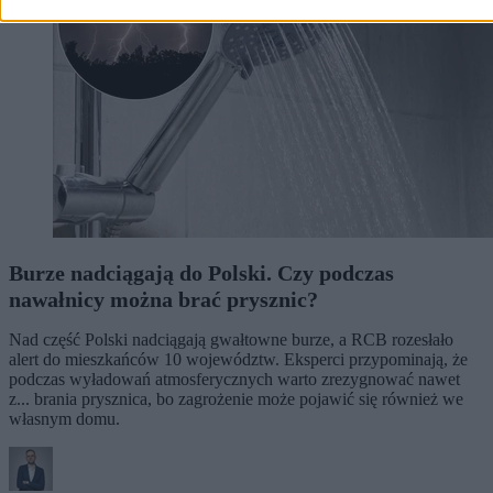
Burze nadciągają do Polski. Czy podczas
nawałnicy można brać prysznic?
Nad część Polski nadciągają gwałtowne burze, a RCB rozesłało
alert do mieszkańców 10 województw. Eksperci przypominają, że
podczas wyładowań atmosferycznych warto zrezygnować nawet
z... brania prysznica, bo zagrożenie może pojawić się również we
własnym domu.