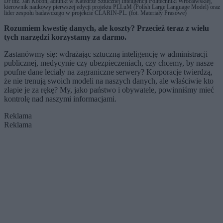
Dr inż. Jan Kocoń, adiunkt w Katedrze Sztucznej Inteligencji Politechniki Wrocławskiej,
kierownik naukowy pierwszej edycji projektu PLLuM (Polish Large Language Model) oraz
lider zespołu badawczego w projekcie CLARIN-PL. (fot. Materiały Prasowe)
Rozumiem kwestię danych, ale koszty? Przecież teraz z wielu
tych narzędzi korzystamy za darmo.
Zastanówmy się: wdrażając sztuczną inteligencję w administracji
publicznej, medycynie czy ubezpieczeniach, czy chcemy, by nasze
poufne dane leciały na zagraniczne serwery? Korporacje twierdzą,
że nie trenują swoich modeli na naszych danych, ale właściwie kto
złapie je za rękę? My, jako państwo i obywatele, powinniśmy mieć
kontrolę nad naszymi informacjami.
Reklama
Reklama