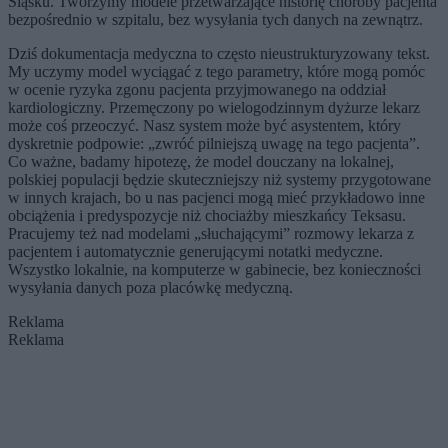
Śląsku. Tworzymy modele przetwarzające historię choroby pacjenta
bezpośrednio w szpitalu, bez wysyłania tych danych na zewnątrz.
Dziś dokumentacja medyczna to często nieustrukturyzowany tekst.
My uczymy model wyciągać z tego parametry, które mogą pomóc
w ocenie ryzyka zgonu pacjenta przyjmowanego na oddział
kardiologiczny. Przemęczony po wielogodzinnym dyżurze lekarz
może coś przeoczyć. Nasz system może być asystentem, który
dyskretnie podpowie: „zwróć pilniejszą uwagę na tego pacjenta”.
Co ważne, badamy hipotezę, że model douczany na lokalnej,
polskiej populacji będzie skuteczniejszy niż systemy przygotowane
w innych krajach, bo u nas pacjenci mogą mieć przykładowo inne
obciążenia i predyspozycje niż chociażby mieszkańcy Teksasu.
Pracujemy też nad modelami „słuchającymi” rozmowy lekarza z
pacjentem i automatycznie generującymi notatki medyczne.
Wszystko lokalnie, na komputerze w gabinecie, bez konieczności
wysyłania danych poza placówkę medyczną.
Reklama
Reklama