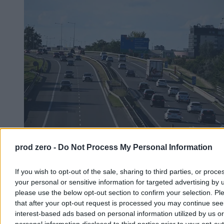
prod zero -
Do Not Process My Personal Information
Zostało 150 km. Czego brakuje do docelowej sieci
autostrad?
If you wish to opt-out of the sale, sharing to third parties, or proce
Większość planowanej sieci autostrad w Polsce jest już
your personal or sensitive information for targeted advertising by 
udostępniona kierowcom. Do osiągnięcia ostatecznego celu
please use the below opt-out section to confirm your selection. Pl
podanego w rządowych rozporządzeniach brakuje niecałych 150
that after your opt-out request is processed you may continue see
kilometrów. Generalna Dyrekcja Dróg Krajowych i Autostrad
interest-based ads based on personal information utilized by us or
planuje domknięcie brakujących odcinków oraz rozbudowę