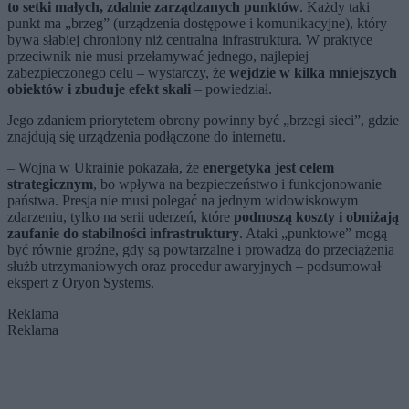
to setki małych, zdalnie zarządzanych punktów
. Każdy taki
punkt ma „brzeg” (urządzenia dostępowe i komunikacyjne), który
bywa słabiej chroniony niż centralna infrastruktura. W praktyce
przeciwnik nie musi przełamywać jednego, najlepiej
zabezpieczonego celu – wystarczy, że
wejdzie w kilka mniejszych
obiektów i zbuduje efekt skali
– powiedział.
Jego zdaniem priorytetem obrony powinny być „brzegi sieci”, gdzie
znajdują się urządzenia podłączone do internetu.
– Wojna w Ukrainie pokazała, że
energetyka jest celem
strategicznym
, bo wpływa na bezpieczeństwo i funkcjonowanie
państwa. Presja nie musi polegać na jednym widowiskowym
zdarzeniu, tylko na serii uderzeń, które
podnoszą koszty i obniżają
zaufanie do stabilności infrastruktury
. Ataki „punktowe” mogą
być równie groźne, gdy są powtarzalne i prowadzą do przeciążenia
służb utrzymaniowych oraz procedur awaryjnych – podsumował
ekspert z Oryon Systems.
Reklama
Reklama