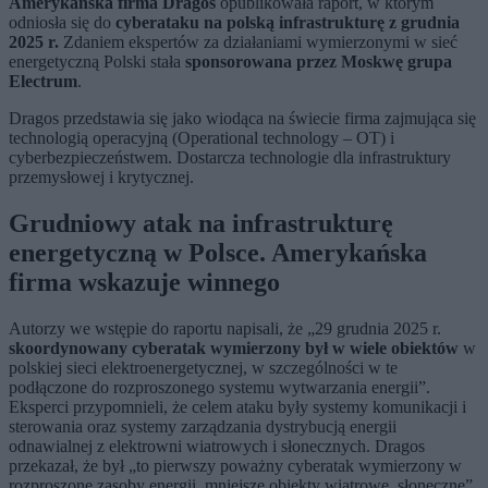
Amerykańska firma Dragos
opublikowała raport, w którym
odniosła się do
cyberataku na polską infrastrukturę z grudnia
2025 r.
Zdaniem ekspertów za działaniami wymierzonymi w sieć
energetyczną Polski stała
sponsorowana przez Moskwę grupa
Electrum
.
Dragos przedstawia się jako wiodąca na świecie firma zajmująca się
technologią operacyjną (Operational technology – OT) i
cyberbezpieczeństwem. Dostarcza technologie dla infrastruktury
przemysłowej i krytycznej.
Grudniowy atak na infrastrukturę
energetyczną w Polsce. Amerykańska
firma wskazuje winnego
Autorzy we wstępie do raportu napisali, że „29 grudnia 2025 r.
skoordynowany cyberatak wymierzony był w wiele obiektów
w
polskiej sieci elektroenergetycznej, w szczególności w te
podłączone do rozproszonego systemu wytwarzania energii”.
Eksperci przypomnieli, że celem ataku były systemy komunikacji i
sterowania oraz systemy zarządzania dystrybucją energii
odnawialnej z elektrowni wiatrowych i słonecznych. Dragos
przekazał, że był „to pierwszy poważny cyberatak wymierzony w
rozproszone zasoby energii, mniejsze obiekty wiatrowe, słoneczne”.