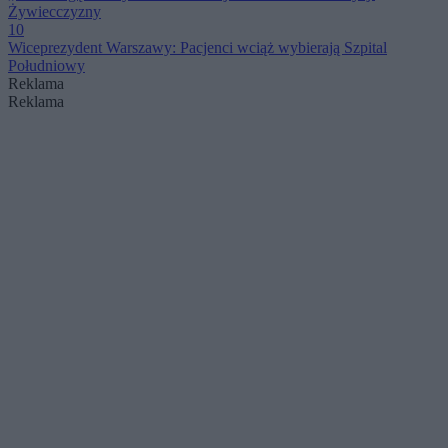
Żywiecczyzny
10
Wiceprezydent Warszawy: Pacjenci wciąż wybierają Szpital
Południowy
Reklama
Reklama