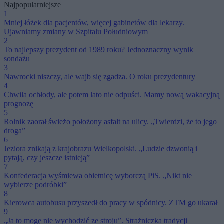
Najpopularniejsze
1
Mniej łóżek dla pacjentów, więcej gabinetów dla lekarzy.
Ujawniamy zmiany w Szpitalu Południowym
2
To najlepszy prezydent od 1989 roku? Jednoznaczny wynik
sondażu
3
Nawrocki niszczy, ale wajb się zgadza. O roku prezydentury
4
Chwila ochłody, ale potem lato nie odpuści. Mamy nową wakacyjną
prognozę
5
Rolnik zaorał świeżo położony asfalt na ulicy. „Twierdzi, że to jego
droga”
6
Jeziora znikają z krajobrazu Wielkopolski. „Ludzie dzwonią i
pytają, czy jeszcze istnieją”
7
Konfederacja wyśmiewa obietnicę wyborczą PiS. „Nikt nie
wybierze podróbki”
8
Kierowca autobusu przyszedł do pracy w spódnicy. ZTM go ukarał
9
„Ja to mogę nie wychodzić ze stroju”. Strażniczka tradycji