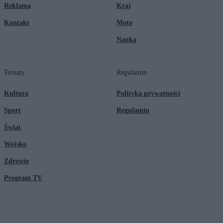
Reklama
Kraj
Kontakt
Moto
Nauka
Tematy
Regulamin
Kultura
Polityka prywatności
Sport
Regulamin
Świat
Wojsko
Zdrowie
Program TV
© 2026 Kanał Zero Spółka Akcyjna