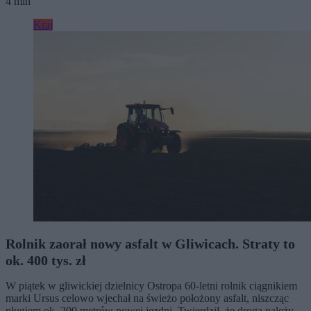
4 min
Kraj
Rolnik zaorał nowy asfalt w Gliwicach. Straty to
ok. 400 tys. zł
W piątek w gliwickiej dzielnicy Ostropa 60-letni rolnik ciągnikiem
marki Ursus celowo wjechał na świeżo położony asfalt, niszcząc
pługiem ok. 200 metrów nowej jezdni. Twierdził, że droga należy