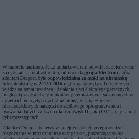
W raporcie napisano, że „z umiarkowanym prawdopodobieństwem”
za cyberatak na infrastrukturę odpowiada
grupa Electrum
, która
zdaniem Dragosa była
odpowiedzialna za ataki na ukraińską
infrastrukturę w 2015 i 2016 r.
„Grupa ta wykazała się dogłębną
wiedzą na temat urządzeń i działania sieci elektroenergetycznych,
biegłością w obsłudze protokołów przemysłowych stosowanych w
systemach energetycznych oraz umiejętnością tworzenia
niestandardowych narzędzi do złośliwego oprogramowania i
usuwania danych zarówno dla środowisk IT, jak i OT” – napisano o
cyberprzestępcach.
Zdaniem Dragosa hakerzy w kolejnych latach przeprowadzali
rozpoznanie w infrastrukturze europejskiej, poszerzając swoją
wiedzę na temat potencjalnych celów. Po ataku Rosji na Ukrainę w