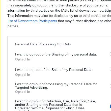
personal information disclosed to third parties prior to your opt-ou
najbardziej zatłoczonych tras o dodatkowe pasy.
may separately opt-out of the further disclosure of your personal
information by third parties on the IAB’s list of downstream partici
This information may also be disclosed by us to third parties on t
Agnieszka Waś-Turecka
List of Downstream Participants
that may further disclose it to othe
Dzisiaj 11:23
parties.
5 min
Kraj
Personal Data Processing Opt Outs
I want to opt-out of the Sharing of my personal data.
Opted In
I want to opt-out of the Sale of my Personal Data.
Opted In
I want to opt-out of processing my Personal Data for
Targeted Advertising.
Opted In
I want to opt-out of Collection, Use, Retention, Sale,
and/or Sharing of my Personal Data that Is
Unrelated with the Purposes for which it was