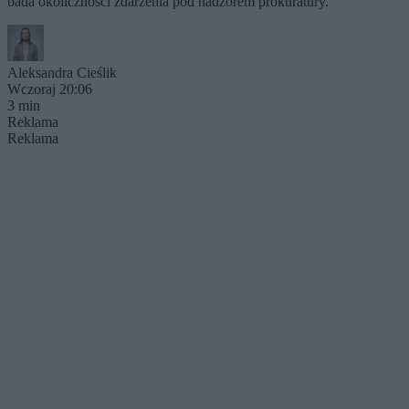
bada okoliczności zdarzenia pod nadzorem prokuratury.
Aleksandra Cieślik
Wczoraj 20:06
3 min
Reklama
Reklama