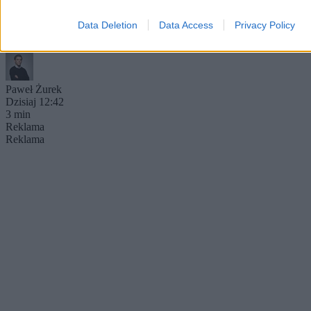
Polski po 1989 r. był Aleksander Kwaśniewski – wynika z sondażu
przeprowadzonego dla Wirtualnej Polski. Najgorzej w badaniu
Data Deletion
Data Access
Privacy Policy
wypadł Lech Wałęsa i Wojciech Jaruzelski.
Paweł Żurek
Dzisiaj 12:42
3 min
Reklama
Reklama