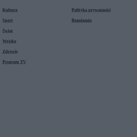
Kultura
Polityka prywatności
Sport
Regulamin
Świat
Wojsko
Zdrowie
Program TV
© 2026 Kanał Zero Spółka Akcyjna