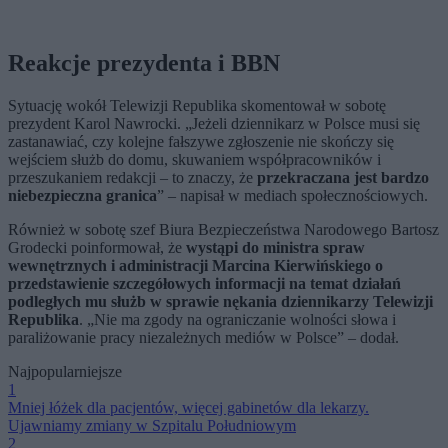
Reakcje prezydenta i BBN
Sytuację wokół Telewizji Republika skomentował w sobotę
prezydent Karol Nawrocki. „Jeżeli dziennikarz w Polsce musi się
zastanawiać, czy kolejne fałszywe zgłoszenie nie skończy się
wejściem służb do domu, skuwaniem współpracowników i
przeszukaniem redakcji – to znaczy, że
przekraczana jest bardzo
niebezpieczna granica
” – napisał w mediach społecznościowych.
Również w sobotę szef Biura Bezpieczeństwa Narodowego Bartosz
Grodecki poinformował, że
wystąpi do ministra spraw
wewnętrznych i administracji Marcina Kierwińskiego o
przedstawienie szczegółowych informacji na temat działań
podległych mu służb w sprawie nękania dziennikarzy Telewizji
Republika
. „Nie ma zgody na ograniczanie wolności słowa i
paraliżowanie pracy niezależnych mediów w Polsce” – dodał.
Najpopularniejsze
1
Mniej łóżek dla pacjentów, więcej gabinetów dla lekarzy.
Ujawniamy zmiany w Szpitalu Południowym
2