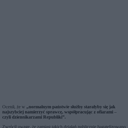
Ocenił, że w
„normalnym państwie służby starałyby się jak
najszybciej namierzyć sprawcę, współpracując z ofiarami –
czyli dziennikarzami Republiki”.
Zwrócił uwagę, że zamiast takich działań publicznie bagatelizowano