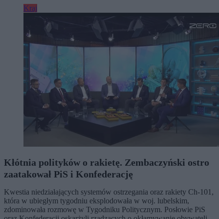
Kraj
Kłótnia polityków o rakietę. Zembaczyński ostro
zaatakował PiS i Konfederację
Kwestia niedziałających systemów ostrzegania oraz rakiety Ch-101,
która w ubiegłym tygodniu eksplodowała w woj. lubelskim,
zdominowała rozmowę w Tygodniku Politycznym. Posłowie PiS
oraz Konfederacji oskarżyli rządzących o okłamywanie obywateli. –