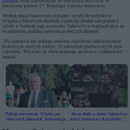
zgłoszeń
, które doprowadziły do interwencji służb m.in. w
mieszkaniu prezesa TV Republika Tomasza Sakiewicza.
Według relacji Sakiewicza, policjanci weszli do budynku w
związku z fałszywym alarmem, a podczas działań zatrzymano i
zakuto w kajdanki jego asystentkę. Sakiewicz wskazywał także na
wcześniejsze podobne interwencje pod tym adresem.
„Na podstawie tak niskiego poziomu zagrożenia funkcjonariusze
wchodzą do naszych domów. To naruszenie podstawowych praw
człowieka. Wzywam do obywatelskiego sprzeciwu i solidarności” –
napisał.
Policja zatrzymała 53-latka po
Akcja służb w domu Sakiewicza.
fałszywych alarmach. Interwencja w
Ostry komentarz Krzysztofa
domu Tomasza Sakiewicza
Stanowskiego