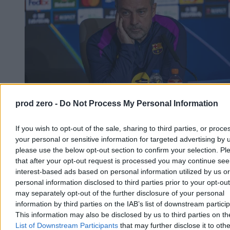
prod zero -
Do Not Process My Personal Information
If you wish to opt-out of the sale, sharing to third parties, or proce
Barcelona odwołała mecz towarzyski. Chodzi o
your personal or sensitive information for targeted advertising by 
sytuację w Ceucie
please use the below opt-out section to confirm your selection. Pl
that after your opt-out request is processed you may continue see
Barcelona odwołała przedsezonowy towarzyski mecz piłkarski w
Maroku z powodu trwającego kryzysu granicznego w Ceucie,
interest-based ads based on personal information utilized by us or
hiszpańskiej eksklawie w Afryce Północnej - poinformował klub.
personal information disclosed to third parties prior to your opt-ou
Spotkanie z Ittihad Riadi Tanger miało odbyć się 15 sierpnia.
may separately opt-out of the further disclosure of your personal
information by third parties on the IAB’s list of downstream partici
This information may also be disclosed by us to third parties on t
List of Downstream Participants
that may further disclose it to othe
Paweł Żurek