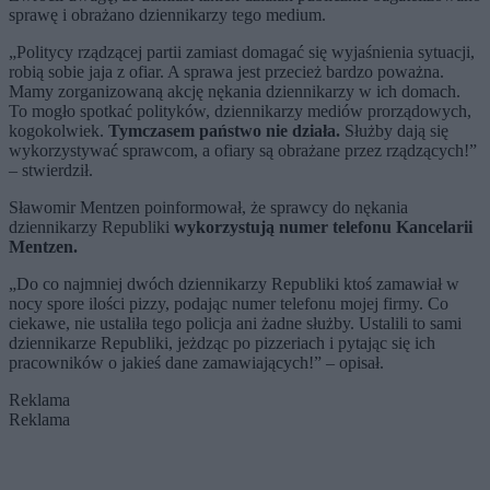
sprawę i obrażano dziennikarzy tego medium.
„Politycy rządzącej partii zamiast domagać się wyjaśnienia sytuacji,
robią sobie jaja z ofiar. A sprawa jest przecież bardzo poważna.
Mamy zorganizowaną akcję nękania dziennikarzy w ich domach.
To mogło spotkać polityków, dziennikarzy mediów prorządowych,
kogokolwiek.
Tymczasem państwo nie działa.
Służby dają się
wykorzystywać sprawcom, a ofiary są obrażane przez rządzących!”
– stwierdził.
Sławomir Mentzen poinformował, że sprawcy do nękania
dziennikarzy Republiki
wykorzystują numer telefonu Kancelarii
Mentzen.
„Do co najmniej dwóch dziennikarzy Republiki ktoś zamawiał w
nocy spore ilości pizzy, podając numer telefonu mojej firmy. Co
ciekawe, nie ustaliła tego policja ani żadne służby. Ustalili to sami
dziennikarze Republiki, jeżdząc po pizzeriach i pytając się ich
pracowników o jakieś dane zamawiających!” – opisał.
Reklama
Reklama