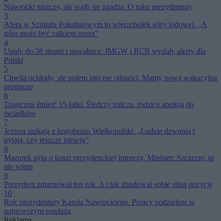
Nawrocki niszczy, ale wajb się zgadza. O roku prezydentury
3
Afera w Szpitalu Południowym to wierzchołek góry lodowej. „A
góra może być całkiem spora”
4
Upały do 38 stopni i nawałnice. IMGW i RCB wydały alerty dla
Polski
5
Chwila ochłody, ale potem lato nie odpuści. Mamy nową wakacyjną
prognozę
6
Tragiczna śmierć 15-latki. Śledczy milczą, rodzice apelują do
świadków
7
Jeziora znikają z krajobrazu Wielkopolski. „Ludzie dzwonią i
pytają, czy jeszcze istnieją”
8
Mazurek pyta o koszt prezydenckiej imprezy. Minister: Szczerze, to
nie wiem
9
Prezydent zmarnował ten rok. A i tak zbudował sobie silną pozycję
10
Rok prezydentury Karola Nawrockiego. Polacy podzieleni w
najnowszym sondażu
Reklama