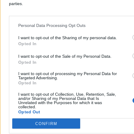
parties.
Dzisiaj 13:18
2 min
Kraj
Personal Data Processing Opt Outs
I want to opt-out of the Sharing of my personal data.
Opted In
I want to opt-out of the Sale of my Personal Data.
Opted In
I want to opt-out of processing my Personal Data for
Targeted Advertising.
Opted In
I want to opt-out of Collection, Use, Retention, Sale,
and/or Sharing of my Personal Data that Is
Unrelated with the Purposes for which it was
collected.
Opted Out
To najlepszy prezydent od 1989 roku?
Jednoznaczny wynik sondażu
CONFIRM
44,7 proc. Polaków uważa, że dotychczas najlepszym prezydentem