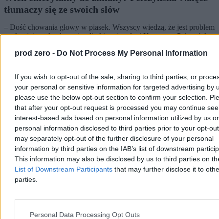
tłumaczy się ze swoich słów
– Dość chowania głowy w piasek. Wszyscy wiedzą, że jest problem
– tak minister funduszy i polityki regionalnej Katarzyna Pełczyńska-
Nałęcz odniosła się w programie „Tłit” WP do jej niedawnych słów
prod zero -
Do Not Process My Personal Information
o wieku emerytalnym w Polsce. Liderka Polski 2050 jakiś czas
temu zastanawiała się, czy bezdzietne kobiety nie powinny
przechodzić na emeryturę w tym samym wieku, co mężczyźni.
If you wish to opt-out of the sale, sharing to third parties, or proce
your personal or sensitive information for targeted advertising by 
please use the below opt-out section to confirm your selection. Pl
that after your opt-out request is processed you may continue see
Katarzyna Dybińska
interest-based ads based on personal information utilized by us or
Wczoraj 18:54
4 min
personal information disclosed to third parties prior to your opt-ou
may separately opt-out of the further disclosure of your personal
Biznes
information by third parties on the IAB’s list of downstream partici
This information may also be disclosed by us to third parties on t
List of Downstream Participants
that may further disclose it to othe
parties.
Personal Data Processing Opt Outs