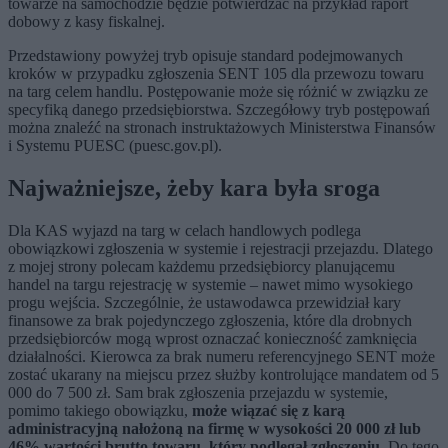
towarze na samochodzie będzie potwierdzać na przykład raport
dobowy z kasy fiskalnej.
Przedstawiony powyżej tryb opisuje standard podejmowanych
kroków w przypadku zgłoszenia SENT 105 dla przewozu towaru
na targ celem handlu. Postępowanie może się różnić w związku ze
specyfiką danego przedsiębiorstwa. Szczegółowy tryb postępowań
można znaleźć na stronach instruktażowych Ministerstwa Finansów
i Systemu PUESC (puesc.gov.pl).
Najważniejsze, żeby kara była sroga
Dla KAS wyjazd na targ w celach handlowych podlega
obowiązkowi zgłoszenia w systemie i rejestracji przejazdu. Dlatego
z mojej strony polecam każdemu przedsiębiorcy planującemu
handel na targu rejestrację w systemie – nawet mimo wysokiego
progu wejścia. Szczególnie, że ustawodawca przewidział kary
finansowe za brak pojedynczego zgłoszenia, które dla drobnych
przedsiębiorców mogą wprost oznaczać konieczność zamknięcia
działalności. Kierowca za brak numeru referencyjnego SENT może
zostać ukarany na miejscu przez służby kontrolujące mandatem od 5
000 do 7 500 zł. Sam brak zgłoszenia przejazdu w systemie,
pomimo takiego obowiązku,
może wiązać się z karą
administracyjną nałożoną na firmę w wysokości 20 000 zł lub
46% wartości brutto towaru, który podlegał zgłoszeniu
. Do tego