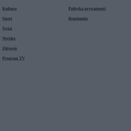
Kultura
Polityka prywatności
Sport
Regulamin
Świat
Wojsko
Zdrowie
Program TV
© 2026 Kanał Zero Spółka Akcyjna