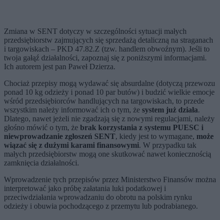
Zmiana w SENT dotyczy w szczególności sytuacji małych
przedsiębiorstw zajmujących się sprzedażą detaliczną na straganach
i targowiskach – PKD 47.82.Z (tzw. handlem obwoźnym). Jeśli to
twoja gałąź działalności, zapoznaj się z poniższymi informacjami.
Ich autorem jest pan Paweł Dzierza.
Chociaż przepisy mogą wydawać się absurdalne (dotyczą przewozu
ponad 10 kg odzieży i ponad 10 par butów) i budzić wielkie emocje
wśród przedsiębiorców handlujących na targowiskach, to przede
wszystkim należy informować ich o tym, że
system już działa
.
Dlatego, nawet jeżeli nie zgadzają się z nowymi regulacjami, należy
głośno mówić o tym, że
brak korzystania z systemu PUESC i
niewprowadzanie zgłoszeń SENT
, kiedy jest to wymagane,
może
wiązać się z dużymi karami finansowymi
. W przypadku tak
małych przedsiębiorstw mogą one skutkować nawet koniecznością
zamknięcia działalności.
Wprowadzenie tych przepisów przez Ministerstwo Finansów można
interpretować jako próbę załatania luki podatkowej i
przeciwdziałania wprowadzaniu do obrotu na polskim rynku
odzieży i obuwia pochodzącego z przemytu lub podrabianego.