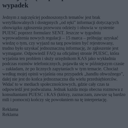
wypadek
Jednym z najczęściej podnoszonych tematów jest brak
weryfikowalnych i dostępnych „od ręki” informacji dotyczących
obowiązku zgłoszenia przewozu odzieży i obuwia w systemie
PUESC poprzez formularz SENT. Jeszcze w tygodniu
wprowadzenia nowych regulacji – 15 marca – próbując uzyskać
wiedzę o tym, czy wyjazd na targ powinien być rejestrowany,
trudno było uzyskać jednoznaczną informację, że zgłoszenie jest
wymagane. Odpowiedź FAQ na oficjalnej stronie PUESC, która
wyjaśnia ten problem i służy urzędnikom KAS jako wykładnia
podczas rozmów telefonicznych, pojawiła się w późniejszym czasie
– zakładam, że po licznych zapytaniach w tym temacie. Chociaż
według mojej opinii wyjaśnia ona przypadek „handlu obwoźnego”,
dalej nie jest do końca jednoznaczna dla wielu przedsiębiorców.
Widać to w mediach społecznościowych, gdzie cały czas ta
odpowiedź jest podważana. Jednak każda moja obecna rozmowa z
konsultantami PUESC i KAS (którzy, zaznaczam, zawsze są bardzo
mili i pomocni) kończy się powołaniem na tę interpretację.
Reklama
Reklama