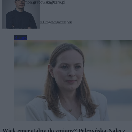
tymon.grabowski@zero.pl
Tagi:
Inspekcja Transportu Drogowego
transport
Zobacz również
Biznes
Wiek emerytalny do zmiany? Pełczyńska-Nałęcz