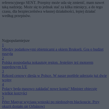
referencyjnego SENT. Przepisy może uda się zmienić, mam nawet
taką nadzieję. Może się to jednak stać za kilka miesięcy, a do tego
czasu, dla bezpieczeństwa własnej działalności, lepiej działać
według przepisów.
Najpopularniejsze
1
Między podatkowymi obietnicami a okiem Brukseli. Gra o budżet
ruszyła
2
Polska gospodarka nokautuje region. Jesteśmy też motorem
napędowym UE
3
Rekord cenowy diesla w Polsce. W nasze portfele uderzają już dwie
wojny
4
Polacy będą masowo zakładać nowe konta? Minister obiecuje
wielkie korzyści
5
Péter Magyar wyciąga wnioski po niedoszłym blackoucie. Przy
okazji dostało się Orbánowi