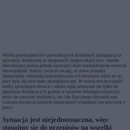
Wśród przedsiębiorców prowadzących działalność polegającą na
sprzedaży detalicznej na straganach i targowiskach (tzw. handlu
obwoźnego) można jednak zauważyć duże zaniepokojenie nowymi
obowiązkami. Należy zwrócić uwagę, że nowe przepisy
diametralnie zmieniają funkcjonowanie ich biznesów, które do tej
pory było dla nich mało skomplikowane. W nowej rzeczywistości
osoby sprzedające obuwie i odzież będą zmuszone nie tylko do
spędzania dodatkowych godzin w systemie informatycznym (co
może im sprawiać trudności), ale i do fizycznego zliczania oraz
ważenia towaru za każdym razem przed wyjazdem i po powrocie z
pracy.
Sytuacja jest niejednoznaczna, więc
stosujmy się do przepisów na wszelki