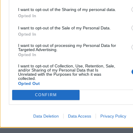
I want to opt-out of the Sharing of my personal data.
Opted In
I want to opt-out of the Sale of my Personal Data.
Opted In
I want to opt-out of processing my Personal Data for
„Kraj węgla odkrywa OZE”. Niemcy cieszą się ze
Targeted Advertising.
zmian w Polsce, martwi ich prezydent
Opted In
Niemiecki dziennik „Frankfurter Allgemeine Zeitung” z
I want to opt-out of Collection, Use, Retention, Sale,
and/or Sharing of my Personal Data that Is
zadowoleniem stwierdza, że Polska coraz mocniej zwraca się ku
Unrelated with the Purposes for which it was
odnawialnym źródłom energii: energetyce wiatrowej i słonecznej.
collected.
Niepokój autora tekstu budzi natomiast to, że część inicjatyw rządu
Opted Out
w zakresie polityki klimatycznej napotyka opór ze strony prezydenta
Karola Nawrockiego.
CONFIRM
Katarzyna Dybińska
Data Deletion
Data Access
Privacy Policy
Wczoraj 14:38
4 min