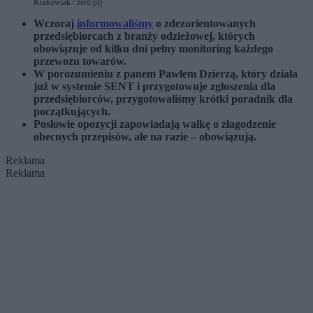
Krakowiak / zero.pl)
Wczoraj
informowaliśmy
o zdezorientowanych
przedsiębiorcach z branży odzieżowej, których
obowiązuje od kilku dni pełny monitoring każdego
przewozu towarów.
W porozumieniu z panem Pawłem Dzierzą, który działa
już w systemie SENT i przygotowuje zgłoszenia dla
przedsiębiorców, przygotowaliśmy krótki poradnik dla
początkujących.
Posłowie opozycji zapowiadają walkę o złagodzenie
obecnych przepisów, ale na razie – obowiązują.
Reklama
Reklama