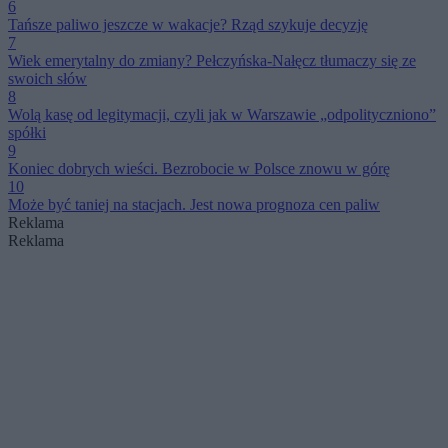
6
Tańsze paliwo jeszcze w wakacje? Rząd szykuje decyzję
7
Wiek emerytalny do zmiany? Pełczyńska-Nałęcz tłumaczy się ze
swoich słów
8
Wolą kasę od legitymacji, czyli jak w Warszawie „odpolityczniono”
spółki
9
Koniec dobrych wieści. Bezrobocie w Polsce znowu w górę
10
Może być taniej na stacjach. Jest nowa prognoza cen paliw
Reklama
Reklama