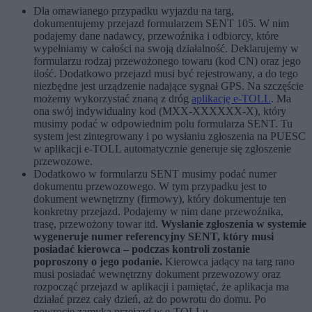
Dla omawianego przypadku wyjazdu na targ,
dokumentujemy przejazd formularzem SENT 105. W nim
podajemy dane nadawcy, przewoźnika i odbiorcy, które
wypełniamy w całości na swoją działalność. Deklarujemy w
formularzu rodzaj przewożonego towaru (kod CN) oraz jego
ilość. Dodatkowo przejazd musi być rejestrowany, a do tego
niezbędne jest urządzenie nadające sygnał GPS. Na szczęście
możemy wykorzystać znaną z dróg
aplikację e-TOLL
. Ma
ona swój indywidualny kod (MXX-XXXXXX-X), który
musimy podać w odpowiednim polu formularza SENT. Tu
system jest zintegrowany i po wysłaniu zgłoszenia na PUESC
w aplikacji e-TOLL automatycznie generuje się zgłoszenie
przewozowe.
Dodatkowo w formularzu SENT musimy podać numer
dokumentu przewozowego. W tym przypadku jest to
dokument wewnętrzny (firmowy), który dokumentuje ten
konkretny przejazd. Podajemy w nim dane przewoźnika,
trasę, przewożony towar itd.
Wysłanie zgłoszenia w systemie
wygeneruje numer referencyjny SENT, który musi
posiadać kierowca – podczas kontroli zostanie
poproszony o jego podanie.
Kierowca jadący na targ rano
musi posiadać wewnętrzny dokument przewozowy oraz
rozpocząć przejazd w aplikacji i pamiętać, że aplikacja ma
działać przez cały dzień, aż do powrotu do domu. Po
powrocie zamyka przejazd w e-TOLLu.