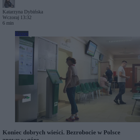
Katarzyna Dybińska
Wczoraj 13:32
6 min
Biznes
Koniec dobrych wieści. Bezrobocie w Polsce
znowu w górę