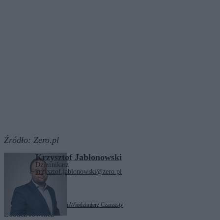
Źródło:
Zero.pl
Krzysztof Jabłonowski
Dziennikarz
krzysztof.jablonowski@zero.pl
Tagi:
Łukasz Litewka
Sejm
Włodzimierz Czarzasty
Zobacz również