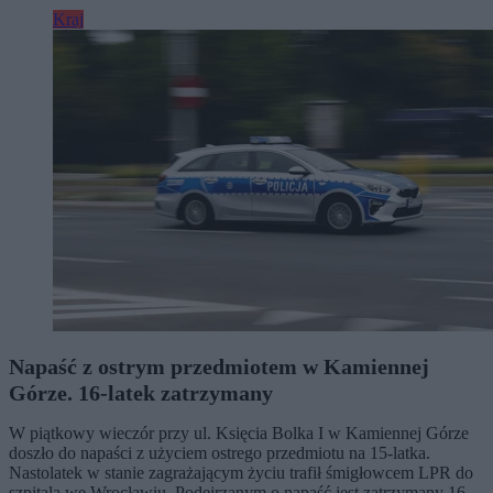
Kraj
Napaść z ostrym przedmiotem w Kamiennej
Górze. 16-latek zatrzymany
W piątkowy wieczór przy ul. Księcia Bolka I w Kamiennej Górze
doszło do napaści z użyciem ostrego przedmiotu na 15-latka.
Nastolatek w stanie zagrażającym życiu trafił śmigłowcem LPR do
szpitala we Wrocławiu. Podejrzanym o napaść jest zatrzymany 16-