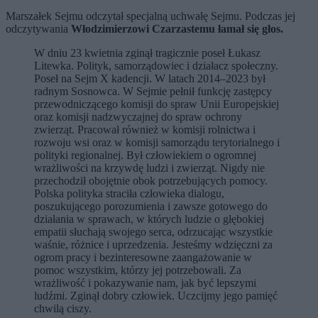
Marszałek Sejmu odczytał specjalną uchwałę Sejmu. Podczas jej
odczytywania
Włodzimierzowi Czarzastemu łamał się głos.
W dniu 23 kwietnia zginął tragicznie poseł Łukasz
Litewka. Polityk, samorządowiec i działacz społeczny.
Poseł na Sejm X kadencji. W latach 2014–2023 był
radnym Sosnowca. W Sejmie pełnił funkcję zastępcy
przewodniczącego komisji do spraw Unii Europejskiej
oraz komisji nadzwyczajnej do spraw ochrony
zwierząt. Pracował również w komisji rolnictwa i
rozwoju wsi oraz w komisji samorządu terytorialnego i
polityki regionalnej. Był człowiekiem o ogromnej
wrażliwości na krzywdę ludzi i zwierząt. Nigdy nie
przechodził obojętnie obok potrzebujących pomocy.
Polska polityka straciła człowieka dialogu,
poszukującego porozumienia i zawsze gotowego do
działania w sprawach, w których ludzie o głębokiej
empatii słuchają swojego serca, odrzucając wszystkie
waśnie, różnice i uprzedzenia. Jesteśmy wdzięczni za
ogrom pracy i bezinteresowne zaangażowanie w
pomoc wszystkim, którzy jej potrzebowali. Za
wrażliwość i pokazywanie nam, jak być lepszymi
ludźmi. Zginął dobry człowiek. Uczcijmy jego pamięć
chwilą ciszy.