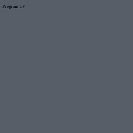
Program TV
© 2026 Kanał Zero Spółka Akcyjna