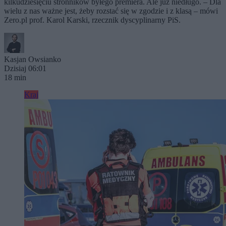
kilkudziesięciu stronników byłego premiera. Ale już niedługo. – Dla
wielu z nas ważne jest, żeby rozstać się w zgodzie i z klasą – mówi
Zero.pl prof. Karol Karski, rzecznik dyscyplinarny PiS.
Kasjan Owsianko
Dzisiaj 06:01
18 min
Kraj