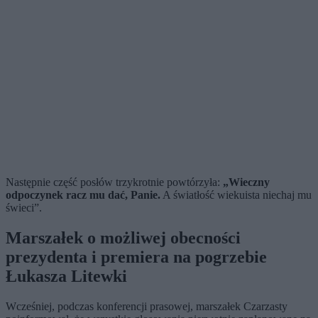
Następnie część posłów trzykrotnie powtórzyła:
„Wieczny
odpoczynek racz mu dać, Panie.
A światłość wiekuista niechaj mu
świeci”.
Marszałek o możliwej obecności
prezydenta i premiera na pogrzebie
Łukasza Litewki
Wcześniej, podczas konferencji prasowej, marszałek Czarzasty