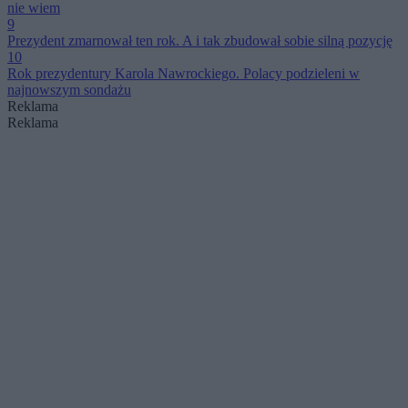
nie wiem
9
Prezydent zmarnował ten rok. A i tak zbudował sobie silną pozycję
10
Rok prezydentury Karola Nawrockiego. Polacy podzieleni w
najnowszym sondażu
Reklama
Reklama