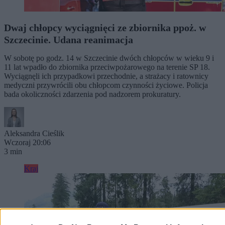
Dwaj chłopcy wyciągnięci ze zbiornika ppoż. w
Szczecinie. Udana reanimacja
W sobotę po godz. 14 w Szczecinie dwóch chłopców w wieku 9 i
11 lat wpadło do zbiornika przeciwpożarowego na terenie SP 18.
Wyciągnęli ich przypadkowi przechodnie, a strażacy i ratownicy
medyczni przywrócili obu chłopcom czynności życiowe. Policja
bada okoliczności zdarzenia pod nadzorem prokuratury.
Aleksandra Cieślik
Wczoraj 20:06
3 min
Kraj