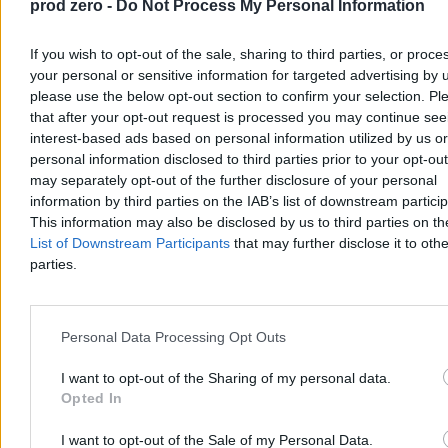
prod zero -
Do Not Process My Personal Information
If you wish to opt-out of the sale, sharing to third parties, or proce
your personal or sensitive information for targeted advertising by 
please use the below opt-out section to confirm your selection. Pl
that after your opt-out request is processed you may continue see
interest-based ads based on personal information utilized by us or
personal information disclosed to third parties prior to your opt-ou
may separately opt-out of the further disclosure of your personal
Pikieta przeciw transportowi konnemu do
information by third parties on the IAB’s list of downstream partici
This information may also be disclosed by us to third parties on t
Morskiego Oka. Wozacy odpierają zarzuty
List of Downstream Participants
that may further disclose it to othe
W sobotę na Palenicy Białczańskiej odbyła się pikieta przeciw
parties.
transportowi konnemu do Morskiego Oka. Aktywiści z ruchu Dla
Zwierząt i DIOZ domagają się całkowitego zakazu przewozów,
twierdząc, że konie są męczone. Wozacy i eksperci weterynarii
wskazują, że zwierzęta są corocznie badane i chronione
Personal Data Processing Opt Outs
regulaminem TPN.
I want to opt-out of the Sharing of my personal data.
Opted In
Aleksandra Cieślik
I want to opt-out of the Sale of my Personal Data.