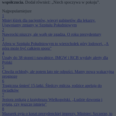
współczucia.
Dodał również: „Niech spoczywa w pokoju”.
Najpopularniejsze
1
Mniej łóżek dla pacjentów, więcej gabinetów dla lekarzy.
Ujawniamy zmiany w Szpitalu Południowym
2
Nawrocki niszczy, ale wajb się zgadza. O roku prezydentury
3
Afera w Szpitalu Południowym to wierzchołek góry lodowej. „A
góra może być całkiem spora”
4
Upały do 38 stopni i nawałnice. IMGW i RCB wydały alerty dla
Polski
5
Chwila ochłody, ale potem lato nie odpuści. Mamy nową wakacyjną
prognozę
6
Tragiczna śmierć 15-latki. Śledczy milczą, rodzice apelują do
świadków
7
Jeziora znikają z krajobrazu Wielkopolski. „Ludzie dzwonią i
pytają, czy jeszcze istnieją”
8
Mazurek pyta o koszt prezydenckiej imprezy. Minister: Szczerze, to