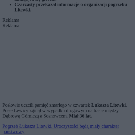
Czarzasty przekazał informacje o organizacji pogrzebu
Litewki.
Reklama
Reklama
Posłowie uczcili pamięć zmarłego w czwartek
Łukasza Litewki.
Poseł Lewicy zginął w wypadku drogowym na trasie między
Dąbrową Górniczą a Sosnowcem.
Miał 36 lat.
Pogrzeb Łukasza Litewki. Uroczystości będą miały charakter
państwowy