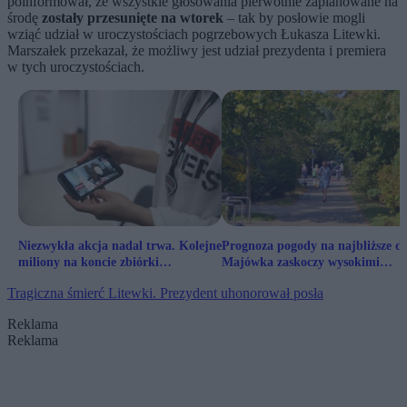
poinformował, że wszystkie głosowania pierwotnie zaplanowane na
środę
zostały przesunięte na wtorek
– tak by posłowie mogli
wziąć udział w uroczystościach pogrzebowych Łukasza Litewki.
Marszałek przekazał, że możliwy jest udział prezydenta i premiera
w tych uroczystościach.
Niezwykła akcja nadal trwa. Kolejne
Prognoza pogody na najbliższe dn
miliony na koncie zbiórki
Majówka zaskoczy wysokimi
Łatwoganga
temperaturami
Tragiczna śmierć Litewki. Prezydent uhonorował posła
Reklama
Reklama