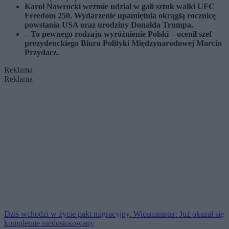
Karol Nawrocki weźmie udział w gali sztuk walki UFC
Freedom 250. Wydarzenie upamiętnia okrągłą rocznicę
powstania USA oraz urodziny Donalda Trumpa.
– To pewnego rodzaju wyróżnienie Polski – ocenił szef
prezydenckiego Biura Polityki Międzynarodowej Marcin
Przydacz.
Reklama
Reklama
Dziś wchodzi w życie pakt migracyjny. Wiceminister: Już okazał się
kompletnie niedostosowany