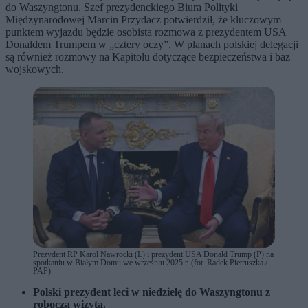
do Waszyngtonu. Szef prezydenckiego Biura Polityki
Międzynarodowej Marcin Przydacz potwierdził, że kluczowym
punktem wyjazdu będzie osobista rozmowa z prezydentem USA
Donaldem Trumpem w „cztery oczy”. W planach polskiej delegacji
są również rozmowy na Kapitolu dotyczące bezpieczeństwa i baz
wojskowych.
Prezydent RP Karol Nawrocki (L) i prezydent USA Donald Trump (P) na
spotkaniu w Białym Domu we wrześniu 2025 r. (fot. Radek Pietruszka /
PAP)
Polski prezydent leci w niedzielę do Waszyngtonu z
roboczą wizytą.