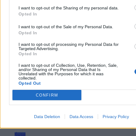
w Toronto. Polska tenisistka w trzeciej rundzie wygrała ze
I want to opt-out of the Sharing of my personal data.
Szwajcarką Viktoriją Golubic 6:2, 6:1.
Opted In
I want to opt-out of the Sale of my Personal Data.
Paweł Żurek
Opted In
Wczoraj 20:16
2 min
I want to opt-out of processing my Personal Data for
Targeted Advertising.
Reklama
Opted In
Reklama
I want to opt-out of Collection, Use, Retention, Sale,
and/or Sharing of my Personal Data that Is
Unrelated with the Purposes for which it was
collected.
Opted Out
CONFIRM
Data Deletion
Data Access
Privacy Policy
Świat