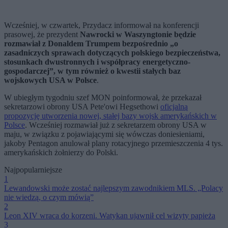
Wcześniej, w czwartek, Przydacz informował na konferencji
prasowej, że prezydent
Nawrocki w Waszyngtonie będzie
rozmawiał z Donaldem Trumpem bezpośrednio „o
zasadniczych sprawach dotyczących polskiego bezpieczeństwa,
stosunkach dwustronnych i współpracy energetyczno-
gospodarczej”, w tym również o kwestii stałych baz
wojskowych USA w Polsce
.
W ubiegłym tygodniu szef MON poinformował, że przekazał
sekretarzowi obrony USA Pete'owi Hegsethowi
oficjalną
propozycję utworzenia nowej, stałej bazy wojsk amerykańskich w
Polsce
. Wcześniej rozmawiał już z sekretarzem obrony USA w
maju, w związku z pojawiającymi się wówczas doniesieniami,
jakoby Pentagon anulował plany rotacyjnego przemieszczenia 4 tys.
amerykańskich żołnierzy do Polski.
Najpopularniejsze
1
Lewandowski może zostać najlepszym zawodnikiem MLS. „Polacy
nie wiedzą, o czym mówią”
2
Leon XIV wraca do korzeni. Watykan ujawnił cel wizyty papieża
3