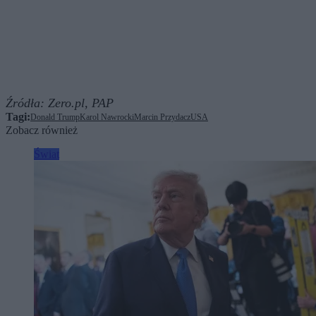
Źródła:
Zero.pl,
PAP
Tagi:
Donald Trump
Karol Nawrocki
Marcin Przydacz
USA
Zobacz również
Świat