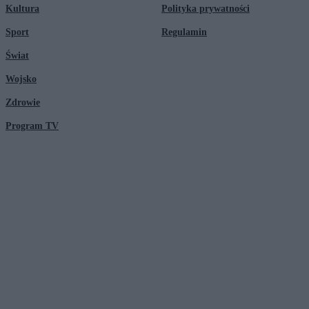
Kultura
Polityka prywatności
Sport
Regulamin
Świat
Wojsko
Zdrowie
Program TV
© 2026 Kanał Zero Spółka Akcyjna