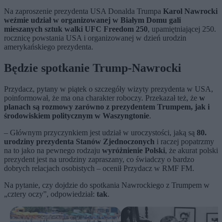
Na zaproszenie prezydenta USA Donalda Trumpa
Karol Nawrocki
weźmie udział w organizowanej w Białym Domu gali
mieszanych sztuk walki UFC Freedom 250
, upamiętniającej 250.
rocznicę powstania USA i organizowanej w dzień urodzin
amerykańskiego prezydenta.
Będzie spotkanie Trump-Nawrocki
Przydacz, pytany w piątek o szczegóły wizyty prezydenta w USA,
poinformował, że ma ona charakter roboczy. Przekazał też, że
w
planach są rozmowy zarówno z prezydentem Trumpem, jak i
środowiskiem politycznym w Waszyngtonie
.
– Głównym przyczynkiem jest udział w uroczystości, jaką są
80.
urodziny prezydenta Stanów Zjednoczonych
i raczej popatrzmy
na to jako na pewnego rodzaju
wyróżnienie Polski
, że akurat polski
prezydent jest na urodziny zapraszany, co świadczy o bardzo
dobrych relacjach osobistych – ocenił Przydacz w RMF FM.
Na pytanie, czy dojdzie do spotkania Nawrockiego z Trumpem w
„cztery oczy”, odpowiedział:
tak
.