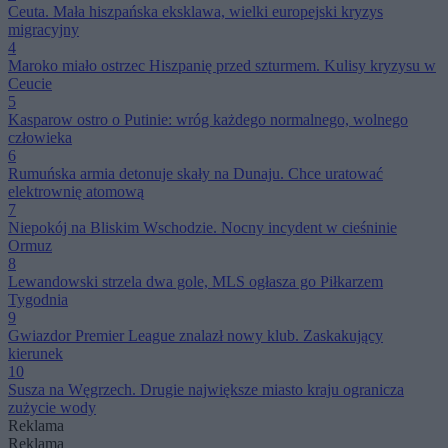
Ceuta. Mała hiszpańska eksklawa, wielki europejski kryzys
migracyjny
4
Maroko miało ostrzec Hiszpanię przed szturmem. Kulisy kryzysu w
Ceucie
5
Kasparow ostro o Putinie: wróg każdego normalnego, wolnego
człowieka
6
Rumuńska armia detonuje skały na Dunaju. Chce uratować
elektrownię atomową
7
Niepokój na Bliskim Wschodzie. Nocny incydent w cieśninie
Ormuz
8
Lewandowski strzela dwa gole, MLS ogłasza go Piłkarzem
Tygodnia
9
Gwiazdor Premier League znalazł nowy klub. Zaskakujący
kierunek
10
Susza na Węgrzech. Drugie największe miasto kraju ogranicza
zużycie wody
Reklama
Reklama