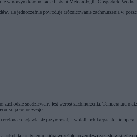
zuje w nowym komunikacie Instytut Meteorologii i Gospodarki Wodne
adów
, ale jednocześnie powoduje zróżnicowanie zachmurzenia w poszc
m zachodzie spodziewany jest wzrost zachmurzenia. Temperatura ma
kierunku południowego.
u regionach pojawią się przymrozki, a w dolinach karpackich temperatu
z południa kontynentu, która wcześniej przemieszczała się w strefie 