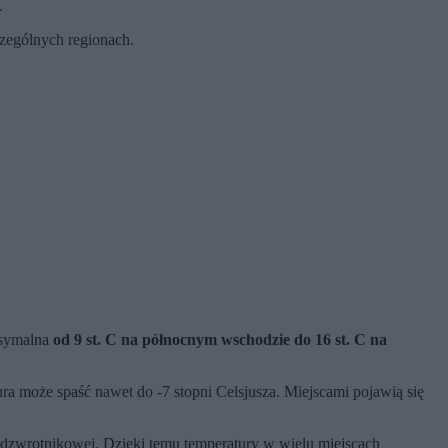
j.
zególnych regionach.
ksymalna
od 9 st. C na północnym wschodzie do 16 st. C
na
ra może spaść nawet do -7 stopni Celsjusza. Miejscami pojawią się
podzwrotnikowej. Dzięki temu temperatury w wielu miejscach