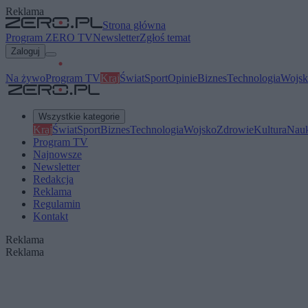
Reklama
Strona główna
Program ZERO TV
Newsletter
Zgłoś temat
Zaloguj
Na żywo
Program TV
Kraj
Świat
Sport
Opinie
Biznes
Technologia
Wojsk
Wszystkie kategorie
Kraj
Świat
Sport
Biznes
Technologia
Wojsko
Zdrowie
Kultura
Nau
Program TV
Najnowsze
Newsletter
Redakcja
Reklama
Regulamin
Kontakt
Reklama
Reklama