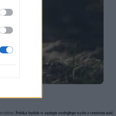
em niżów.
Polska będzie w zasięgu rozległego wyżu z centrum nad