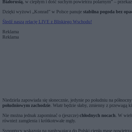
Białorusią
, w ciepłym i dość suchym powietrzu polarnym
” – przeka
Dzięki wyżowi „Konrad” w Polsce panuje
stabilna pogoda bez op
Śledź naszą relację LIVE z Bliskiego Wschodu!
Reklama
Reklama
Niedziela zapowiada się słonecznie, jedynie po południu
na północny
południowym zachodzie
.
Wiatr będzie słaby, zmienny z przewagą 
Nie można jednak zapominać o (jeszcze)
chłodnych nocach
. W wiel
również zamglenia i krótkotrwałe mgły.
Synoptycy wskazują na napływającą do Polski ciepłą masę powietrza 