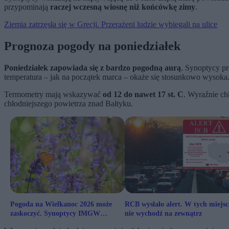
przypominają
raczej wczesną wiosnę niż końcówkę zimy
.
Ziemia zatrzęsła się w Grecji. Przerażeni ludzie wybiegali na ulice
Prognoza pogody na poniedziałek
Poniedziałek zapowiada się z bardzo pogodną aurą
. Synoptycy p
temperatura – jak na początek marca – okaże się stosunkowo wysoka
Termometry mają wskazywać
od 12 do nawet 17 st. C
. Wyraźnie c
chłodniejszego powietrza znad Bałtyku.
Pogoda na Wielkanoc 2026 może
RCB wysłało alert. W tych miejs
zaskoczyć. Synoptycy IMGW
nie wychodź na zewnątrz
wskazują możliwe ochłodzenie