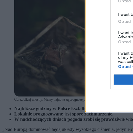
Opted 
I want t
Opted 
I want 
Advertis
Opted 
I want t
of my P
was col
Opted 
Coraz bliżej wiosny. Mamy najnowszą prognozę pogody. (fot. Adam Warżawa / PA
Najbliższe godziny w Polsce kształtować będzie wyż Konrad
Lokalnie prognozowane jest spore zachmurzenie.
W nadchodzących dniach pogoda zrobi się prawdziwie wi
„
Nad Europą dominować będą układy wysokiego ciśnienia, jedynie 