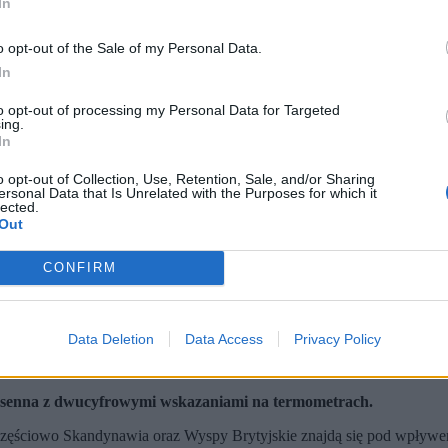
In
o opt-out of the Sale of my Personal Data.
In
to opt-out of processing my Personal Data for Targeted
ing.
In
o opt-out of Collection, Use, Retention, Sale, and/or Sharing
ersonal Data that Is Unrelated with the Purposes for which it
lected.
Out
CONFIRM
P)
Data Deletion
Data Access
Privacy Policy
 przynoszący ciepłą i słoneczną aurę.
osenna z dwucyfrowymi wskazaniami na termometrach.
częściowo Skandynawia oraz Wyspy Brytyjskie znajdą się pod wpływ