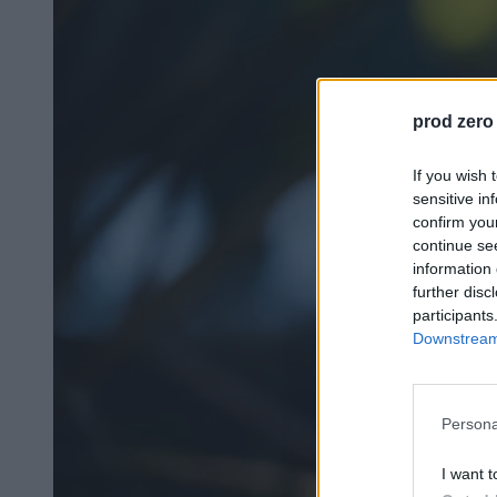
prod zero
If you wish 
sensitive in
confirm you
continue se
information 
further disc
participants
Downstream 
Persona
I want t