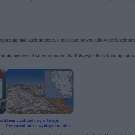
rognozują małe zachmurzenie, a miejscami nawet całkowicie bezchmurn
.
hłodniej będzie nad samym morzem. Na Półwyspie Helskim temperatura
cach
Ziemia zatrzęsła się w Grecji.
Przerażeni ludzie wybiegali na ulice