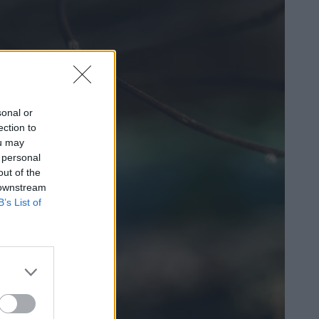
sonal or
ection to
ou may
 personal
out of the
 downstream
B’s List of