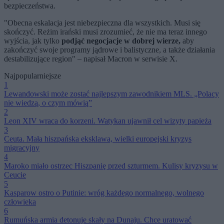
bezpieczeństwa.
"Obecna eskalacja jest niebezpieczna dla wszystkich. Musi się
skończyć. Reżim irański musi zrozumieć, że nie ma teraz innego
wyjścia, jak tylko
podjąć negocjacje w dobrej wierze,
aby
zakończyć swoje programy jądrowe i balistyczne, a także działania
destabilizujące region" – napisał Macron w serwisie X.
Najpopularniejsze
1
Lewandowski może zostać najlepszym zawodnikiem MLS. „Polacy
nie wiedzą, o czym mówią”
2
Leon XIV wraca do korzeni. Watykan ujawnił cel wizyty papieża
3
Ceuta. Mała hiszpańska eksklawa, wielki europejski kryzys
migracyjny
4
Maroko miało ostrzec Hiszpanię przed szturmem. Kulisy kryzysu w
Ceucie
5
Kasparow ostro o Putinie: wróg każdego normalnego, wolnego
człowieka
6
Rumuńska armia detonuje skały na Dunaju. Chce uratować