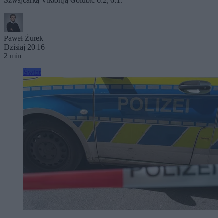
Szwajcarką Viktoriją Golubic 6:2, 6:1.
Paweł Żurek
Dzisiaj 20:16
2 min
Świat