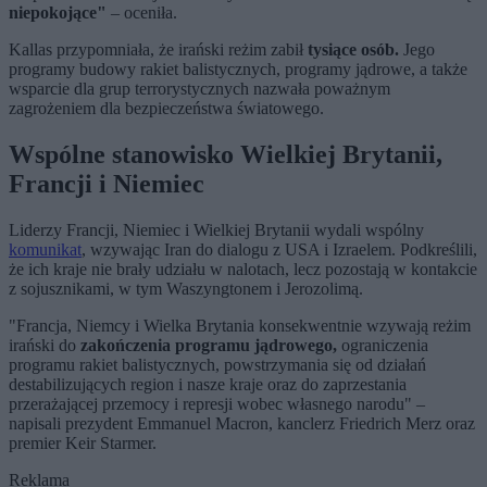
niepokojące"
– oceniła.
Kallas przypomniała, że irański reżim zabił
tysiące osób.
Jego
programy budowy rakiet balistycznych, programy jądrowe, a także
wsparcie dla grup terrorystycznych nazwała poważnym
zagrożeniem dla bezpieczeństwa światowego.
Wspólne stanowisko Wielkiej Brytanii,
Francji i Niemiec
Liderzy Francji, Niemiec i Wielkiej Brytanii wydali wspólny
komunikat
, wzywając Iran do dialogu z USA i Izraelem. Podkreślili,
że ich kraje nie brały udziału w nalotach, lecz pozostają w kontakcie
z sojusznikami, w tym Waszyngtonem i Jerozolimą.
"Francja, Niemcy i Wielka Brytania konsekwentnie wzywają reżim
irański do
zakończenia programu jądrowego,
ograniczenia
programu rakiet balistycznych, powstrzymania się od działań
destabilizujących region i nasze kraje oraz do zaprzestania
przerażającej przemocy i represji wobec własnego narodu" –
napisali prezydent Emmanuel Macron, kanclerz Friedrich Merz oraz
premier Keir Starmer.
Reklama