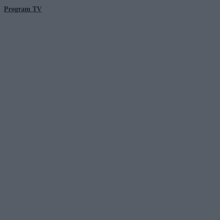
Program TV
© 2026 Kanał Zero Spółka Akcyjna