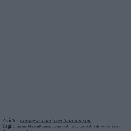
Źródła:
Euronews.com
TheGuardian.com
,
Tagi:
Emmanuel Macron
Komisja Europejska
Unia Europejska
Ursula von der Leyen