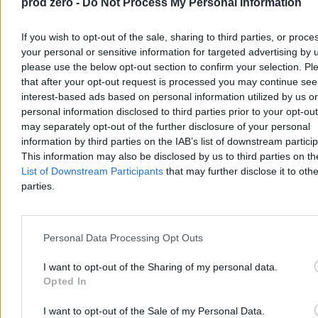
prod zero -
Do Not Process My Personal Information
If you wish to opt-out of the sale, sharing to third parties, or proce
your personal or sensitive information for targeted advertising by 
please use the below opt-out section to confirm your selection. Pl
that after your opt-out request is processed you may continue see
interest-based ads based on personal information utilized by us or
personal information disclosed to third parties prior to your opt-ou
Kapibary przyszły z wizytą. Zaskakujące
may separately opt-out of the further disclosure of your personal
nagranie trafiło do sieci
information by third parties on the IAB’s list of downstream partici
This information may also be disclosed by us to third parties on t
Zaskakująca sytuacja w brazylijskim stanie Mato Grosso. Tuż przed
List of Downstream Participants
that may further disclose it to othe
rozpoczęciem obrad przez drzwi frontowe lokalnego parlamentu ze
spokojem wkroczyły dwie kapibary. Największe gryzonie świata
parties.
bez pośpiechu zwiedziły recepcję, nie przejmując się obecnością
ludzi.
Personal Data Processing Opt Outs
Agnieszka Waś-Turecka
I want to opt-out of the Sharing of my personal data.
Dzisiaj 11:42
Opted In
2 min
Reklama
I want to opt-out of the Sale of my Personal Data.
Reklama