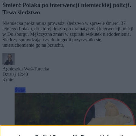
Śmierć Polaka po interwencji niemieckiej policji.
Trwa śledztwo
Niemiecka prokuratura prowadzi śledztwo w sprawie śmierci 37-
letniego Polaka, do której doszło po dramatycznej interwencji policji
w Duisburgu. Mężczyzna zmarł w szpitalu wskutek niedotlenienia.
Śledczy sprawdzają, czy do tragedii przyczyniło się
unieruchomienie go na brzuchu.
Agnieszka Waś-Turecka
Dzisiaj 12:40
3 min
Świat