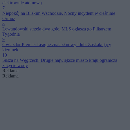
elektrownię atomową
7
Niepokój na Bliskim Wschodzie. Nocny incydent w cieśninie
Ormuz
8
Lewandowski strzela dwa gole, MLS ogłasza go Piłkarzem
Tygodnia
9
Gwiazdor Premier League znalazł nowy klub. Zaskakujący
kierunek
10
Susza na Węgrzech. Drugie największe miasto kraju ogranicza
zużycie wody
Reklama
Reklama