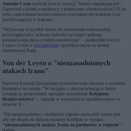
Antonio Costa
nazwali rozwój sytuacji "bardzo niepokojącym".
Zapewnili o ścisłej współpracy z państwami członkowskimi UE na
rzecz zapewnienia bezpieczeństwa wszystkim obywatelom Unii
przebywającym w regionie.
"Wzywamy wszystkie strony do zachowania maksymalnej
powściągliwości, ochrony ludności cywilnej i pełnego
poszanowania prawa międzynarodowego" – podkreślili von der
Leyen i Costa w
oświadczeniu
opublikowanym na stronie
internetowej Rady.
Von der Leyen o
"nieuzasadnionych
atakach Iranu"
Szefowa Komisji Europejskiej poinformowała również o zwołaniu
komisarzy na naradę. "W związku z obecną sytuacją w Iranie
zwołuję na poniedziałek specjalne posiedzenie
Kolegium
Bezpieczeństwa"
– ogłosiła w komunikacie opublikowanym w
serwisie X .
"Dla bezpieczeństwa i stabilności regionu niezwykle ważne jest,
aby nie doszło do dalszej eskalacji konfliktu w wyniku
"nieuzasadnionych ataków Iranu na partnerów w regionie"
–
dodała.