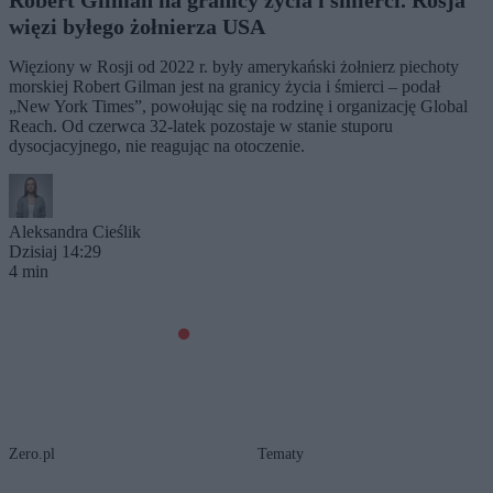
Robert Gilman na granicy życia i śmierci. Rosja
więzi byłego żołnierza USA
Więziony w Rosji od 2022 r. były amerykański żołnierz piechoty
morskiej Robert Gilman jest na granicy życia i śmierci – podał
„New York Times”, powołując się na rodzinę i organizację Global
Reach. Od czerwca 32-latek pozostaje w stanie stuporu
dysocjacyjnego, nie reagując na otoczenie.
Aleksandra Cieślik
Dzisiaj 14:29
4 min
Zero.pl
Tematy