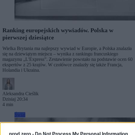
Ranking europejskich wywiadów. Polska w
pierwszej dziesiątce
Wielka Brytania ma najlepszy wywiad w Europie, a Polska znalazła
się na dziewiątym miejscu – wynika z rankingu francuskiego
magazynu „L'Express”. Zestawienie powstało na podstawie ocen 60
ekspertów z 25 krajów. W czołówce znalazły się także Francja,
Holandia i Ukraina.
Aleksandra Cieślik
Dzisiaj 20:34
4 min
Świat
prod zero -
Do Not Process My Personal Information