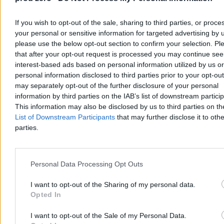
If you wish to opt-out of the sale, sharing to third parties, or proce
your personal or sensitive information for targeted advertising by 
please use the below opt-out section to confirm your selection. Pl
that after your opt-out request is processed you may continue see
interest-based ads based on personal information utilized by us or
personal information disclosed to third parties prior to your opt-ou
may separately opt-out of the further disclosure of your personal
information by third parties on the IAB’s list of downstream partici
This information may also be disclosed by us to third parties on t
List of Downstream Participants
that may further disclose it to othe
Nie żyje ojciec Messiego. Miał 68 lat
parties.
Jorge Messi, ojciec Lionela Messiego, zmarł w wieku 68 lat po
długiej walce z chorobą. Ostatnie miesiące życia spędził na zmianę
w domu i w klinice w Rosario, w towarzystwie żony i dzieci –
Personal Data Processing Opt Outs
podała rodzina argentyńskiego piłkarza.
I want to opt-out of the Sharing of my personal data.
Opted In
Aleksandra Cieślik
I want to opt-out of the Sale of my Personal Data.
Dzisiaj 18:41