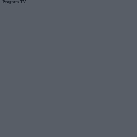
Program TV
© 2026 Kanał Zero Spółka Akcyjna