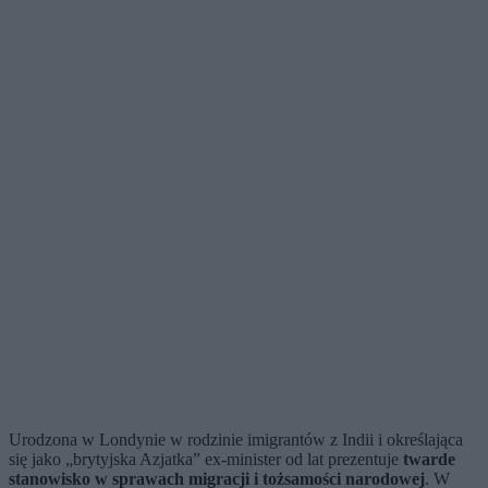
Urodzona w Londynie w rodzinie imigrantów z Indii i określająca
się jako „brytyjska Azjatka” ex-minister od lat prezentuje
twarde
stanowisko w sprawach migracji i tożsamości narodowej
. W