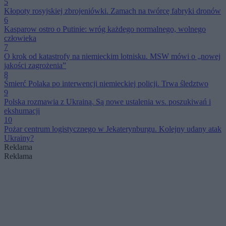
5
Kłopoty rosyjskiej zbrojeniówki. Zamach na twórcę fabryki dronów
6
Kasparow ostro o Putinie: wróg każdego normalnego, wolnego
człowieka
7
O krok od katastrofy na niemieckim lotnisku. MSW mówi o „nowej
jakości zagrożenia”
8
Śmierć Polaka po interwencji niemieckiej policji. Trwa śledztwo
9
Polska rozmawia z Ukrainą. Są nowe ustalenia ws. poszukiwań i
ekshumacji
10
Pożar centrum logistycznego w Jekaterynburgu. Kolejny udany atak
Ukrainy?
Reklama
Reklama