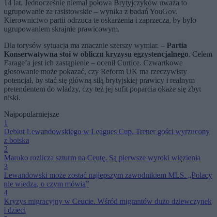
14 lat. Jednocześnie niemal połowa Brytyjczyków uważa to
ugrupowanie za rasistowskie – wynika z badań YouGov.
Kierownictwo partii odrzuca te oskarżenia i zaprzecza, by było
ugrupowaniem skrajnie prawicowym.
Dla torysów sytuacja ma znacznie szerszy wymiar. –
Partia
Konserwatywna stoi w obliczu kryzysu egzystencjalnego
. Celem
Farage’a jest ich zastąpienie – ocenił Curtice. Czwartkowe
głosowanie może pokazać, czy Reform UK ma rzeczywisty
potencjał, by stać się główną siłą brytyjskiej prawicy i realnym
pretendentem do władzy, czy też jej sufit poparcia okaże się zbyt
niski.
Najpopularniejsze
1
Debiut Lewandowskiego w Leagues Cup. Trener gości wyrzucony
z boiska
2
Maroko rozlicza szturm na Ceutę. Są pierwsze wyroki więzienia
3
Lewandowski może zostać najlepszym zawodnikiem MLS. „Polacy
nie wiedzą, o czym mówią”
4
Kryzys migracyjny w Ceucie. Wśród migrantów dużo dziewczynek
i dzieci