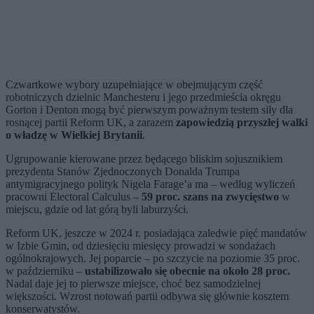
Czwartkowe wybory uzupełniające w obejmującym część
robotniczych dzielnic Manchesteru i jego przedmieścia okręgu
Gorton i Denton mogą być pierwszym poważnym testem siły dla
rosnącej partii Reform UK, a zarazem
zapowiedzią przyszłej walki
o władzę w Wielkiej Brytanii
.
Ugrupowanie kierowane przez będącego bliskim sojusznikiem
prezydenta Stanów Zjednoczonych Donalda Trumpa
antymigracyjnego polityk Nigela Farage’a ma – według wyliczeń
pracowni Electoral Calculus –
59 proc. szans na zwycięstwo
w
miejscu, gdzie od lat górą byli laburzyści.
Reform UK, jeszcze w 2024 r. posiadająca zaledwie pięć mandatów
w Izbie Gmin, od dziesięciu miesięcy prowadzi w sondażach
ogólnokrajowych. Jej poparcie – po szczycie na poziomie 35 proc.
w październiku –
ustabilizowało się obecnie na około 28 proc.
Nadal daje jej to pierwsze miejsce, choć bez samodzielnej
większości. Wzrost notowań partii odbywa się głównie kosztem
konserwatystów.