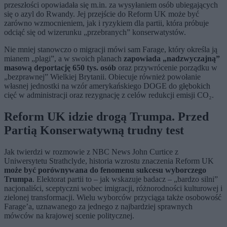
przeszłości opowiadała się m.in. za wysyłaniem osób ubiegających
się o azyl do Rwandy. Jej przejście do Reform UK może być
zarówno wzmocnieniem, jak i ryzykiem dla partii, która próbuje
odciąć się od wizerunku „przebranych” konserwatystów.
Nie mniej stanowczo o migracji mówi sam Farage, który określa ją
mianem „plagi”, a w swoich planach
zapowiada „nadzwyczajną”
masową deportację 650 tys. osób
oraz przywrócenie porządku w
„bezprawnej” Wielkiej Brytanii. Obiecuje również powołanie
własnej jednostki na wzór amerykańskiego DOGE do głębokich
cięć w administracji oraz rezygnację z celów redukcji emisji CO₂.
Reform UK idzie drogą Trumpa. Przed
Partią Konserwatywną trudny test
Jak twierdzi w rozmowie z NBC News John Curtice z
Uniwersytetu Strathclyde, historia wzrostu znaczenia Reform UK
może być porównywana do fenomenu sukcesu wyborczego
Trumpa
. Elektorat partii to – jak wskazuje badacz – „bardzo silni”
nacjonaliści, sceptyczni wobec imigracji, różnorodności kulturowej i
zielonej transformacji. Wielu wyborców przyciąga także osobowość
Farage’a, uznawanego za jednego z najbardziej sprawnych
mówców na krajowej scenie politycznej.