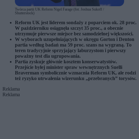
Twórca partii UK Reform Nigel Farage (fot. Joshua Sukoff /
Shutterstock)
Reform UK jest liderem sondaży z poparciem ok. 28 proc.
W październiku osiągnęła szczyt 35 proc., a obecnie
utrzymuje pierwsze miejsce bez samodzielnej większości.
W wyborach uzupełniających w okręgu Gorton i Denton
partia według badań ma 59 proc. szans na wygraną. To
teren tradycyjnie sprzyjający laburzystom i pierwszy
poważny test dla ugrupowania.
Partia zyskuje głównie kosztem konserwatystów.
Przejście byłej minister spraw wewnętrznych Suelli
Braverman symbolicznie wzmacnia Reform UK, ale rodzi
też ryzyko utrwalenia wizerunku „przebranych” torysów.
Reklama
Reklama