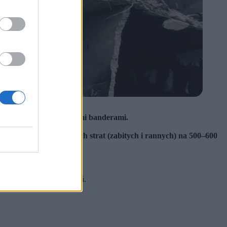
 cywilne statki pod obcymi banderami.
11 tys. czołgów.
łkowitą liczbę ukraińskich strat (zabitych i rannych) na 500–600
olejne 13 doznało obrażeń.