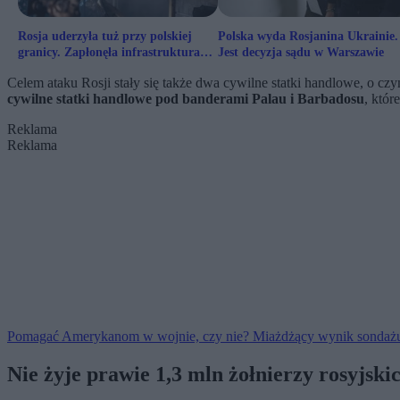
Rosja uderzyła tuż przy polskiej
Polska wyda Rosjanina Ukrainie.
granicy. Zapłonęła infrastruktura
Jest decyzja sądu w Warszawie
energetyczna
Celem ataku Rosji stały się także dwa cywilne statki handlowe, o
cywilne statki handlowe pod banderami Palau i Barbadosu
, któ
Reklama
Reklama
Pomagać Amerykanom w wojnie, czy nie? Miażdżący wynik sondaż
Nie żyje prawie 1,3 mln żołnierzy rosyjski