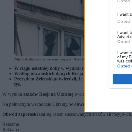
Opted 
I want t
Opted 
I want 
Advertis
Opted 
I want t
of my P
Zdjęcie ilustracyjne. Zniszczony wojną w Ukrainie budynek. (fot. ChocoPie / Shutte
was col
Opted 
W ciągu ostatniej doby w wyniku rosyjskich ostrzałów zgin
Według ukraińskich danych Rosja straciła już niemal 1,3 ml
Prezydent Zełenski potwierdził, że poległo co najmniej 55 t
tys.
W wyniku
ataków Rosji na Ukrainę
w ciągu ostatniej doby
zginęło
Na północnym wschodzie Ukrainy,
w obwodzie sumskim
, w wyniku
Obwód zaporoski
stał się celem zmasowanych ataków sił rosyjskich
Reklama
Reklama