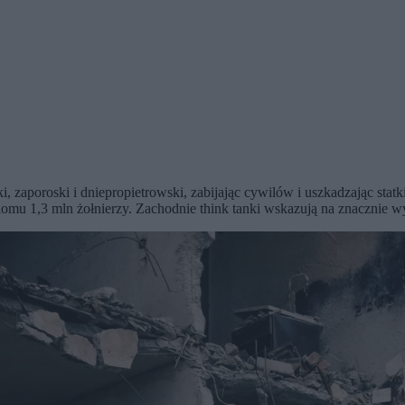
zaporoski i dniepropietrowski, zabijając cywilów i uszkadzając stat
iomu 1,3 mln żołnierzy. Zachodnie think tanki wskazują na znacznie wy