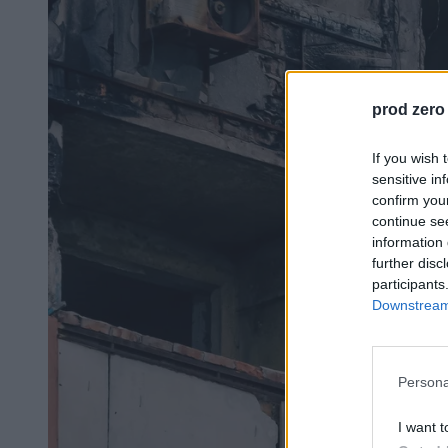
prod zero
If you wish 
sensitive in
confirm you
continue se
information 
further disc
participants
Downstream 
Persona
I want t