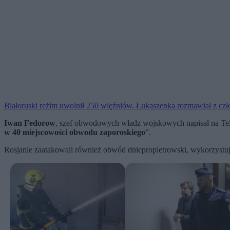
Białoruski reżim uwolnił 250 więźniów. Łukaszenka rozmawiał z c
Iwan Fedorow
, szef obwodowych władz wojskowych napisał na Tele
w 40 miejscowości obwodu zaporoskiego
”.
Rosjanie zaatakowali również obwód dniepropietrowski, wykorzystują