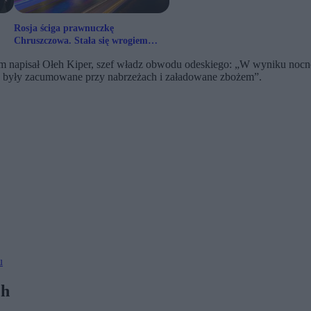
Rosja ściga prawnuczkę
Chruszczowa. Stała się wrogiem
państwa Putina
 czym napisał Ołeh Kiper, szef władz obwodu odeskiego: „W wyniku n
re były zacumowane przy nabrzeżach i załadowane zbożem”.
u
ch