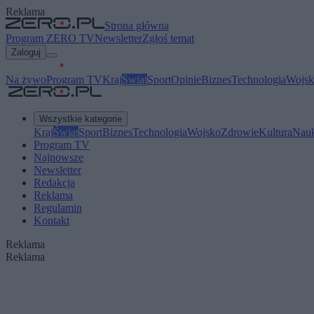
Reklama
Strona główna
Program ZERO TV
Newsletter
Zgłoś temat
Zaloguj
Na żywo
Program TV
Kraj
Świat
Sport
Opinie
Biznes
Technologia
Wojsk
Wszystkie kategorie
Kraj
Świat
Sport
Biznes
Technologia
Wojsko
Zdrowie
Kultura
Nau
Program TV
Najnowsze
Newsletter
Redakcja
Reklama
Regulamin
Kontakt
Reklama
Reklama