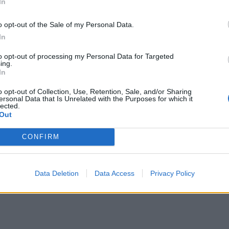
In
o opt-out of the Sale of my Personal Data.
In
to opt-out of processing my Personal Data for Targeted
ing.
In
o opt-out of Collection, Use, Retention, Sale, and/or Sharing
ersonal Data that Is Unrelated with the Purposes for which it
rstock)
lected.
Out
ęło co najmniej sześć osób, a w porcie w Odessie uszkodzono dwa
n żołnierzy oraz tysiące jednostek ciężkiego sprzętu, w tym ponad 
ys. ukraińskich żołnierzy, choć niezależne raporty CSIS szacują ca
CONFIRM
 co najmniej sześć osób, a liczba rannych przekroczyła 20.
Data Deletion
Data Access
Privacy Policy
 ataku dronów i kierowanych bomb lotniczych, zginęły trzy osoby, a k
.