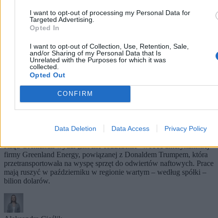
I want to opt-out of processing my Personal Data for
Targeted Advertising.
Opted In
I want to opt-out of Collection, Use, Retention, Sale,
and/or Sharing of my Personal Data that Is
Unrelated with the Purposes for which it was
collected.
Opted Out
CONFIRM
Grenlandia ostrzega USA. Firma powiązana z
Trumpem szykuje odwierty naftowe
Data Deletion
Data Access
Privacy Policy
Rząd Grenlandii wydał „mocne ostrzeżenie” wobec amerykańskiej
firmy Greenland Energy, powiązanej z Donaldem Trumpem, która
przetransportowała na wyspę sprzęt do odwiertów naftowych. Prace
mają ruszyć w październiku w regionie wartym – według spółki –
bilion dolarów.