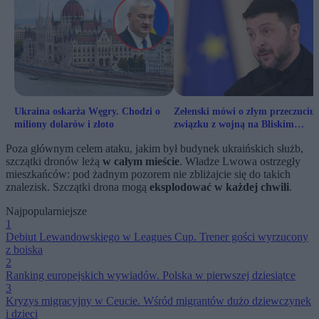
Ukraina oskarża Węgry. Chodzi o
Zełenski mówi o złym przeczuciu
miliony dolarów i złoto
związku z wojną na Bliskim
Wschodzie
Poza głównym celem ataku, jakim był budynek ukraińskich służb,
szczątki dronów leżą
w całym mieście
. Władze Lwowa ostrzegły
mieszkańców: pod żadnym pozorem nie zbliżajcie się do takich
znalezisk. Szczątki drona mogą
eksplodować w każdej chwili
.
Najpopularniejsze
1
Debiut Lewandowskiego w Leagues Cup. Trener gości wyrzucony
z boiska
2
Ranking europejskich wywiadów. Polska w pierwszej dziesiątce
3
Kryzys migracyjny w Ceucie. Wśród migrantów dużo dziewczynek
i dzieci