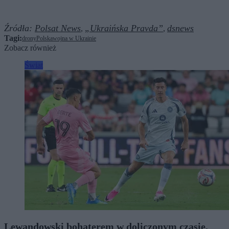
Źródła:
Polsat News
„Ukraińska Pravda”
dsnews
,
,
Tagi:
drony
Polska
wojna w Ukrainie
Zobacz również
Świat
Lewandowski bohaterem w doliczonym czasie.