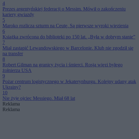
4
Prezes argentyńskiej federacji o Messim. Mówił o zakończeniu
kariery gwiazdy
5
Maroko rozlicza szturm na Ceutę. Są pierwsze wyroki więzienia
6
Książka zwrócona do biblioteki po 150 lat. „Była w dobrym stanie”
7
Miał zastąpić Lewandowskiego w Barcelonie. Klub nie zgodził się
na transfer
8
Robert Gilman na granicy życia i śmierci. Rosja więzi byłego
żołnierza USA
9
Pożar centrum logistycznego w Jekaterynburgu. Kolejny udany atak
Ukrainy?
10
Nie żyje ojciec Messiego. Miał 68 lat
Reklama
Reklama