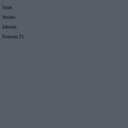
Świat
Wojsko
Zdrowie
Program TV
© 2026 Kanał Zero Spółka Akcyjna