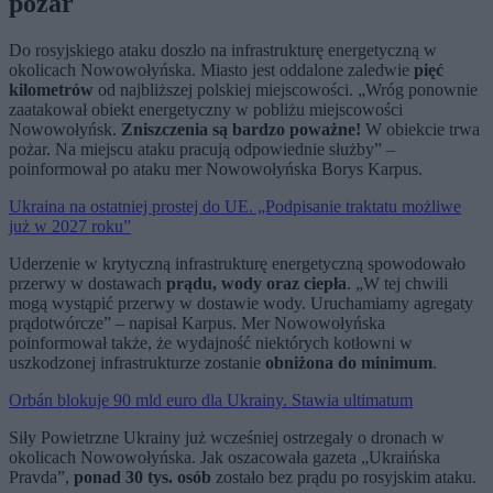
pożar
Do rosyjskiego ataku doszło na infrastrukturę energetyczną w
okolicach Nowowołyńska. Miasto jest oddalone zaledwie
pięć
kilometrów
od najbliższej polskiej miejscowości. „Wróg ponownie
zaatakował obiekt energetyczny w pobliżu miejscowości
Nowowołyńsk.
Zniszczenia są bardzo poważne!
W obiekcie trwa
pożar. Na miejscu ataku pracują odpowiednie służby” –
poinformował po ataku mer Nowowołyńska Borys Karpus.
Ukraina na ostatniej prostej do UE. „Podpisanie traktatu możliwe
już w 2027 roku”
Uderzenie w krytyczną infrastrukturę energetyczną spowodowało
przerwy w dostawach
prądu, wody oraz ciepła
. „W tej chwili
mogą wystąpić przerwy w dostawie wody. Uruchamiamy agregaty
prądotwórcze” – napisał Karpus. Mer Nowowołyńska
poinformował także, że wydajność niektórych kotłowni w
uszkodzonej infrastrukturze zostanie
obniżona do minimum
.
Orbán blokuje 90 mld euro dla Ukrainy. Stawia ultimatum
Siły Powietrzne Ukrainy już wcześniej ostrzegały o dronach w
okolicach Nowowołyńska. Jak oszacowała gazeta „Ukraińska
Pravda”,
ponad 30 tys. osób
zostało bez prądu po rosyjskim ataku.