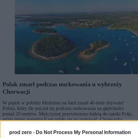
Polak zmarł podczas nurkowania u wybrzeży
Chorwacji
W piątek w pobliżu Medulinu na Istrii zmarł 40-letni obywatel
Polski, który źle poczuł się podczas nurkowania na głębokości
ponad 20 metrów. Mężczyznę przewieziono łodzią do zatoki Polje,
gdzie mimo reanimacji nie udało się go uratować. Chorwacka
policja bada okoliczności zdarzenia.
prod zero -
Do Not Process My Personal Information