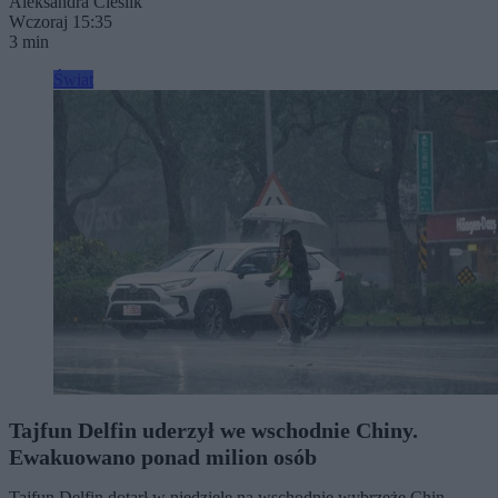
Aleksandra Cieślik
Wczoraj 15:35
3 min
Świat
Tajfun Delfin uderzył we wschodnie Chiny.
Ewakuowano ponad milion osób
Tajfun Delfin dotarł w niedzielę na wschodnie wybrzeże Chin,