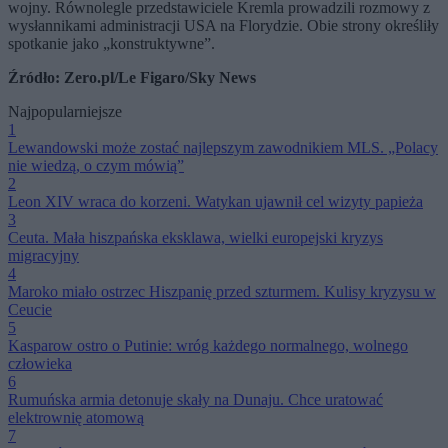
wojny. Równolegle przedstawiciele Kremla prowadzili rozmowy z
wysłannikami administracji USA na Florydzie. Obie strony określiły
spotkanie jako „konstruktywne”.
Źródło: Zero.pl/Le Figaro/Sky News
Najpopularniejsze
1
Lewandowski może zostać najlepszym zawodnikiem MLS. „Polacy
nie wiedzą, o czym mówią”
2
Leon XIV wraca do korzeni. Watykan ujawnił cel wizyty papieża
3
Ceuta. Mała hiszpańska eksklawa, wielki europejski kryzys
migracyjny
4
Maroko miało ostrzec Hiszpanię przed szturmem. Kulisy kryzysu w
Ceucie
5
Kasparow ostro o Putinie: wróg każdego normalnego, wolnego
człowieka
6
Rumuńska armia detonuje skały na Dunaju. Chce uratować
elektrownię atomową
7