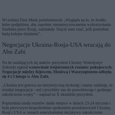
Wcześniej Elon Musk poinformował: „Wygląda na to, że środki,
które podjęliśmy, aby zapobiec nieautoryzowanemu wykorzystaniu
Starlinka przez Rosję, zadziałały. Dajcie nam znać, jeśli potrzebne
będą kolejne działania”.
Negocjacje Ukraina-Rosja-USA wracają do
Abu Zabi
Na tle nasilających się ataków prezydent Ukrainy Wołodymyr
Zełenski ogłosił
wznowienie trójstronnych rozmów pokojowych.
Negocjacje między Kijowem, Moskwą i Waszyngtonem odbędą
się 4 i 5 lutego w Abu Zabi.
„Ukraina jest gotowa na merytoryczną dyskusję i mamy nadzieję, że
rezultat (negocjacji - red.) przybliży nas do prawdziwego i godnego
zakończenia wojny” – napisał na X ukraiński prezydent.
Poprzednia runda rozmów miała miejsce w dniach 23-24 stycznia i
była pierwszym bezpośrednim spotkaniem przedstawicieli Ukrainy,
Rosji i USA w ramach amerykańskiej inicjatywy zakończenia