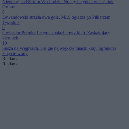
Niepokój na Bliskim Wschodzie. Nocny incydent w cieśninie
Ormuz
8
Lewandowski strzela dwa gole, MLS ogłasza go Piłkarzem
Tygodnia
9
Gwiazdor Premier League znalazł nowy klub. Zaskakujący
kierunek
10
Susza na Węgrzech. Drugie największe miasto kraju ogranicza
zużycie wody
Reklama
Reklama