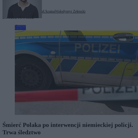
Tagi:
Donald Trump
Rosja
Ukraina
Wołodymyr Zełenski
Zobacz również
Świat
Śmierć Polaka po interwencji niemieckiej policji.
Trwa śledztwo