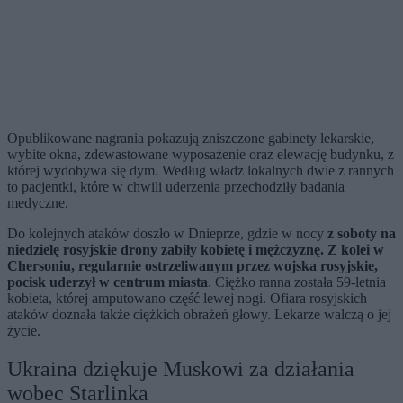
Opublikowane nagrania pokazują zniszczone gabinety lekarskie,
wybite okna, zdewastowane wyposażenie oraz elewację budynku, z
której wydobywa się dym. Według władz lokalnych dwie z rannych
to pacjentki, które w chwili uderzenia przechodziły badania
medyczne.
Do kolejnych ataków doszło w Dnieprze, gdzie w nocy
z soboty na
niedzielę rosyjskie drony zabiły kobietę i mężczyznę. Z kolei w
Chersoniu, regularnie ostrzeliwanym przez wojska rosyjskie,
pocisk uderzył w centrum miasta
. Ciężko ranna została 59-letnia
kobieta, której amputowano część lewej nogi. Ofiara rosyjskich
ataków doznała także ciężkich obrażeń głowy. Lekarze walczą o jej
życie.
Ukraina dziękuje Muskowi za działania
wobec Starlinka