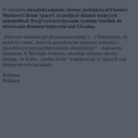
W niedzielę
ukraiński minister obrony podziękował Elonowi
Muskowi i firmie SpaceX za podjęcie działań mających
uniemożliwić Rosji wykorzystywanie systemu Starlink do
sterowania dronami bojowymi nad Ukrainą.
„Pierwsze działania już przynoszą rezultaty (…) Dziękujemy, że
jesteście z nami. Jesteście prawdziwym mistrzem wolności i
prawdziwym przyjacielem narodu ukraińskiego” – napisał na
platformie X Mychajło Fedorow, ukraiński minister obrony,
dodając, że Kijów „bardzo ściśle” współpracuje ze SpaceX nad
kolejnymi rozwiązaniami.
Reklama
Reklama