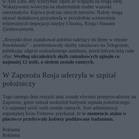
w Abu Zabi, aby wstrzymać ogień ze względu na srogą zimę.
Wskazywano wówczas na ekstremalnie trudne warunki
mieszkańców Kijowa podczas silnych mrozów. Naloty mogą
okazać dodatkową przeszkodą w przededniu wznowienia
trójstronnych negocjacji między Ukrainą, Rosją i Stanami
Zjednoczonymi.
„Rosyjski dron zaatakował autobus należący do firmy w rejonie
Pawłohradu” – poinformowały służby ratunkowe na Telegramie,
publikując zdjęcie uszkodzonego autobusu, przed którym leżą ciała
ofiar.
Według ukraińskich służb ratunkowych zginęło co
najmniej 12 osób, a siedem zostało rannych.
W Zaporożu Rosja uderzyła w szpital
położniczy
Tego samego dnia rosyjski atak zostały również przeprowadzony na
Zaporoże, gdzie ostrzał uszkodził budynek szpitala położniczego.
Co najmniej sześć osób zostało rannych. Szef administracji
regionalnej Iwan Fedorow przekazał, że
w momencie ataku w
placówce przebywały kobiety poddawane badaniom.
Reklama
Reklama