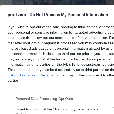
prod zero -
Do Not Process My Personal Information
If you wish to opt-out of the sale, sharing to third parties, or proce
your personal or sensitive information for targeted advertising by 
please use the below opt-out section to confirm your selection. Pl
that after your opt-out request is processed you may continue see
interest-based ads based on personal information utilized by us or
personal information disclosed to third parties prior to your opt-ou
may separately opt-out of the further disclosure of your personal
Maroko rozlicza szturm na Ceutę. Są pierwsze
information by third parties on the IAB’s list of downstream partici
This information may also be disclosed by us to third parties on t
wyroki więzienia
List of Downstream Participants
that may further disclose it to othe
Przed marokańskimi sądami rozpoczęły się procesy 86 osób
parties.
odpowiadających za udział i pomoc w niedawnym masowym
forsowaniu granicy z hiszpańską Ceutą. W sprawie zapadły już
pierwsze wyroki pozbawienia wolności, a wobec ponad połowy
oskarżonych zastosowano środki zapobiegawcze w postaci
Personal Data Processing Opt Outs
tymczasowego aresztu.
I want to opt-out of the Sharing of my personal data.