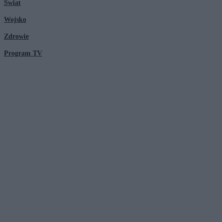
Świat
Wojsko
Zdrowie
Program TV
© 2026 Kanał Zero Spółka Akcyjna