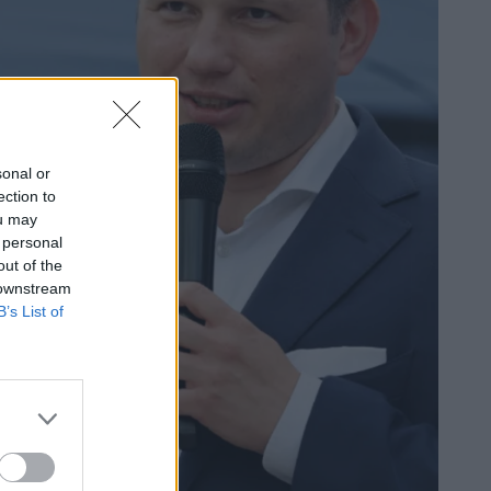
sonal or
ection to
ou may
 personal
out of the
 downstream
B’s List of