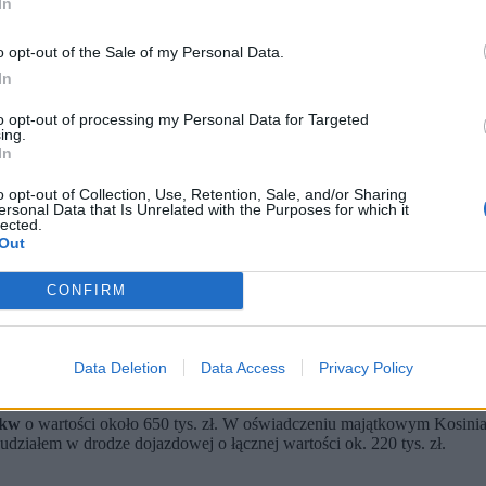
In
o opt-out of the Sale of my Personal Data.
In
to opt-out of processing my Personal Data for Targeted
ing.
In
o opt-out of Collection, Use, Retention, Sale, and/or Sharing
ersonal Data that Is Unrelated with the Purposes for which it
słów za 2025 r.
lected.
mysz (PSL), Włodzimierz Czarzasty (Nowa Lewica) i Sławomir Men
Out
ek Sejmu w sztukę, a poseł prawicowej opozycji w kryptowaluty.
CONFIRM
ki rolne
Data Deletion
Data Access
Privacy Policy
 oświadczeniu majątkowym wskazał, że zgromadził około
120 tys. zł
 kw
o wartości około 650 tys. zł. W oświadczeniu majątkowym Kosiniak-
 udziałem w drodze dojazdowej o łącznej wartości ok. 220 tys. zł.