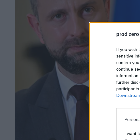
prod zero
If you wish 
sensitive in
confirm you
continue se
information 
further disc
participants
Downstream 
Persona
I want t