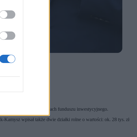
tzen (Konfederacja).
oraz około 7 tys. zł w ramach funduszu inwestycyjnego.
Kamysz wpisał także dwie działki rolne o wartości: ok. 28 tys. zł