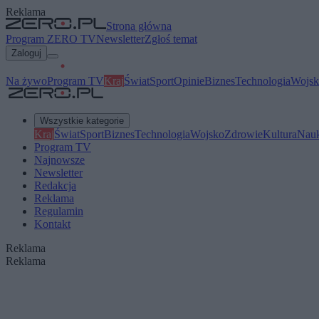
Reklama
Strona główna
Program ZERO TV
Newsletter
Zgłoś temat
Zaloguj
Na żywo
Program TV
Kraj
Świat
Sport
Opinie
Biznes
Technologia
Wojsk
Wszystkie kategorie
Kraj
Świat
Sport
Biznes
Technologia
Wojsko
Zdrowie
Kultura
Nau
Program TV
Najnowsze
Newsletter
Redakcja
Reklama
Regulamin
Kontakt
Reklama
Reklama