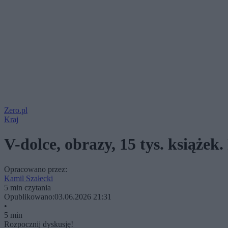
Zero.pl
Kraj
V-dolce, obrazy, 15 tys. książek
Opracowano przez:
Kamil Szałecki
5 min czytania
Opublikowano:
03.06.2026 21:31
•
5 min
Rozpocznij dyskusję!