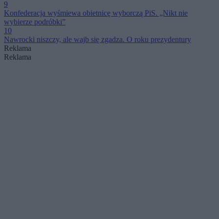
9
Konfederacja wyśmiewa obietnicę wyborczą PiS. „Nikt nie
wybierze podróbki”
10
Nawrocki niszczy, ale wajb się zgadza. O roku prezydentury
Reklama
Reklama