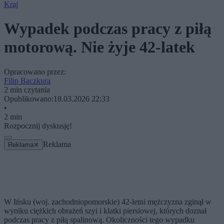
Kraj
Wypadek podczas pracy z piłą
motorową. Nie żyje 42-latek
Opracowano przez:
Filip Baczkura
2 min czytania
Opublikowano:
18.03.2026 22:33
•
2 min
Rozpocznij dyskusję!
Reklama
Reklama
✕
W Ińsku (woj. zachodniopomorskie) 42-letni mężczyzna zginął w
wyniku ciężkich obrażeń szyi i klatki piersiowej, których doznał
podczas pracy z piłą spalinową. Okoliczności tego wypadku