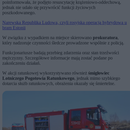
poinformowała, że podjęto resuscytację krążeniowo-oddechową,
jednak nie udało się przywrócić funkcji życiowych
poszkodowanego.
Narewska Republika Ludowa, czyli rosyjska operacja hybrydowa u
bram Estonii
W związku z wypadkiem na miejsce skierowano
prokuratora
,
który nadzoruje czynności śledcze prowadzone wspólnie z policją.
Funkcjonariusze badają przebieg zdarzenia oraz stan trzeźwości
mężczyzny. Szczegółowe informacje mają zostać podane po
zakończeniu działań.
W akcji ratunkowej wykorzystywano również
śmigłowiec
Lotniczego Pogotowia Ratunkowego
, jednak mimo szybkiego
dotarcia służb ratunkowych, obrażenia okazały się śmiertelne.