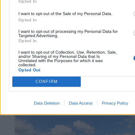
Opted In
I want to opt-out of the Sale of my Personal Data.
Opted In
Mniej kradzieży w sklepach, ale rośnie wartość
I want to opt-out of processing my Personal Data for
strat. Nowe dane policji
Targeted Advertising.
Opted In
W pierwszym półroczu 2026 r. liczba kradzieży sklepowych spadła
o 18,6 proc. – wynika z danych policji, do których dotarła
I want to opt-out of Collection, Use, Retention, Sale,
and/or Sharing of my Personal Data that Is
„Rzeczpospolita”. Statystyki pokazują jednak, że spadek dotyczy
Unrelated with the Purposes for which it was
przede wszystkim drobnych wykroczeń, podczas gdy liczba
collected.
poważniejszych kradzieży zmniejszyła się znacznie wolniej.
Opted Out
CONFIRM
Piotr Białczyk
Dzisiaj 07:54
4 min
Data Deletion
Data Access
Privacy Policy
Kraj