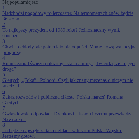
Najpopularniejsze
szpitala
1
Nadchodzi pogodowy rollercoaster. Na termometrach znów będzie
36 stopni
2
To najlepszy prezydent od 1989 roku? Jednoznaczny wynik
sondażu
3
Chwila ochłody, ale potem lato nie odpuści. Mamy nową wakacyjną
prognozę
4
Rolnik zaorał świeżo położony asfalt na ulicy. „Twierdzi, że to jego
droga”
5
Giertych, „Foka” i Polnord. Czyli jak znany mecenas o niczym nie
wiedział
6
Zakaz rozwodów i publiczna chłosta. Polska marzeń Romana
Giertycha
7
Gwiazdowski odpowiada Dymkowi. „Komu i czemu przeszkadza
Nawrocki?”
8
To będzie największa taka defilada w historii Polski. Wojsko:
Jesteśmy gotowi