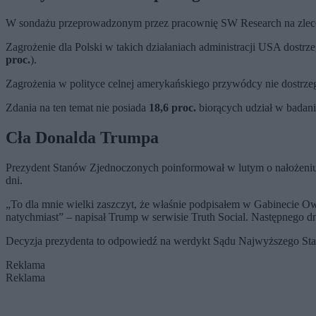
W sondażu przeprowadzonym przez pracownię SW Research na zlecenie 
Zagrożenie dla Polski w takich działaniach administracji USA dos
proc.
).
Zagrożenia w polityce celnej amerykańskiego przywódcy nie dostrz
Zdania na ten temat nie posiada
18,6 proc.
biorących udział w badani
Cła Donalda Trumpa
Prezydent Stanów Zjednoczonych poinformował w lutym o nałożeniu
dni.
„To dla mnie wielki zaszczyt, że właśnie podpisałem w Gabinecie O
natychmiast” – napisał Trump w serwisie Truth Social. Następnego dn
Decyzja prezydenta to odpowiedź na werdykt Sądu Najwyższego Stan
Reklama
Reklama