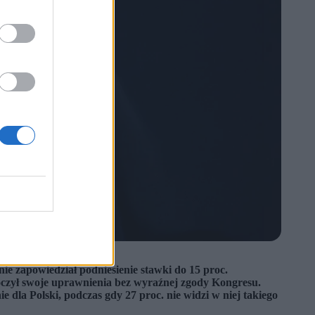
e zapowiedział podniesienie stawki do 15 proc.
roczył swoje uprawnienia bez wyraźnej zgody Kongresu.
 dla Polski, podczas gdy 27 proc. nie widzi w niej takiego