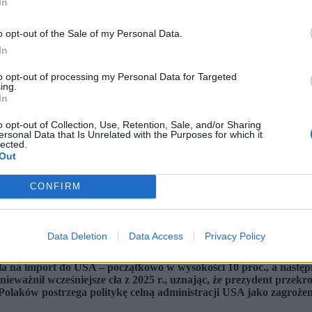
In
o opt-out of the Sale of my Personal Data.
In
to opt-out of processing my Personal Data for Targeted
ing.
In
o opt-out of Collection, Use, Retention, Sale, and/or Sharing
ersonal Data that Is Unrelated with the Purposes for which it
lected.
Out
CONFIRM
Data Deletion
Data Access
Privacy Policy
 Shutterstock)
 na import do USA – początkowo w wysokości 10 proc., a następni
ieważnił wcześniejsze cła z 2025 r., uznając, że prezydent przek
olaków postrzega politykę celną administracji USA jako zagrożenie