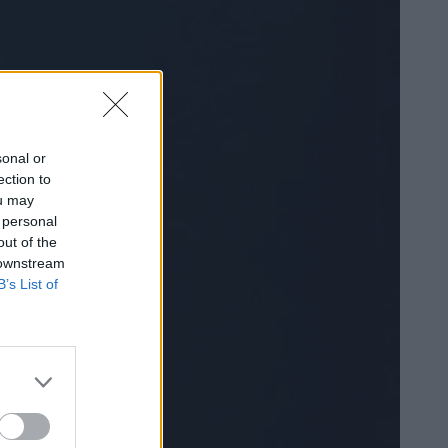
sonal or
ection to
ou may
 personal
out of the
 downstream
B’s List of