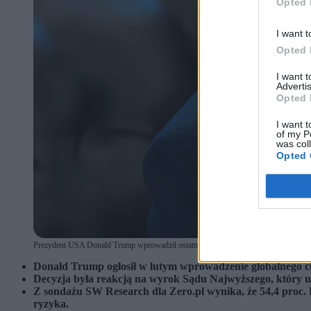
Opted 
I want t
Opted 
I want 
Advertis
Opted 
I want t
of my P
was col
Opted 
Prezydent USA Donald Trump wprowadził ostatnio 10-proc. cła. (fot. Shutterstock /
Donald Trump ogłosił w lutym wprowadzenie globalnego cła
Decyzja była reakcją na wyrok Sądu Najwyższego, który un
Z sondażu SW Research dla Zero.pl wynika, że 54,4 proc. P
ryzyka.