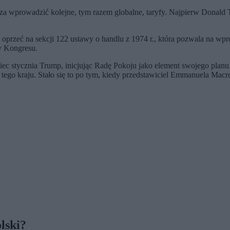
 wprowadzić kolejne, tym razem globalne, taryfy. Najpierw Donald Tr
przeć na sekcji 122 ustawy o handlu z 1974 r., która pozwala na wp
y Kongresu.
iec stycznia Trump, inicjując Radę Pokoju jako element swojego planu
 tego kraju. Stało się to po tym, kiedy przedstawiciel Emmanuela Macr
lski?