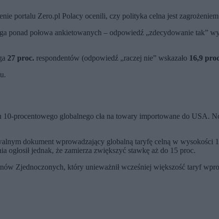
portalu Zero.pl Polacy ocenili, czy polityka celna jest zagrożeniem 
trzega ponad połowa ankietowanych – odpowiedź „zdecydowanie tak” w
ega
27 proc.
respondentów (odpowiedź „raczej nie” wskazało
16,9 proc
u.
 10-procentowego globalnego cła na towary importowane do USA. Now
walnym dokument wprowadzający globalną taryfę celną w wysokości 10 
ia ogłosił jednak, że zamierza zwiększyć stawkę aż do 15 proc.
ów Zjednoczonych, który unieważnił wcześniej większość taryf wpro