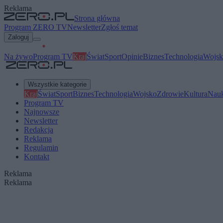
Reklama
Strona główna
Program ZERO TV
Newsletter
Zgłoś temat
Zaloguj
Na żywo
Program TV
Kraj
Świat
Sport
Opinie
Biznes
Technologia
Wojsk
Wszystkie kategorie
Kraj
Świat
Sport
Biznes
Technologia
Wojsko
Zdrowie
Kultura
Nau
Program TV
Najnowsze
Newsletter
Redakcja
Reklama
Regulamin
Kontakt
Reklama
Reklama