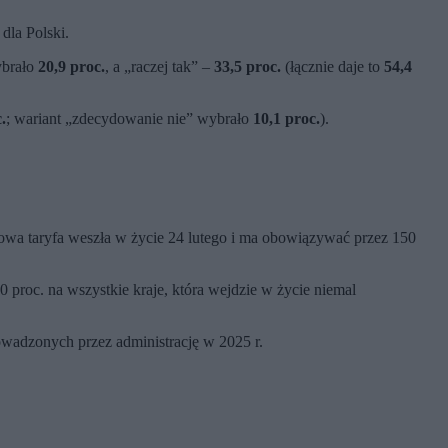
dla Polski.
ybrało
20,9 proc.
, a „raczej tak” –
33,5 proc.
(łącznie daje to
54,4
.
; wariant „zdecydowanie nie” wybrało
10,1 proc.
).
a taryfa weszła w życie 24 lutego i ma obowiązywać przez 150
proc. na wszystkie kraje, która wejdzie w życie niemal
wadzonych przez administrację w 2025 r.