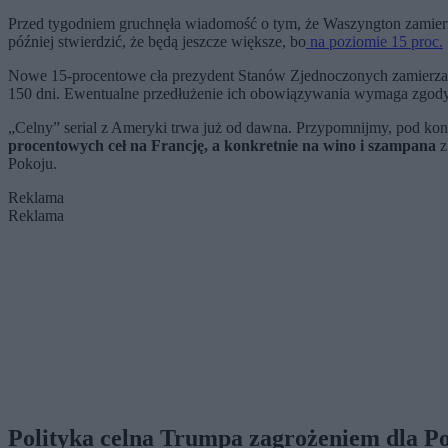
Przed tygodniem gruchnęła wiadomość o tym, że Waszyngton zamierza
później stwierdzić, że będą jeszcze większe, bo
na poziomie 15 proc.
Nowe 15-procentowe cła prezydent Stanów Zjednoczonych zamierza o
150 dni. Ewentualne przedłużenie ich obowiązywania wymaga zgod
„Celny” serial z Ameryki trwa już od dawna. Przypomnijmy, pod kon
procentowych ceł na Francję, a konkretnie na wino i szampana
z
Pokoju.
Reklama
Reklama
Polityka celna Trumpa zagrożeniem dla Po