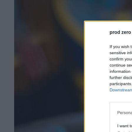
prod zero
If you wish 
sensitive in
confirm you
continue se
information 
further disc
participants
Downstream 
Persona
I want t