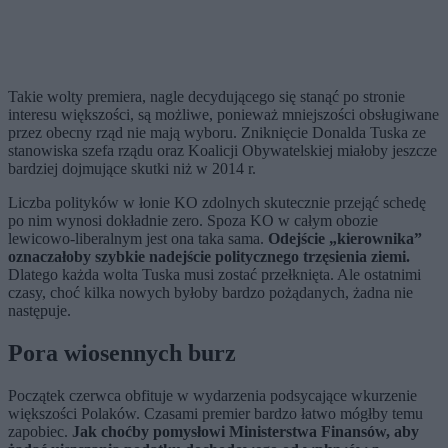
Takie wolty premiera, nagle decydującego się stanąć po stronie
interesu większości, są możliwe, ponieważ mniejszości obsługiwane
przez obecny rząd nie mają wyboru. Zniknięcie Donalda Tuska ze
stanowiska szefa rządu oraz Koalicji Obywatelskiej miałoby jeszcze
bardziej dojmujące skutki niż w 2014 r.
Liczba polityków w łonie KO zdolnych skutecznie przejąć schedę
po nim wynosi dokładnie zero. Spoza KO w całym obozie
lewicowo-liberalnym jest ona taka sama.
Odejście „kierownika”
oznaczałoby szybkie nadejście politycznego trzęsienia ziemi.
Dlatego każda wolta Tuska musi zostać przełknięta. Ale ostatnimi
czasy, choć kilka nowych byłoby bardzo pożądanych, żadna nie
następuje.
Pora wiosennych burz
Początek czerwca obfituje w wydarzenia podsycające wkurzenie
większości Polaków. Czasami premier bardzo łatwo mógłby temu
zapobiec.
Jak choćby pomysłowi Ministerstwa Finansów, aby