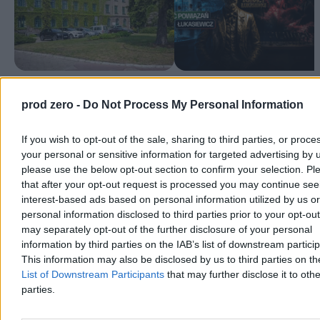
Śledztwo ws. byłego prezesa
Sieć Badawcza Łukasiewicz, czyli
Centrum Łukasiewicz. Jest decyzja
wielka nauka w małych rękach
prod zero -
Do Not Process My Personal Information
prokuratury
polityków
W każdym razie dwadzieścia lat wygłodzenia z powodu odcięcia od
władzy zrobiło swoje i ludzie związani z Lewicą starali się jak
If you wish to opt-out of the sale, sharing to third parties, or proce
najszybciej nadrobić zaległości. Opinia publiczna nie została odcięta
your personal or sensitive information for targeted advertising by 
od informacji, ale jej reakcje okazywały się raczej umiarkowanie
please use the below opt-out section to confirm your selection. Pl
negatywne. Ot, niechęć połączona ze smutkiem oraz pogodzeniem
that after your opt-out request is processed you may continue see
się z tym, że Polska nigdy nie była mocarstwem naukowym i nie
interest-based ads based on personal information utilized by us or
będzie.
personal information disclosed to third parties prior to your opt-ou
Reklama
may separately opt-out of the further disclosure of your personal
Reklama
information by third parties on the IAB’s list of downstream partici
This information may also be disclosed by us to third parties on t
List of Downstream Participants
that may further disclose it to othe
parties.