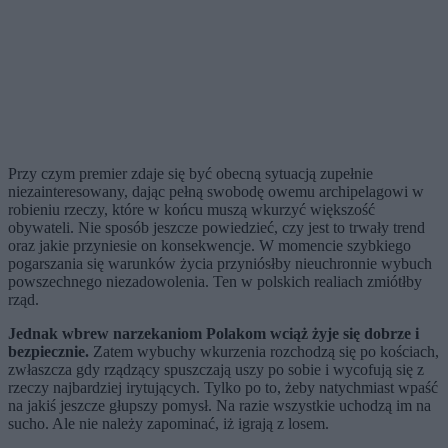
Przy czym premier zdaje się być obecną sytuacją zupełnie
niezainteresowany, dając pełną swobodę owemu archipelagowi w
robieniu rzeczy, które w końcu muszą wkurzyć większość
obywateli. Nie sposób jeszcze powiedzieć, czy jest to trwały trend
oraz jakie przyniesie on konsekwencje. W momencie szybkiego
pogarszania się warunków życia przyniósłby nieuchronnie wybuch
powszechnego niezadowolenia. Ten w polskich realiach zmiótłby
rząd.
Jednak wbrew narzekaniom Polakom wciąż żyje się dobrze i
bezpiecznie.
Zatem wybuchy wkurzenia rozchodzą się po kościach,
zwłaszcza gdy rządzący spuszczają uszy po sobie i wycofują się z
rzeczy najbardziej irytujących. Tylko po to, żeby natychmiast wpaść
na jakiś jeszcze głupszy pomysł. Na razie wszystkie uchodzą im na
sucho. Ale nie należy zapominać, iż igrają z losem.