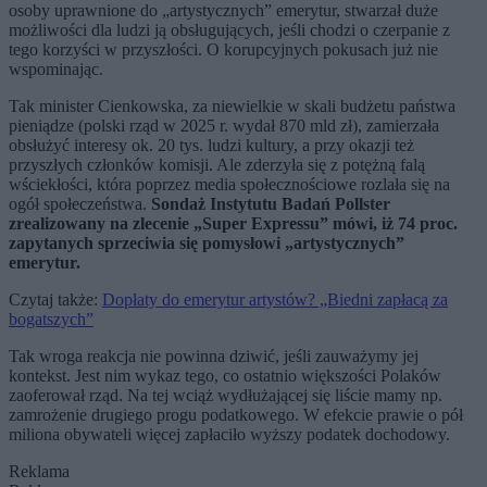
osoby uprawnione do „artystycznych” emerytur, stwarzał duże
możliwości dla ludzi ją obsługujących, jeśli chodzi o czerpanie z
tego korzyści w przyszłości. O korupcyjnych pokusach już nie
wspominając.
Tak minister Cienkowska, za niewielkie w skali budżetu państwa
pieniądze (polski rząd w 2025 r. wydał 870 mld zł), zamierzała
obsłużyć interesy ok. 20 tys. ludzi kultury, a przy okazji też
przyszłych członków komisji. Ale zderzyła się z potężną falą
wściekłości, która poprzez media społecznościowe rozlała się na
ogół społeczeństwa.
Sondaż Instytutu Badań Pollster
zrealizowany na zlecenie „Super Expressu” mówi, iż 74 proc.
zapytanych sprzeciwia się pomysłowi „artystycznych”
emerytur.
Czytaj także:
Dopłaty do emerytur artystów? „Biedni zapłacą za
bogatszych”
Tak wroga reakcja nie powinna dziwić, jeśli zauważymy jej
kontekst. Jest nim wykaz tego, co ostatnio większości Polaków
zaoferował rząd. Na tej wciąż wydłużającej się liście mamy np.
zamrożenie drugiego progu podatkowego. W efekcie prawie o pół
miliona obywateli więcej zapłaciło wyższy podatek dochodowy.
Reklama