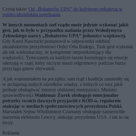
Czytaj także:
Od „Bohaterów UPA” do kolejnego pęknięcia w
polsko-ukraińskim pojednaniu
W innych momentach szef rządu może jedynie wykonać jakiś
gest, jak to było w przypadku nadania przez Wołodymyra
Zełenskiego nazwy „Bohaterów UPA” jednostce wojskowej.
Gdy Karol Nawrocki postanowił w odpowiedzi odebrać
ukraińskiemu prezydentowi Order Orła Białego, Tusk gest wykonał,
ale tak wieloznaczny, że kompletnie nieprzekonujący dla
większości. Tymczasem za każdym razem kumulujące się emocje
uderzają w rząd, który niczym maszt odgromowy podczas burzy
przyciąga gniew obywateli.
A jak wspomniałem na początku, sam rząd i koalicja zamieniły się
w archipelag małych ośrodków władzy, z których co rusz jakiś
próbuje obsługiwać interesy ulubionej mniejszości. Minister
sprawiedliwości
Waldemar Żurek obsługuje emocjonalne
potrzeby swoich dawnych przyjaciół z KOD-u, regularnie
atakując w mediach społecznościowych prezydenta Polski.
Marszałek Sejmu Włodzimierz Czarzasty obsługuje zamierzchłe
marzenia elektoratu Lewicy, atakując prezydenta USA. I tak to się
toczy.
Reklama