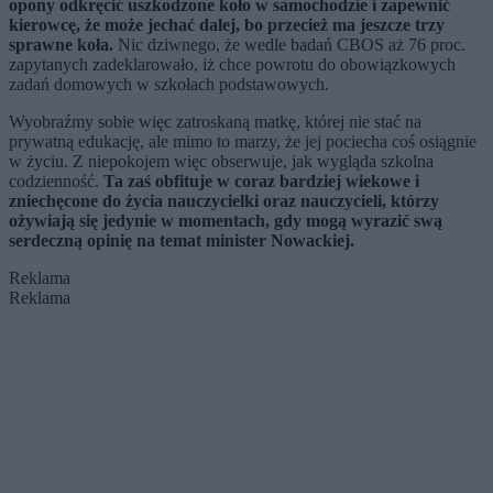
opony odkręcić uszkodzone koło w samochodzie i zapewnić
kierowcę, że może jechać dalej, bo przecież ma jeszcze trzy
sprawne koła.
Nic dziwnego, że wedle badań CBOS aż 76 proc.
zapytanych zadeklarowało, iż chce powrotu do obowiązkowych
zadań domowych w szkołach podstawowych.
Wyobraźmy sobie więc zatroskaną matkę, której nie stać na
prywatną edukację, ale mimo to marzy, że jej pociecha coś osiągnie
w życiu. Z niepokojem więc obserwuje, jak wygląda szkolna
codzienność.
Ta zaś obfituje w coraz bardziej wiekowe i
zniechęcone do życia nauczycielki oraz nauczycieli, którzy
ożywiają się jedynie w momentach, gdy mogą wyrazić swą
serdeczną opinię na temat minister Nowackiej.
Reklama
Reklama