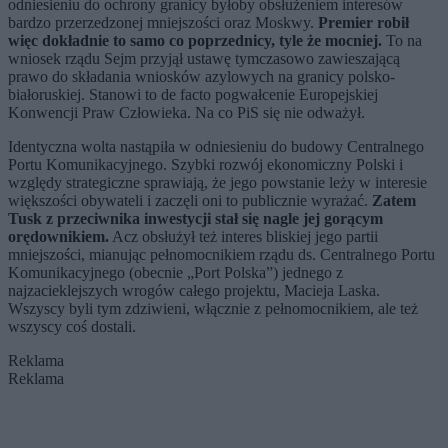
odniesieniu do ochrony granicy byłoby obsłużeniem interesów
bardzo przerzedzonej mniejszości oraz Moskwy.
Premier robił
więc dokładnie to samo co poprzednicy, tyle że mocniej.
To na
wniosek rządu Sejm przyjął ustawę tymczasowo zawieszającą
prawo do składania wniosków azylowych na granicy polsko-
białoruskiej. Stanowi to de facto pogwałcenie Europejskiej
Konwencji Praw Człowieka. Na co PiS się nie odważył.
Identyczna wolta nastąpiła w odniesieniu do budowy Centralnego
Portu Komunikacyjnego. Szybki rozwój ekonomiczny Polski i
względy strategiczne sprawiają, że jego powstanie leży w interesie
większości obywateli i zaczęli oni to publicznie wyrażać.
Zatem
Tusk z przeciwnika inwestycji stał się nagle jej gorącym
orędownikiem.
Acz obsłużył też interes bliskiej jego partii
mniejszości, mianując pełnomocnikiem rządu ds. Centralnego Portu
Komunikacyjnego (obecnie „Port Polska”) jednego z
najzacieklejszych wrogów całego projektu, Macieja Laska.
Wszyscy byli tym zdziwieni, włącznie z pełnomocnikiem, ale też
wszyscy coś dostali.
Reklama
Reklama