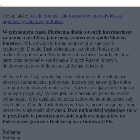
Czytaj także:
Kostki domina. Jak rozszabrowano największą
organizację naukową w Polsce
W tym samym czasie Platforma dbała o swoich interesariuszy
za pomocą profitów, jakie mogą zaoferować spółki Skarbu
Państwa.
PSL rozwijał tę formę kooperacji w agencjach
rządowych. Donald Tusk obietnicami szybkich i bolesnych
rozliczeń z politykami PiS dopieszczał osobiście twardy elektorat
partii oraz radykałów spod znaku Silnych Razem, których
duchowym przewodnikiem został Roman Giertych.
W ów schemat wpisywały się i inne ośrodki rządu obsługujące
interesy: ekonomiczne, polityczne, ideowe czy nawet tylko dobre
samopoczucie różnych mniejszości. Każdy czytający może dopisać
tu kolejne przykłady. Ważne jest, że schemat uzupełniała jeszcze
jedna reguła. Gdy działania na rzecz zadowolenia mniejszości szły
zbyt daleko, Donald Tusk dokonywał wolty, przechodząc na stronę
interesów większości obywateli.
Dwa najbardziej wpisujące się w
to przykłady to powstrzymywanie napływu migrantów do
Polski przez granicę z Białorusią oraz budowa CPK.
Reklama
Reklama