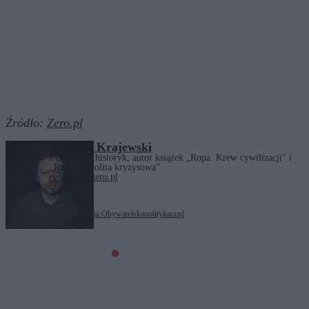
Źródło:
Zero.pl
Andrzej Krajewski
Publicysta, historyk, autor książek „Ropa. Krew cywilizacji” i
„Rzeczpospolita kryzysowa”
redakcja@zero.pl
Tagi:
Donald Tusk
Koalicja Obywatelska
polityka
rząd