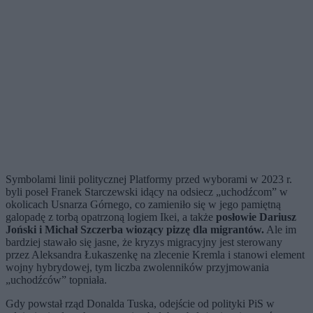
Symbolami linii politycznej Platformy przed wyborami w 2023 r.
byli poseł Franek Starczewski idący na odsiecz „uchodźcom” w
okolicach Usnarza Górnego, co zamieniło się w jego pamiętną
galopadę z torbą opatrzoną logiem Ikei, a także
posłowie Dariusz
Joński i Michał Szczerba wiozący pizzę dla migrantów.
Ale im
bardziej stawało się jasne, że kryzys migracyjny jest sterowany
przez Aleksandra Łukaszenkę na zlecenie Kremla i stanowi element
wojny hybrydowej, tym liczba zwolenników przyjmowania
„uchodźców” topniała.
Gdy powstał rząd Donalda Tuska, odejście od polityki PiS w