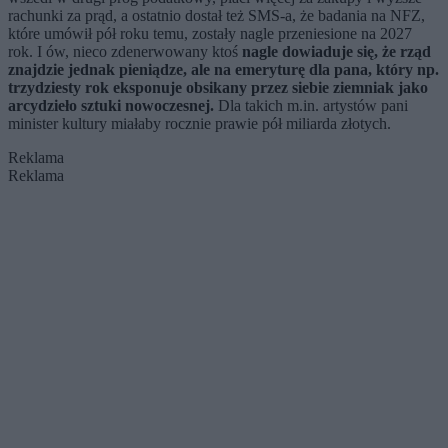
rachunki za prąd, a ostatnio dostał też SMS-a, że badania na NFZ,
które umówił pół roku temu, zostały nagle przeniesione na 2027
rok. I ów, nieco zdenerwowany ktoś
nagle dowiaduje się, że rząd
znajdzie jednak pieniądze, ale na emeryturę dla pana, który np.
trzydziesty rok eksponuje obsikany przez siebie ziemniak jako
arcydzieło sztuki nowoczesnej.
Dla takich m.in. artystów pani
minister kultury miałaby rocznie prawie pół miliarda złotych.
Reklama
Reklama