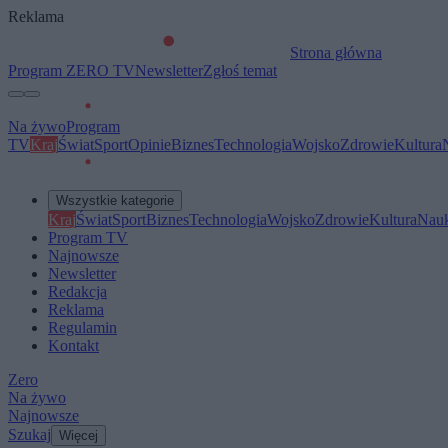
Reklama
Strona główna
Program ZERO TV
Newsletter
Zgłoś temat
Na żywo
Program
TV
Kraj
Świat
Sport
Opinie
Biznes
Technologia
Wojsko
Zdrowie
Kultura
Wszystkie kategorie
Kraj
Świat
Sport
Biznes
Technologia
Wojsko
Zdrowie
Kultura
Nau
Program TV
Najnowsze
Newsletter
Redakcja
Reklama
Regulamin
Kontakt
Zero
Na żywo
Najnowsze
Szukaj
Więcej