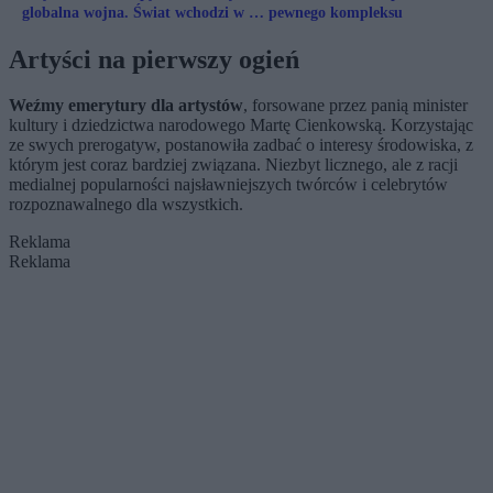
globalna wojna. Świat wchodzi w erę
pewnego kompleksu
walki o energię
Artyści na pierwszy ogień
Weźmy emerytury dla artystów
, forsowane przez panią minister
kultury i dziedzictwa narodowego Martę Cienkowską. Korzystając
ze swych prerogatyw, postanowiła zadbać o interesy środowiska, z
którym jest coraz bardziej związana. Niezbyt licznego, ale z racji
medialnej popularności najsławniejszych twórców i celebrytów
rozpoznawalnego dla wszystkich.
Reklama
Reklama