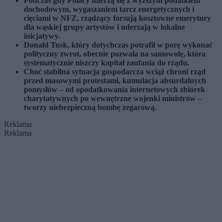
Podczas gdy Polacy mierzą się z wyższym podatkiem
dochodowym, wygaszaniem tarcz energetycznych i
cięciami w NFZ, rządzący forsują kosztowne emerytury
dla wąskiej grupy artystów i uderzają w lokalne
inicjatywy.
Donald Tusk, który dotychczas potrafił w porę wykonać
polityczny zwrot, obecnie pozwala na samowolę, która
systematycznie niszczy kapitał zaufania do rządu.
Choć stabilna sytuacja gospodarcza wciąż chroni rząd
przed masowymi protestami, kumulacja absurdalnych
pomysłów – od opodatkowania internetowych zbiórek
charytatywnych po wewnętrzne wojenki ministrów –
tworzy niebezpieczną bombę zegarową.
Reklama
Reklama