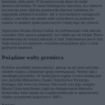
lodziarnia, która przez 25 lat motywowała dzieci do nauki
darmowymi lodami. W sumie drobiazg bez znaczenia, lecz mimo to
rzeczniczka praw dziecka postanowiła dojechać lodziarnię, bo
nagradzała ambitnych uczniów. Jak w tym momencie zareagowali
rodzice, i nie tylko oni, można sobie uzmysłowić na podstawie
wpisów w mediach społecznościowych. I lepiej tego nie cytować.
Wprawdzie Monika Horna-Cieślak się zreflektowała i robi obecnie
wszystko, żeby sprawę załagodzić, lecz mleko już się rozlało. Burza
nieadekwatna do sytuacji uderzyła w rząd. Najciekawsza jest w tym
skala emocji i ich natężenie, wcześniej niespotykane przy o wiele
grubszych sprawach.
Pożądane wolty premiera
Podobne przykłady można mnożyć, patrząc na nie przez pryzmat –
ośrodek władzy a obsłużenie grupy interesariuszy. Weźmy taki z
nieodległej przeszłości. W koalicyjnym rządzie Lewica dostała pod
swe skrzydła Ministerstwo Nauki i Szkolnictwa Wyższego.
Kierujący nim wówczas Dariusz Wieczorek oraz jego zastępca
Maciej Gdula natychmiast zajęli się obsługiwaniem interesów
środowiska, które ostatni raz współuczestniczyło w sprawowaniu
władzy na poziomie krajowym w 2005 r.
Reklama