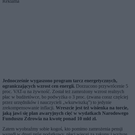
Reklama
Jednocześnie wygaszono program tarcz energetycznych,
ograniczających wzrost cen energii.
Dorzucono przywrócenie 5
proc. VAT-u na żywność. Został też zamrożony wzrost realnych
płac w budżetówce, bo podwyżka o 3 proc. (zwana coraz częściej
przez urzędników i nauczycieli „wkurwiszką”) to jedynie
zrekompensowanie inflacji.
Wreszcie jest też wisienka na torcie,
jaką jawi się plan awaryjnych cięć w wydatkach Narodowego
Funduszu Zdrowia na kwotę ponad 10 mld zł.
Zatem wyobraźmy sobie kogoś, kto pomimo zamrożenia pensji
wszedł w drugi próg podatkowy, płaci więcej za zakupy i wyższe