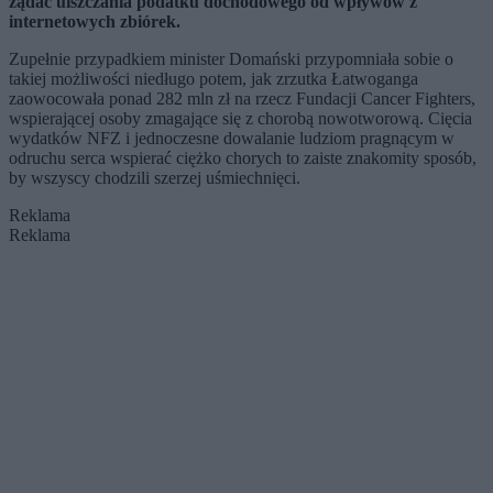
żądać uiszczania podatku dochodowego od wpływów z
internetowych zbiórek.
Zupełnie przypadkiem minister Domański przypomniała sobie o
takiej możliwości niedługo potem, jak zrzutka Łatwoganga
zaowocowała ponad 282 mln zł na rzecz Fundacji Cancer Fighters,
wspierającej osoby zmagające się z chorobą nowotworową. Cięcia
wydatków NFZ i jednoczesne dowalanie ludziom pragnącym w
odruchu serca wspierać ciężko chorych to zaiste znakomity sposób,
by wszyscy chodzili szerzej uśmiechnięci.
Reklama
Reklama