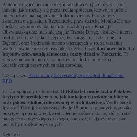
Podobnie rażące poczucie niesprawiedliwości przełożyło się na
emocje, jakie rozlały się przez media społecznościowe po próbie
uniemożliwienia nagradzania lodami dzieci w Pszczynie za
świadectwo z paskiem. Rzeczniczka praw dziecka Monika Horna-
Cieślak, wypromowana na to stanowisko przez Koalicję
Obywatelską oraz nieistniejącą już Trzecią Drogę, obsłużyła interes
osoby, która przesłała do jej urzędu skargę na „Lodziarnię pod
Dębem”, oraz środowisk mocno wierzących w to, że wszelkie
wartościowanie niszczy psychikę dziecka. Czyli
darmowe lody dla
kujonów zdewastują samoocenę reszty dzieci w Pszczynie.
To
zagrożenie warte było zaszantażowania lodziarni groźbą
konsekwencji prawnych za taką zbrodnię.
Czytaj także:
Afera o lody za czerwony pasek. Jest tłumaczenie
RPD
I znów spójrzmy na kontekst.
Od kilku lat rośnie liczba Polaków
krytycznie oceniających to, jak funkcjonują szkoły publiczne
oraz jakość edukacji oferowanej w nich dzieciom.
Wedle badań
Ipsos z 2024 r. już wówczas jedynie 18 proc. zapytanych wyraziło
pozytywną opinię w tej kwestii. Jednocześnie rodzice, których stać
na opłacenie wysokiego czesnego, coraz częściej przenoszą swe
pociechy do szkół prywatnych.
Reklama