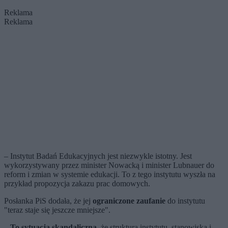
Reklama
Reklama
– Instytut Badań Edukacyjnych jest niezwykle istotny. Jest
wykorzystywany przez minister Nowacką i minister Lubnauer do
reform i zmian w systemie edukacji. To z tego instytutu wyszła na
przykład propozycja zakazu prac domowych.
Posłanka PiS dodała, że jej
ograniczone zaufanie
do instytutu
"teraz staje się jeszcze mniejsze".
–
To sytuacja skandaliczna
, że struktura instytutu, stanowiska i