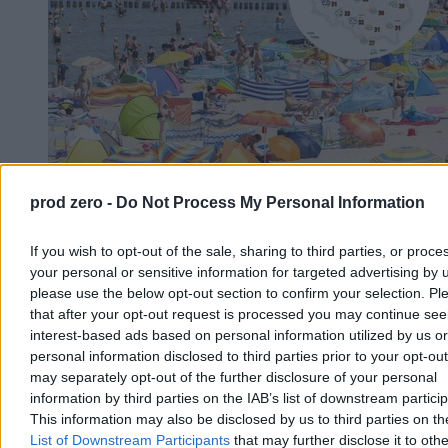
prod zero -
Do Not Process My Personal Information
Chwila ochłody, ale potem lato nie odpuści. Mamy
nową wakacyjną prognozę
If you wish to opt-out of the sale, sharing to third parties, or proce
your personal or sensitive information for targeted advertising by 
Po fali upałów, w trakcie których temperatury sięgały 40 st. C,
please use the below opt-out section to confirm your selection. Pl
czeka nas ochłodzenie. Jak podają meteorolodzy, nie potrwa ono
that after your opt-out request is processed you may continue see
długo. – Lato nie odpuszcza, choć okresy cieplejsze będą
przeplatały się z chłodniejszymi – zapowiedział w rozmowie z
interest-based ads based on personal information utilized by us or
Zero.pl Przemysław Makarewicz z Instytutu Meteorologii i
personal information disclosed to third parties prior to your opt-ou
Gospodarki Wodnej.
may separately opt-out of the further disclosure of your personal
information by third parties on the IAB’s list of downstream partici
This information may also be disclosed by us to third parties on t
List of Downstream Participants
that may further disclose it to othe
Paweł Żurek