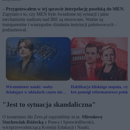
–
Przygotowałem w tej sprawie interpelację poselską do MEN
.
Zapytam o to, czy MEN było świadome tej sytuacji i jakie
mechanizmy nadzoru nad IBE są stosowane. Ważne są
transparentne i wiarygodne działania instytucji państwowych –
podsumował.
Wiceminister nauki: osoby
Habilitacja bliskiego stopnia, czyl
działające w układach często nie
kto pomógł reformatorowi polski
zdają sobie z tego sprawy
edukacji
"Jest to sytuacja skandaliczna"
O komentarz dla Zero.pl zapytaliśmy m.in.
Mirosławę
Stachowiak-Różecką
z Prawa i Sprawiedliwości,
wiceprzewodniczącą Komisji Edukacji i Nauki.