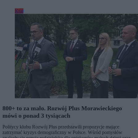
Kraj
800+ to za mało. Rozwój Plus Morawieckiego
mówi o ponad 3 tysiącach
Politycy klubu Rozwój Plus przedstawili propozycje mające
zatrzymać kryzys demograficzny w Polsce. Wśród pomysłów
znalazły się pensja rodzicielska dla opiekunów małych dzieci oraz