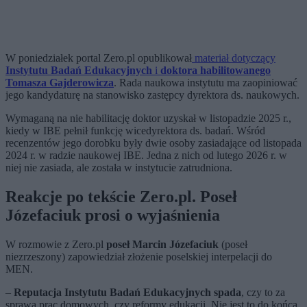
W poniedziałek portal Zero.pl opublikował
materiał dotyczący
Instytutu Badań Edukacyjnych
i
doktora habilitowanego
Tomasza Gajderowicza
. Rada naukowa instytutu ma zaopiniować
jego kandydaturę na stanowisko zastępcy
dyrektora ds. naukowych.
Wymaganą na nie habilitację doktor uzyskał w listopadzie 2025 r.,
kiedy w IBE pełnił funkcję wicedyrektora ds. badań. Wśród
recenzentów jego dorobku były dwie osoby zasiadające od listopada
2024 r. w radzie naukowej IBE. Jedna z nich od lutego 2026 r. w
niej nie zasiada, ale została w instytucie zatrudniona.
Reakcje po tekście Zero.pl. Poseł
Józefaciuk prosi o wyjaśnienia
W rozmowie z Zero.pl
poseł Marcin Józefaciuk
(poseł
niezrzeszony) zapowiedział złożenie poselskiej interpelacji do
MEN.
–
Reputacja Instytutu Badań Edukacyjnych spada
, czy to za
sprawą prac domowych, czy reformy edukacji. Nie jest to do końca