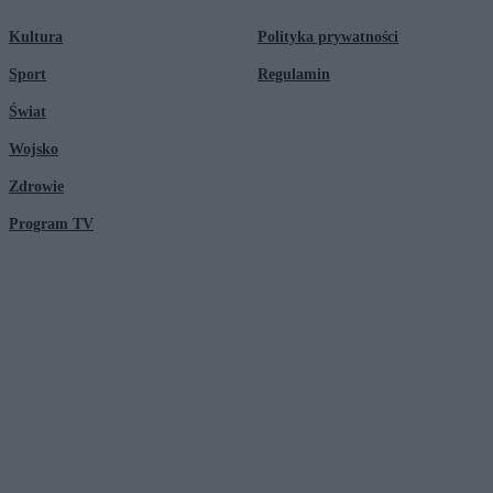
Kultura
Polityka prywatności
Sport
Regulamin
Świat
Wojsko
Zdrowie
Program TV
© 2026 Kanał Zero Spółka Akcyjna