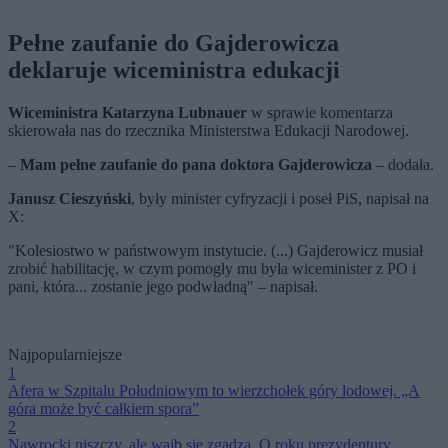
Pełne zaufanie do Gajderowicza
deklaruje wiceministra edukacji
Wiceministra Katarzyna Lubnauer
w sprawie komentarza
skierowała nas do rzecznika Ministerstwa Edukacji Narodowej.
–
Mam pełne zaufanie do pana doktora Gajderowicza
– dodała.
Janusz Cieszyński
, były minister cyfryzacji i poseł PiS, napisał na
X:
"Kolesiostwo w państwowym instytucie. (...) Gajderowicz musiał
zrobić habilitację, w czym pomogły mu była wiceminister z PO i
pani, która... zostanie jego podwładną" – napisał.
Najpopularniejsze
1
Afera w Szpitalu Południowym to wierzchołek góry lodowej. „A
góra może być całkiem spora”
2
Nawrocki niszczy, ale wajb się zgadza. O roku prezydentury