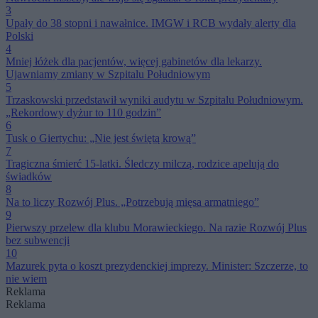
3
Upały do 38 stopni i nawałnice. IMGW i RCB wydały alerty dla
Polski
4
Mniej łóżek dla pacjentów, więcej gabinetów dla lekarzy.
Ujawniamy zmiany w Szpitalu Południowym
5
Trzaskowski przedstawił wyniki audytu w Szpitalu Południowym.
„Rekordowy dyżur to 110 godzin”
6
Tusk o Giertychu: „Nie jest świętą krową”
7
Tragiczna śmierć 15-latki. Śledczy milczą, rodzice apelują do
świadków
8
Na to liczy Rozwój Plus. „Potrzebują mięsa armatniego”
9
Pierwszy przelew dla klubu Morawieckiego. Na razie Rozwój Plus
bez subwencji
10
Mazurek pyta o koszt prezydenckiej imprezy. Minister: Szczerze, to
nie wiem
Reklama
Reklama