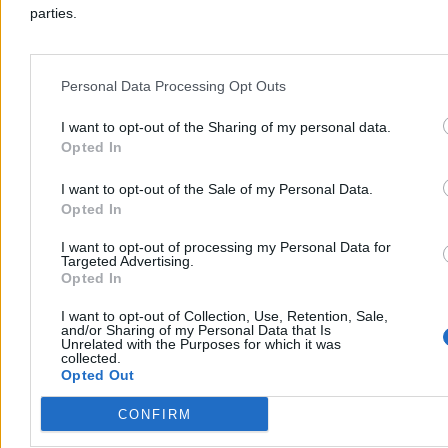
parties.
Dzisiaj 19:12
4 min
Kraj
Personal Data Processing Opt Outs
I want to opt-out of the Sharing of my personal data.
Opted In
I want to opt-out of the Sale of my Personal Data.
Opted In
I want to opt-out of processing my Personal Data for
Targeted Advertising.
Opted In
I want to opt-out of Collection, Use, Retention, Sale,
and/or Sharing of my Personal Data that Is
Unrelated with the Purposes for which it was
collected.
Opted Out
Kto się boi małżeństwa dwóch mężczyzn (albo
małżeństwa dwóch kobiet)?
CONFIRM
Komu szkodzi to, że państwo uzna więź, która już istnieje: prawną,