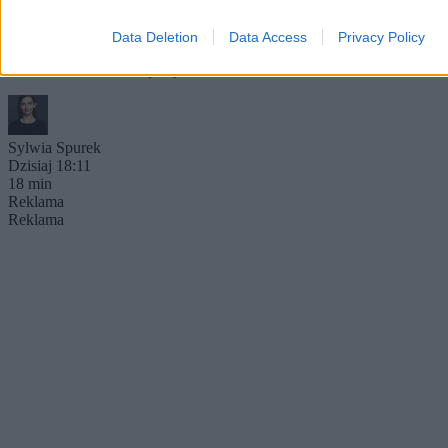
osobistą, rodzinną, życiową? Kogo i dlaczego boli to, że państwo
nazwie rzeczy po imieniu: małżeństwo – dwie osoby, wspólne
Data Deletion
Data Access
Privacy Policy
życie, wspólna odpowiedzialność? Kto właściwie boi się
małżeństwa dwóch mężczyzn albo dwóch kobiet?
Sylwia Spurek
Dzisiaj 18:11
18 min
Reklama
Reklama