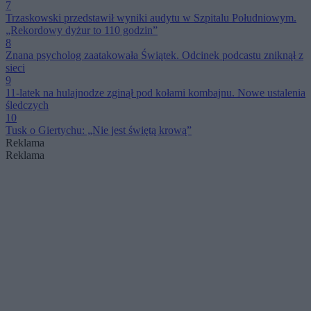
7
Trzaskowski przedstawił wyniki audytu w Szpitalu Południowym.
„Rekordowy dyżur to 110 godzin”
8
Znana psycholog zaatakowała Świątek. Odcinek podcastu zniknął z
sieci
9
11-latek na hulajnodze zginął pod kołami kombajnu. Nowe ustalenia
śledczych
10
Tusk o Giertychu: „Nie jest świętą krową”
Reklama
Reklama