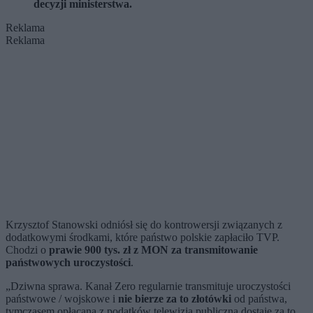
decyzji ministerstwa.
Reklama
Reklama
Krzysztof Stanowski odniósł się do kontrowersji związanych z
dodatkowymi środkami, które państwo polskie zapłaciło TVP.
Chodzi o
prawie 900 tys. zł
z MON
za transmitowanie
państwowych uroczystości
.
„Dziwna sprawa. Kanał Zero regularnie transmituje uroczystości
państwowe / wojskowe i
nie bierze za to złotówki
od państwa,
tymczasem opłacana z podatków telewizja publiczna dostaje za to