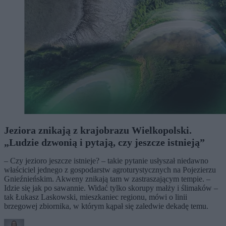
Jeziora znikają z krajobrazu Wielkopolski.
„Ludzie dzwonią i pytają, czy jeszcze istnieją”
– Czy jezioro jeszcze istnieje? – takie pytanie usłyszał niedawno
właściciel jednego z gospodarstw agroturystycznych na Pojezierzu
Gnieźnieńskim. Akweny znikają tam w zastraszającym tempie. –
Idzie się jak po sawannie. Widać tylko skorupy małży i ślimaków –
tak Łukasz Laskowski, mieszkaniec regionu, mówi o linii
brzegowej zbiornika, w którym kąpał się zaledwie dekadę temu.