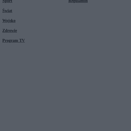
Sport
Regulamin
Świat
Wojsko
Zdrowie
Program TV
© 2026 Kanał Zero Spółka Akcyjna