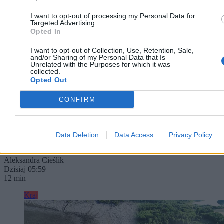
I want to opt-out of processing my Personal Data for
Targeted Advertising.
Opted In
„Ja to mogę nie wychodzić ze stroju”. Strażniczka
I want to opt-out of Collection, Use, Retention, Sale,
tradycji Żywiecczyzny
and/or Sharing of my Personal Data that Is
Unrelated with the Purposes for which it was
collected.
– Ja to mogę nie wychodzić ze stroju. Dla mnie większym
Opted Out
problemem jest założyć coś innego – mówi wesoło Irena Pietras.
Siwe włosy spięte w kok poprawia prawą dłonią. Na palcach mienią
CONFIRM
się złote pierścionki. Szyję zaś zdobią korale z najprawdziwszego
koralowca. Dobrze kontrastują z białą, haftowaną bluzką i zieloną
spódnicą w drobne kwiaty.
Data Deletion
Data Access
Privacy Policy
Aleksandra Cieślik
Dzisiaj 05:59
12 min
Kraj