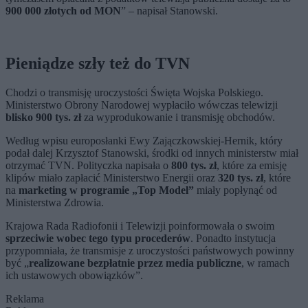
900 000 złotych od MON
” – napisał Stanowski.
Pieniądze szły też do TVN
Chodzi o transmisję uroczystości Święta Wojska Polskiego.
Ministerstwo Obrony Narodowej wypłaciło wówczas telewizji
blisko 900 tys. zł
za wyprodukowanie i transmisję obchodów.
Według wpisu europosłanki Ewy Zajączkowskiej-Hernik, który
podał dalej Krzysztof Stanowski, środki od innych ministerstw miał
otrzymać TVN. Polityczka napisała o
800 tys. zł
, które za emisję
klipów miało zapłacić Ministerstwo Energii oraz
320 tys. zł
, które
na
marketing w programie „Top Model”
miały popłynąć od
Ministerstwa Zdrowia.
Krajowa Rada Radiofonii i Telewizji poinformowała o swoim
sprzeciwie wobec tego typu procederów
. Ponadto instytucja
przypomniała, że transmisje z uroczystości państwowych powinny
być „
realizowane bezpłatnie przez media publiczne
, w ramach
ich ustawowych obowiązków”.
Reklama