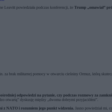
e Leavitt powiedziała podczas konferencji, że
Trump „omawiał” pr
in. za brak militarnej pomocy w otwarciu cieśniny Ormuz, którą skutec
ośredniej odpowiedzi na pytanie, czy podczas rozmowy za zamkn
ardzo otwartą” dyskusję między „dwoma dobrymi przyjaciółmi”.
mi z NATO i rozumiem jego punkt widzenia.
Jasno powiedział mi, co