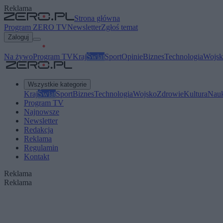
Reklama
Strona główna
Program ZERO TV
Newsletter
Zgłoś temat
Zaloguj
Na żywo
Program TV
Kraj
Świat
Sport
Opinie
Biznes
Technologia
Wojsk
Wszystkie kategorie
Kraj
Świat
Sport
Biznes
Technologia
Wojsko
Zdrowie
Kultura
Nau
Program TV
Najnowsze
Newsletter
Redakcja
Reklama
Regulamin
Kontakt
Reklama
Reklama