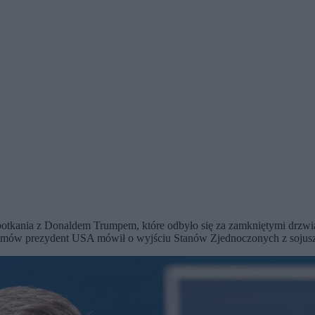
potkania z Donaldem Trumpem, które odbyło się za zamkniętymi drzwia
rozmów prezydent USA mówił o wyjściu Stanów Zjednoczonych z sojus