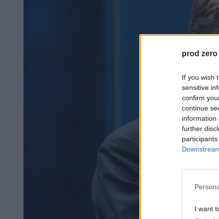
prod zero
If you wish 
sensitive in
confirm you
continue se
information 
further disc
participants
Downstream 
Persona
I want t