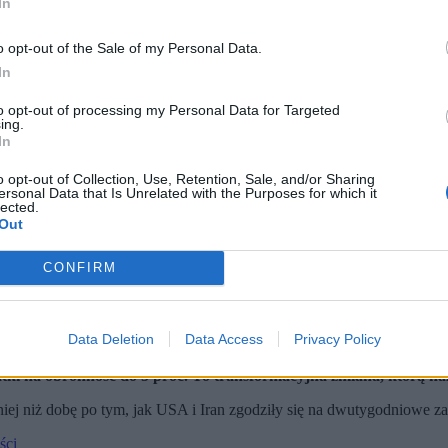
In
o opt-out of the Sale of my Personal Data.
In
to opt-out of processing my Personal Data for Targeted
ing.
In
o opt-out of Collection, Use, Retention, Sale, and/or Sharing
ersonal Data that Is Unrelated with the Purposes for which it
lected.
Out
CONFIRM
Data Deletion
Data Access
Privacy Policy
otyczyła m.in. rozczarowania Białego Domu postawą sojusznikó
 wyjście USA z paktu. Przyznał jedynie, że Amerykanie są zawied
atki na obronność do 5 proc. To transformacyjna zmiana, którą 
niej niż dobę po tym, jak USA i Iran zgodziły się na dwutygodniowe za
ści