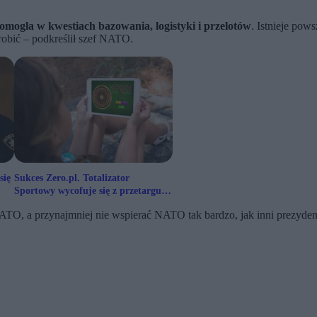
mogła w kwestiach bazowania, logistyki i przelotów
. Istnieje pow
robić – podkreślił szef NATO.
się
Sukces Zero.pl. Totalizator
Sportowy wycofuje się z przetargu
na reklamę hazardu wśród
NATO, a przynajmniej nie wspierać NATO tak bardzo, jak inni prezyd
nieletnich