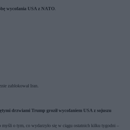
óbę wycofania USA z NATO
.
znie zablokował Iran.
iętymi drzwiami Trump groził wycofaniem USA z sojuszu
 myśli o tym, co wydarzyło się w ciągu ostatnich kilku tygodni –