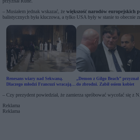
przyznał Rutte.
– Musiałem jednak wskazać, że
większość narodów europejskich po
balistycznych była kluczowa, a tylko USA były w stanie to obecnie z
Renesans wiary nad Sekwaną.
„Demon z Gilgo Beach” przyznał 
Dlaczego młodzi Francuzi wracają
do zbrodni. Zabił osiem kobiet
do Kościoła?
– Czy prezydent powiedział, że zamierza spróbować wycofać się z 
Reklama
Reklama