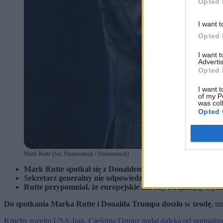
Opted 
I want t
Opted 
I want 
Advertis
Opted 
I want t
of my P
was col
Opted 
Mark Rutte (fot. Shutterstock / Shutterstock)
Mark Rutte spotkał się z Donaldem Trumpem. Rozmowa d
Sekretarz generalny nie odpowiedział wprost na pytanie o
Rutte przypomniał, że europejskie narody zwiększyły wyd
Do spotkania Marka Rutte i Donalda Trumpa doszło w środę
, m
Kruchy rozejm USA-Iran. Cieśnina Ormuz nadal daleka od normalno