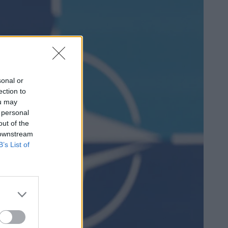
sonal or
ection to
ou may
 personal
out of the
 downstream
B’s List of