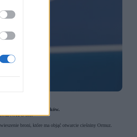
w z NATO.
zeni postawą innych członków.
nazwał NATO 3.0.
wieszenie broni, które ma objąć otwarcie cieśniny Ormuz.