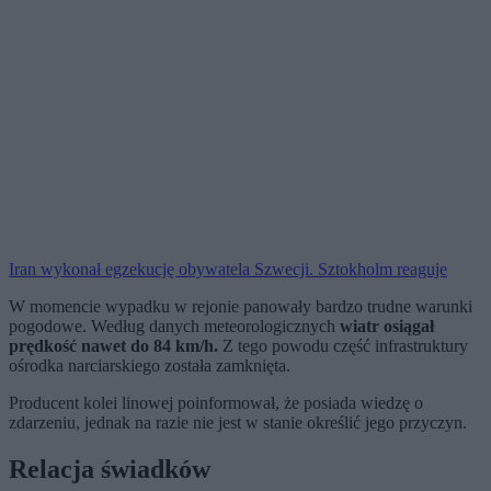
Iran wykonał egzekucję obywatela Szwecji. Sztokholm reaguje
W momencie wypadku w rejonie panowały bardzo trudne warunki
pogodowe. Według danych meteorologicznych
wiatr osiągał
prędkość nawet do 84 km/h.
Z tego powodu część infrastruktury
ośrodka narciarskiego została zamknięta.
Producent kolei linowej poinformował, że posiada wiedzę o
zdarzeniu, jednak na razie nie jest w stanie określić jego przyczyn.
Relacja świadków