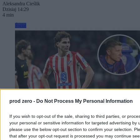
Aleksandra Cieślik
Dzisiaj 14:29
4 min
Świat
prod zero -
Do Not Process My Personal Information
If you wish to opt-out of the sale, sharing to third parties, or proce
your personal or sensitive information for targeted advertising by 
Miał zastąpić Lewandowskiego w Barcelonie.
please use the below opt-out section to confirm your selection. Pl
Klub nie zgodził się na transfer
that after your opt-out request is processed you may continue see