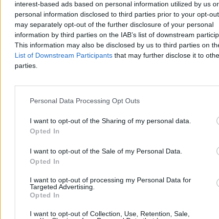
interest-based ads based on personal information utilized by us or
FC Barcelona nie ukrywała, że to Julian Alvarez ma być następcą
Roberta Lewandowskiego. Polak odszedł z Katalonii przed dwoma
personal information disclosed to third parties prior to your opt-ou
miesiącami, a nowego napastnika dalej nie ma w klubie. I, jak
may separately opt-out of the further disclosure of your personal
informują media, jeszcze przed kilka tygodni nie będzie. – Nie
information by third parties on the IAB’s list of downstream partici
pozwolimy Julianowi opuścić klubu – zapowiedział trener Atletico
This information may also be disclosed by us to third parties on t
Diego Simeone.
List of Downstream Participants
that may further disclose it to othe
parties.
Paweł Żurek
Dzisiaj 14:01
Personal Data Processing Opt Outs
4 min
Reklama
I want to opt-out of the Sharing of my personal data.
Reklama
Opted In
I want to opt-out of the Sale of my Personal Data.
Opted In
I want to opt-out of processing my Personal Data for
Targeted Advertising.
Opted In
I want to opt-out of Collection, Use, Retention, Sale,