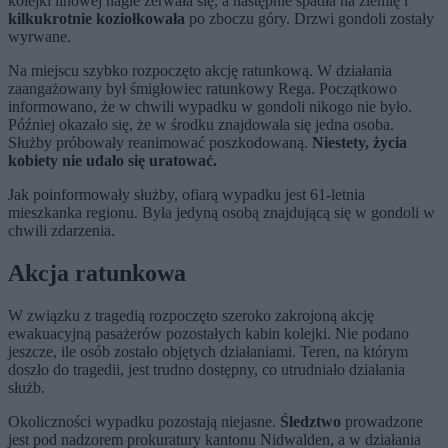
kolejki linowej nagle zerwała się, a następnie spadła na ziemię i
kilkukrotnie koziołkowała
po zboczu góry. Drzwi gondoli zostały
wyrwane.
Na miejscu szybko rozpoczęto akcję ratunkową. W działania
zaangażowany był śmigłowiec ratunkowy Rega. Początkowo
informowano, że w chwili wypadku w gondoli nikogo nie było.
Później okazało się, że w środku znajdowała się jedna osoba.
Służby próbowały reanimować poszkodowaną.
Niestety, życia
kobiety nie udało się uratować.
Jak poinformowały służby, ofiarą wypadku jest 61-letnia
mieszkanka regionu. Była jedyną osobą znajdującą się w gondoli w
chwili zdarzenia.
Akcja ratunkowa
W związku z tragedią rozpoczęto szeroko zakrojoną akcję
ewakuacyjną pasażerów pozostałych kabin kolejki. Nie podano
jeszcze, ile osób zostało objętych działaniami. Teren, na którym
doszło do tragedii, jest trudno dostępny, co utrudniało działania
służb.
Okoliczności wypadku pozostają niejasne.
Śledztwo
prowadzone
jest pod nadzorem prokuratury kantonu Nidwalden, a w działania