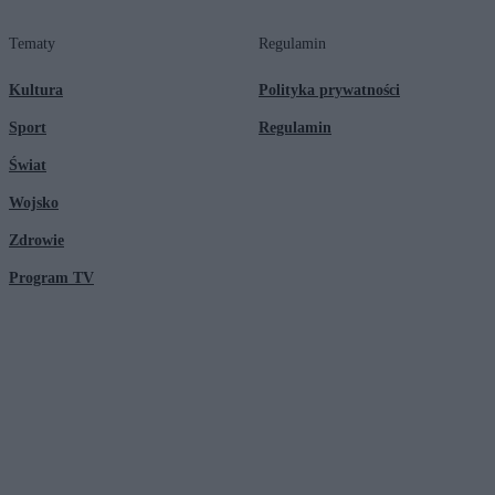
Tematy
Regulamin
Kultura
Polityka prywatności
Sport
Regulamin
Świat
Wojsko
Zdrowie
Program TV
© 2026 Kanał Zero Spółka Akcyjna