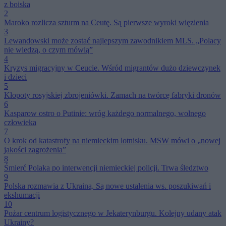
z boiska
2
Maroko rozlicza szturm na Ceutę. Są pierwsze wyroki więzienia
3
Lewandowski może zostać najlepszym zawodnikiem MLS. „Polacy
nie wiedzą, o czym mówią”
4
Kryzys migracyjny w Ceucie. Wśród migrantów dużo dziewczynek
i dzieci
5
Kłopoty rosyjskiej zbrojeniówki. Zamach na twórcę fabryki dronów
6
Kasparow ostro o Putinie: wróg każdego normalnego, wolnego
człowieka
7
O krok od katastrofy na niemieckim lotnisku. MSW mówi o „nowej
jakości zagrożenia”
8
Śmierć Polaka po interwencji niemieckiej policji. Trwa śledztwo
9
Polska rozmawia z Ukrainą. Są nowe ustalenia ws. poszukiwań i
ekshumacji
10
Pożar centrum logistycznego w Jekaterynburgu. Kolejny udany atak
Ukrainy?