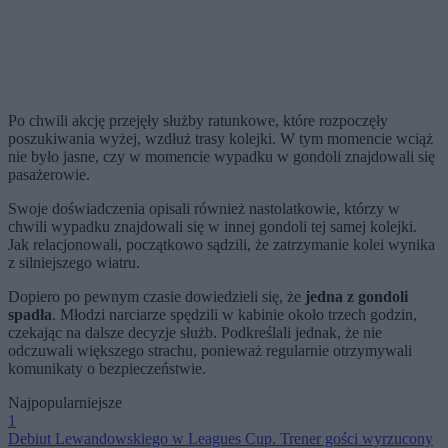
Po chwili akcję przejęły służby ratunkowe, które rozpoczęły
poszukiwania wyżej, wzdłuż trasy kolejki. W tym momencie wciąż
nie było jasne, czy w momencie wypadku w gondoli znajdowali się
pasażerowie.
Swoje doświadczenia opisali również nastolatkowie, którzy w
chwili wypadku znajdowali się w innej gondoli tej samej kolejki.
Jak relacjonowali, początkowo sądzili, że zatrzymanie kolei wynika
z silniejszego wiatru.
Dopiero po pewnym czasie dowiedzieli się, że
jedna z gondoli
spadła
. Młodzi narciarze spędzili w kabinie około trzech godzin,
czekając na dalsze decyzje służb. Podkreślali jednak, że nie
odczuwali większego strachu, ponieważ regularnie otrzymywali
komunikaty o bezpieczeństwie.
Najpopularniejsze
1
Debiut Lewandowskiego w Leagues Cup. Trener gości wyrzucony