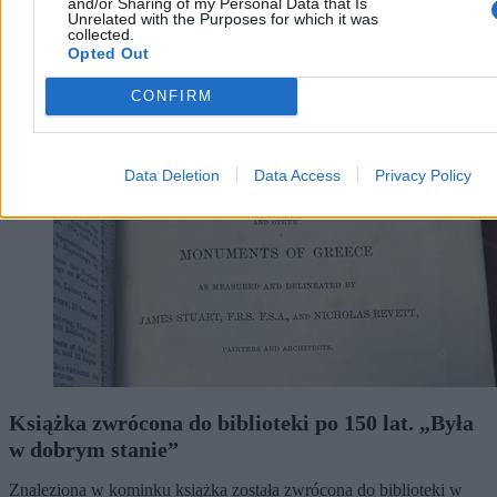
and/or Sharing of my Personal Data that Is
Unrelated with the Purposes for which it was
collected.
Opted Out
Świat
CONFIRM
Data Deletion
Data Access
Privacy Policy
Książka zwrócona do biblioteki po 150 lat. „Była
w dobrym stanie”
Znaleziona w kominku książka została zwrócona do biblioteki w