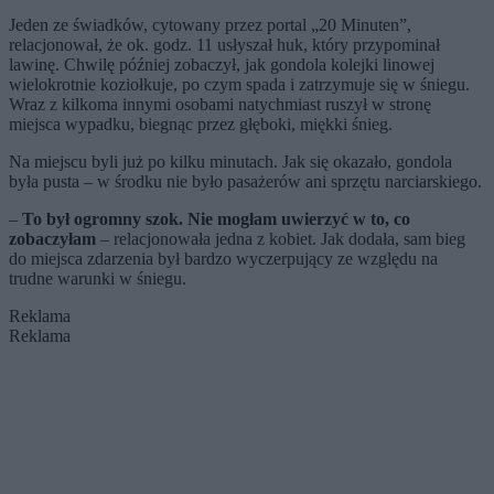
Jeden ze świadków, cytowany przez portal „20 Minuten”,
relacjonował, że ok. godz. 11 usłyszał huk, który przypominał
lawinę. Chwilę później zobaczył, jak gondola kolejki linowej
wielokrotnie koziołkuje, po czym spada i zatrzymuje się w śniegu.
Wraz z kilkoma innymi osobami natychmiast ruszył w stronę
miejsca wypadku, biegnąc przez głęboki, miękki śnieg.
Na miejscu byli już po kilku minutach. Jak się okazało, gondola
była pusta – w środku nie było pasażerów ani sprzętu narciarskiego.
–
To był ogromny szok. Nie mogłam uwierzyć w to, co
zobaczyłam
– relacjonowała jedna z kobiet. Jak dodała, sam bieg
do miejsca zdarzenia był bardzo wyczerpujący ze względu na
trudne warunki w śniegu.
Reklama
Reklama