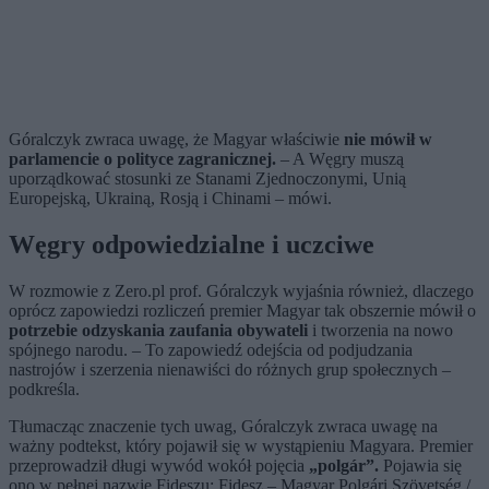
Góralczyk zwraca uwagę, że Magyar właściwie
nie mówił w
parlamencie o polityce zagranicznej.
– A Węgry muszą
uporządkować stosunki ze Stanami Zjednoczonymi, Unią
Europejską, Ukrainą, Rosją i Chinami – mówi.
Węgry odpowiedzialne i uczciwe
W rozmowie z Zero.pl prof. Góralczyk wyjaśnia również, dlaczego
oprócz zapowiedzi rozliczeń premier Magyar tak obszernie mówił o
potrzebie odzyskania zaufania obywateli
i tworzenia na nowo
spójnego narodu. – To zapowiedź odejścia od podjudzania
nastrojów i szerzenia nienawiści do różnych grup społecznych –
podkreśla.
Tłumacząc znaczenie tych uwag, Góralczyk zwraca uwagę na
ważny podtekst, który pojawił się w wystąpieniu Magyara. Premier
przeprowadził długi wywód wokół pojęcia
„polgár”.
Pojawia się
ono w pełnej nazwie Fideszu: Fidesz – Magyar Polgári Szövetség /