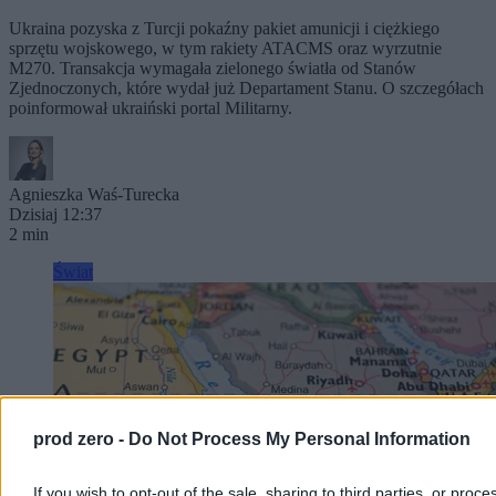
Ukraina pozyska z Turcji pokaźny pakiet amunicji i ciężkiego
sprzętu wojskowego, w tym rakiety ATACMS oraz wyrzutnie
M270. Transakcja wymagała zielonego światła od Stanów
Zjednoczonych, które wydał już Departament Stanu. O szczegółach
poinformował ukraiński portal Militarny.
Agnieszka Waś-Turecka
Dzisiaj 12:37
2 min
Świat
prod zero -
Do Not Process My Personal Information
If you wish to opt-out of the sale, sharing to third parties, or proce