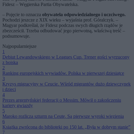
Fidesz – Węgierska Partia Obywatelska.
– Pojęcie to oznacza
obywatela odpowiedzialnego i uczciwego.
Pochodzi jeszcze z XIX wieku – wyjaśnia prof. Góralczyk. –
Magyar podkreślał, że Fidesz podczas swych długich rządów je
zbezcześcił. Trzeba odbudować jego pierwotną, właściwą treść –
podsumowuje.
Najpopularniejsze
1
Debiut Lewandowskiego w Leagues Cup. Trener gości wyrzucony
z boiska
2
Ranking europejskich wywiadów. Polska w pierwszej dziesiątce
3
Kryzys migracyjny w Ceucie. Wśród migrantów dużo dziewczynek
i dzieci
4
Prezes argentyńskiej federacji o Messim. Mówił o zakończeniu
kariery gwiazdy
5
Maroko rozlicza szturm na Ceutę. Są pierwsze wyroki więzienia
6
Książka zwrócona do biblioteki po 150 lat. „Była w dobrym stanie”
7