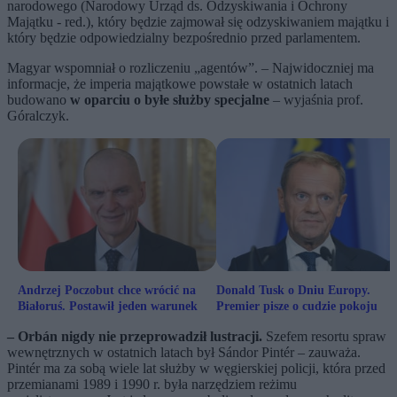
narodowego (Narodowy Urząd ds. Odzyskiwania i Ochrony
Majątku - red.), który będzie zajmował się odzyskiwaniem majątku i
który będzie odpowiedzialny bezpośrednio przed parlamentem.
Magyar wspomniał o rozliczeniu „agentów”. – Najwidoczniej ma
informacje, że imperia majątkowe powstałe w ostatnich latach
budowano
w oparciu o byłe służby specjalne
– wyjaśnia prof.
Góralczyk.
Andrzej Poczobut chce wrócić na
Donald Tusk o Dniu Europy.
Białoruś. Postawił jeden warunek
Premier pisze o cudzie pokoju
– Orbán nigdy nie przeprowadził lustracji.
Szefem resortu spraw
wewnętrznych w ostatnich latach był Sándor Pintér – zauważa.
Pintér ma za sobą wiele lat służby w węgierskiej policji, która przed
przemianami 1989 i 1990 r. była narzędziem reżimu