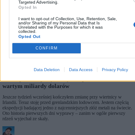
Targeted Advertising.
Opted In
I want to opt-out of Collection, Use, Retention, Sale,
and/or Sharing of my Personal Data that Is
Unrelated with the Purposes for which it was
collected.
Opted Out
CONFIRM
Data Deletion
Data Access
Privacy Policy
Złoto, pallad i platyna. Życie i praca na złożu
wartym miliardy dolarów
Jeszcze tydzień wcześniej kończyłem zmianę przy wiertnicy w
Irlandii. Teraz stoję przed grenlandzkim lodowcem. Jestem częścią
ekspedycji badającej jedno z najcenniejszych złóż metali na świecie.
Oto historia pierwszych dni wyprawy – zanim w ogóle pierwszy
rdzeń wyjechał ze skały.