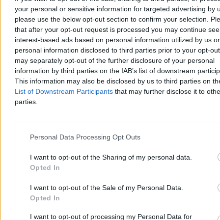
your personal or sensitive information for targeted advertising by 
please use the below opt-out section to confirm your selection. Pl
that after your opt-out request is processed you may continue see
interest-based ads based on personal information utilized by us or
personal information disclosed to third parties prior to your opt-ou
Atak na rafinerię Aramco. Huti uderzyli w
may separately opt-out of the further disclosure of your personal
saudyjskiego giganta
information by third parties on the IAB’s list of downstream partici
This information may also be disclosed by us to third parties on t
Jemeńscy rebelianci Huti ogłosili, że przeprowadzili atak dronowy
List of Downstream Participants
that may further disclose it to othe
na saudyjską rafinerię naftową Aramco w Dżizanie nad Morzem
parties.
Czerwonym. W zakładzie przetwarzającym 400 tys. baryłek ropy
dziennie wybuchł pożar. Saudyjskie służby opanowały ogień, a w
zdarzeniu nikt nie ucierpiał.
Personal Data Processing Opt Outs
I want to opt-out of the Sharing of my personal data.
Agnieszka Waś-Turecka
Opted In
Dzisiaj 11:56
2 min
I want to opt-out of the Sale of my Personal Data.
Świat
Opted In
I want to opt-out of processing my Personal Data for