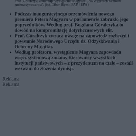
Prof. Góralczyk komentuje wystąpienie Magyara: „Na Węgrzech zachodzi
zmiana systemowa”. (fot. Tibor Illyes / PAP / EPA)
Podczas inauguracyjnego przemówienia nowego
premiera Pétera Magyara w parlamencie zabrakło jego
poprzedników. Według prof. Bogdana Góralczyka to
dowód na kompromitację dotychczasowych elit.
Prof. Góralczyk zwraca uwagę na zapowiedź rozliczeń i
powstanie Narodowego Urzędu ds. Odzyskiwania i
Ochrony Majątku.
Według profesora, wystąpienie Magyara zapowiada
wręcz systemową zmianę. Kierownicy wszystkich
instytucji państwowych – z prezydentem na czele – zostali
wezwani do złożenia dymisji.
Reklama
Reklama