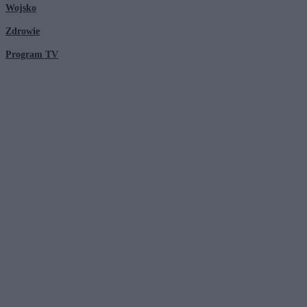
Wojsko
Zdrowie
Program TV
© 2026 Kanał Zero Spółka Akcyjna