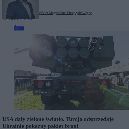
Tagi:
fundusze europejskie
Péter Magyar
Unia Europejska
Węgry
Zobacz również
Świat
USA dały zielone światło. Turcja odsprzedaje
Ukrainie pokaźny pakiet broni