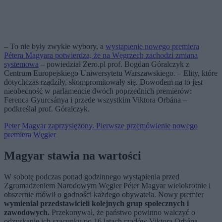
– To nie były zwykłe wybory, a
wystąpienie nowego premiera
Pétera Magyara potwierdza, że na Węgrzech zachodzi zmiana
systemowa
– powiedział Zero.pl prof. Bogdan Góralczyk z
Centrum Europejskiego Uniwersytetu Warszawskiego. – Elity, które
dotychczas rządziły, skompromitowały się. Dowodem na to jest
nieobecność w parlamencie dwóch poprzednich premierów:
Ferenca Gyurcsánya i przede wszystkim Viktora Orbána –
podkreślał prof. Góralczyk.
Peter Magyar zaprzysiężony. Pierwsze przemówienie nowego
premiera Węgier
Magyar stawia na wartości
W sobotę podczas ponad godzinnego wystąpienia przed
Zgromadzeniem Narodowym Węgier Péter Magyar wielokrotnie i
obszernie mówił o godności każdego obywatela. Nowy premier
wymieniał przedstawicieli kolejnych grup społecznych i
zawodowych.
Przekonywał, że państwo powinno walczyć o
odzyskanie ich szacunku po 16 latach rządów Viktora Orbána.