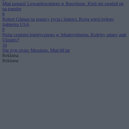
Miał zastąpić Lewandowskiego w Barcelonie. Klub nie zgodził się
na transfer
8
Robert Gilman na granicy życia i śmierci. Rosja więzi byłego
żołnierza USA
9
Pożar centrum logistycznego w Jekaterynburgu. Kolejny udany atak
Ukrainy?
10
Nie żyje ojciec Messiego. Miał 68 lat
Reklama
Reklama