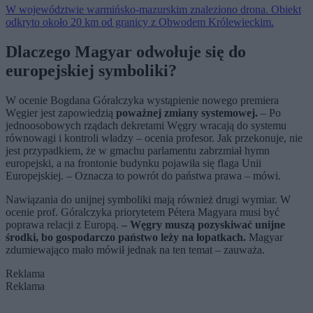
W województwie warmińsko-mazurskim znaleziono drona. Obiekt
odkryto około 20 km od granicy z Obwodem Królewieckim.
Dlaczego Magyar odwołuje się do
europejskiej symboliki?
W ocenie Bogdana Góralczyka wystąpienie nowego premiera
Węgier jest zapowiedzią
poważnej zmiany systemowej.
– Po
jednoosobowych rządach dekretami Węgry wracają do systemu
równowagi i kontroli władzy – ocenia profesor. Jak przekonuje, nie
jest przypadkiem, że w gmachu parlamentu zabrzmiał hymn
europejski, a na frontonie budynku pojawiła się flaga Unii
Europejskiej. – Oznacza to powrót do państwa prawa – mówi.
Nawiązania do unijnej symboliki mają również drugi wymiar. W
ocenie prof. Góralczyka priorytetem Pétera Magyara musi być
poprawa relacji z Europą.
– Węgry muszą pozyskiwać unijne
środki, bo gospodarczo państwo leży na łopatkach.
Magyar
zdumiewająco mało mówił jednak na ten temat – zauważa.
Reklama
Reklama