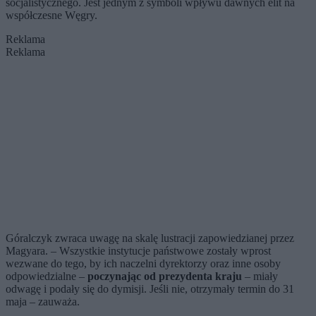
socjalistycznego. Jest jednym z symboli wpływu dawnych elit na
współczesne Węgry.
Reklama
Reklama
Góralczyk zwraca uwagę na skalę lustracji zapowiedzianej przez
Magyara. – Wszystkie instytucje państwowe zostały wprost
wezwane do tego, by ich naczelni dyrektorzy oraz inne osoby
odpowiedzialne –
poczynając od prezydenta kraju
– miały
odwagę i podały się do dymisji. Jeśli nie, otrzymały termin do 31
maja – zauważa.