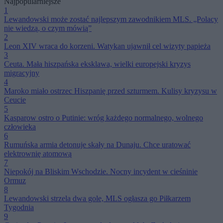
Najpopularniejsze
1
Lewandowski może zostać najlepszym zawodnikiem MLS. „Polacy
nie wiedzą, o czym mówią”
2
Leon XIV wraca do korzeni. Watykan ujawnił cel wizyty papieża
3
Ceuta. Mała hiszpańska eksklawa, wielki europejski kryzys
migracyjny
4
Maroko miało ostrzec Hiszpanię przed szturmem. Kulisy kryzysu w
Ceucie
5
Kasparow ostro o Putinie: wróg każdego normalnego, wolnego
człowieka
6
Rumuńska armia detonuje skały na Dunaju. Chce uratować
elektrownię atomową
7
Niepokój na Bliskim Wschodzie. Nocny incydent w cieśninie
Ormuz
8
Lewandowski strzela dwa gole, MLS ogłasza go Piłkarzem
Tygodnia
9