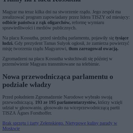
Magyar ma teraz kilka dni na stworzenie rządu. Jego zespół ma
zrealizować program zapowiadany przez lidera TISZY od miesięcy:
odbicie państwa z rąk oligarchów,
reformę wymiaru
sprawiedliwości i mediów publicznych.
Na placu Kossutha, przed siedzibą parlamentu, pojawiły się
tysiące
ludzi.
Gdy prezydent Tamas Sulyok ogłosił, że zamierza powierzyć
misję tworzenia rządu Magyarowi,
tłum zareagował owacją.
Zgromadzeni na placu Kossutha wsłuchiwali się później w
przemówienie Magyara transmitowane na telebimie.
Nowa przewodnicząca parlamentu o
podziale władzy
Przed południem Zgromadzenie Narodowe wybrało swoją
przewodniczącą.
193 ze 195 parlamentarzystów,
którzy wzięli
udział w głosowaniu, głosowało na wiceprzewodniczącą partii
TISZA Ágnes Forsthoffer.
Brak sprzętu i żarty Zełenskiego. Nietypowe kulisy parady w
Moskwie