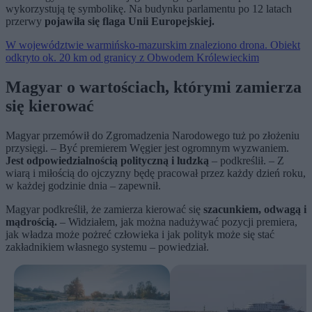
wykorzystują tę symbolikę. Na budynku parlamentu po 12 latach
przerwy
pojawiła się flaga Unii Europejskiej.
W województwie warmińsko-mazurskim znaleziono drona. Obiekt
odkryto ok. 20 km od granicy z Obwodem Królewieckim
Magyar o wartościach, którymi zamierza
się kierować
Magyar przemówił do Zgromadzenia Narodowego tuż po złożeniu
przysięgi. – Być premierem Węgier jest ogromnym wyzwaniem.
Jest odpowiedzialnością polityczną i ludzką
– podkreślił. – Z
wiarą i miłością do ojczyzny będę pracował przez każdy dzień roku,
w każdej godzinie dnia – zapewnił.
Magyar podkreślił, że zamierza kierować się
szacunkiem, odwagą i
mądrością.
– Widziałem, jak można nadużywać pozycji premiera,
jak władza może pożreć człowieka i jak polityk może się stać
zakładnikiem własnego systemu – powiedział.