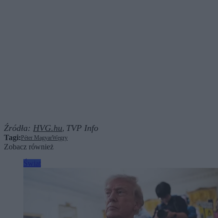
Źródła:
HVG.hu
TVP Info
,
Tagi:
Péter Magyar
Węgry
Zobacz również
Świat