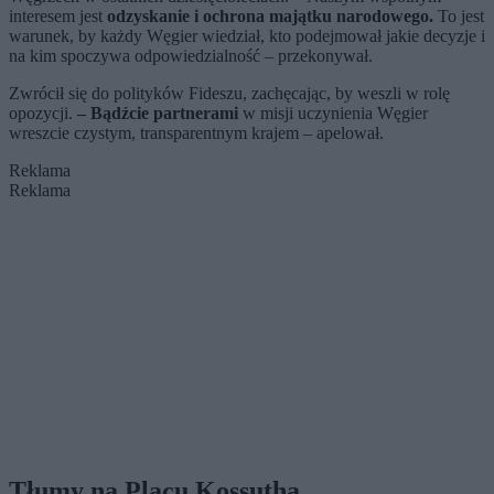
interesem jest
odzyskanie i ochrona majątku narodowego.
To jest
warunek, by każdy Węgier wiedział, kto podejmował jakie decyzje i
na kim spoczywa odpowiedzialność – przekonywał.
Zwrócił się do polityków Fideszu, zachęcając, by weszli w rolę
opozycji.
– Bądźcie partnerami
w misji uczynienia Węgier
wreszcie czystym, transparentnym krajem – apelował.
Reklama
Reklama
Tłumy na Placu Kossutha