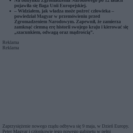
Na budynku Zgromadzenia Narodowego po 12 latach
pojawiła się flaga Unii Europejskiej.
– Widziałem, jak władza może pożreć człowieka –
powiedział Magyar w przemówieniu przed
Zgromadzeniem Narodowym. Zapewnił, że zamierza
zamknąć ciemną erę historii swojego kraju i kierować się
„szacunkiem, odwagą oraz mądrością”.
Reklama
Reklama
Zaprzysiężenie nowego rządu odbywa się 9 maja, w Dzień Europy.
Peter Magyar i członkowie jego nowego gabinetu w pełni