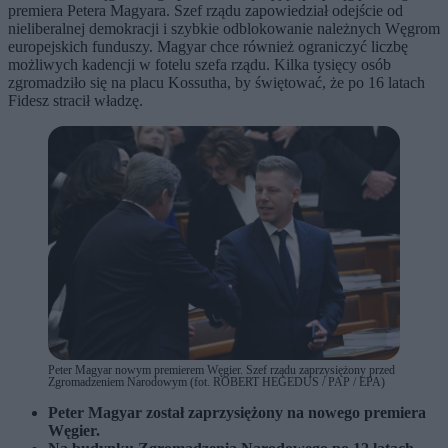
premiera Petera Magyara. Szef rządu zapowiedział odejście od
nieliberalnej demokracji i szybkie odblokowanie należnych Węgrom
europejskich funduszy. Magyar chce również ograniczyć liczbę
możliwych kadencji w fotelu szefa rządu. Kilka tysięcy osób
zgromadziło się na placu Kossutha, by świętować, że po 16 latach
Fidesz stracił władzę.
Peter Magyar nowym premierem Węgier. Szef rządu zaprzysiężony przed
Zgromadzeniem Narodowym (fot. ROBERT HEGEDUS / PAP / EPA)
Peter Magyar został zaprzysiężony na nowego premiera
Węgier.