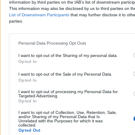
information by third parties on the IAB’s list of downstream partici
czerwonej kartce w 78. minucie. Robert Lewandowski nie trafił do
This information may also be disclosed by us to third parties on t
siatki, mimo kilku prób.
List of Downstream Participants
that may further disclose it to othe
parties.
Tomasz Pałasz
Dzisiaj 04:40
Personal Data Processing Opt Outs
3 min
Świat
I want to opt-out of the Sharing of my personal data.
Opted In
I want to opt-out of the Sale of my Personal Data.
Opted In
I want to opt-out of processing my Personal Data for
Targeted Advertising.
Opted In
I want to opt-out of Collection, Use, Retention, Sale,
and/or Sharing of my Personal Data that Is
Unrelated with the Purposes for which it was
collected.
Opted Out