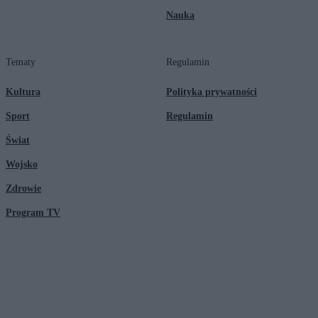
Nauka
Tematy
Regulamin
Kultura
Polityka prywatności
Sport
Regulamin
Świat
Wojsko
Zdrowie
Program TV
© 2026 Kanał Zero Spółka Akcyjna