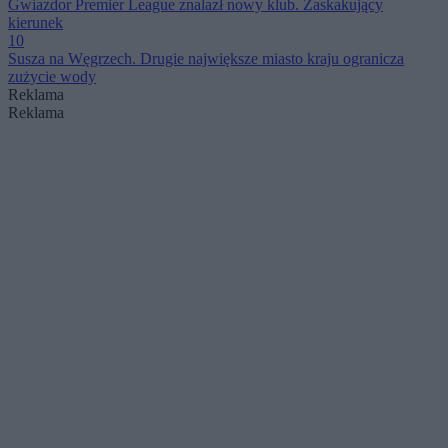
Gwiazdor Premier League znalazł nowy klub. Zaskakujący
kierunek
10
Susza na Węgrzech. Drugie największe miasto kraju ogranicza
zużycie wody
Reklama
Reklama