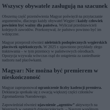
Wszyscy obywatele zasługują na szacunek
Obszerną część przemówienia Magyar poświęcił na przytaczanie
argumentów, dlaczego każdy obywatel Węgier i
każdy człowiek
powinien być ważny dla państwa.
Wyliczał przedstawicieli
kolejnych zawodów. Przekonywał, że państwo powinno być im
wdzięczne.
Magyar przeprosił również
nieletnich podopiecznych węgierskich
placówek opiekuńczych.
W 2025 r. ujawniono przykłady złego
traktowania – w tym przemocy w państwowych ośrodkach.
Opozycja wzywała wówczas rząd do ustąpienia za zaniedbanie
nadzoru nad placówkami.
Magyar: Nie można być premierem w
nieskończoność
Magyar zaproponował
ograniczenie liczby kadencji premiera.
Deklaracja spotkała się z owacją większej części członków
Zgromadzenia Narodowego.
Zapowiedział również
ujawnienie „agentów”
aktywnych na
Węgrzech w ostatnich dziesięcioleciach. – Naszym wspólnym