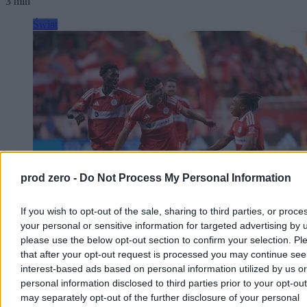
3 min
Świat
prod zero -
Do Not Process My Personal Information
If you wish to opt-out of the sale, sharing to third parties, or proce
your personal or sensitive information for targeted advertising by 
Debiut Lewandowskiego w Leagues Cup. Trener
please use the below opt-out section to confirm your selection. Pl
that after your opt-out request is processed you may continue see
gości wyrzucony z boiska
interest-based ads based on personal information utilized by us or
Chicago Fire wygrywa 2:0 z Club Necaxa w pierwszym meczu
personal information disclosed to third parties prior to your opt-ou
Leagues Cup 2026. Bramki zdobyli Jonathan Dean i Andrew
may separately opt-out of the further disclosure of your personal
Gutman, a trener gości Martín Varini został wyrzucony z boiska po