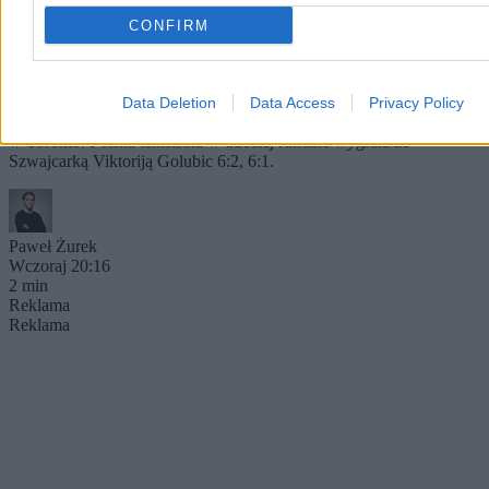
CONFIRM
Dobra forma Igi Świątek. Rywalka nie miała
większych szans
Data Deletion
Data Access
Privacy Policy
Iga Świątek awansowała do 1/8 finału turnieju WTA Masters 1000
w Toronto. Polska tenisistka w trzeciej rundzie wygrała ze
Szwajcarką Viktoriją Golubic 6:2, 6:1.
Paweł Żurek
Wczoraj 20:16
2 min
Reklama
Reklama