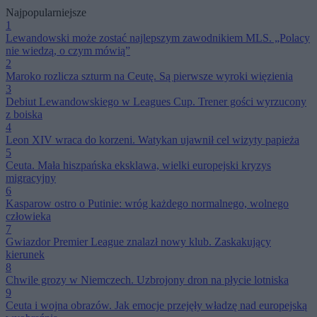
Najpopularniejsze
1
Lewandowski może zostać najlepszym zawodnikiem MLS. „Polacy
nie wiedzą, o czym mówią”
2
Maroko rozlicza szturm na Ceutę. Są pierwsze wyroki więzienia
3
Debiut Lewandowskiego w Leagues Cup. Trener gości wyrzucony
z boiska
4
Leon XIV wraca do korzeni. Watykan ujawnił cel wizyty papieża
5
Ceuta. Mała hiszpańska eksklawa, wielki europejski kryzys
migracyjny
6
Kasparow ostro o Putinie: wróg każdego normalnego, wolnego
człowieka
7
Gwiazdor Premier League znalazł nowy klub. Zaskakujący
kierunek
8
Chwile grozy w Niemczech. Uzbrojony dron na płycie lotniska
9
Ceuta i wojna obrazów. Jak emocje przejęły władzę nad europejską