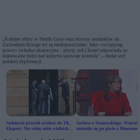
„Kolejne ofiary w Strefie Gazy oraz ekscesy osadników na
Zachodnim Brzegu też są niedopuszczalne. Jako »occupying
power« (władza okupacyjna – przyp. red.) Izrael odpowiada za
traktowanie ludzi nad którymi sprawuje kontrolę” – dodał szef
polskiej dyplomacji.
Sędziowie przyszli orzekać do TK.
Jachira u Stanowskiego: Wszystk
Ekspert: Nie robię sobie wielkich
zmieniło się po piwie z Mentzene
nadziei