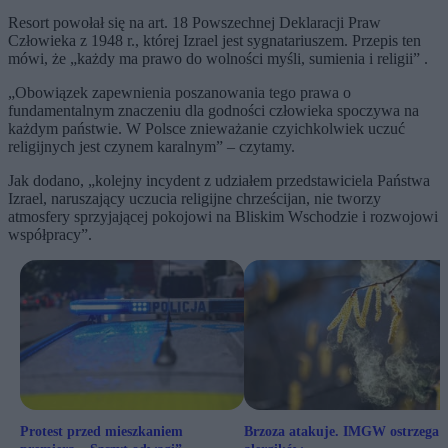
Resort powołał się na art. 18 Powszechnej Deklaracji Praw
Człowieka z 1948 r., której Izrael jest sygnatariuszem. Przepis ten
mówi, że „każdy ma prawo do wolności myśli, sumienia i religii” .
„Obowiązek zapewnienia poszanowania tego prawa o
fundamentalnym znaczeniu dla godności człowieka spoczywa na
każdym państwie. W Polsce znieważanie czyichkolwiek uczuć
religijnych jest czynem karalnym” – czytamy.
Jak dodano, „kolejny incydent z udziałem przedstawiciela Państwa
Izrael, naruszający uczucia religijne chrześcijan, nie tworzy
atmosfery sprzyjającej pokojowi na Bliskim Wschodzie i rozwojowi
współpracy”.
Protest przed mieszkaniem
Brzoza atakuje. IMGW ostrzega