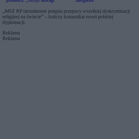
premiera. „Szczyt odwagi”
alergików
„MSZ RP niezmiennie potępia przejawy wszelkiej dyskryminacji
religijnej na świecie” – kończy komunikat resort polskiej
dyplomacji.
Reklama
Reklama