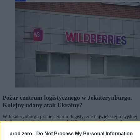
Pożar centrum logistycznego w Jekaterynburgu.
Kolejny udany atak Ukrainy?
W Jekaterynburgu płonie centrum logistyczne największej rosyjskiej
platformy handlu internetowego Wildberries – poinformowała w
piątek firma. W komunikacie podkreślono, że to konsekwencja
ataku, ale nie podano żadnych szczegółów. W ostatnich tygodniach
prod zero -
Do Not Process My Personal Information
w infrastrukturę tej firmy regularnie uderzają siły zbrojne Ukrainy.