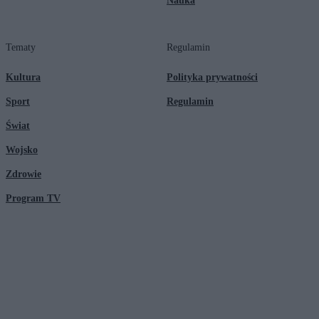
Nauka
Tematy
Regulamin
Kultura
Polityka prywatności
Sport
Regulamin
Świat
Wojsko
Zdrowie
Program TV
© 2026 Kanał Zero Spółka Akcyjna