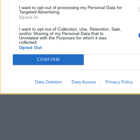
Trump: Stany Zjednoczone zaangażowane w
I want to opt-out of processing my Personal Data for
rozmowy o pokoju w Ukrainie
Targeted Advertising.
Opted In
Prezydent USA Donald Trump powiedział w czwartek, że
Amerykanie są zaangażowani w rozmowy o zakończeniu wojny w
I want to opt-out of Collection, Use, Retention, Sale,
and/or Sharing of my Personal Data that Is
Ukrainie i poinformował, że doszło w nich do postępu. Nie ujawnił
Unrelated with the Purposes for which it was
szczegółów. Wyraził też przekonanie, że wojna z Iranem niedługo
collected.
się zakończy.
Opted Out
CONFIRM
Krzysztof Jabłonowski
Dzisiaj 06:56
3 min
Data Deletion
Data Access
Privacy Policy
Reklama
Reklama