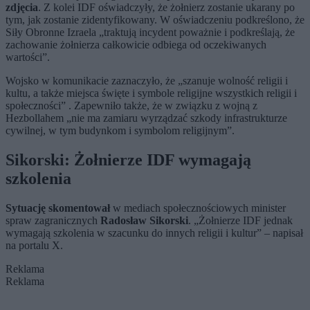
zdjęcia
. Z kolei IDF oświadczyły, że żołnierz zostanie ukarany po
tym, jak zostanie zidentyfikowany. W oświadczeniu podkreślono, że
Siły Obronne Izraela „traktują incydent poważnie i podkreślają, że
zachowanie żołnierza całkowicie odbiega od oczekiwanych
wartości”.
Wojsko w komunikacie zaznaczyło, że „szanuje wolność religii i
kultu, a także miejsca święte i symbole religijne wszystkich religii i
społeczności” . Zapewniło także, że w związku z wojną z
Hezbollahem „nie ma zamiaru wyrządzać szkody infrastrukturze
cywilnej, w tym budynkom i symbolom religijnym”.
Sikorski: Żołnierze IDF wymagają
szkolenia
Sytuację skomentował
w mediach społecznościowych minister
spraw zagranicznych
Radosław Sikorski
. „Żołnierze IDF jednak
wymagają szkolenia w szacunku do innych religii i kultur” – napisał
na portalu X.
Reklama
Reklama