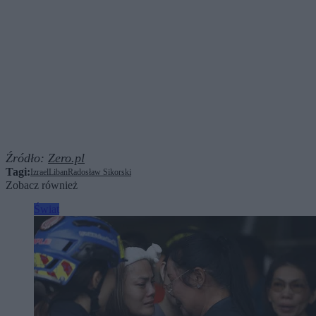
Źródło:
Zero.pl
Tagi:
Izrael
Liban
Radosław Sikorski
Zobacz również
Świat