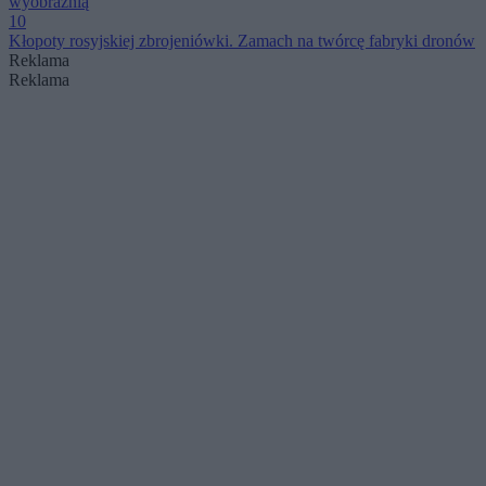
wyobraźnią
10
Kłopoty rosyjskiej zbrojeniówki. Zamach na twórcę fabryki dronów
Reklama
Reklama