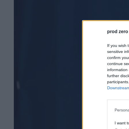
prod zero
If you wish 
sensitive in
confirm you
continue se
information 
further disc
participants
Downstream 
Persona
I want t