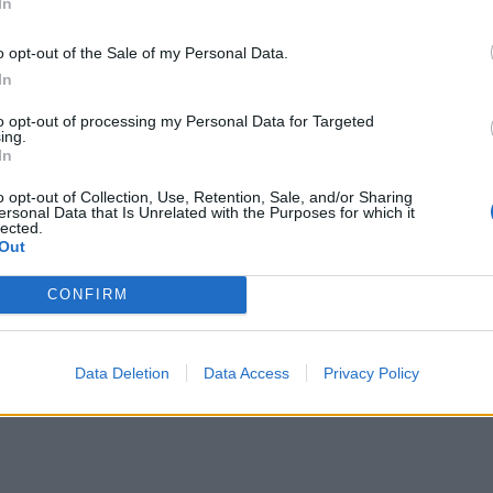
In
o opt-out of the Sale of my Personal Data.
In
to opt-out of processing my Personal Data for Targeted
ing.
In
o opt-out of Collection, Use, Retention, Sale, and/or Sharing
ersonal Data that Is Unrelated with the Purposes for which it
lected.
Out
akończenia wojny, ale uzależnił to od gwarancji bezpieczeństwa.
 eskalacji konfliktu.
– ropa tanieje, a giełdy rosną.
CONFIRM
zbędną wolę”
, by zakończyć trwający konflikt, jednak uzależnia to o
enia niezbędnych warunków, zwłaszcza gwarancji zapobiegających powt
Data Deletion
Data Access
Privacy Policy