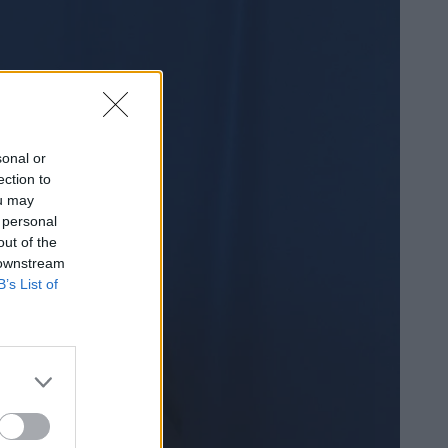
sonal or
ection to
ou may
 personal
out of the
 downstream
B’s List of