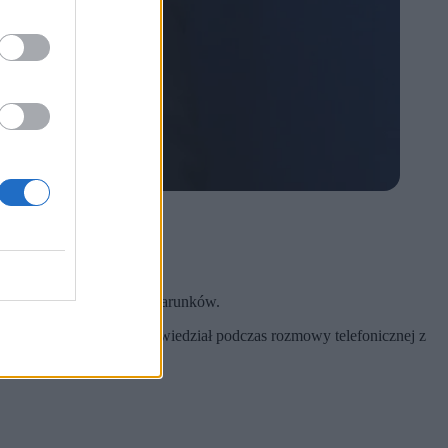
d spełnienia konkretnych warunków.
órzeniu się agresji – powiedział podczas rozmowy telefonicznej z