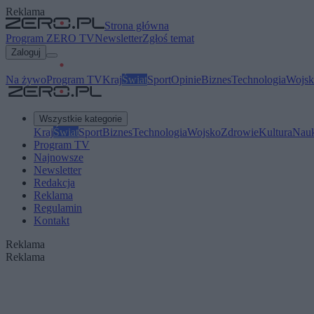
Reklama
Strona główna
Program ZERO TV
Newsletter
Zgłoś temat
Zaloguj
Na żywo
Program TV
Kraj
Świat
Sport
Opinie
Biznes
Technologia
Wojsk
Wszystkie kategorie
Kraj
Świat
Sport
Biznes
Technologia
Wojsko
Zdrowie
Kultura
Nau
Program TV
Najnowsze
Newsletter
Redakcja
Reklama
Regulamin
Kontakt
Reklama
Reklama