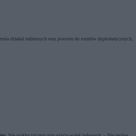
iczenia działań militarnych oraz powrotu do rozmów dyplomatycznych,
jny
. Nie wykluczył przy tym użycia wojsk lądowych. – Nie można