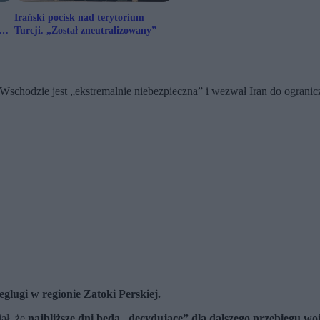
Irański pocisk nad terytorium
Turcji. „Został zneutralizowany”
m Wschodzie jest „ekstremalnie niebezpieczna” i wezwał Iran do ogran
glugi w regionie Zatoki Perskiej.
ał, że
najbliższe dni będą „decydujące” dla dalszego przebiegu wo