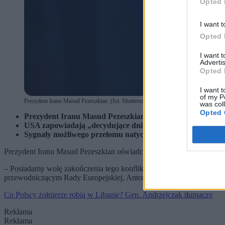
Opted 
I want t
Opted 
I want 
Advertis
Opted 
I want t
of my P
Prezydent Iranu Masud Pezeszkian. (fot. Shutterstock)
was col
Opted 
Prezydent Iranu Masud Pezeszkian zadeklarował gotowość z
USA zapowiadają „decydujące dni”, nie wykluczając dalszej
Sygnały możliwego przełomu natychmiast wpłynęły na rynki 
Prezydent Iranu Masud Pezeszkian oświadczył, że
Teheran ma „nie
– Posiadamy wolę zakończenia tego konfliktu, pod warunkiem spełni
przewodniczącym Rady Europejskiej, Antonio Costą.
Co Polscy żołnierze robią w Libanie? Gen. Andrzejczak tłumaczy
Reklama
Reklama