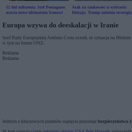
12 dni milczenia. Szef Pentagonu
Atak na tankowiec u wybrzeży
stawia nowe ultimatum Iranowi
Dubaju. Trump zmienia strategię
wobec Iranu
Europa wzywa do deeskalacji w Iranie
Szef Rady Europejskiej António Costa ocenił, że sytuacja na Bliski
w tym na forum ONZ.
Reklama
Reklama
Jednym z kluczowych punktów napięcia pozostaje
bezpieczeństwo że
W tym samym czasie
sekretarz obrony USA Pete Hegseth
zapowiedzi