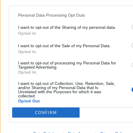
Personal Data Processing Opt Outs
I want to opt-out of the Sharing of my personal data.
Opted In
I want to opt-out of the Sale of my Personal Data.
Opted In
Tragiczna śmierć 15-latki. Śledczy milczą, rodzice
apelują do świadków
I want to opt-out of processing my Personal Data for
Targeted Advertising.
Opted In
Śmierć 15-letniej Karoliny to dla jej rodziców nadal ogromny
dramat i niewyjaśniona zagadka. Rodzina ma zastrzeżenia do pracy
I want to opt-out of Collection, Use, Retention, Sale,
śledczych i apeluje do wszystkich, którzy mogą mieć informacje o
and/or Sharing of my Personal Data that Is
tym, co wydarzyło się w życiu ich córki przed śmiercią. O
Unrelated with the Purposes for which it was
okolicznościach sprawy i swoich wątpliwościach rodzice nastolatki
collected.
opowiadają w rozmowie z reporterką Kanału Zero Moniką
Opted Out
Krześniak.
CONFIRM