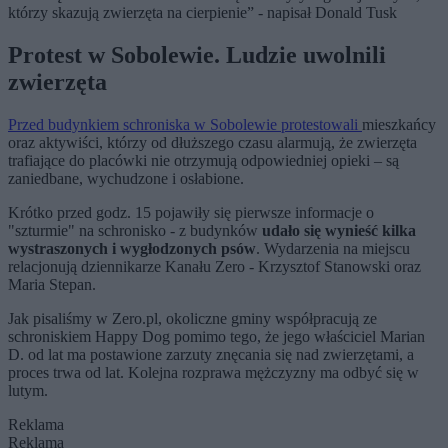
którzy skazują zwierzęta na cierpienie” - napisał Donald Tusk
Protest w Sobolewie. Ludzie uwolnili
zwierzęta
Przed budynkiem schroniska w Sobolewie protestowali
mieszkańcy
oraz aktywiści, którzy od dłuższego czasu alarmują, że zwierzęta
trafiające do placówki nie otrzymują odpowiedniej opieki – są
zaniedbane, wychudzone i osłabione.
Krótko przed godz. 15 pojawiły się pierwsze informacje o
"szturmie" na schronisko - z budynków
udało się wynieść kilka
wystraszonych i wygłodzonych psów
. Wydarzenia na miejscu
relacjonują dziennikarze Kanału Zero - Krzysztof Stanowski oraz
Maria Stepan.
Jak pisaliśmy w Zero.pl, okoliczne gminy współpracują ze
schroniskiem Happy Dog pomimo tego, że jego właściciel Marian
D. od lat ma postawione zarzuty znęcania się nad zwierzętami, a
proces trwa od lat. Kolejna rozprawa mężczyzny ma odbyć się w
lutym.
Reklama
Reklama