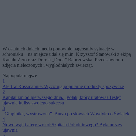
W ostatnich dniach media ponownie nagłośniły sytuację w
schronisku – na miejsce udał się m.in. Krzysztof Stanowski z ekipą
Kanału Zero oraz Dorota „Doda” Rabczewska. Przedstawiono
zdjęcia nieleczonych i wygłodniałych zwierząt.
Najpopularniejsze
1
Alert w Rossmannie. Wycofują popularne produkty spożywcze
2
Kapitalizm od pierwszego dnia. „Polak, który uratował Teslę”
ujawnia kulisy swojego sukcesu
3
„Głupiutka, wystraszona”. Burza po słowach Woydyłło o Świątek
4
Nowe wątki afery wokół Szpitala Południowego? Była prezes
ujawnia
5