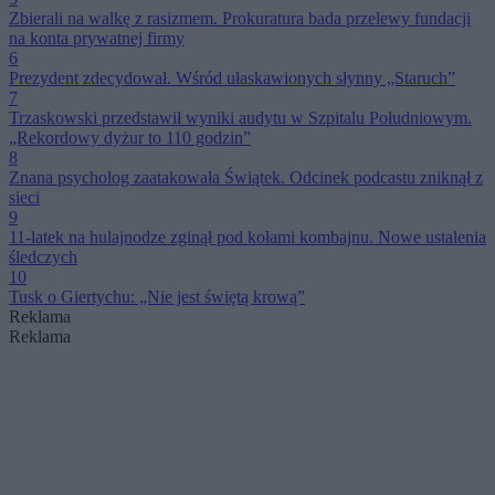
Zbierali na walkę z rasizmem. Prokuratura bada przelewy fundacji
na konta prywatnej firmy
6
Prezydent zdecydował. Wśród ułaskawionych słynny „Staruch”
7
Trzaskowski przedstawił wyniki audytu w Szpitalu Południowym.
„Rekordowy dyżur to 110 godzin”
8
Znana psycholog zaatakowała Świątek. Odcinek podcastu zniknął z
sieci
9
11-latek na hulajnodze zginął pod kołami kombajnu. Nowe ustalenia
śledczych
10
Tusk o Giertychu: „Nie jest świętą krową”
Reklama
Reklama