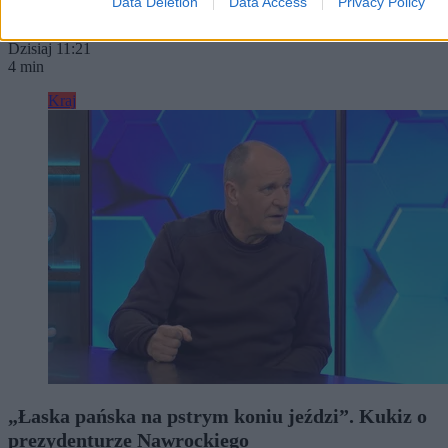
Data Deletion
Data Access
Privacy Policy
Monika Krześniak
,
Agnieszka Waś-Turecka
Dzisiaj 11:21
4 min
Kraj
„Łaska pańska na pstrym koniu jeździ”. Kukiz o
prezydenturze Nawrockiego