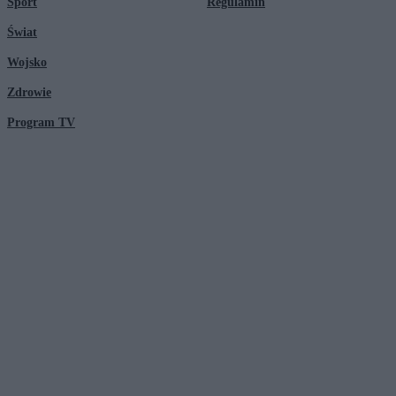
Sport
Regulamin
Świat
Wojsko
Zdrowie
Program TV
© 2026 Kanał Zero Spółka Akcyjna