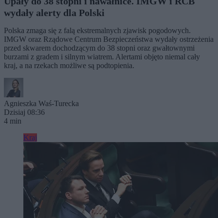
Upały do 38 stopni i nawałnice. IMGW i RCB
wydały alerty dla Polski
Polska zmaga się z falą ekstremalnych zjawisk pogodowych.
IMGW oraz Rządowe Centrum Bezpieczeństwa wydały ostrzeżenia
przed skwarem dochodzącym do 38 stopni oraz gwałtownymi
burzami z gradem i silnym wiatrem. Alertami objęto niemal cały
kraj, a na rzekach możliwe są podtopienia.
Agnieszka Waś-Turecka
Dzisiaj 08:36
4 min
Kraj