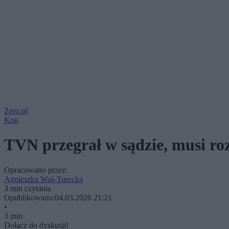
Zero.pl
Kraj
TVN przegrał w sądzie, musi ro
Opracowano przez:
Agnieszka Waś-Turecka
3 min czytania
Opublikowano:
04.03.2026 21:21
•
3 min
Dołącz do dyskusji!