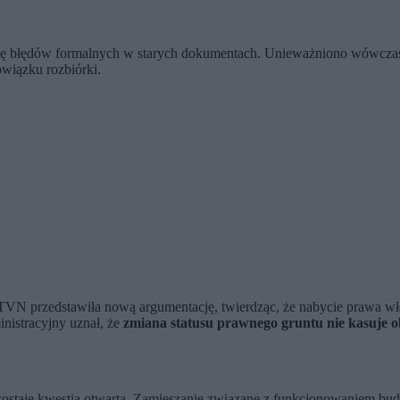
się błędów formalnych w starych dokumentach. Unieważniono wówczas
owiązku rozbiórki.
a TVN przedstawiła nową argumentację, twierdząc, że nabycie prawa wł
nistracyjny uznał, że
zmiana statusu prawnego gruntu nie kasuje
zostaje kwestią otwartą. Zamieszanie związane z funkcjonowaniem bud