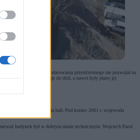
a
. Ówczesny plan zagospodarowania przestrzennego nie pozwalał na
ie doszło. Hala funkcjonuje do dziś, a nawet były plany jej
o przedłużenie użytkowania hali. Pod koniec 2001 r. wojewoda
onieważ budynek był w dobrym stanie technicznym. Wojciech Parol