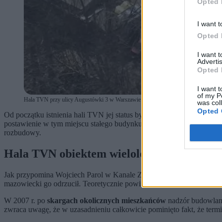
Opted 
I want t
Opted 
I want 
Advertis
Opted 
I want t
of my P
Hala TVN przy ulicy Augustówki 3 w Warszawie (fot. Kanał Zero)
was col
Opted 
Od początku istnienia hali TVN jej status był jasny – zgodnie z po
postawienie w tym miejscu stałego budynku.
Hala mogła być użytko
rozbudowy.
Hala TVN obiektem wieloletnich sporów
Jak przypomina Wojciech Parol w Kanale Zero, w marcu 2000 r. upły
mazowiecki go odrzucił. Teoretycznie powinno to doprowadzić do ro
W 2007 r. po
skargach okolicznych mieszkańców
nadzór budowlany
zwraca uwagę, że w uzasadnieniu całkowicie pominięto fakt, że termi