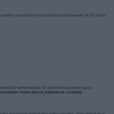
 zapisy o terminach w pozwoleniu na użytkowanie. W 2014 roku
asności do ziemi oznacza, że stare zobowiązania wygasły.
 obowiązków budowlanych nałożonych wcześniej
.
ynku nieustannie przeszkadza części sąsiadów, który mieszkają w