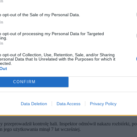
In
o opt-out of the Sale of my Personal Data.
In
to opt-out of processing my Personal Data for Targeted
ing.
In
o opt-out of Collection, Use, Retention, Sale, and/or Sharing
ersonal Data that Is Unrelated with the Purposes for which it
lected.
Out
zwoleniem na budowę z 1997 roku miała być to
konstrukcja tymczasow
wana przez trzy lata. Potem miała być rozebrana
. Do tego jednak n
CONFIRM
Data Deletion
Data Access
Privacy Policy
nął termin ważności pozwolenia. Właściciel złożył wówczas wniosek 
zebrania budynku, ale obiekt funkcjonował nadal.
 przeprowadził kontrolę hali. Inspektor odmówił nakazu rozbiórki, p
n jego użytkowania minął 7 lat wcześniej.