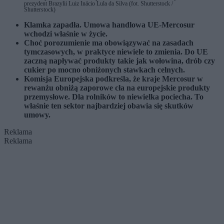
prezydent Brazylii Luiz Inácio Lula da Silva (fot. Shutterstock /
Shutterstock)
Klamka zapadła. Umowa handlowa UE-Mercosur
wchodzi właśnie w życie.
Choć porozumienie ma obowiązywać na zasadach
tymczasowych, w praktyce niewiele to zmienia. Do UE
zaczną napływać produkty takie jak wołowina, drób czy
cukier po mocno obniżonych stawkach celnych.
Komisja Europejska podkreśla, że kraje Mercosur w
rewanżu obniżą zaporowe cła na europejskie produkty
przemysłowe. Dla rolników to niewielka pociecha. To
właśnie ten sektor najbardziej obawia się skutków
umowy.
Reklama
Reklama