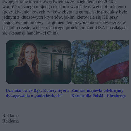
swojej stronie internetowej twierdzi, że dzięki temu do 2040 r.
wartość rocznego unijnego eksportu wzrośnie nawet o 50 mld euro
(poszukiwanie nowych rynków zbytu na europejskie produkty było
jednym z kluczowych kryteriów, jakimi kierowała się KE przy
negocjowaniu umowy – argument ten przybrał na sile zwłaszcza w
ostatnim czasie, wobec rosnącego protekcjonizmu USA i nasilającej
się ekspansji handlowej Chin).
Dziemianowicz-Bąk: Kończy się era
Zamiast majówki celebrujmy
dywagowania o „śmieciówkach”
Koronę dla Polski i Chrobrego
Reklama
Reklama