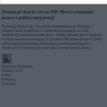
Pyszne.pl skarży się na PIP. Mówi o łamaniu
prawa i politycznej presji
Pyszne.pl mierzy się z kryzysem wizerunkowym. Decyzja o
zmianie zasad współpracy z kurierami pociągnęła za sobą
interwencję szefowej resortu pracy. Spółka zabrała głos w sprawie –
w liście otwartym stwierdza, że kontrole PIP prowadzone w firmie
odbywają się pod presją polityczną i z naruszeniem prawa, a
Pyszne.pl jest wykorzystywane jako swoisty kozioł ofiarny.
Katarzyna Dybińska
Dzisiaj 13:32
6 min
Reklama
Reklama