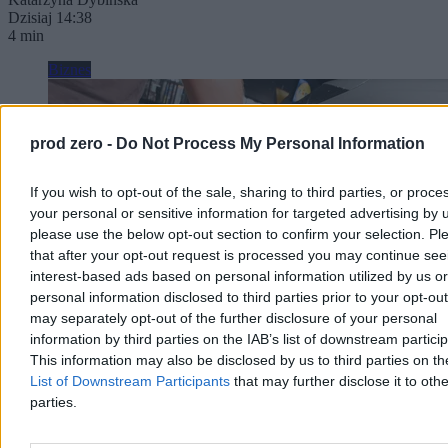
Dzisiaj 14:38
4 min
Biznes
prod zero -
Do Not Process My Personal Information
If you wish to opt-out of the sale, sharing to third parties, or proce
your personal or sensitive information for targeted advertising by 
please use the below opt-out section to confirm your selection. Pl
that after your opt-out request is processed you may continue see
interest-based ads based on personal information utilized by us or
personal information disclosed to third parties prior to your opt-ou
may separately opt-out of the further disclosure of your personal
information by third parties on the IAB’s list of downstream partici
This information may also be disclosed by us to third parties on t
List of Downstream Participants
that may further disclose it to othe
Może być taniej na stacjach. Jest nowa prognoza
parties.
cen paliw
W pierwszym tygodniu sierpnia spadły hurtowe ceny paliw.