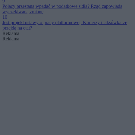
9
Polacy przestaną wpadać w podatkowe sidła? Rząd zapowiada
wyczekiwaną zmianę
10
Jest projekt ustawy o pracy platformowej. Kurierzy i taksówkarze
przejdą na etat?
Reklama
Reklama