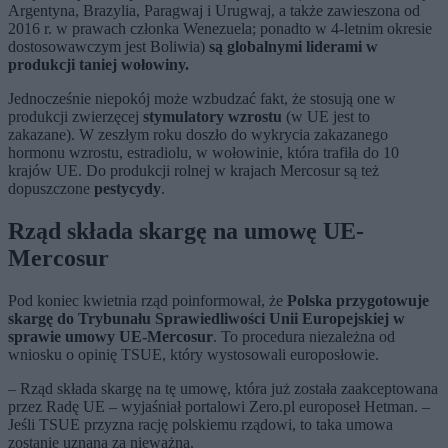
Argentyna, Brazylia, Paragwaj i Urugwaj, a także zawieszona od
2016 r. w prawach członka Wenezuela; ponadto w 4-letnim okresie
dostosowawczym jest Boliwia)
są globalnymi liderami w
produkcji taniej wołowiny.
Jednocześnie niepokój może wzbudzać fakt, że stosują one w
produkcji zwierzęcej
stymulatory wzrostu
(w UE jest to
zakazane). W zeszłym roku doszło do wykrycia zakazanego
hormonu wzrostu, estradiolu, w wołowinie, która trafiła do 10
krajów UE. Do produkcji rolnej w krajach Mercosur są też
dopuszczone
pestycydy
.
Rząd składa skargę na umowę UE-
Mercosur
Pod koniec kwietnia rząd poinformował, że
Polska przygotowuje
skargę do Trybunału Sprawiedliwości Unii Europejskiej w
sprawie umowy UE-Mercosur
. To procedura niezależna od
wniosku o opinię TSUE, który wystosowali europosłowie.
– Rząd składa skargę na tę umowę, która już została zaakceptowana
przez Radę UE – wyjaśniał portalowi Zero.pl europoseł Hetman. –
Jeśli TSUE przyzna rację polskiemu rządowi, to taka umowa
zostanie uznana za nieważną.