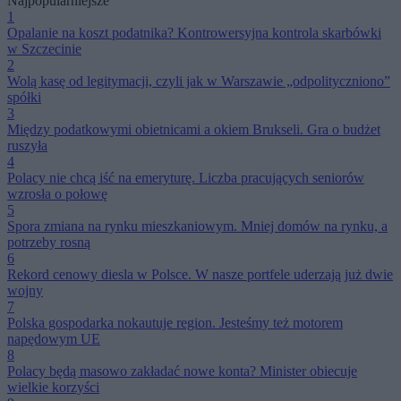
Najpopularniejsze
1
Opalanie na koszt podatnika? Kontrowersyjna kontrola skarbówki
w Szczecinie
2
Wolą kasę od legitymacji, czyli jak w Warszawie „odpolityczniono”
spółki
3
Między podatkowymi obietnicami a okiem Brukseli. Gra o budżet
ruszyła
4
Polacy nie chcą iść na emeryturę. Liczba pracujących seniorów
wzrosła o połowę
5
Spora zmiana na rynku mieszkaniowym. Mniej domów na rynku, a
potrzeby rosną
6
Rekord cenowy diesla w Polsce. W nasze portfele uderzają już dwie
wojny
7
Polska gospodarka nokautuje region. Jesteśmy też motorem
napędowym UE
8
Polacy będą masowo zakładać nowe konta? Minister obiecuje
wielkie korzyści