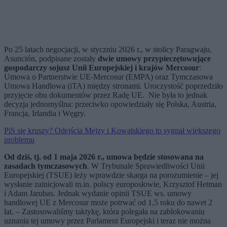
Po 25 latach negocjacji, w styczniu 2026 r., w stolicy Paragwaju,
Asunción, podpisane zostały
dwie umowy przypieczętowujące
gospodarczy sojusz Unii Europejskiej i krajów Mercosur
:
Umowa o Partnerstwie UE-Mercosur (EMPA) oraz Tymczasowa
Umowa Handlowa (iTA) między stronami. Uroczystość poprzedziło
przyjęcie obu dokumentów przez Radę UE. Nie była to jednak
decyzja jednomyślna: przeciwko opowiedziały się Polska, Austria,
Francja, Irlandia i Węgry.
PiS się kruszy? Odejścia Mejzy i Kowalskiego to sygnał większego
problemu
Od dziś, tj. od 1 maja 2026 r., umowa będzie stosowana na
zasadach tymczasowych
. W Trybunale Sprawiedliwości Unii
Europejskiej (TSUE) leży wprawdzie skarga na porozumienie – jej
wysłanie zainicjowali m.in. polscy europosłowie, Krzysztof Hetman
i Adam Jarubas. Jednak wydanie opinii TSUE ws. umowy
handlowej UE z Mercosur może potrwać od 1,5 roku do nawet 2
lat. – Zastosowaliśmy taktykę, która polegała na zablokowaniu
uznania tej umowy przez Parlament Europejski i teraz nie można