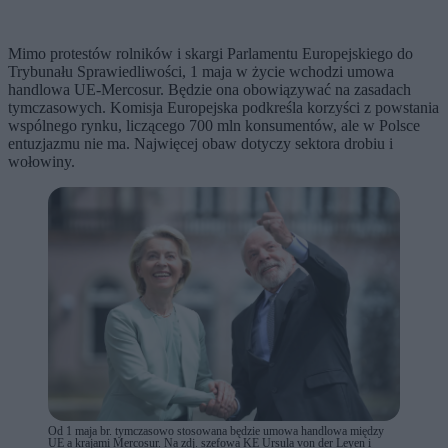
Mimo protestów rolników i skargi Parlamentu Europejskiego do
Trybunału Sprawiedliwości, 1 maja w życie wchodzi umowa
handlowa UE-Mercosur. Będzie ona obowiązywać na zasadach
tymczasowych. Komisja Europejska podkreśla korzyści z powstania
wspólnego rynku, liczącego 700 mln konsumentów, ale w Polsce
entuzjazmu nie ma. Najwięcej obaw dotyczy sektora drobiu i
wołowiny.
Od 1 maja br. tymczasowo stosowana będzie umowa handlowa między
UE a krajami Mercosur. Na zdj. szefowa KE Ursula von der Leyen i