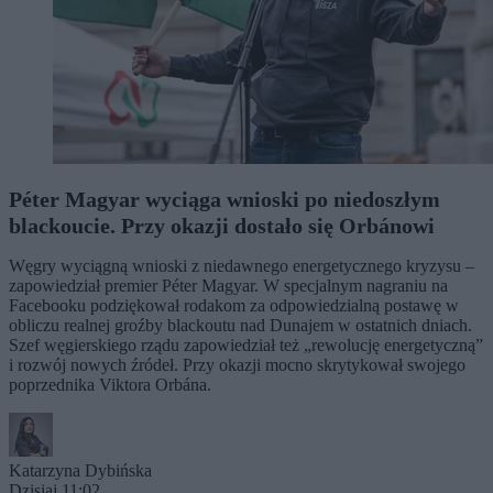
Péter Magyar wyciąga wnioski po niedoszłym
blackoucie. Przy okazji dostało się Orbánowi
Węgry wyciągną wnioski z niedawnego energetycznego kryzysu –
zapowiedział premier Péter Magyar. W specjalnym nagraniu na
Facebooku podziękował rodakom za odpowiedzialną postawę w
obliczu realnej groźby blackoutu nad Dunajem w ostatnich dniach.
Szef węgierskiego rządu zapowiedział też „rewolucję energetyczną”
i rozwój nowych źródeł. Przy okazji mocno skrytykował swojego
poprzednika Viktora Orbána.
Katarzyna Dybińska
Dzisiaj 11:02