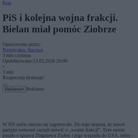
Kraj
PiS i kolejna wojna frakcji.
Bielan miał pomóc Ziobrze
Opracowano przez:
Przemysław Staciwa
3 min czytania
Opublikowano:
13.05.2026 20:00
•
3 min
Rozpocznij dyskusję!
Reklama
Reklama
✕
W PiS znów mocno się zagotowało. Do tego stopnia, że nawet
partyjni weterani zaczęli mówić o „wojnie frakcji”. Tym razem
poszło o sprawę Zbigniewa Ziobry i jego wyjazdu do USA, który –