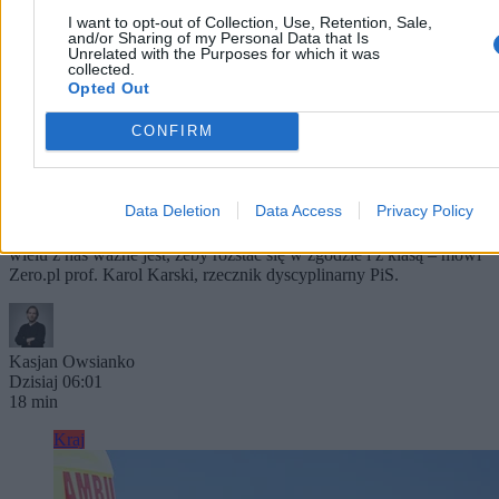
I want to opt-out of Collection, Use, Retention, Sale,
and/or Sharing of my Personal Data that Is
Unrelated with the Purposes for which it was
collected.
Opted Out
Morawiecki zakłada partię, a nadal go nie
wyrzucili. Karski: Liczyliśmy na opamiętanie
CONFIRM
Choć Mateusz Morawiecki już zapowiedział, że najpóźniej do 15
października powoła nową partię, nadal pozostaje on formalnie
Data Deletion
Data Access
Privacy Policy
członkiem Prawa i Sprawiedliwości. To samo dotyczy
kilkudziesięciu stronników byłego premiera. Ale już niedługo. – Dla
wielu z nas ważne jest, żeby rozstać się w zgodzie i z klasą – mówi
Zero.pl prof. Karol Karski, rzecznik dyscyplinarny PiS.
Kasjan Owsianko
Dzisiaj 06:01
18 min
Kraj