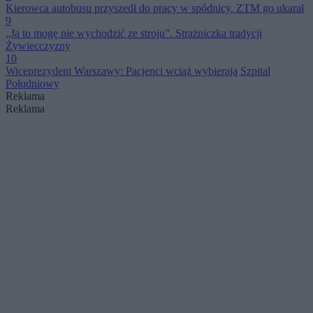
Kierowca autobusu przyszedł do pracy w spódnicy. ZTM go ukarał
9
„Ja to mogę nie wychodzić ze stroju”. Strażniczka tradycji
Żywiecczyzny
10
Wiceprezydent Warszawy: Pacjenci wciąż wybierają Szpital
Południowy
Reklama
Reklama