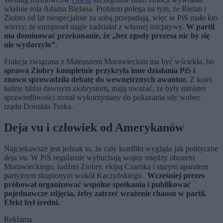
właśnie rola Adama Bielana. Problem polega na tym, że Bielan i
Ziobro od lat niespecjalnie za sobą przepadają, więc w PiS mało kto
wierzy, że europoseł nagle zadziałał z własnej inicjatywy.
W partii
ma dominować przekonanie, że „bez zgody prezesa nic by się
nie wydarzyło”
.
Frakcja związana z Mateuszem Morawieckim ma być wściekła, bo
sprawa Ziobry kompletnie przykryła inne działania PiS i
znowu sprowadziła debatę do wewnętrznych awantur.
Z kolei
ludzie bliżsi dawnym ziobrystom, mają uważać, że były minister
sprawiedliwości został wykorzystany do pokazania siły wobec
rządu Donalda Tuska.
Deja vu i człowiek od Amerykanów
Najciekawsze jest jednak to, że cały konflikt wygląda jak polityczne
deja vu. W PiS regularnie wybuchają wojny między obozem
Morawieckiego, ludźmi Ziobry, ekipą Czarnka i starym aparatem
partyjnym skupionym wokół Kaczyńskiego.
Wcześniej prezes
próbował organizować wspólne spotkania i publikować
pojednawcze zdjęcia, żeby zatrzeć wrażenie chaosu w partii.
Efekt był średni.
Reklama