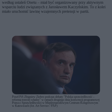
według ustaleń Onetu – miał być organizowany przy aktywnym
wsparciu ludzi związanych z Jarosławem Kaczyńskim. To z kolei
miało uruchomić lawinę wzajemnych pretensji w partii.
Poseł PiS Zbigniew Ziobro podczas debaty "Polska sprawiedliwość –
reforma trzeciej władzy" w ramach drugiego dnia konwencji programowej
Prawa i Sprawiedliwości w Międzynarodowym Centrum Kongresowym
w Katowicach (fot. Art Service / PAP)