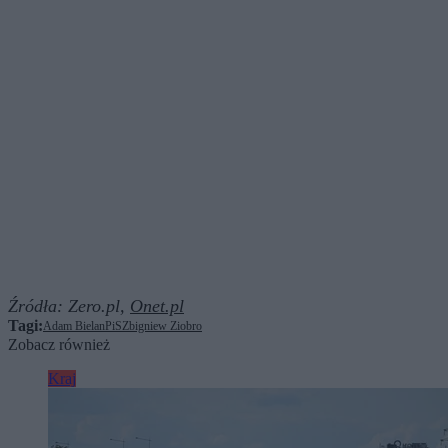
Źródła:
Zero.pl,
Onet.pl
Tagi:
Adam Bielan
PiS
Zbigniew Ziobro
Zobacz również
Kraj