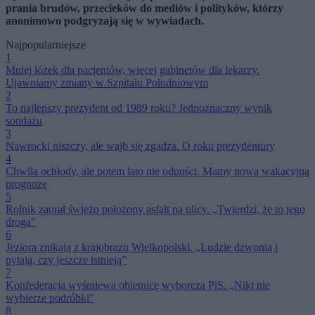
prania brudów, przecieków do mediów i polityków, którzy
anonimowo podgryzają się w wywiadach.
Najpopularniejsze
1
Mniej łóżek dla pacjentów, więcej gabinetów dla lekarzy.
Ujawniamy zmiany w Szpitalu Południowym
2
To najlepszy prezydent od 1989 roku? Jednoznaczny wynik
sondażu
3
Nawrocki niszczy, ale wajb się zgadza. O roku prezydentury
4
Chwila ochłody, ale potem lato nie odpuści. Mamy nową wakacyjną
prognozę
5
Rolnik zaorał świeżo położony asfalt na ulicy. „Twierdzi, że to jego
droga”
6
Jeziora znikają z krajobrazu Wielkopolski. „Ludzie dzwonią i
pytają, czy jeszcze istnieją”
7
Konfederacja wyśmiewa obietnicę wyborczą PiS. „Nikt nie
wybierze podróbki”
8