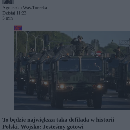
Agnieszka Waś-Turecka
Dzisiaj 11:23
5 min
Kraj
To będzie największa taka defilada w historii
Polski. Wojsko: Jesteśmy gotowi