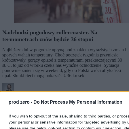
Nadchodzi pogodowy rollercoaster. Na
termometrach znów będzie 36 stopni
Najbliższe dni w pogodzie upłyną pod znakiem wyrazistych zmian i
sporych wahań temperatury. Choć początek tygodnia przyniesie
krótkotrwały, gorący epizod z temperaturami przekraczającymi 30
st. C, to już od wtorku czeka nas wyraźne ochłodzenie. Sytuacja
ponownie zmieni się w weekend, gdy do Polski wróci afrykański
upał. Słupki rtęci mogą pokazać aż 36 kresek.
Agnieszka Waś-Turecka
prod zero -
Do Not Process My Personal Information
Dzisiaj 08:22
3 min
Reklama
If you wish to opt-out of the sale, sharing to third parties, or proce
Reklama
your personal or sensitive information for targeted advertising by 
please use the below opt-out section to confirm your selection. Pl