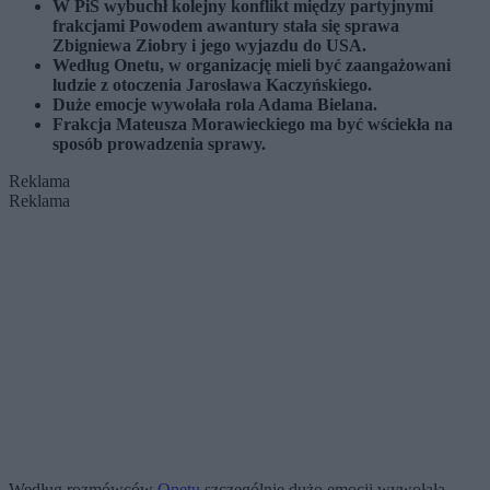
W PiS wybuchł kolejny konflikt między partyjnymi
frakcjami
Powodem awantury stała się sprawa
Zbigniewa Ziobry i jego wyjazdu do USA.
Według Onetu, w organizację mieli być zaangażowani
ludzie z otoczenia Jarosława Kaczyńskiego.
Duże emocje wywołała rola Adama Bielana.
Frakcja Mateusza Morawieckiego ma być wściekła na
sposób prowadzenia sprawy.
Reklama
Reklama
Według rozmówców
Onetu
szczególnie dużo emocji wywołała