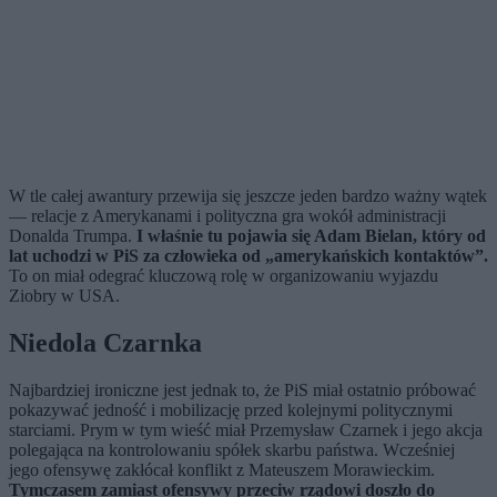
W tle całej awantury przewija się jeszcze jeden bardzo ważny wątek
— relacje z Amerykanami i polityczna gra wokół administracji
Donalda Trumpa.
I właśnie tu pojawia się Adam Bielan, który od
lat uchodzi w PiS za człowieka od „amerykańskich kontaktów”.
To on miał odegrać kluczową rolę w organizowaniu wyjazdu
Ziobry w USA.
Niedola Czarnka
Najbardziej ironiczne jest jednak to, że PiS miał ostatnio próbować
pokazywać jedność i mobilizację przed kolejnymi politycznymi
starciami. Prym w tym wieść miał Przemysław Czarnek i jego akcja
polegająca na kontrolowaniu spółek skarbu państwa. Wcześniej
jego ofensywę zakłócał konflikt z Mateuszem Morawieckim.
Tymczasem zamiast ofensywy przeciw rządowi doszło do