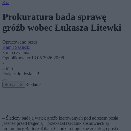
Kraj
Prokuratura bada sprawę
gróźb wobec Łukasza Litewki
Opracowano przez:
Kamil Szałecki
3 min czytania
Opublikowano:
13.05.2026 20:08
•
3 min
Dołącz do dyskusji!
Reklama
Reklama
✕
– Śledczy badają wątek gróźb kierowanych pod adresem posła
jeszcze przed tragedią – przekazał rzecznik sosnowieckiej
prokuratury Bartosz Kilian. Chodzi o tragiczne zmarłego posła