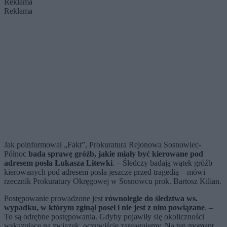
Reklama
Reklama
Jak poinformował „Fakt”, Prokuratura Rejonowa Sosnowiec-
Północ
bada sprawę gróźb, jakie miały być kierowane pod
adresem posła Łukasza Litewki
. – Śledczy badają wątek gróźb
kierowanych pod adresem posła jeszcze przed tragedią – mówi
rzecznik Prokuratury Okręgowej w Sosnowcu prok. Bartosz Kilian.
Postępowanie prowadzone jest
równolegle do śledztwa ws.
wypadku, w którym zginął poseł i nie jest z nim powiązane
. –
To są odrębne postępowania. Gdyby pojawiły się okoliczności
wskazujące na związek, oczywiście zareagujemy. Na ten moment