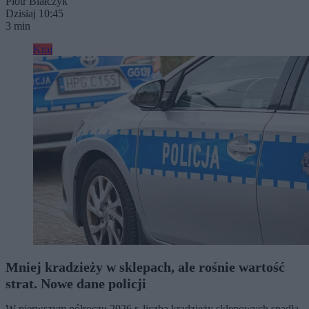
Piotr Białczyk
Dzisiaj 10:45
3 min
Kraj
Mniej kradzieży w sklepach, ale rośnie wartość
strat. Nowe dane policji
W pierwszym półroczu 2026 r. liczba kradzieży sklepowych spadła