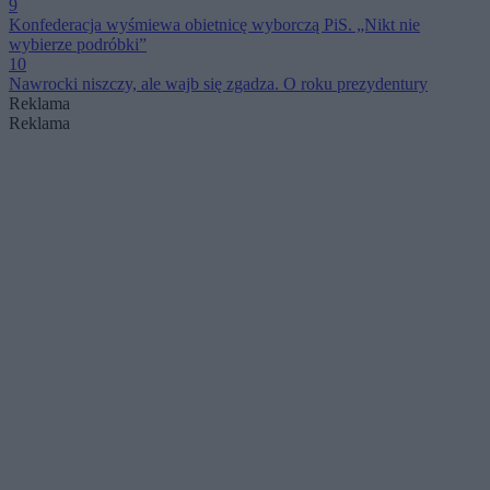
9
Konfederacja wyśmiewa obietnicę wyborczą PiS. „Nikt nie
wybierze podróbki”
10
Nawrocki niszczy, ale wajb się zgadza. O roku prezydentury
Reklama
Reklama