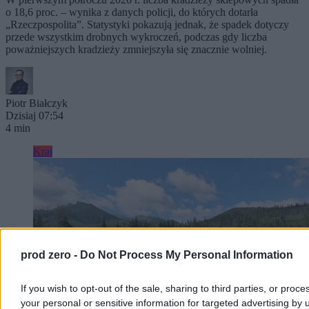
o 18,6 proc. – wynika z danych policji, do których dotarła
„Rzeczpospolita”. Statystyki pokazują jednak, że spadek dotyczy
przede wszystkim drobnych wykroczeń, podczas gdy liczba
poważniejszych kradzieży zmniejszyła się znacznie wolniej.
Piotr Białczyk
Dzisiaj 07:54
4 min
Kraj
prod zero -
Do Not Process My Personal Information
If you wish to opt-out of the sale, sharing to third parties, or proce
your personal or sensitive information for targeted advertising by 