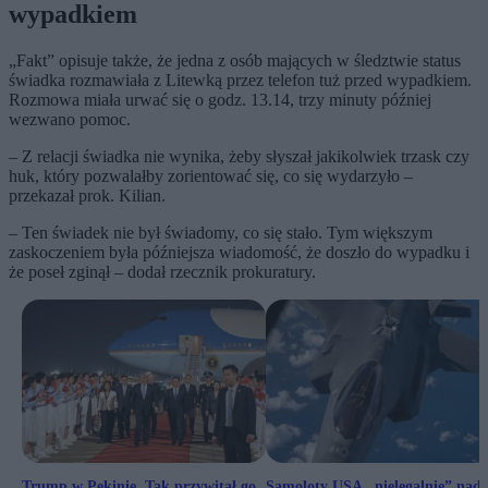
wypadkiem
„Fakt” opisuje także, że jedna z osób mających w śledztwie status
świadka rozmawiała z Litewką przez telefon tuż przed wypadkiem.
Rozmowa miała urwać się o godz. 13.14, trzy minuty później
wezwano pomoc.
– Z relacji świadka nie wynika, żeby słyszał jakikolwiek trzask czy
huk, który pozwalałby zorientować się, co się wydarzyło –
przekazał prok. Kilian.
– Ten świadek nie był świadomy, co się stało. Tym większym
zaskoczeniem była późniejsza wiadomość, że doszło do wypadku i
że poseł zginął – dodał rzecznik prokuratury.
Trump w Pekinie. Tak przywitał go
Samoloty USA „nielegalnie” nad