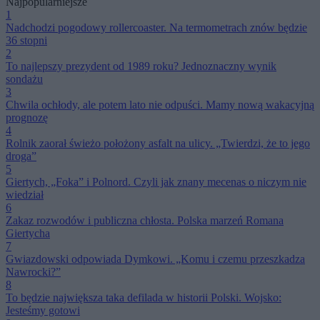
Najpopularniejsze
wyborcza
1
Nadchodzi pogodowy rollercoaster. Na termometrach znów będzie
36 stopni
2
To najlepszy prezydent od 1989 roku? Jednoznaczny wynik
sondażu
3
Chwila ochłody, ale potem lato nie odpuści. Mamy nową wakacyjną
prognozę
4
Rolnik zaorał świeżo położony asfalt na ulicy. „Twierdzi, że to jego
droga”
5
Giertych, „Foka” i Polnord. Czyli jak znany mecenas o niczym nie
wiedział
6
Zakaz rozwodów i publiczna chłosta. Polska marzeń Romana
Giertycha
7
Gwiazdowski odpowiada Dymkowi. „Komu i czemu przeszkadza
Nawrocki?”
8
To będzie największa taka defilada w historii Polski. Wojsko:
Jesteśmy gotowi