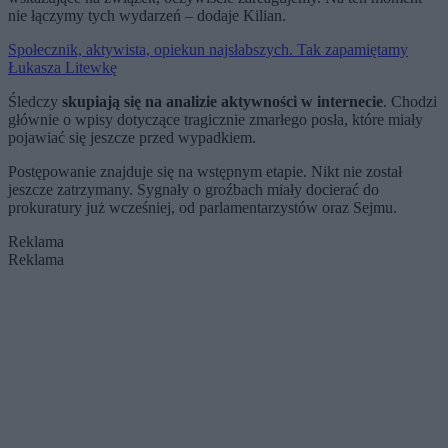
nie łączymy tych wydarzeń – dodaje Kilian.
Społecznik, aktywista, opiekun najsłabszych. Tak zapamiętamy
Łukasza Litewkę
Śledczy
skupiają się na analizie aktywności w internecie
. Chodzi
głównie o wpisy dotyczące tragicznie zmarłego posła, które miały
pojawiać się jeszcze przed wypadkiem.
Postępowanie znajduje się na wstępnym etapie. Nikt nie został
jeszcze zatrzymany. Sygnały o groźbach miały docierać do
prokuratury już wcześniej, od parlamentarzystów oraz Sejmu.
Reklama
Reklama