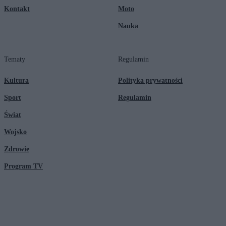
Kontakt
Moto
Nauka
Tematy
Regulamin
Kultura
Polityka prywatności
Sport
Regulamin
Świat
Wojsko
Zdrowie
Program TV
© 2026 Kanał Zero Spółka Akcyjna