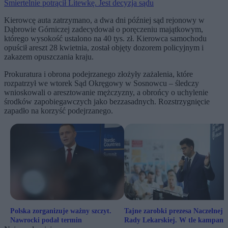
Śmiertelnie potrącił Litewkę. Jest decyzja sądu
Kierowcę auta zatrzymano, a dwa dni później sąd rejonowy w
Dąbrowie Górniczej zadecydował o poręczeniu majątkowym,
którego wysokość ustalono na 40 tys. zł. Kierowca samochodu
opuścił areszt 28 kwietnia, został objęty dozorem policyjnym i
zakazem opuszczania kraju.
Prokuratura i obrona podejrzanego złożyły zażalenia, które
rozpatrzył we wtorek Sąd Okręgowy w Sosnowcu – śledczy
wnioskowali o aresztowanie mężczyzny, a obrońcy o uchylenie
środków zapobiegawczych jako bezzasadnych. Rozstrzygnięcie
zapadło na korzyść podejrzanego.
Polska zorganizuje ważny szczyt.
Tajne zarobki prezesa Naczelnej
Nawrocki podał termin
Rady Lekarskiej. W tle kampani