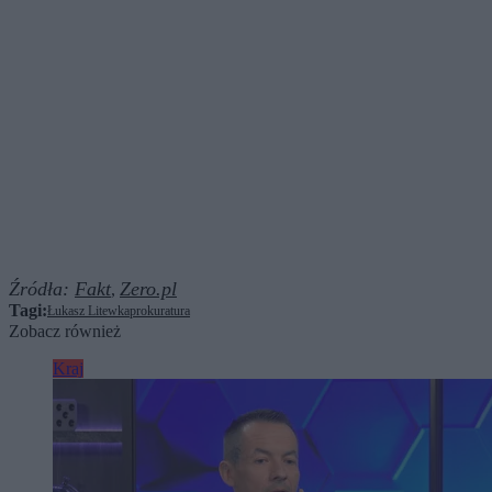
Źródła:
Fakt
Zero.pl
,
Tagi:
Łukasz Litewka
prokuratura
Zobacz również
Kraj