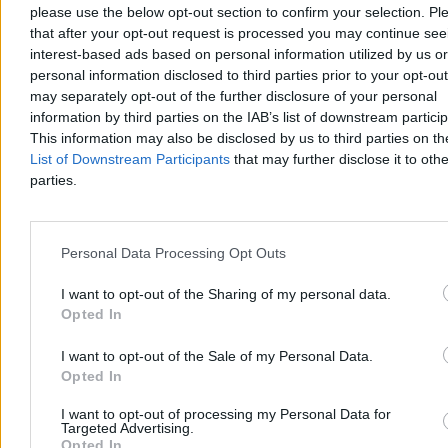
please use the below opt-out section to confirm your selection. Pl
that after your opt-out request is processed you may continue see
interest-based ads based on personal information utilized by us or
personal information disclosed to third parties prior to your opt-ou
Upał i gwałtowne burze. Potem zwrot w pogodzie
may separately opt-out of the further disclosure of your personal
information by third parties on the IAB’s list of downstream partici
Poniedziałek będzie upalny, ale w wielu regionach przyniesie także
This information may also be disclosed by us to third parties on t
gwałtowne burze, grad i silny wiatr. Temperatura sięgnie 33 stopni
Celsjusza. We wtorek nadejdzie wyraźne ochłodzenie – w centrum
List of Downstream Participants
that may further disclose it to othe
będzie około 22 stopni.
parties.
Personal Data Processing Opt Outs
Piotr Białczyk
Dzisiaj 07:00
5 min
I want to opt-out of the Sharing of my personal data.
Reklama
Opted In
Reklama
I want to opt-out of the Sale of my Personal Data.
Opted In
I want to opt-out of processing my Personal Data for
Targeted Advertising.
Opted In