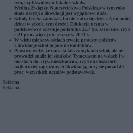
tym, czy likwidować lokalne szkoły.
Według Związku Nauczycielstwa Polskiego w tym roku
skala decyzji o likwidacji jest wyjątkowo duża.
Szkoły trzeba zamykać, bo nie rodzą się dzieci. A im mniej
dzieci w szkole, tym drożej. Edukacja ucznia w
podstawówce kosztuje podatnika 22,7 tys. zł rocznie, czyli
o 21 proc. więcej niż jeszcze w 2023 r.
W wielu miejscowościach trwają protesty rodziców.
Likwidacje szkół to pole do konfliktów.
Państwo widzi, że narasta fala zamykania szkół, ale nie
prowadzi analiz jej skutków. Tymczasem na wsiach i w
miastach do 5 tys. mieszkańców, czyli na obszarach
najbardziej zagrożonych likwidacją, uczy się ponad 40
proc. wszystkich uczniów podstawówek.
Reklama
Reklama