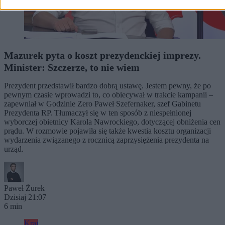
Mazurek pyta o koszt prezydenckiej imprezy.
Minister: Szczerze, to nie wiem
Prezydent przedstawił bardzo dobrą ustawę. Jestem pewny, że po
pewnym czasie wprowadzi to, co obiecywał w trakcie kampanii –
zapewniał w Godzinie Zero Paweł Szefernaker, szef Gabinetu
Prezydenta RP. Tłumaczył się w ten sposób z niespełnionej
wyborczej obietnicy Karola Nawrockiego, dotyczącej obniżenia cen
prądu. W rozmowie pojawiła się także kwestia kosztu organizacji
wydarzenia związanego z rocznicą zaprzysiężenia prezydenta na
urząd.
Paweł Żurek
Dzisiaj 21:07
6 min
Kraj