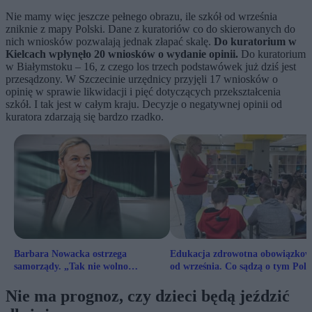
Nie mamy więc jeszcze pełnego obrazu, ile szkół od września
zniknie z mapy Polski. Dane z kuratoriów co do skierowanych do
nich wniosków pozwalają jednak złapać skalę.
Do kuratorium w
Kielcach wpłynęło 20 wniosków o wydanie opinii.
Do kuratorium
w Białymstoku – 16, z czego los trzech podstawówek już dziś jest
przesądzony. W Szczecinie urzędnicy przyjęli 17 wniosków o
opinię w sprawie likwidacji i pięć dotyczących przekształcenia
szkół. I tak jest w całym kraju. Decyzje o negatywnej opinii od
kuratora zdarzają się bardzo rzadko.
Barbara Nowacka ostrzega
Edukacja zdrowotna obowiązkow
samorządy. „Tak nie wolno
od września. Co sądzą o tym Pola
likwidować szkół”
Nie ma prognoz, czy dzieci będą jeździć