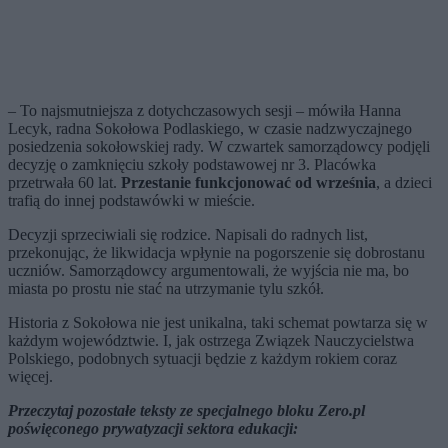
– To najsmutniejsza z dotychczasowych sesji – mówiła Hanna
Lecyk, radna Sokołowa Podlaskiego, w czasie nadzwyczajnego
posiedzenia sokołowskiej rady. W czwartek samorządowcy podjęli
decyzję o zamknięciu szkoły podstawowej nr 3. Placówka
przetrwała 60 lat.
Przestanie funkcjonować od września
, a dzieci
trafią do innej podstawówki w mieście.
Decyzji sprzeciwiali się rodzice. Napisali do radnych list,
przekonując, że likwidacja wpłynie na pogorszenie się dobrostanu
uczniów. Samorządowcy argumentowali, że wyjścia nie ma, bo
miasta po prostu nie stać na utrzymanie tylu szkół.
Historia z Sokołowa nie jest unikalna, taki schemat powtarza się w
każdym województwie. I, jak ostrzega Związek Nauczycielstwa
Polskiego, podobnych sytuacji będzie z każdym rokiem coraz
więcej.
Przeczytaj pozostałe teksty ze specjalnego bloku Zero.pl
poświęconego prywatyzacji sektora edukacji: