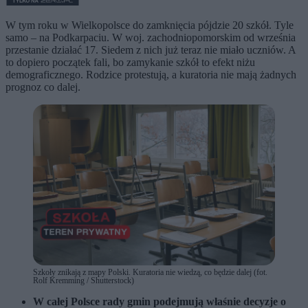
W tym roku w Wielkopolsce do zamknięcia pójdzie 20 szkół. Tyle
samo – na Podkarpaciu. W woj. zachodniopomorskim od września
przestanie działać 17. Siedem z nich już teraz nie miało uczniów. A
to dopiero początek fali, bo zamykanie szkół to efekt niżu
demograficznego. Rodzice protestują, a kuratoria nie mają żadnych
prognoz co dalej.
Szkoły znikają z mapy Polski. Kuratoria nie wiedzą, co będzie dalej (fot.
Rolf Kremming / Shutterstock)
W całej Polsce rady gmin podejmują właśnie decyzje o