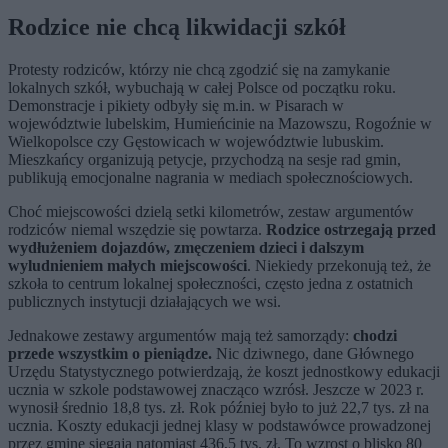
Rodzice nie chcą likwidacji szkół
Protesty rodziców, którzy nie chcą zgodzić się na zamykanie
lokalnych szkół, wybuchają w całej Polsce od początku roku.
Demonstracje i pikiety odbyły się m.in. w Pisarach w
województwie lubelskim, Humieńcinie na Mazowszu, Rogoźnie w
Wielkopolsce czy Gęstowicach w województwie lubuskim.
Mieszkańcy organizują petycje, przychodzą na sesje rad gmin,
publikują emocjonalne nagrania w mediach społecznościowych.
Choć miejscowości dzielą setki kilometrów, zestaw argumentów
rodziców niemal wszędzie się powtarza.
Rodzice ostrzegają przed
wydłużeniem dojazdów, zmęczeniem dzieci i dalszym
wyludnieniem małych miejscowości
. Niekiedy przekonują też, że
szkoła to centrum lokalnej społeczności, często jedna z ostatnich
publicznych instytucji działających we wsi.
Jednakowe zestawy argumentów mają też samorządy:
chodzi
przede wszystkim o pieniądze.
Nic dziwnego, dane Głównego
Urzędu Statystycznego potwierdzają, że koszt jednostkowy edukacji
ucznia w szkole podstawowej znacząco wzrósł. Jeszcze w 2023 r.
wynosił średnio 18,8 tys. zł. Rok później było to już 22,7 tys. zł na
ucznia. Koszty edukacji jednej klasy w podstawówce prowadzonej
przez gminę sięgają natomiast 436,5 tys. zł. To wzrost o blisko 80