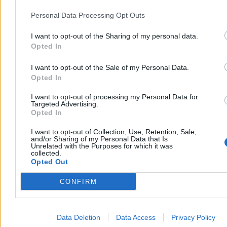
Personal Data Processing Opt Outs
Źródło:
Zero.pl
I want to opt-out of the Sharing of my personal data.
Anna Wittenberg
Redaktor naczelna
Opted In
anna.wittenberg@zero.pl
I want to opt-out of the Sale of my Personal Data.
Opted In
Tagi:
demografia
edukacja
finansowanie szkół
kryzys demograficzny
Ministerstwo Edukacji Narodowej
szkoła
Szkoła. Teren prywatny
I want to opt-out of processing my Personal Data for
Targeted Advertising.
Zobacz również
Opted In
Kraj
I want to opt-out of Collection, Use, Retention, Sale,
and/or Sharing of my Personal Data that Is
Unrelated with the Purposes for which it was
collected.
Opted Out
CONFIRM
Data Deletion
Data Access
Privacy Policy