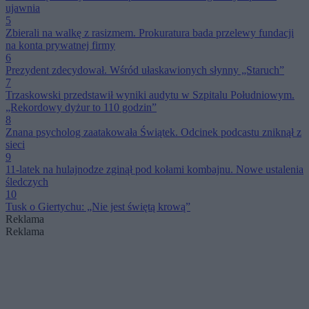
ujawnia
5
Zbierali na walkę z rasizmem. Prokuratura bada przelewy fundacji
na konta prywatnej firmy
6
Prezydent zdecydował. Wśród ułaskawionych słynny „Staruch”
7
Trzaskowski przedstawił wyniki audytu w Szpitalu Południowym.
„Rekordowy dyżur to 110 godzin”
8
Znana psycholog zaatakowała Świątek. Odcinek podcastu zniknął z
sieci
9
11-latek na hulajnodze zginął pod kołami kombajnu. Nowe ustalenia
śledczych
10
Tusk o Giertychu: „Nie jest świętą krową”
Reklama
Reklama