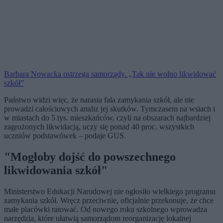
Barbara Nowacka ostrzega samorządy. „Tak nie wolno likwidować
szkół”
Państwo widzi więc, że narasta fala zamykania szkół, ale nie
prowadzi całościowych analiz jej skutków. Tymczasem na wsiach i
w miastach do 5 tys. mieszkańców, czyli na obszarach najbardziej
zagrożonych likwidacją, uczy się ponad 40 proc. wszystkich
uczniów podstawówek – podaje GUS.
"Mogłoby dojść do powszechnego
likwidowania szkół"
Ministerstwo Edukacji Narodowej nie ogłosiło wielkiego programu
zamykania szkół. Wręcz przeciwnie, oficjalnie przekonuje, że chce
małe placówki ratować. Od nowego roku szkolnego wprowadza
narzędzia, które ułatwią samorządom reorganizację lokalnej