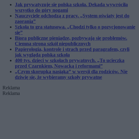
Jak prywatyzuje się polska szkoła. Dekada wywróciła
wszystko do góry nogami
Nauczyciele odchodzą z pracy. „System oświaty jest do
zaorania”
Szkoła to gra statusowa. „Chodzi tylko o pozycjonowanie
się”
Biorą publiczne pieniądze, pozbywają się problemów.
Ciemna strona szkół niepublicznych
Papierologia, kontrole i strach przed paragrafem, czyli
jak wygląda polska szkoła
400 tys. dzieci w szkołach prywatnych. „To ucieczka
przed Czarnkiem, Nowacką i reformami”
„Czym skorupka nasiąka” w wersji dla rodziców. Nie
dziwię się, że wybieramy szkoły prywatne
Reklama
Reklama