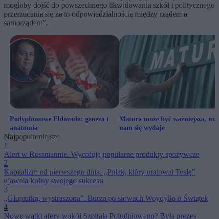
mogłoby dojść do powszechnego likwidowania szkół i politycznego
przerzucania się za to odpowiedzialnością między rządem a
samorządem”.
Podyplomowe Eldorado: geneza i
Matura może być ważniejsza, niż
anatomia
nam się wydaje
Najpopularniejsze
1
Alert w Rossmannie. Wycofują popularne produkty spożywcze
2
Kapitalizm od pierwszego dnia. „Polak, który uratował Teslę”
ujawnia kulisy swojego sukcesu
3
„Głupiutka, wystraszona”. Burza po słowach Woydyłło o Świątek
4
Nowe wątki afery wokół Szpitala Południowego? Była prezes