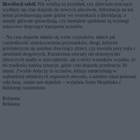
likwidacji szkół.
Nie wiedzą na przykład, czy dzieciom znacząco
wydłuży się czas dojazdu do nowych placówek. Informacje na ten
temat przedstawiają same gminy we wnioskach o likwidację, a
urzędy głównie sprawdzają, czy formalnie spełnione są wymogi
ustawowe dotyczące transportu uczniów.
– Na czas dojazdu składa się wiele czynników, takich jak
częstotliwość umiejscowienia przystanków, drogi, którymi
przemieszcza się autobus dowożący dzieci, czy kwestia pory roku i
utrudnień drogowych. Kuratorium oświaty nie dokonywało
zbiorczych analiz w tym zakresie, ale z treści wniosków wynika, że
do rzadkości należą sytuacje, gdzie czas dojazdu przekracza 30
minut. Zwykle dotyczy to uczniów, którzy zamieszkują w
najbardziej oddalonych regionach obwodu, a autobus musi pokonać
całą trasę, zanim tam dojedzie – wyjaśnia Anna Skopińska z
łódzkiego kuratorium.
Reklama
Reklama